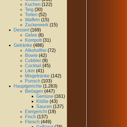
Kuchen
(122)
Teig
(30)
Torten
(52)
Waffeln
(15)
Zuckerwerk
(15)
Dessert
(169)
Gelee
(6)
Kompott
(31)
Getränke
(486)
Alkoholfrei
(72)
Bowle
(42)
Cobbler
(9)
Cocktail
(45)
Likör
(41)
Mixgetränke
(142)
Punsch
(103)
Hauptgerichte
(1.263)
Beilagen
(447)
Gemüse
(161)
Klöße
(43)
Saucen
(137)
Eiergericht
(19)
Fisch
(137)
Fleisch
(449)
Geflügel
(78)