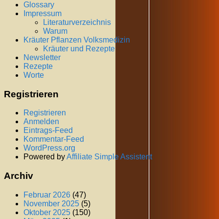
Glossary
Impressum
Literaturverzeichnis
Warum
Kräuter Pflanzen Volksmedizin
Kräuter und Rezepte
Newsletter
Rezepte
Worte
Registrieren
Registrieren
Anmelden
Eintrags-Feed
Kommentar-Feed
WordPress.org
Powered by
Affiliate Simple Assistent
Archiv
Februar 2026
(47)
November 2025
(5)
Oktober 2025
(150)