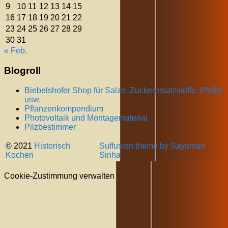
9
10
11
12
13
14
15
16
17
18
19
20
21
22
23
24
25
26
27
28
29
30
31
« Feb.
Blogroll
Biebelshofer Shop für Salze, Zuckerersatzstoffe, Pfeffer
usw.
Pflanzenkompendium
Photovoltaik und Montagematerial
Pilzbestimmer
© 2021
Historisch
Suffusion theme by Sayontan
Kochen
Sinha
Cookie-Zustimmung verwalten