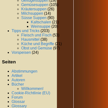
Geflügelsuppen
(19)
Gemüsesuppen
(105)
Kräutersuppen
(26)
Milchsuppen
(14)
Süsse Suppen
(90)
Kaltschalen
(21)
Weinsuppe
(20)
Tipps und Tricks
(203)
Fleisch und Fisch
(53)
Hausmittel
(38)
Küche und Begriffe
(21)
Obst und Gemüse
(97)
Vorspeisen
(24)
Seiten
Abstimmungen
Artikel
Autoren
Bücher
Willkommen!
Cookie-Richtlinie (EU)
Forum
Glossar
Glossary