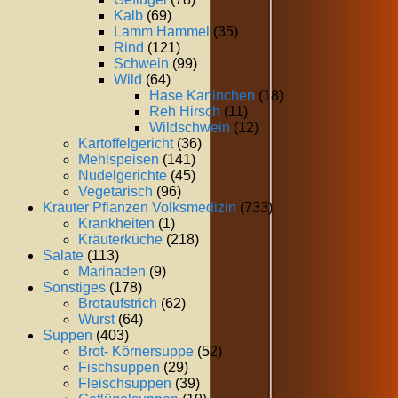
Kalb
(69)
Lamm Hammel
(35)
Rind
(121)
Schwein
(99)
Wild
(64)
Hase Kaninchen
(18)
Reh Hirsch
(11)
Wildschwein
(12)
Kartoffelgericht
(36)
Mehlspeisen
(141)
Nudelgerichte
(45)
Vegetarisch
(96)
Kräuter Pflanzen Volksmedizin
(733)
Krankheiten
(1)
Kräuterküche
(218)
Salate
(113)
Marinaden
(9)
Sonstiges
(178)
Brotaufstrich
(62)
Wurst
(64)
Suppen
(403)
Brot- Körnersuppe
(52)
Fischsuppen
(29)
Fleischsuppen
(39)