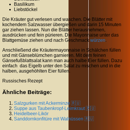
Basilikum
Liebstöckel
Die Kräuter gut verlesen und waschen. Die Blätter mit
kochendem Salzwasser übergießen und darin 15 Minuten
gar ziehen lassen. Nun die Blätter herausnehmen,
ausdrücken und fein pürieren. Die Mayonnaise unter das
Blattgemüse ziehen und nach Geschmack
würzen
.
Anschließend die Kräutermayonnaise in Schälchen fùllen
und mit Gänseblümchen garnieren. Mit dem feinen
Gänsefußblattsalat kann man auch halbe Eier füllen. Dazu
einfach das Eigelb unter den Salat zu mischen und in die
halben, ausgehöhlten Eier füllen.
Russisches Rezept
Ähnliche Beiträge:
Salzgurken mit Ackerminze 🇷🇺
Suppe aus Taubenkropf-Leimkraut 🇷🇺
Heidelbeer-Likör
Sanddornkonfitüre mit Walnüssen 🇷🇺