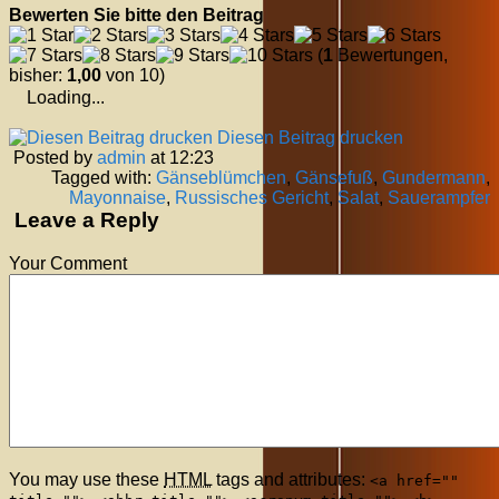
Bewerten Sie bitte den Beitrag
(
1
Bewertungen,
bisher:
1,00
von 10)
Loading...
Diesen Beitrag drucken
Posted by
admin
at 12:23
Tagged with:
Gänseblümchen
,
Gänsefuß
,
Gundermann
,
Mayonnaise
,
Russisches Gericht
,
Salat
,
Sauerampfer
Leave a Reply
Your Comment
You may use these
HTML
tags and attributes:
<a href=""