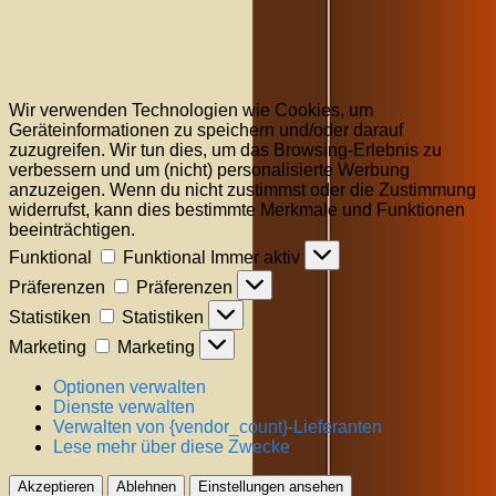
Wir verwenden Technologien wie Cookies, um
Geräteinformationen zu speichern und/oder darauf
zuzugreifen. Wir tun dies, um das Browsing-Erlebnis zu
verbessern und um (nicht) personalisierte Werbung
anzuzeigen. Wenn du nicht zustimmst oder die Zustimmung
widerrufst, kann dies bestimmte Merkmale und Funktionen
beeinträchtigen.
Funktional
Funktional
Immer aktiv
Präferenzen
Präferenzen
Statistiken
Statistiken
Marketing
Marketing
Optionen verwalten
Dienste verwalten
Verwalten von {vendor_count}-Lieferanten
Lese mehr über diese Zwecke
Akzeptieren
Ablehnen
Einstellungen ansehen