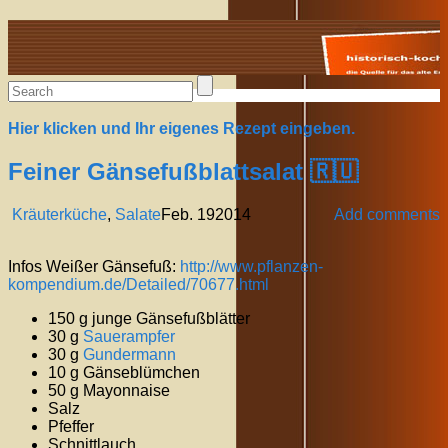
Alte Rezepte online
Hier klicken und Ihr eigenes Rezept eingeben.
Feiner Gänsefußblattsalat 🇷🇺
Kräuterküche
,
Salate
Feb.
19
2014
Add comments
Infos Weißer Gänsefuß:
http://www.pflanzen-
kompendium.de/Detailed/70677.html
150 g junge Gänsefußblätter
30 g
Sauerampfer
30 g
Gundermann
10 g Gänseblümchen
50 g Mayonnaise
Salz
Pfeffer
Schnittlauch