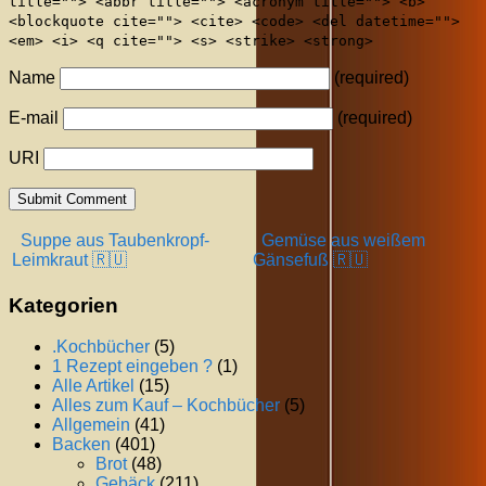
title=""> <abbr title=""> <acronym title=""> <b>
<blockquote cite=""> <cite> <code> <del datetime="">
<em> <i> <q cite=""> <s> <strike> <strong>
Name
(required)
E-mail
(required)
URI
Suppe aus Taubenkropf-
Gemüse aus weißem
Leimkraut 🇷🇺
Gänsefuß 🇷🇺
Kategorien
.Kochbücher
(5)
1 Rezept eingeben ?
(1)
Alle Artikel
(15)
Alles zum Kauf – Kochbücher
(5)
Allgemein
(41)
Backen
(401)
Brot
(48)
Gebäck
(211)