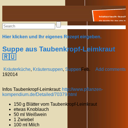
Alte Rezepte online
Hier klicken und Ihr eigenes Rezept eingeben.
Suppe aus Taubenkropf-Leimkraut
🇷🇺
Kräuterküche
,
Kräutersuppen
,
Suppen
Feb.
Add comments
19
2014
Infos Taubenkropf-Leimkraut:
http://www.pflanzen-
kompendium.de/Detailed/70379.html
150 g Blätter vom Taubenkropf-Leimkraut
etwas Knoblauch
50 ml Weißwein
1 Zwiebel
100 ml Milch