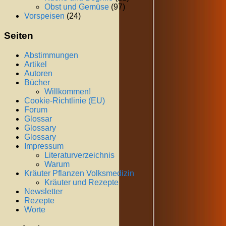
Obst und Gemüse
(97)
Vorspeisen
(24)
Seiten
Abstimmungen
Artikel
Autoren
Bücher
Willkommen!
Cookie-Richtlinie (EU)
Forum
Glossar
Glossary
Glossary
Impressum
Literaturverzeichnis
Warum
Kräuter Pflanzen Volksmedizin
Kräuter und Rezepte
Newsletter
Rezepte
Worte