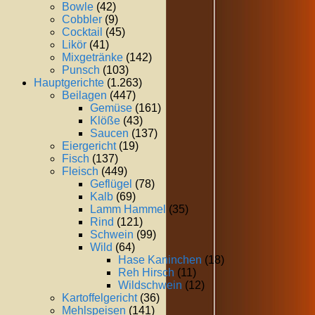
Bowle
(42)
Cobbler
(9)
Cocktail
(45)
Likör
(41)
Mixgetränke
(142)
Punsch
(103)
Hauptgerichte
(1.263)
Beilagen
(447)
Gemüse
(161)
Klöße
(43)
Saucen
(137)
Eiergericht
(19)
Fisch
(137)
Fleisch
(449)
Geflügel
(78)
Kalb
(69)
Lamm Hammel
(35)
Rind
(121)
Schwein
(99)
Wild
(64)
Hase Kaninchen
(18)
Reh Hirsch
(11)
Wildschwein
(12)
Kartoffelgericht
(36)
Mehlspeisen
(141)