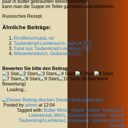
paar in Butter gebräunten Weißbrotwürfeln
kann man die Suppe im Teller garnieren und verfeinern.
Russisches Rezept
Ähnliche Beiträge:
Rindfleischsalat, rot
Taubenkropf-Leimkraut in Joghurt 🇷🇺
Salat aus Taubenkropf-Leimkraut 🇷🇺
Wiesenknöterich, Gedünstet 🇷🇺
Bewerten Sie bitte den Beitrag
(Bisher keine
Bewertung)
Loading...
Diesen Beitrag drucken
Posted by
admin
at 12:04
Tagged with:
Butter Minze
,
Eigelb
,
Kerbel
,
Knoblauch
,
Liebstöckel
,
Milch
,
Russisches Gericht
,
Sellerie
,
Taubenkropf-Leimkraut
,
Weisswein
,
Zitronenmelisse
,
Zwiebel