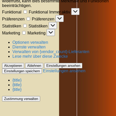
widerrufst, kann dies bestimmte Merkmale und Funktionen
beeinträchtigen.
Funktional
Funktional
Immer aktiv
Präferenzen
Präferenzen
Statistiken
Statistiken
Marketing
Marketing
Optionen verwalten
Dienste verwalten
Verwalten von {vendor_count}-Lieferanten
Lese mehr über diese Zwecke
Akzeptieren
Ablehnen
Einstellungen ansehen
Einstellungen ansehen
Einstellungen speichern
{title}
{title}
{title}
Zustimmung verwalten