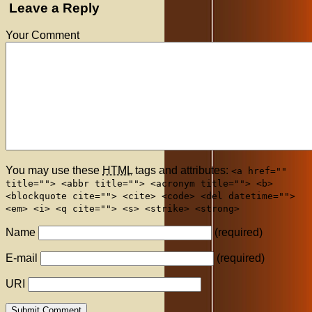
Leave a Reply
Your Comment
You may use these
HTML
tags and attributes:
<a href=""
title=""> <abbr title=""> <acronym title=""> <b>
<blockquote cite=""> <cite> <code> <del datetime="">
<em> <i> <q cite=""> <s> <strike> <strong>
Name
(required)
E-mail
(required)
URI