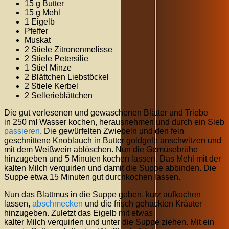
15 g Butter
15 g Mehl
1 Eigelb
Pfeffer
Muskat
2 Stiele Zitronenmelisse
2 Stiele Petersilie
1 Stiel Minze
2 Blättchen Liebstöckel
2 Stiele Kerbel
2 Sellerieblättchen
Die gut verlesenen und gewaschenen Blätter und Triebe
in 250 mI Wasser kochen, herausnehmen und durch ein Sieb
passieren
. Die gewürfelten Zwiebeln und den fein
geschnittene Knoblauch in Butter goldgelb anschwitzen und
mit dem Weißwein ablöschen. Nun die Gemüsebrühe
hinzugeben und 5 Minuten kochen lassen. Das Mehl mit der
kalten Milch verquirlen und damit die Suppe abbinden. Die
Suppe etwa 15 Minuten gut durchkochen lassen.
Nun das Blattmus in die Suppe geben, kurz aufkochen
lassen,
abschmecken
und die frisch gehackten Kräuter
hinzugeben. Zuletzt das Eigelb mit etwas
kalter Milch verquirlen und unter die Suppe ziehen. Mit ein