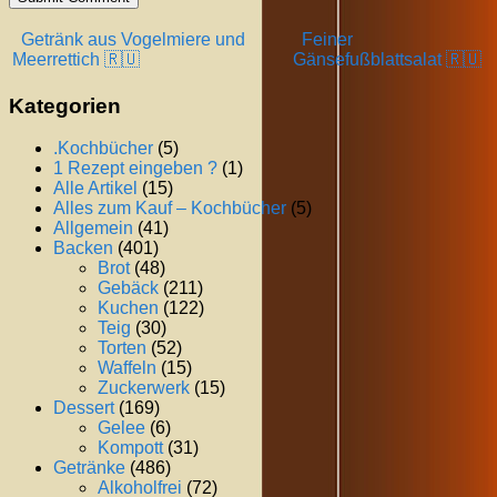
Getränk aus Vogelmiere und
Feiner
Meerrettich 🇷🇺
Gänsefußblattsalat 🇷🇺
Kategorien
.Kochbücher
(5)
1 Rezept eingeben ?
(1)
Alle Artikel
(15)
Alles zum Kauf – Kochbücher
(5)
Allgemein
(41)
Backen
(401)
Brot
(48)
Gebäck
(211)
Kuchen
(122)
Teig
(30)
Torten
(52)
Waffeln
(15)
Zuckerwerk
(15)
Dessert
(169)
Gelee
(6)
Kompott
(31)
Getränke
(486)
Alkoholfrei
(72)