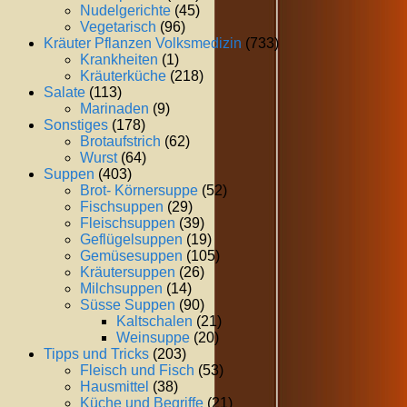
Nudelgerichte
(45)
Vegetarisch
(96)
Kräuter Pflanzen Volksmedizin
(733)
Krankheiten
(1)
Kräuterküche
(218)
Salate
(113)
Marinaden
(9)
Sonstiges
(178)
Brotaufstrich
(62)
Wurst
(64)
Suppen
(403)
Brot- Körnersuppe
(52)
Fischsuppen
(29)
Fleischsuppen
(39)
Geflügelsuppen
(19)
Gemüsesuppen
(105)
Kräutersuppen
(26)
Milchsuppen
(14)
Süsse Suppen
(90)
Kaltschalen
(21)
Weinsuppe
(20)
Tipps und Tricks
(203)
Fleisch und Fisch
(53)
Hausmittel
(38)
Küche und Begriffe
(21)