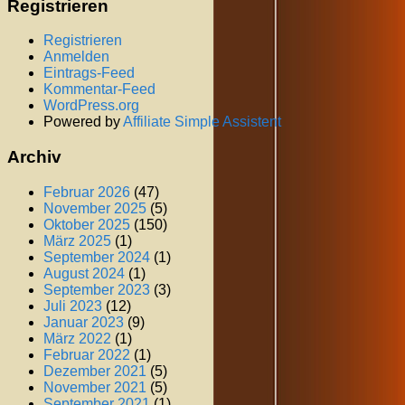
Registrieren
Registrieren
Anmelden
Eintrags-Feed
Kommentar-Feed
WordPress.org
Powered by
Affiliate Simple Assistent
Archiv
Februar 2026
(47)
November 2025
(5)
Oktober 2025
(150)
März 2025
(1)
September 2024
(1)
August 2024
(1)
September 2023
(3)
Juli 2023
(12)
Januar 2023
(9)
März 2022
(1)
Februar 2022
(1)
Dezember 2021
(5)
November 2021
(5)
September 2021
(1)