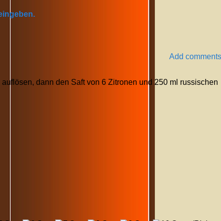
 eingeben.
Add comment
ee auflösen, dann den Saft von 6 Zitronen und 250 ml russischen