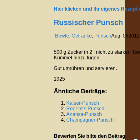
Hier klicken und Ihr eigenes Rezept
Russischer Punsch
Bowle
,
Getränke
,
Punsch
Aug.
08
2012
500 g Zucker in 2 l nicht zu starken T
Kümmel hinzu fügen.
Gut umrühren und servieren.
1925
Ähnliche Beiträge:
Kaiser-Punsch
Regent’s Punsch
Anansa-Punsch
Champagner-Punsch
Bewerten Sie bitte den Beitrag