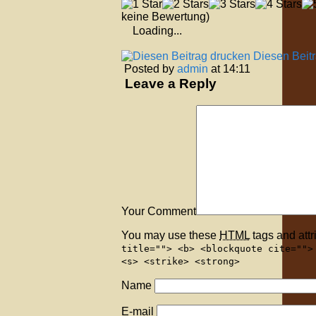
keine Bewertung)
Loading...
Diesen Beit
Posted by
admin
at 14:11
Leave a Reply
Your Comment
You may use these
HTML
tags and attr
title=""> <b> <blockquote cite="">
<s> <strike> <strong>
Name
E-mail