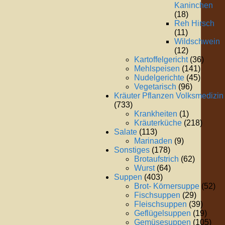
Kaninchen
(18)
Reh Hirsch
(11)
Wildschwein
(12)
Kartoffelgericht
(36)
Mehlspeisen
(141)
Nudelgerichte
(45)
Vegetarisch
(96)
Kräuter Pflanzen Volksmedizin
(733)
Krankheiten
(1)
Kräuterküche
(218)
Salate
(113)
Marinaden
(9)
Sonstiges
(178)
Brotaufstrich
(62)
Wurst
(64)
Suppen
(403)
Brot- Körnersuppe
(52)
Fischsuppen
(29)
Fleischsuppen
(39)
Geflügelsuppen
(19)
Gemüsesuppen
(105)