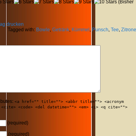
(Bisher
rag drucken
Tagged with:
Bowle
,
Getränk
,
Kümmel
,
Punsch
,
Tee
,
Zitron
ibutes:
<a href="" title=""> <abbr title=""> <acronym
 <cite> <code> <del datetime=""> <em> <i> <q cite="">
(required)
(required)