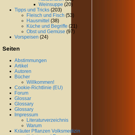
Weinsuppe
(20)
Tipps und Tricks
(203)
Fleisch und Fisch
(53)
Hausmittel
(38)
Küche und Begriffe
(21)
Obst und Gemüse
(97)
Vorspeisen
(24)
Seiten
Abstimmungen
Artikel
Autoren
Bücher
Willkommen!
Cookie-Richtlinie (EU)
Forum
Glossar
Glossary
Glossary
Impressum
Literaturverzeichnis
Warum
Kräuter Pflanzen Volksmedizin