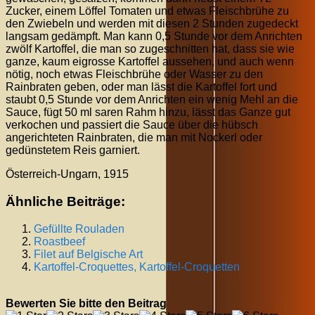
Zucker, einem Löffel Tomaten und etwas Fleischbrühe zu
den Zwiebeln und werden mit diesen 2 Stunden zugedeckt
langsam gedämpft. Man kann 0,5 Stunde vor dem Anrichten
zwölf Kartoffel, die man so zugeschnitten hat, dass sie wie
ganze, kaum eigrosse Kartoffel aussehen, und auch wenn
nötig, noch etwas Fleischbrühe oder Wasser zu den
Rainbraten geben, oder man lässt die Kartoffel fort und
staubt 0,5 Stunde vor dem Anrichten ein wenig Mehl an die
Sauce, fügt 50 ml saren Rahm hinzu, lässt das Ganze gut
verkochen und passiert die Sauce über die hübsch
angerichteten Rainbraten, die man mit Nockerl oder
gedünstetem Reis garniert.
Österreich-Ungarn, 1915
Ähnliche Beiträge:
Gefüllte Rouladen
Roastbeef
Filet auf Belgische Art
Kartoffel-Croquettes, Kartoffel-Croquetten
Bewerten Sie bitte den Beitrag