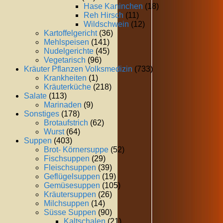
Hase Kaninchen
(18)
Reh Hirsch
(11)
Wildschwein
(12)
Kartoffelgericht
(36)
Mehlspeisen
(141)
Nudelgerichte
(45)
Vegetarisch
(96)
Kräuter Pflanzen Volksmedizin
(733)
Krankheiten
(1)
Kräuterküche
(218)
Salate
(113)
Marinaden
(9)
Sonstiges
(178)
Brotaufstrich
(62)
Wurst
(64)
Suppen
(403)
Brot- Körnersuppe
(52)
Fischsuppen
(29)
Fleischsuppen
(39)
Geflügelsuppen
(19)
Gemüsesuppen
(105)
Kräutersuppen
(26)
Milchsuppen
(14)
Süsse Suppen
(90)
Kaltschalen
(21)