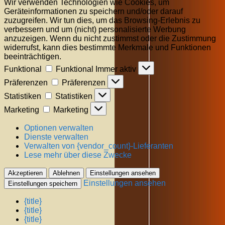
Wir verwenden Technologien wie Cookies, um
Geräteinformationen zu speichern und/oder darauf
zuzugreifen. Wir tun dies, um das Browsing-Erlebnis zu
verbessern und um (nicht) personalisierte Werbung
anzuzeigen. Wenn du nicht zustimmst oder die Zustimmung
widerrufst, kann dies bestimmte Merkmale und Funktionen
beeinträchtigen.
Funktional
Funktional
Immer aktiv
Präferenzen
Präferenzen
Statistiken
Statistiken
Marketing
Marketing
Optionen verwalten
Dienste verwalten
Verwalten von {vendor_count}-Lieferanten
Lese mehr über diese Zwecke
Akzeptieren
Ablehnen
Einstellungen ansehen
Einstellungen ansehen
Einstellungen speichern
{title}
{title}
{title}