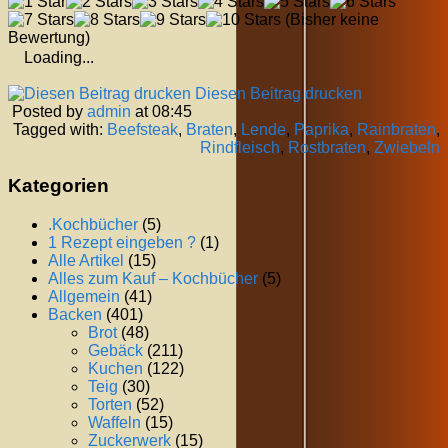
(Bisher keine
Bewertung)
Loading...
Diesen Beitrag drucken
Posted by
admin
at 08:45
Tagged with:
Beefsteak
,
Braten
,
Lende
,
Paprika
,
Rainbraten
,
Rindfleisch
,
Rostbraten
,
Zwiebeln
Kategorien
.Kochbücher
(5)
1 Rezept eingeben ?
(1)
Alle Artikel
(15)
Alles zum Kauf – Kochbücher
(5)
Allgemein
(41)
Backen
(401)
Brot
(48)
Gebäck
(211)
Kuchen
(122)
Teig
(30)
Torten
(52)
Waffeln
(15)
Zuckerwerk
(15)