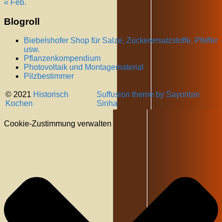
« Feb.
Blogroll
Biebelshofer Shop für Salze, Zuckerersatzstoffe, Pfeffer
usw.
Pflanzenkompendium
Photovoltaik und Montagematerial
Pilzbestimmer
© 2021
Historisch
Suffusion theme by Sayontan
Kochen
Sinha
Cookie-Zustimmung verwalten