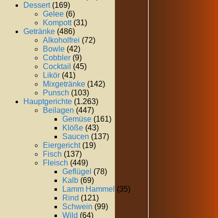
Dessert
(169)
Gelee
(6)
Kompott
(31)
Getränke
(486)
Alkoholfrei
(72)
Bowle
(42)
Cobbler
(9)
Cocktail
(45)
Likör
(41)
Mixgetränke
(142)
Punsch
(103)
Hauptgerichte
(1.263)
Beilagen
(447)
Gemüse
(161)
Klöße
(43)
Saucen
(137)
Eiergericht
(19)
Fisch
(137)
Fleisch
(449)
Geflügel
(78)
Kalb
(69)
Lamm Hammel
(35)
Rind
(121)
Schwein
(99)
Wild
(64)