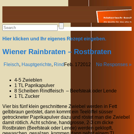
Alte Rezepte online
Hier klicken und Ihr eigenes Rezept eingeben.
Wiener Rainbraten – Rostbraten
Fleisch
,
Hauptgerichte
,
Rind
Feb.
17
2012
No Responses »
4-5 Zwieblen
1 TL Paprikapulver
8 Scheiben Rindfleisch – Beefsteak oder Lende
1 TL Zucker
Vier bis fünf klein geschnittene Zwiebel werden in Fett
gelbbraun geröstet, dann kommt ein Teelöffel süsser
getrockneter Paprikapulver dazu und röstet man die Zwiebel
damit rötlich. Acht schöne, handgrosse, 2-3 cm dicke
Rostbraten (Beefsteak oder Lende) werden geklopft,
gewaschen, gesalzen, kommen dann nebst einem TL