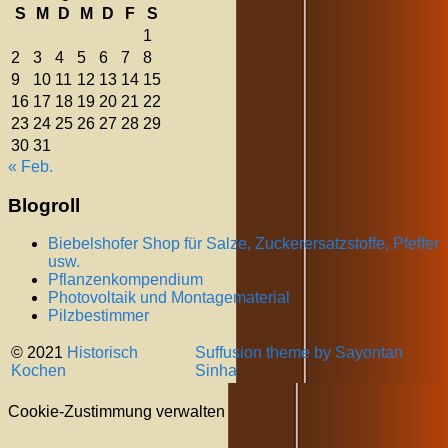
S
M
D
M
D
F
S
1
2
3
4
5
6
7
8
9
10
11
12
13
14
15
16
17
18
19
20
21
22
23
24
25
26
27
28
29
30
31
« Feb.
Blogroll
Biebelshofer Shop für Salze, Zuckerersatzstoffe, Pfeffer
usw.
Pflanzenkompendium
Photovoltaik und Montagematerial
Pilzbestimmer
© 2021
Historisch
Suffusion theme by Sayontan
Kochen
Sinha
Cookie-Zustimmung verwalten