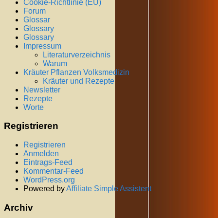
Cookie-Richtlinie (EU)
Forum
Glossar
Glossary
Glossary
Impressum
Literaturverzeichnis
Warum
Kräuter Pflanzen Volksmedizin
Kräuter und Rezepte
Newsletter
Rezepte
Worte
Registrieren
Registrieren
Anmelden
Eintrags-Feed
Kommentar-Feed
WordPress.org
Powered by
Affiliate Simple Assistent
Archiv