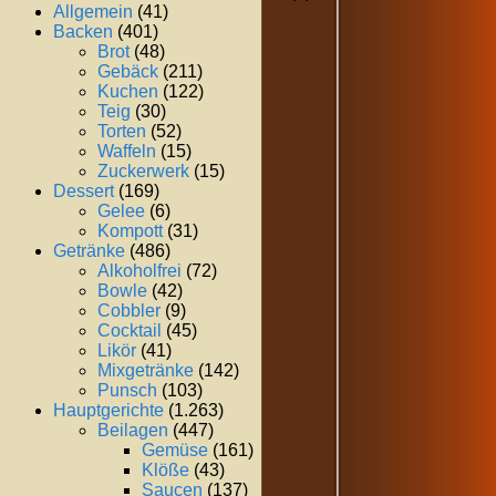
Allgemein
(41)
Backen
(401)
Brot
(48)
Gebäck
(211)
Kuchen
(122)
Teig
(30)
Torten
(52)
Waffeln
(15)
Zuckerwerk
(15)
Dessert
(169)
Gelee
(6)
Kompott
(31)
Getränke
(486)
Alkoholfrei
(72)
Bowle
(42)
Cobbler
(9)
Cocktail
(45)
Likör
(41)
Mixgetränke
(142)
Punsch
(103)
Hauptgerichte
(1.263)
Beilagen
(447)
Gemüse
(161)
Klöße
(43)
Saucen
(137)