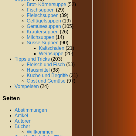
Brot- Körnersuppe
(52)
Fischsuppen
(29)
Fleischsuppen
(39)
Geflügelsuppen
(19)
Gemüsesuppen
(105)
Kräutersuppen
(26)
Milchsuppen
(14)
Süsse Suppen
(90)
Kaltschalen
(21)
Weinsuppe
(20)
Tipps und Tricks
(203)
Fleisch und Fisch
(53)
Hausmittel
(38)
Küche und Begriffe
(21)
Obst und Gemüse
(97)
Vorspeisen
(24)
Seiten
Abstimmungen
Artikel
Autoren
Bücher
Willkommen!