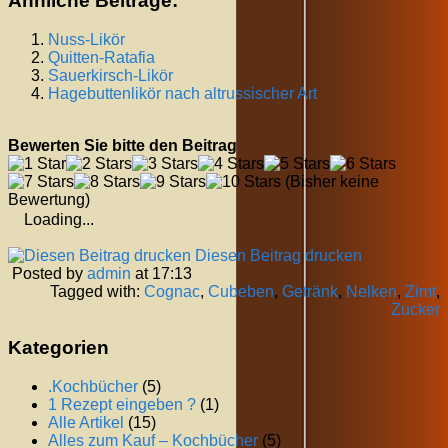
Ähnliche Beiträge:
Nuss-Likör
Quitten-Ratafia
Sauerkirsch-Likör
Hagebuttenlikör nach altrussischer Art
Bewerten Sie bitte den Beitrag
(Bisher keine
Bewertung)
Loading...
Diesen Beitrag drucken
Posted by
admin
at 17:13
Tagged with:
Cognac
,
Cubeben
,
Getränk
,
Nelken
,
Zimt
,
Zucker
Kategorien
.Kochbücher
(5)
1 Rezept eingeben ?
(1)
Alle Artikel
(15)
Alles zum Kauf – Kochbücher
(5)