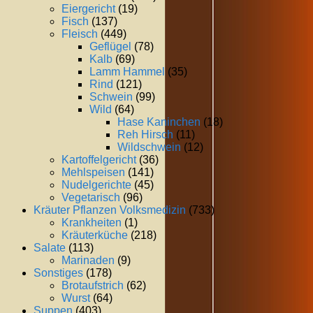
Eiergericht
(19)
Fisch
(137)
Fleisch
(449)
Geflügel
(78)
Kalb
(69)
Lamm Hammel
(35)
Rind
(121)
Schwein
(99)
Wild
(64)
Hase Kaninchen
(18)
Reh Hirsch
(11)
Wildschwein
(12)
Kartoffelgericht
(36)
Mehlspeisen
(141)
Nudelgerichte
(45)
Vegetarisch
(96)
Kräuter Pflanzen Volksmedizin
(733)
Krankheiten
(1)
Kräuterküche
(218)
Salate
(113)
Marinaden
(9)
Sonstiges
(178)
Brotaufstrich
(62)
Wurst
(64)
Suppen
(403)