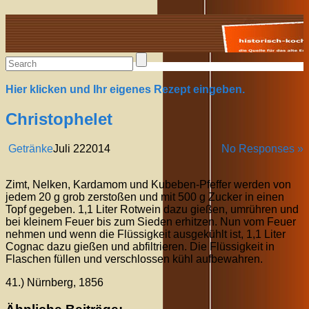
Alte Rezepte online
Hier klicken und Ihr eigenes Rezept eingeben.
Christophelet
Getränke
Juli
22
2014
No Responses »
Zimt, Nelken, Kardamom und Kubeben-Pfeffer werden von
jedem 20 g grob zerstoßen und mit 500 g Zucker in einen
Topf gegeben. 1,1 Liter Rotwein dazu gießen, umrühren und
bei kleinem Feuer bis zum Sieden erhitzen. Nun vom Feuer
nehmen und wenn die Flüssigkeit ausgekühlt ist, 1,1 Liter
Cognac dazu gießen und abfiltrieren. Die Flüssigkeit in
Flaschen füllen und verschlossen kühl aufbewahren.
41.) Nürnberg, 1856