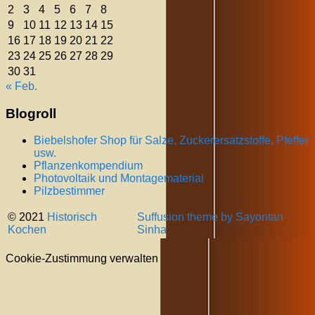
2
3
4
5
6
7
8
9
10
11
12
13
14
15
16
17
18
19
20
21
22
23
24
25
26
27
28
29
30
31
« Feb.
Blogroll
Biebelshofer Shop für Salze, Zuckerersatzstoffe, Pfeffer
usw.
Pflanzenkompendium
Photovoltaik und Montagematerial
Pilzbestimmer
© 2021
Historisch
Suffusion theme by Sayontan
Kochen
Sinha
Cookie-Zustimmung verwalten