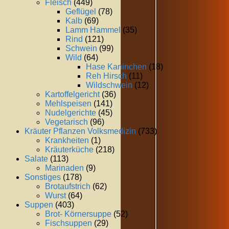
Fleisch
(449)
Geflügel
(78)
Kalb
(69)
Lamm Hammel
(35)
Rind
(121)
Schwein
(99)
Wild
(64)
Hase Kaninchen
(18)
Reh Hirsch
(11)
Wildschwein
(12)
Kartoffelgericht
(36)
Mehlspeisen
(141)
Nudelgerichte
(45)
Vegetarisch
(96)
Kräuter Pflanzen Volksmedizin
(733)
Krankheiten
(1)
Kräuterküche
(218)
Salate
(113)
Marinaden
(9)
Sonstiges
(178)
Brotaufstrich
(62)
Wurst
(64)
Suppen
(403)
Brot- Körnersuppe
(52)
Fischsuppen
(29)