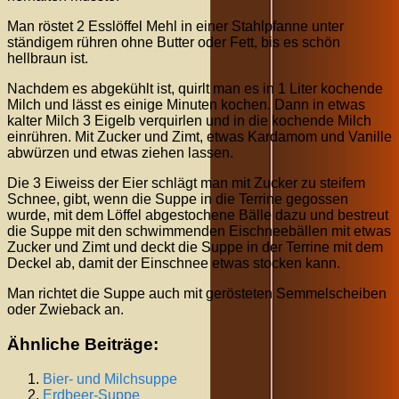
Man röstet 2 Esslöffel Mehl in einer Stahlpfanne unter
ständigem rühren ohne Butter oder Fett, bis es schön
hellbraun ist.
Nachdem es abgekühlt ist, quirlt man es in 1 Liter kochende
Milch und lässt es einige Minuten kochen. Dann in etwas
kalter Milch 3 Eigelb verquirlen und in die kochende Milch
einrühren. Mit Zucker und Zimt, etwas Kardamom und Vanille
abwürzen und etwas ziehen lassen.
Die 3 Eiweiss der Eier schlägt man mit Zucker zu steifem
Schnee, gibt, wenn die Suppe in die Terrine gegossen
wurde, mit dem Löffel abgestochene Bälle dazu und bestreut
die Suppe mit den schwimmenden Eischneebällen mit etwas
Zucker und Zimt und deckt die Suppe in der Terrine mit dem
Deckel ab, damit der Einschnee etwas stocken kann.
Man richtet die Suppe auch mit gerösteten Semmelscheiben
oder Zwieback an.
Ähnliche Beiträge:
Bier- und Milchsuppe
Erdbeer-Suppe