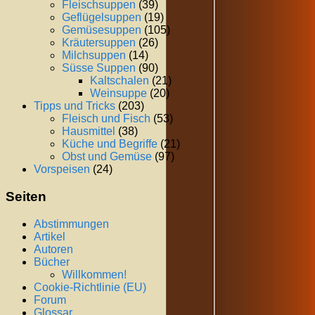
Fleischsuppen
(39)
Geflügelsuppen
(19)
Gemüsesuppen
(105)
Kräutersuppen
(26)
Milchsuppen
(14)
Süsse Suppen
(90)
Kaltschalen
(21)
Weinsuppe
(20)
Tipps und Tricks
(203)
Fleisch und Fisch
(53)
Hausmittel
(38)
Küche und Begriffe
(21)
Obst und Gemüse
(97)
Vorspeisen
(24)
Seiten
Abstimmungen
Artikel
Autoren
Bücher
Willkommen!
Cookie-Richtlinie (EU)
Forum
Glossar