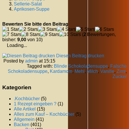
Sellerie-Salat
Aprikosen-Suppe
Bewerten Sie bitte den Beitrag
(
2
Bewertungen,
bisher:
9,00
von 10)
Loading...
Diesen Beitrag drucken
Posted by
admin
at 15:15
Tagged with:
Blinde Schokoladensuppe
,
Falsche
Schokoladensuppe
,
Kardamom
,
Mehl
,
Milch
,
Vanille
,
Zimt
,
Zucker
Kategorien
.Kochbücher
(5)
1 Rezept eingeben ?
(1)
Alle Artikel
(15)
Alles zum Kauf – Kochbücher
(5)
Allgemein
(41)
Backen
(401)