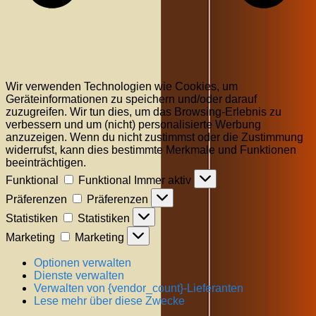
Wir verwenden Technologien wie Cookies, um
Geräteinformationen zu speichern und/oder darauf
zuzugreifen. Wir tun dies, um das Browsing-Erlebnis zu
verbessern und um (nicht) personalisierte Werbung
anzuzeigen. Wenn du nicht zustimmst oder die Zustimmung
widerrufst, kann dies bestimmte Merkmale und Funktionen
beeinträchtigen.
Funktional
Funktional
Immer aktiv
Präferenzen
Präferenzen
Statistiken
Statistiken
Marketing
Marketing
Optionen verwalten
Dienste verwalten
Verwalten von {vendor_count}-Lieferanten
Lese mehr über diese Zwecke