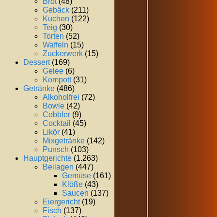
Brot
(48)
Gebäck
(211)
Kuchen
(122)
Teig
(30)
Torten
(52)
Waffeln
(15)
Zuckerwerk
(15)
Dessert
(169)
Gelee
(6)
Kompott
(31)
Getränke
(486)
Alkoholfrei
(72)
Bowle
(42)
Cobbler
(9)
Cocktail
(45)
Likör
(41)
Mixgetränke
(142)
Punsch
(103)
Hauptgerichte
(1.263)
Beilagen
(447)
Gemüse
(161)
Klöße
(43)
Saucen
(137)
Eiergericht
(19)
Fisch
(137)