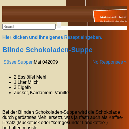
Alte Rezepte online
Hier klicken und Ihr eigenes Rezept eingeben.
Blinde Schokoladen-Suppe
Süsse Suppen
Mai
04
2009
No Responses »
2 Esslöffel Mehl
1 Liter Milch
3 Eigelb
Zucker, Kardamom, Vanille
Bei der Blinden Schokoladen-Suppe wird die Schokolade
durch geröstetes Mehl ersetzt, was ja (fast) auch als Kaffee-
Ersatz (Muckefuck oder “korngesunder Landkaffee”)
herhalten musste.