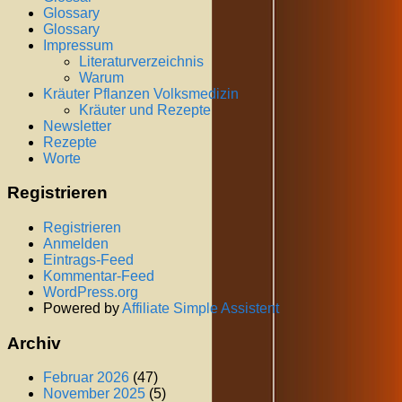
Glossary
Glossary
Impressum
Literaturverzeichnis
Warum
Kräuter Pflanzen Volksmedizin
Kräuter und Rezepte
Newsletter
Rezepte
Worte
Registrieren
Registrieren
Anmelden
Eintrags-Feed
Kommentar-Feed
WordPress.org
Powered by
Affiliate Simple Assistent
Archiv
Februar 2026
(47)
November 2025
(5)