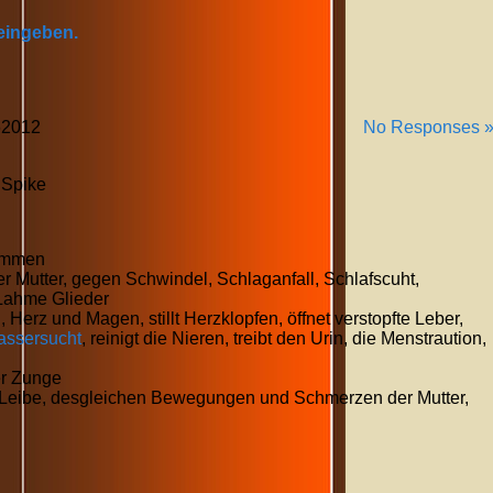
 eingeben.
6
2012
No Responses 
 Spike
sammen
er Mutter, gegen Schwindel, Schlaganfall, Schlafscuht,
, Lahme Glieder
 Herz und Magen, stillt Herzklopfen, öffnet verstopfte Leber,
ssersucht
, reinigt die Nieren, treibt den Urin, die Menstraution,
er Zunge
m Leibe, desgleichen Bewegungen und Schmerzen der Mutter,