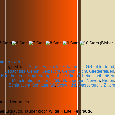
(Bisher
rag drucken
Tagged with:
Augen
,
Fallsucht
,
Gebärmutter
,
Geburt fördernd
Gedächtnis
,
Gehirn
,
Gelbsucht
,
Geruch
,
Gicht
,
Gliederreißen
Harn treibend
,
Kopf
,
Krampf
,
Lahme Glieder
,
Leber
,
Leibreißen
Menstruation treibend
,
Milz
,
Nachgeburt
,
Nerven
,
Nieren
Schlafsucht
,
Schlaganfall
,
Schwindel
,
Wassersucht
,
Zitter
auch, Herdrauch
er Erdrauch, Taubenkropf, Wilde Raute, Feldraute,