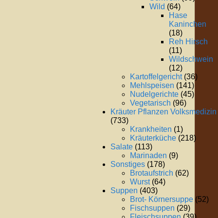
Wild
(64)
Hase
Kaninchen
(18)
Reh Hirsch
(11)
Wildschwein
(12)
Kartoffelgericht
(36)
Mehlspeisen
(141)
Nudelgerichte
(45)
Vegetarisch
(96)
Kräuter Pflanzen Volksmedizin
(733)
Krankheiten
(1)
Kräuterküche
(218)
Salate
(113)
Marinaden
(9)
Sonstiges
(178)
Brotaufstrich
(62)
Wurst
(64)
Suppen
(403)
Brot- Körnersuppe
(52)
Fischsuppen
(29)
Fleischsuppen
(39)