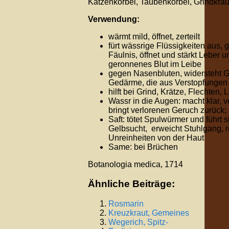
Katzenkörbel, Taubenkörbel, Grindkraut
Verwendung:
wärmt mild, öffnet, zerteilt
fürt wässrige Flüssigkeiten aus,
Fäulnis, öffnet und stärkt Leber un
geronnenes Blut im Leibe
gegen Nasenbluten, widersteht G
Gedärme, die aus Verstopfungen
hilft bei Grind, Krätze, Flechten,
Wassr in die Augen: macht klar, v
bringt verlorenen Geruch zurück;
Saft: tötet Spulwürmer und führt 
Gelbsucht, erweicht Stuhlgang, re
Unreinheiten von der Haut
Same: bei Brüchen
Botanologia medica, 1714
Ähnliche Beiträge:
Rosmarin
Kreuzkraut, Gemeines
Wegerich, Spitz-