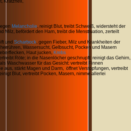
, Krätzheil,
 gegen
Melancholie
, reinigt Blut, treibt Schweiß, widersteht der
d Milz, befördert den Harn, treibt die Menstruation, zerteilt
ift und
Scharbock
, gegen Fieber, Milz und Krankheiten der
 herrühren, Wassersucht, Gelbsucht, Pocken und Masern
 Leberflecken, Haut jucken,
Krebs
ertreibt Röte; in die Nasenlöcher geschnupft: reinigt das Gehirn,
 als Waschwasser für das Gesicht: vertreibt Finnen
sie aus, stärkt Magen und Darm, öffnet Verstopfungen, vertreibt
inigt Blut, vertreibt Pocken, Masern, nimme allerlei