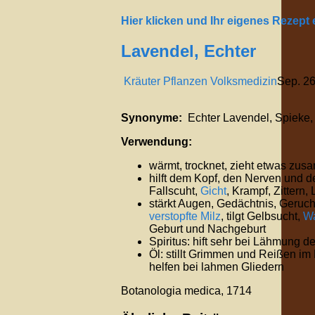
Hier klicken und Ihr eigenes Rezept
Lavendel, Echter
Kräuter Pflanzen Volksmedizin
Sep.
2
Synonyme:
Echter Lavendel, Spieke,
Verwendung:
wärmt, trocknet, zieht etwas zu
hilft dem Kopf, den Nerven und d
Fallscuht,
Gicht
, Krampf, Zittern
stärkt Augen, Gedächtnis, Geruch,
verstopfte Milz
, tilgt Gelbsucht,
Wa
Geburt und Nachgeburt
Spiritus: hift sehr bei Lähmung d
Öl: stillt Grimmen und Reißen i
helfen bei lahmen Gliedern
Botanologia medica, 1714