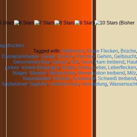
(Bisher
rag drucken
Tagged with:
Abführend
,
Blaue Flecken
,
Brüche
Darmkrankheiten
,
Fieber
,
Finnen
,
Flechten
,
Gehirn
,
Gelbsucht
Geronnenes Blut
,
Geruch
,
Gift
,
Grind
,
Harn treibend
,
Hau
jucken
,
Innere Blutungen
,
Krätze
,
Krebs
,
Leber
,
Leberflecken
Magen
,
Masern
,
Melancholie
,
Menstruation treibend
,
Milz
Nasenbluten
,
Pocken
,
Scharbock
,
Schweiß treibend
Spulwürmer
,
Syphilis
,
Unreine Haut
,
Verstopfung
,
Wassersuch