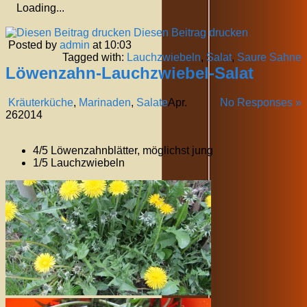
Loading...
Diesen Beitrag drucken
Posted by
admin
at 10:03
Tagged with:
Lauchzwiebeln
,
Salat
,
Saure Sahne
Löwenzahn-Lauchzwiebel-Salat
Kräuterküche
,
Marinaden
,
Salate
Apr.
No Responses »
26
2014
4/5 Löwenzahnblätter, möglichst jung
1/5 Lauchzwiebeln