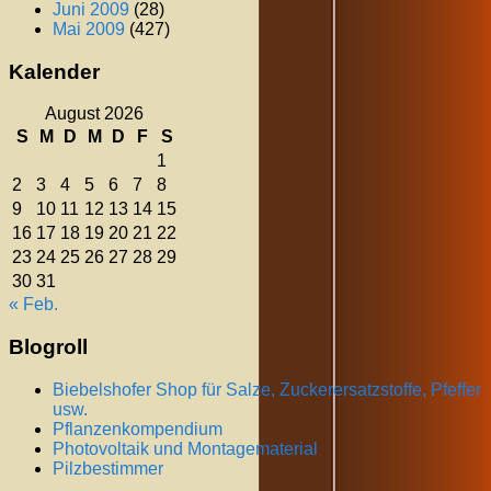
Juni 2009
(28)
Mai 2009
(427)
Kalender
August 2026
S
M
D
M
D
F
S
1
2
3
4
5
6
7
8
9
10
11
12
13
14
15
16
17
18
19
20
21
22
23
24
25
26
27
28
29
30
31
« Feb.
Blogroll
Biebelshofer Shop für Salze, Zuckerersatzstoffe, Pfeffer
usw.
Pflanzenkompendium
Photovoltaik und Montagematerial
Pilzbestimmer