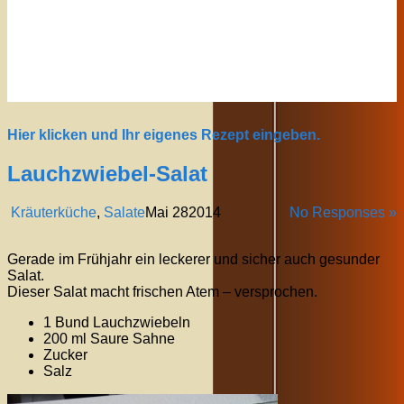
Hier klicken und Ihr eigenes Rezept eingeben.
Lauchzwiebel-Salat
Kräuterküche
,
Salate
Mai
28
2014
No Responses »
Gerade im Frühjahr ein leckerer und sicher auch gesunder
Salat.
Dieser Salat macht frischen Atem – versprochen.
1 Bund Lauchzwiebeln
200 ml Saure Sahne
Zucker
Salz