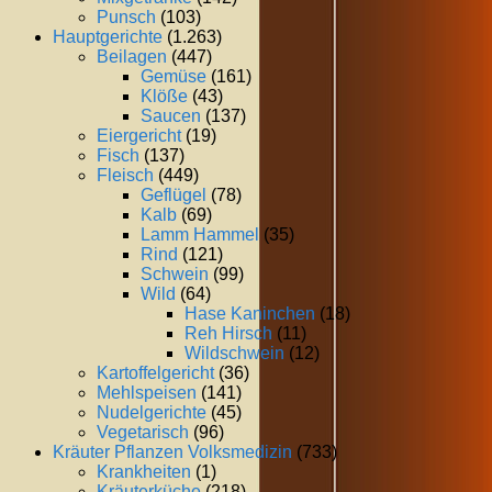
Punsch
(103)
Hauptgerichte
(1.263)
Beilagen
(447)
Gemüse
(161)
Klöße
(43)
Saucen
(137)
Eiergericht
(19)
Fisch
(137)
Fleisch
(449)
Geflügel
(78)
Kalb
(69)
Lamm Hammel
(35)
Rind
(121)
Schwein
(99)
Wild
(64)
Hase Kaninchen
(18)
Reh Hirsch
(11)
Wildschwein
(12)
Kartoffelgericht
(36)
Mehlspeisen
(141)
Nudelgerichte
(45)
Vegetarisch
(96)
Kräuter Pflanzen Volksmedizin
(733)
Krankheiten
(1)
Kräuterküche
(218)