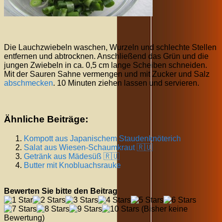
Die Lauchzwiebeln waschen, Wurzeln und schlechte Stellen
entfernen und abtrocknen. Anschließend das Grün und die
jungen Zwiebeln in ca. 0,5 cm lange Scheiben schneiden.
Mit der Sauren Sahne vermengen und mit Zucker und Salz
abschmecken
. 10 Minuten ziehen lassen und servieren.
Ähnliche Beiträge:
Kompott aus Japanischem Staudenknöterich
Salat aus Wiesen-Schaumkraut 🇷🇺
Getränk aus Mädesüß 🇷🇺
Butter mit Knobluachsrauke
Bewerten Sie bitte den Beitrag
(Bisher keine
Bewertung)