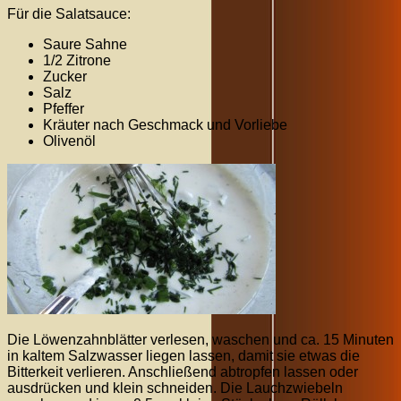
Für die Salatsauce:
Saure Sahne
1/2 Zitrone
Zucker
Salz
Pfeffer
Kräuter nach Geschmack und Vorliebe
Olivenöl
Die Löwenzahnblätter verlesen, waschen und ca. 15 Minuten
in kaltem Salzwasser liegen lassen, damit sie etwas die
Bitterkeit verlieren. Anschließend abtropfen lassen oder
ausdrücken und klein schneiden. Die Lauchzwiebeln