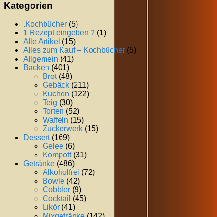
Kategorien
.Kochbücher
(5)
1 Rezept eingeben ?
(1)
Alle Artikel
(15)
Alles zum Kauf – Kochbücher
(5)
Allgemein
(41)
Backen
(401)
Brot
(48)
Gebäck
(211)
Kuchen
(122)
Teig
(30)
Torten
(52)
Waffeln
(15)
Zuckerwerk
(15)
Dessert
(169)
Gelee
(6)
Kompott
(31)
Getränke
(486)
Alkoholfrei
(72)
Bowle
(42)
Cobbler
(9)
Cocktail
(45)
Likör
(41)
Mixgetränke
(142)