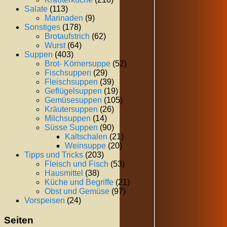
Salate
(113)
Marinaden
(9)
Sonstiges
(178)
Brotaufstrich
(62)
Wurst
(64)
Suppen
(403)
Brot- Körnersuppe
(52)
Fischsuppen
(29)
Fleischsuppen
(39)
Geflügelsuppen
(19)
Gemüsesuppen
(105)
Kräutersuppen
(26)
Milchsuppen
(14)
Süsse Suppen
(90)
Kaltschalen
(21)
Weinsuppe
(20)
Tipps und Tricks
(203)
Fleisch und Fisch
(53)
Hausmittel
(38)
Küche und Begriffe
(21)
Obst und Gemüse
(97)
Vorspeisen
(24)
Seiten