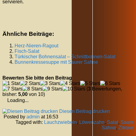
servieren.
Ähnliche Beiträge:
Herz-Nieren-Ragout
Fisch-Salat
Türkischer Bohnensalat – Schnittbohnen-Salat
Bunnenkressesuppe mit Saurer Sahne
Bewerten Sie bitte den Beitrag
(
3
Bewertungen,
bisher:
5,00
von 10)
Loading...
Diesen Beitrag drucken
Posted by
admin
at 16:53
Tagged with:
Lauchzwiebeln
,
Löwenzahn
,
Salat
,
Saure
Sahne
,
Zitrone