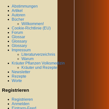
Abstimmungen
Artikel
Autoren
Bücher
Willkommen!
Cookie-Richtlinie (EU)
Forum
Glossar
Glossary
Glossary
Impressum
Literaturverzeichnis
Warum
Kräuter Pflanzen Volksmedizin
Kräuter und Rezepte
Newsletter
Rezepte
Worte
Registrieren
Registrieren
Anmelden
Eintrags-Feed