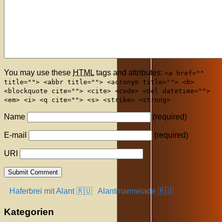
You may use these
HTML
tags and attributes:
<a href=""
title=""> <abbr title=""> <acronym title=""> <b>
<blockquote cite=""> <cite> <code> <del datetime="">
<em> <i> <q cite=""> <s> <strike> <strong>
Name
(required)
E-mail
(required)
URI
Haferbrei mit Alant 🇷🇺
Alantmarmelade 🇷🇺
Kategorien