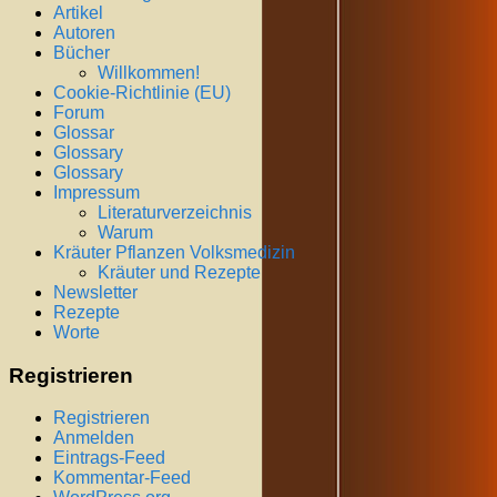
Artikel
Autoren
Bücher
Willkommen!
Cookie-Richtlinie (EU)
Forum
Glossar
Glossary
Glossary
Impressum
Literaturverzeichnis
Warum
Kräuter Pflanzen Volksmedizin
Kräuter und Rezepte
Newsletter
Rezepte
Worte
Registrieren
Registrieren
Anmelden
Eintrags-Feed
Kommentar-Feed