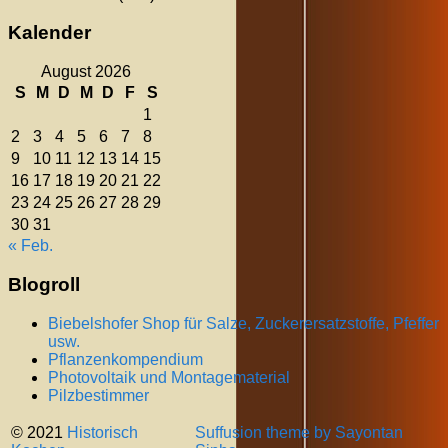
Kalender
August 2026
S
M
D
M
D
F
S
1
2
3
4
5
6
7
8
9
10
11
12
13
14
15
16
17
18
19
20
21
22
23
24
25
26
27
28
29
30
31
« Feb.
Blogroll
Biebelshofer Shop für Salze, Zuckerersatzstoffe, Pfeffer
usw.
Pflanzenkompendium
Photovoltaik und Montagematerial
Pilzbestimmer
© 2021
Historisch
Suffusion theme by Sayontan