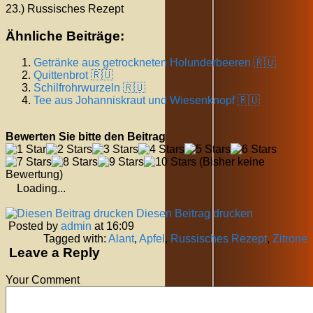
23.) Russisches Rezept
Ähnliche Beiträge:
Getränke aus getrockneten Holunderbeeren 🇷🇺
Quittenbrot 🇷🇺
Schilfrohrwurzeln 🇷🇺
Tee aus Johanniskraut und Wiesenknopf 🇷🇺
Bewerten Sie bitte den Beitrag
(Bisher keine
Bewertung)
Loading...
Diesen Beitrag drucken
Posted by
admin
at 16:09
Tagged with:
Alant
,
Apfel
,
Russisches Rezept
,
Zitrone
Leave a Reply
Your Comment