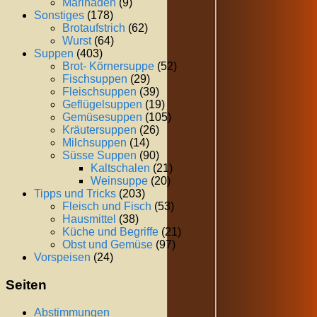
Marinaden
(9)
Sonstiges
(178)
Brotaufstrich
(62)
Wurst
(64)
Suppen
(403)
Brot- Körnersuppe
(52)
Fischsuppen
(29)
Fleischsuppen
(39)
Geflügelsuppen
(19)
Gemüsesuppen
(105)
Kräutersuppen
(26)
Milchsuppen
(14)
Süsse Suppen
(90)
Kaltschalen
(21)
Weinsuppe
(20)
Tipps und Tricks
(203)
Fleisch und Fisch
(53)
Hausmittel
(38)
Küche und Begriffe
(21)
Obst und Gemüse
(97)
Vorspeisen
(24)
Seiten
Abstimmungen