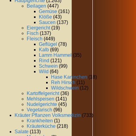
Hauptgerichte
(1.263)
Beilagen
(447)
Gemüse
(161)
Klöße
(43)
Saucen
(137)
Eiergericht
(19)
Fisch
(137)
Fleisch
(449)
Geflügel
(78)
Kalb
(69)
Lamm Hammel
(35)
Rind
(121)
Schwein
(99)
Wild
(64)
Hase Kaninchen
(18)
Reh Hirsch
(11)
Wildschwein
(12)
Kartoffelgericht
(36)
Mehlspeisen
(141)
Nudelgerichte
(45)
Vegetarisch
(96)
Kräuter Pflanzen Volksmedizin
(733)
Krankheiten
(1)
Kräuterküche
(218)
Salate
(113)