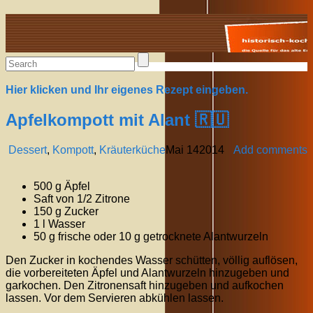
Alte Rezepte online
Hier klicken und Ihr eigenes Rezept eingeben.
Apfelkompott mit Alant 🇷🇺
Dessert
,
Kompott
,
Kräuterküche
Mai
14
2014
Add comments
500 g Äpfel
Saft von 1/2 Zitrone
150 g Zucker
1 l Wasser
50 g frische oder 10 g getrocknete Alantwurzeln
Den Zucker in kochendes Wasser schütten, völlig auflösen,
die vorbereiteten Äpfel und Alantwurzeln hinzugeben und
garkochen. Den Zitronensaft hinzugeben und aufkochen
lassen. Vor dem Servieren abkühlen lassen.