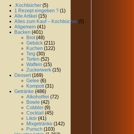
.Kochbücher
(5)
1 Rezept eingeben ?
(1)
Alle Artikel
(15)
Alles zum Kauf – Kochbücher
(5)
Allgemein
(41)
Backen
(401)
Brot
(48)
Gebäck
(211)
Kuchen
(122)
Teig
(30)
Torten
(52)
Waffeln
(15)
Zuckerwerk
(15)
Dessert
(169)
Gelee
(6)
Kompott
(31)
Getränke
(486)
Alkoholfrei
(72)
Bowle
(42)
Cobbler
(9)
Cocktail
(45)
Likör
(41)
Mixgetränke
(142)
Punsch
(103)