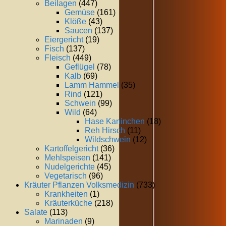
Beilagen
(447)
Gemüse
(161)
Klöße
(43)
Saucen
(137)
Eiergericht
(19)
Fisch
(137)
Fleisch
(449)
Geflügel
(78)
Kalb
(69)
Lamm Hammel
(35)
Rind
(121)
Schwein
(99)
Wild
(64)
Hase Kaninchen
(18)
Reh Hirsch
(11)
Wildschwein
(12)
Kartoffelgericht
(36)
Mehlspeisen
(141)
Nudelgerichte
(45)
Vegetarisch
(96)
Kräuter Pflanzen Volksmedizin
(733)
Krankheiten
(1)
Kräuterküche
(218)
Salate
(113)
Marinaden
(9)