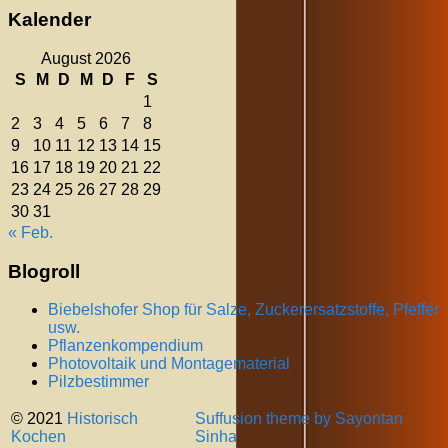
Kalender
August 2026
S
M
D
M
D
F
S
1
2
3
4
5
6
7
8
9
10
11
12
13
14
15
16
17
18
19
20
21
22
23
24
25
26
27
28
29
30
31
« Feb.
Blogroll
Biebelshofer Shop für Salze, Zuckerersatzstoffe, Pfeffer
usw.
Pflanzenkompendium
Photovoltaik und Montagematerial
Pilzbestimmer
© 2021
Historisch
Suffusion theme by Sayontan
Kochen
Sinha