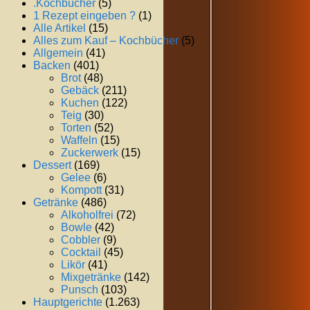
.Kochbücher
(5)
1 Rezept eingeben ?
(1)
Alle Artikel
(15)
Alles zum Kauf – Kochbücher
(5)
Allgemein
(41)
Backen
(401)
Brot
(48)
Gebäck
(211)
Kuchen
(122)
Teig
(30)
Torten
(52)
Waffeln
(15)
Zuckerwerk
(15)
Dessert
(169)
Gelee
(6)
Kompott
(31)
Getränke
(486)
Alkoholfrei
(72)
Bowle
(42)
Cobbler
(9)
Cocktail
(45)
Likör
(41)
Mixgetränke
(142)
Punsch
(103)
Hauptgerichte
(1.263)