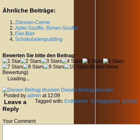
Ähnliche Beiträge:
Zitronen-Creme
Apfel-Souffle, Birnen-Souffle
Eier-Bier
Schokoladenpudding
Bewerten Sie bitte den Beitrag
(Bisher keine
Bewertung)
Loading...
Diesen Beitrag drucken
Posted by
admin
at 12:09
Tagged with:
Erdbeeren
,
Schlagsahne
,
Zucker
Leave a
Reply
Your Comment