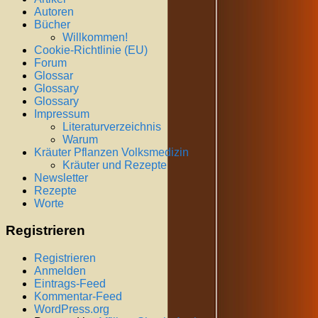
Autoren
Bücher
Willkommen!
Cookie-Richtlinie (EU)
Forum
Glossar
Glossary
Glossary
Impressum
Literaturverzeichnis
Warum
Kräuter Pflanzen Volksmedizin
Kräuter und Rezepte
Newsletter
Rezepte
Worte
Registrieren
Registrieren
Anmelden
Eintrags-Feed
Kommentar-Feed
WordPress.org