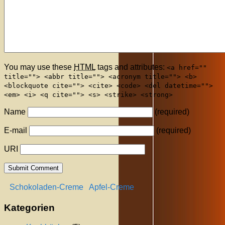
You may use these
HTML
tags and attributes:
<a href=""
title=""> <abbr title=""> <acronym title=""> <b>
<blockquote cite=""> <cite> <code> <del datetime="">
<em> <i> <q cite=""> <s> <strike> <strong>
Name
(required)
E-mail
(required)
URI
Schokoladen-Creme
Apfel-Creme
Kategorien