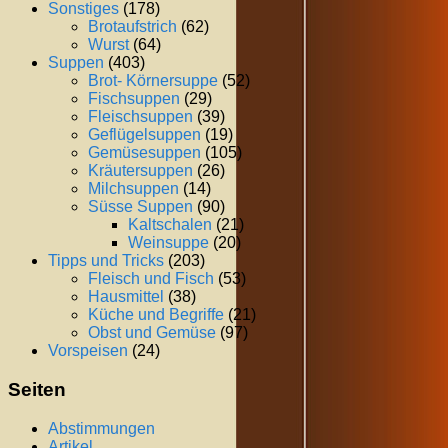
Sonstiges
(178)
Brotaufstrich
(62)
Wurst
(64)
Suppen
(403)
Brot- Körnersuppe
(52)
Fischsuppen
(29)
Fleischsuppen
(39)
Geflügelsuppen
(19)
Gemüsesuppen
(105)
Kräutersuppen
(26)
Milchsuppen
(14)
Süsse Suppen
(90)
Kaltschalen
(21)
Weinsuppe
(20)
Tipps und Tricks
(203)
Fleisch und Fisch
(53)
Hausmittel
(38)
Küche und Begriffe
(21)
Obst und Gemüse
(97)
Vorspeisen
(24)
Seiten
Abstimmungen
Artikel