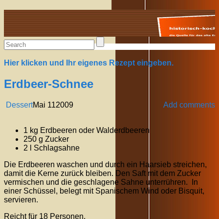
Alte Rezepte online
Hier klicken und Ihr eigenes Rezept eingeben.
Erdbeer-Schnee
Dessert
Mai
11
2009
Add comments
1 kg Erdbeeren oder Walderdbeeren
250 g Zucker
2 l Schlagsahne
Die Erdbeeren waschen und durch ein Haarsieb streichen,
damit die Kerne zurück bleiben. Den Saft mit dem Zucker
vermischen und die geschlagene Sahne unterrühren. In
einer Schüssel, belegt mit Spanischem Wind oder Bisquit,
servieren.
Reicht für 18 Personen.