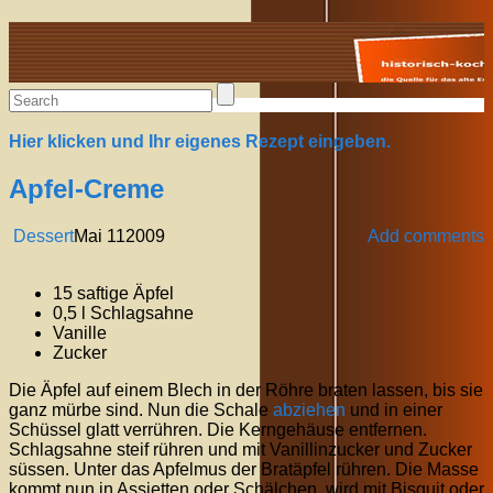
Alte Rezepte online
Hier klicken und Ihr eigenes Rezept eingeben.
Apfel-Creme
Dessert
Mai
11
2009
Add comments
15 saftige Äpfel
0,5 l Schlagsahne
Vanille
Zucker
Die Äpfel auf einem Blech in der Röhre braten lassen, bis sie
ganz mürbe sind. Nun die Schale
abziehen
und in einer
Schüssel glatt verrühren. Die Kerngehäuse entfernen.
Schlagsahne steif rühren und mit Vanillinzucker und Zucker
süssen. Unter das Apfelmus der Bratäpfel rühren. Die Masse
kommt nun in Assietten oder Schälchen, wird mit Bisquit oder