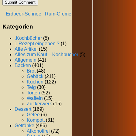
Erdbeer-Schnee
Rum-Creme
Kategorien
.Kochbücher
(5)
1 Rezept eingeben ?
(1)
Alle Artikel
(15)
Alles zum Kauf – Kochbücher
(5)
Allgemein
(41)
Backen
(401)
Brot
(48)
Gebäck
(211)
Kuchen
(122)
Teig
(30)
Torten
(52)
Waffeln
(15)
Zuckerwerk
(15)
Dessert
(169)
Gelee
(6)
Kompott
(31)
Getränke
(486)
Alkoholfrei
(72)