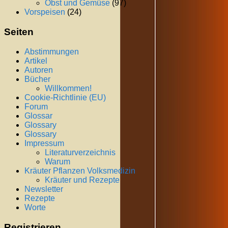
Obst und Gemüse
(97)
Vorspeisen
(24)
Seiten
Abstimmungen
Artikel
Autoren
Bücher
Willkommen!
Cookie-Richtlinie (EU)
Forum
Glossar
Glossary
Glossary
Impressum
Literaturverzeichnis
Warum
Kräuter Pflanzen Volksmedizin
Kräuter und Rezepte
Newsletter
Rezepte
Worte
Registrieren