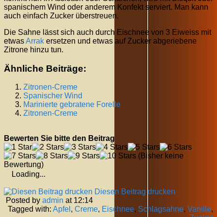
spanischem Wind oder anderem Konfekt serviert. Man kann
auch einfach Zucker überstreuen.
Die Sahne lässt sich auch durch Eischnee von 3 Eiweiss mit
etwas
Arrak
ersetzen und etwas auf Zucker abgeriebene
Zitrone hinzu tun.
Ähnliche Beiträge:
Zitronen-Creme
Spanischer Wind
Marinierte gebratene Forelle
Zitronen-Creme
Bewerten Sie bitte den Beitrag
(Bisher keine
Bewertung)
Loading...
Diesen Beitrag drucken
Posted by
admin
at 12:14
Tagged with:
Apfel
,
Creme
,
Eischnee
,
Schlagsahne
,
Vanille
,