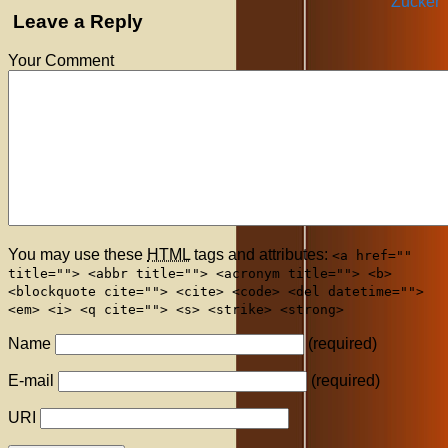
Zucker
Leave a Reply
Your Comment
You may use these
HTML
tags and attributes:
<a href=""
title=""> <abbr title=""> <acronym title=""> <b>
<blockquote cite=""> <cite> <code> <del datetime="">
<em> <i> <q cite=""> <s> <strike> <strong>
Name
(required)
E-mail
(required)
URI