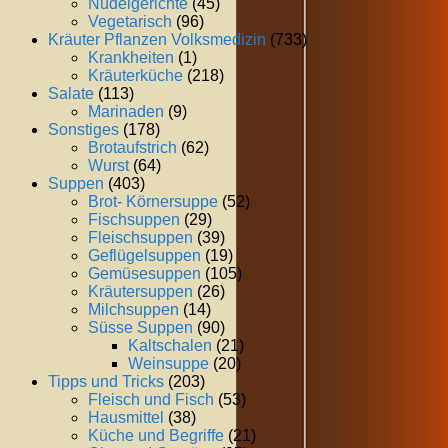
Nudelgerichte
(45)
Vegetarisch
(96)
Kräuter Pflanzen Volksmedizin
(733)
Krankheiten
(1)
Kräuterküche
(218)
Salate
(113)
Marinaden
(9)
Sonstiges
(178)
Brotaufstrich
(62)
Wurst
(64)
Suppen
(403)
Brot- Körnersuppe
(52)
Fischsuppen
(29)
Fleischsuppen
(39)
Geflügelsuppen
(19)
Gemüsesuppen
(105)
Kräutersuppen
(26)
Milchsuppen
(14)
Süsse Suppen
(90)
Kaltschalen
(21)
Weinsuppe
(20)
Tipps und Tricks
(203)
Fleisch und Fisch
(53)
Hausmittel
(38)
Küche und Begriffe
(21)