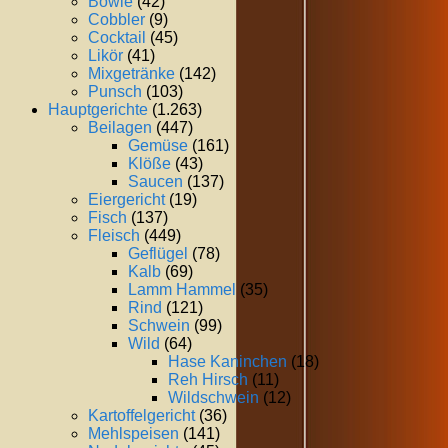
Bowle
(42)
Cobbler
(9)
Cocktail
(45)
Likör
(41)
Mixgetränke
(142)
Punsch
(103)
Hauptgerichte
(1.263)
Beilagen
(447)
Gemüse
(161)
Klöße
(43)
Saucen
(137)
Eiergericht
(19)
Fisch
(137)
Fleisch
(449)
Geflügel
(78)
Kalb
(69)
Lamm Hammel
(35)
Rind
(121)
Schwein
(99)
Wild
(64)
Hase Kaninchen
(18)
Reh Hirsch
(11)
Wildschwein
(12)
Kartoffelgericht
(36)
Mehlspeisen
(141)