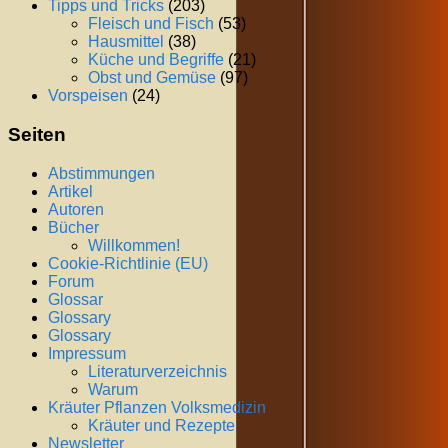
Tipps und Tricks
(203)
Fleisch und Fisch
(53)
Hausmittel
(38)
Küche und Begriffe
(21)
Obst und Gemüse
(97)
Vorspeisen
(24)
Seiten
Abstimmungen
Artikel
Autoren
Bücher
Willkommen!
Cookie-Richtlinie (EU)
Forum
Glossar
Glossary
Glossary
Impressum
Literaturverzeichnis
Warum
Kräuter Pflanzen Volksmedizin
Kräuter und Rezepte
Newsletter