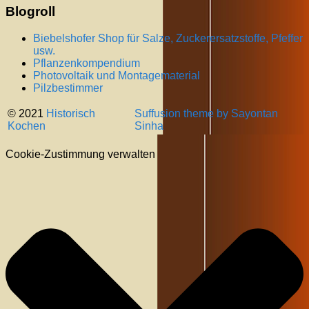
Blogroll
Biebelshofer Shop für Salze, Zuckerersatzstoffe, Pfeffer
usw.
Pflanzenkompendium
Photovoltaik und Montagematerial
Pilzbestimmer
© 2021
Historisch
Suffusion theme by Sayontan
Kochen
Sinha
Cookie-Zustimmung verwalten