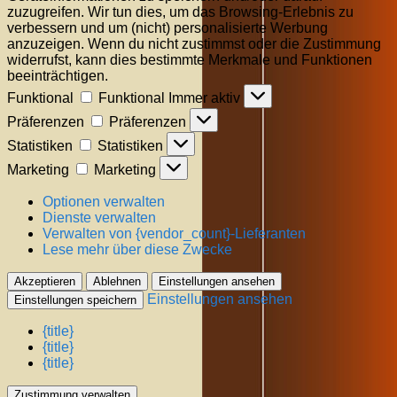
zuzugreifen. Wir tun dies, um das Browsing-Erlebnis zu
verbessern und um (nicht) personalisierte Werbung
anzuzeigen. Wenn du nicht zustimmst oder die Zustimmung
widerrufst, kann dies bestimmte Merkmale und Funktionen
beeinträchtigen.
Funktional
Funktional
Immer aktiv
Präferenzen
Präferenzen
Statistiken
Statistiken
Marketing
Marketing
Optionen verwalten
Dienste verwalten
Verwalten von {vendor_count}-Lieferanten
Lese mehr über diese Zwecke
Akzeptieren
Ablehnen
Einstellungen ansehen
Einstellungen ansehen
Einstellungen speichern
{title}
{title}
{title}
Zustimmung verwalten