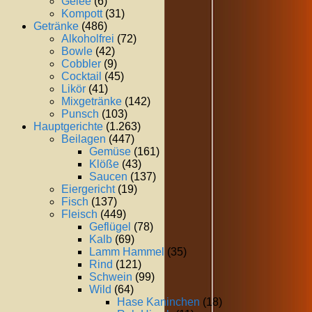
Gelee
(6)
Kompott
(31)
Getränke
(486)
Alkoholfrei
(72)
Bowle
(42)
Cobbler
(9)
Cocktail
(45)
Likör
(41)
Mixgetränke
(142)
Punsch
(103)
Hauptgerichte
(1.263)
Beilagen
(447)
Gemüse
(161)
Klöße
(43)
Saucen
(137)
Eiergericht
(19)
Fisch
(137)
Fleisch
(449)
Geflügel
(78)
Kalb
(69)
Lamm Hammel
(35)
Rind
(121)
Schwein
(99)
Wild
(64)
Hase Kaninchen
(18)