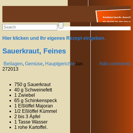
Alte Rezepte online
Hier klicken und Ihr eigenes Rezept eingeben.
Sauerkraut, Feines
Beilagen
,
Gemüse
,
Hauptgerichte
Jan.
Add comments
27
2013
750 g Sauerkraut
40 g Schweinefett
1 Zwiebel
65 g Schinkenspeck
1 Eßlöffel Majoran
1/2 Eßlöffel Kümmel
2 bis 3 Äpfel
1 Tasse Wasser
1 rohe Kartoffel.