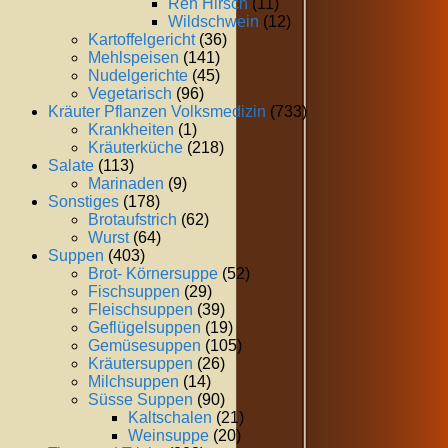
Reh Hirsch
(11)
Wildschwein
(12)
Kartoffelgericht
(36)
Mehlspeisen
(141)
Nudelgerichte
(45)
Vegetarisch
(96)
Kräuter Pflanzen Volksmedizin
(733)
Krankheiten
(1)
Kräuterküche
(218)
Salate
(113)
Marinaden
(9)
Sonstiges
(178)
Brotaufstrich
(62)
Wurst
(64)
Suppen
(403)
Brot- Körnersuppe
(52)
Fischsuppen
(29)
Fleischsuppen
(39)
Geflügelsuppen
(19)
Gemüsesuppen
(105)
Kräutersuppen
(26)
Milchsuppen
(14)
Süsse Suppen
(90)
Kaltschalen
(21)
Weinsuppe
(20)