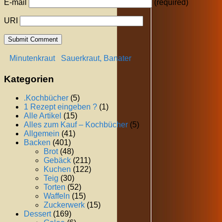
E-mail
(required)
URI
Minutenkraut
Sauerkraut, Banater
Kategorien
.Kochbücher
(5)
1 Rezept eingeben ?
(1)
Alle Artikel
(15)
Alles zum Kauf – Kochbücher
(5)
Allgemein
(41)
Backen
(401)
Brot
(48)
Gebäck
(211)
Kuchen
(122)
Teig
(30)
Torten
(52)
Waffeln
(15)
Zuckerwerk
(15)
Dessert
(169)