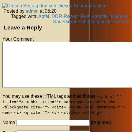
Diesen Beitrag drucken
Posted by
admin
at 05:20
Tagged with:
Apfel
,
DDR-Rezept
,
Fett
,
Kartoffel
,
Kümmel
,
Sauerkraut
,
Schinkenspeck
,
Zwiebel
Leave a Reply
Your Comment
You may use these
HTML
tags and attributes:
<a href=""
title=""> <abbr title=""> <acronym title=""> <b>
<blockquote cite=""> <cite> <code> <del datetime="">
<em> <i> <q cite=""> <s> <strike> <strong>
Name
(required)