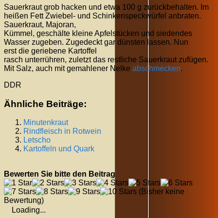
Sauerkraut grob hacken und etwa 100 g zurückbehalten. Im
heißen Fett Zwiebel- und Schinkenspeckwürfel anbraten.
Sauerkraut, Majoran,
Kümmel, geschälte kleine Apfelstücken und siedendes
Wasser zugeben. Zugedeckt gar dünsten lassen. Nun
erst die geriebene Kartoffel
rasch unterrühren, zuletzt das restliche Sauerkraut zufügen.
Mit Salz, auch mit gemahlener Nelke
abschmecken
.
DDR
Ähnliche Beiträge:
Minutenkraut
Rindfleisch in Rotwein
Letscho
Kartoffeln und Quark
Bewerten Sie bitte den Beitrag
(Bisher keine
Bewertung)
Loading...