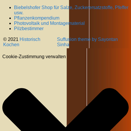
Biebelshofer Shop für Salze, Zuckerersatzstoffe, Pfeffer
usw.
Pflanzenkompendium
Photovoltaik und Montagematerial
Pilzbestimmer
© 2021
Historisch
Suffusion theme by Sayontan
Kochen
Sinha
Cookie-Zustimmung verwalten