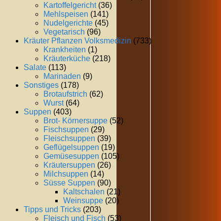
Kartoffelgericht
(36)
Mehlspeisen
(141)
Nudelgerichte
(45)
Vegetarisch
(96)
Kräuter Pflanzen Volksmedizin
(733)
Krankheiten
(1)
Kräuterküche
(218)
Salate
(113)
Marinaden
(9)
Sonstiges
(178)
Brotaufstrich
(62)
Wurst
(64)
Suppen
(403)
Brot- Körnersuppe
(52)
Fischsuppen
(29)
Fleischsuppen
(39)
Geflügelsuppen
(19)
Gemüsesuppen
(105)
Kräutersuppen
(26)
Milchsuppen
(14)
Süsse Suppen
(90)
Kaltschalen
(21)
Weinsuppe
(20)
Tipps und Tricks
(203)
Fleisch und Fisch
(53)