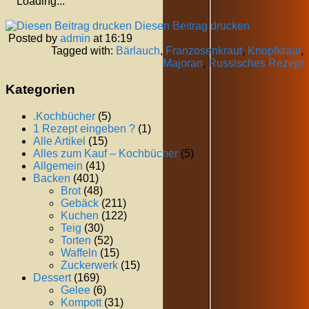
Loading...
Diesen Beitrag drucken
Posted by
admin
at 16:19
Tagged with:
Bärlauch
,
Franzosenkraut
,
Knopfkraut
,
Majoran
,
Russisches Rezept
Kategorien
.Kochbücher
(5)
1 Rezept eingeben ?
(1)
Alle Artikel
(15)
Alles zum Kauf – Kochbücher
(5)
Allgemein
(41)
Backen
(401)
Brot
(48)
Gebäck
(211)
Kuchen
(122)
Teig
(30)
Torten
(52)
Waffeln
(15)
Zuckerwerk
(15)
Dessert
(169)
Gelee
(6)
Kompott
(31)