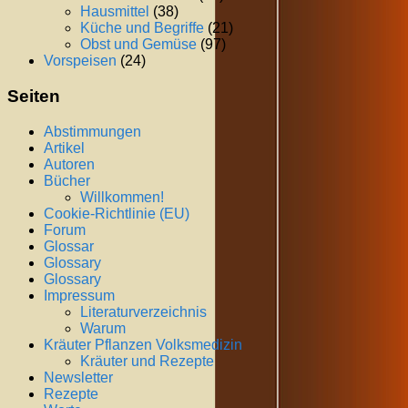
Hausmittel
(38)
Küche und Begriffe
(21)
Obst und Gemüse
(97)
Vorspeisen
(24)
Seiten
Abstimmungen
Artikel
Autoren
Bücher
Willkommen!
Cookie-Richtlinie (EU)
Forum
Glossar
Glossary
Glossary
Impressum
Literaturverzeichnis
Warum
Kräuter Pflanzen Volksmedizin
Kräuter und Rezepte
Newsletter
Rezepte