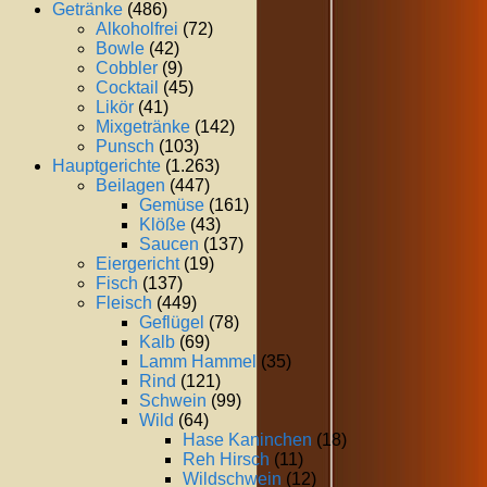
Getränke
(486)
Alkoholfrei
(72)
Bowle
(42)
Cobbler
(9)
Cocktail
(45)
Likör
(41)
Mixgetränke
(142)
Punsch
(103)
Hauptgerichte
(1.263)
Beilagen
(447)
Gemüse
(161)
Klöße
(43)
Saucen
(137)
Eiergericht
(19)
Fisch
(137)
Fleisch
(449)
Geflügel
(78)
Kalb
(69)
Lamm Hammel
(35)
Rind
(121)
Schwein
(99)
Wild
(64)
Hase Kaninchen
(18)
Reh Hirsch
(11)
Wildschwein
(12)