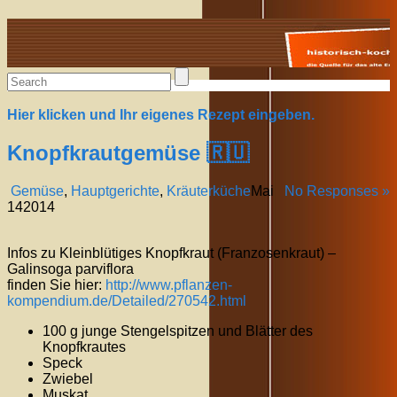
Alte Rezepte online
Hier klicken und Ihr eigenes Rezept eingeben.
Knopfkrautgemüse 🇷🇺
Gemüse
,
Hauptgerichte
,
Kräuterküche
Mai
No Responses »
14
2014
Infos zu Kleinblütiges Knopfkraut (Franzosenkraut) –
Galinsoga parviflora
finden Sie hier:
http://www.pflanzen-
kompendium.de/Detailed/270542.html
100 g junge Stengelspitzen und Blätter des
Knopfkrautes
Speck
Zwiebel
Muskat