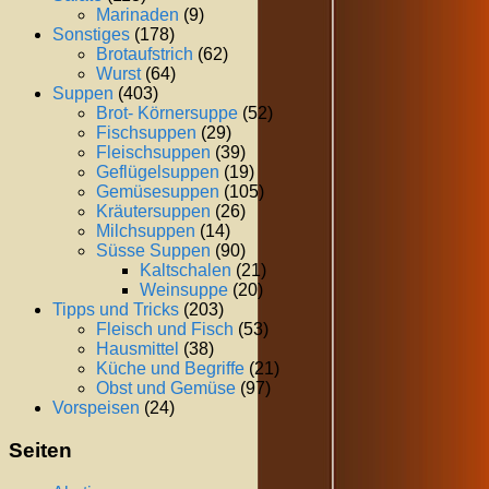
Marinaden
(9)
Sonstiges
(178)
Brotaufstrich
(62)
Wurst
(64)
Suppen
(403)
Brot- Körnersuppe
(52)
Fischsuppen
(29)
Fleischsuppen
(39)
Geflügelsuppen
(19)
Gemüsesuppen
(105)
Kräutersuppen
(26)
Milchsuppen
(14)
Süsse Suppen
(90)
Kaltschalen
(21)
Weinsuppe
(20)
Tipps und Tricks
(203)
Fleisch und Fisch
(53)
Hausmittel
(38)
Küche und Begriffe
(21)
Obst und Gemüse
(97)
Vorspeisen
(24)
Seiten