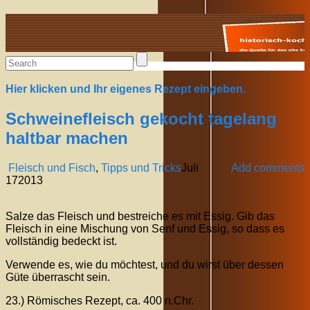
Alte Rezepte online
Hier klicken und Ihr eigenes Rezept eingeben.
Schweinefleisch gekocht tagelang
haltbar machen
Fleisch und Fisch
,
Tipps und Tricks
Juli
Add comments
17
2013
Salze das Fleisch und bestreiche es mit Essig. Gib das
Fleisch in eine Mischung von Senf und Essig, so dass es
vollständig bedeckt ist.
Verwende es, wie du möchtest, und du wirst über dessen
Güte überrascht sein.
23.) Römisches Rezept, ca. 400 n.Chr.