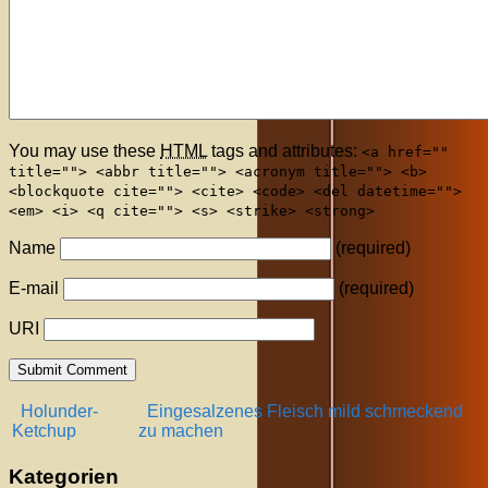
You may use these
HTML
tags and attributes:
<a href=""
title=""> <abbr title=""> <acronym title=""> <b>
<blockquote cite=""> <cite> <code> <del datetime="">
<em> <i> <q cite=""> <s> <strike> <strong>
Name
(required)
E-mail
(required)
URI
Holunder-
Eingesalzenes Fleisch mild schmeckend
Ketchup
zu machen
Kategorien