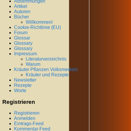
Abstimmungen
Artikel
Autoren
Bücher
Willkommen!
Cookie-Richtlinie (EU)
Forum
Glossar
Glossary
Glossary
Impressum
Literaturverzeichnis
Warum
Kräuter Pflanzen Volksmedizin
Kräuter und Rezepte
Newsletter
Rezepte
Worte
Registrieren
Registrieren
Anmelden
Eintrags-Feed
Kommentar-Feed