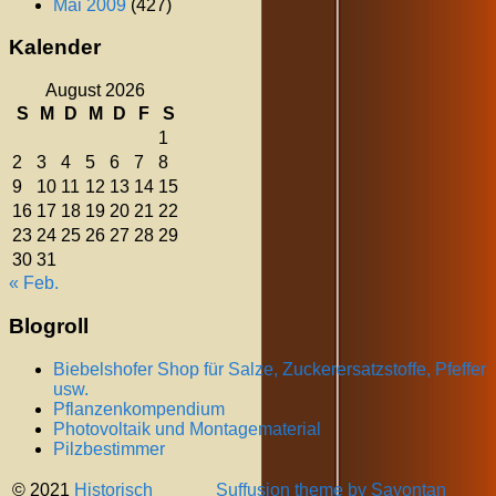
Mai 2009
(427)
Kalender
August 2026
S
M
D
M
D
F
S
1
2
3
4
5
6
7
8
9
10
11
12
13
14
15
16
17
18
19
20
21
22
23
24
25
26
27
28
29
30
31
« Feb.
Blogroll
Biebelshofer Shop für Salze, Zuckerersatzstoffe, Pfeffer
usw.
Pflanzenkompendium
Photovoltaik und Montagematerial
Pilzbestimmer
© 2021
Historisch
Suffusion theme by Sayontan