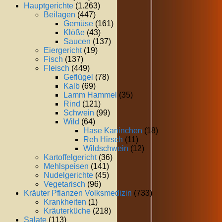
Hauptgerichte
(1.263)
Beilagen
(447)
Gemüse
(161)
Klöße
(43)
Saucen
(137)
Eiergericht
(19)
Fisch
(137)
Fleisch
(449)
Geflügel
(78)
Kalb
(69)
Lamm Hammel
(35)
Rind
(121)
Schwein
(99)
Wild
(64)
Hase Kaninchen
(18)
Reh Hirsch
(11)
Wildschwein
(12)
Kartoffelgericht
(36)
Mehlspeisen
(141)
Nudelgerichte
(45)
Vegetarisch
(96)
Kräuter Pflanzen Volksmedizin
(733)
Krankheiten
(1)
Kräuterküche
(218)
Salate
(113)