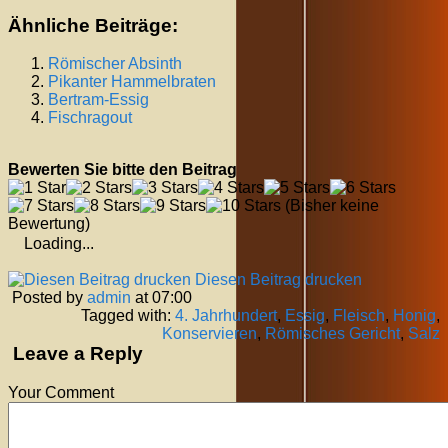
Ähnliche Beiträge:
Römischer Absinth
Pikanter Hammelbraten
Bertram-Essig
Fischragout
Bewerten Sie bitte den Beitrag
(Bisher keine
Bewertung)
Loading...
Diesen Beitrag drucken
Posted by
admin
at 07:00
Tagged with:
4. Jahrhundert
,
Essig
,
Fleisch
,
Honig
,
Konservieren
,
Römisches Gericht
,
Salz
Leave a Reply
Your Comment