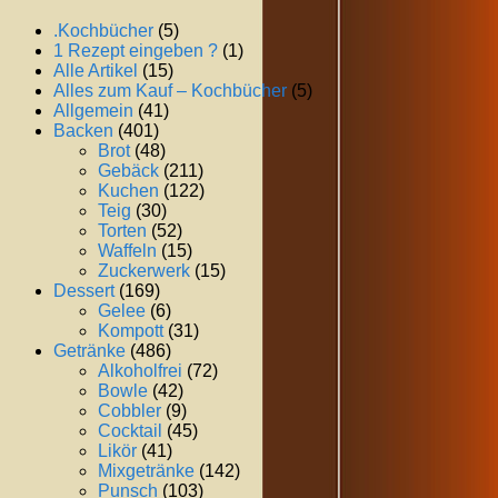
.Kochbücher
(5)
1 Rezept eingeben ?
(1)
Alle Artikel
(15)
Alles zum Kauf – Kochbücher
(5)
Allgemein
(41)
Backen
(401)
Brot
(48)
Gebäck
(211)
Kuchen
(122)
Teig
(30)
Torten
(52)
Waffeln
(15)
Zuckerwerk
(15)
Dessert
(169)
Gelee
(6)
Kompott
(31)
Getränke
(486)
Alkoholfrei
(72)
Bowle
(42)
Cobbler
(9)
Cocktail
(45)
Likör
(41)
Mixgetränke
(142)
Punsch
(103)