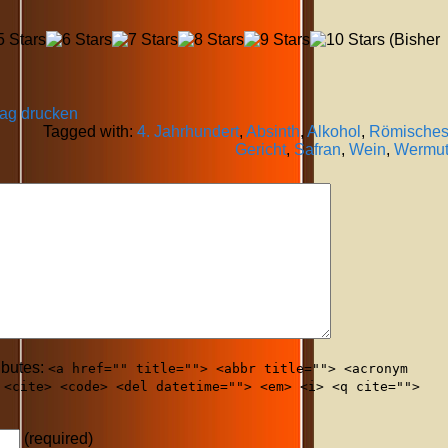
(Bisher
rag drucken
Tagged with:
4. Jahrhundert
,
Absinth
,
Alkohol
,
Römische
Gericht
,
Safran
,
Wein
,
Wermu
ibutes:
<a href="" title=""> <abbr title=""> <acronym
 <cite> <code> <del datetime=""> <em> <i> <q cite="">
(required)