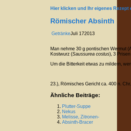
Hier klicken und Ihr eigenes Rezept
Römischer Absinth
Getränke
Juli
17
2013
Man nehme 30 g pontischen Wermut (Art
Kostwurz (
Saussurea costus
), 3 Prise
Um die Bitterkeit etwas zu mildern, w
23.), Römisches Gericht ca. 400 n. Chr.
Ähnliche Beiträge:
Plutter-Suppe
Nekus
Melisse, Zitronen-
Absinth-Bracer