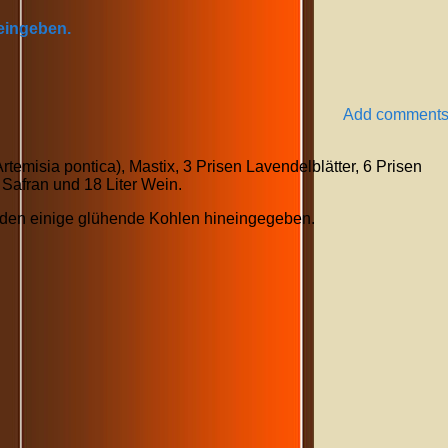
 eingeben.
Add comment
emisia pontica), Mastix, 3 Prisen Lavendelblätter, 6 Prisen
n Safran und 18 Liter Wein.
erden einige glühende Kohlen hineingegeben.