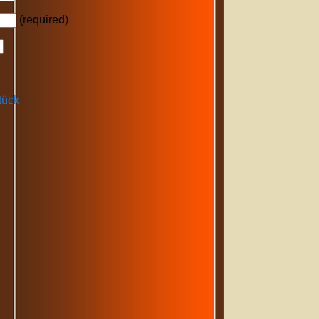
(required)
tück