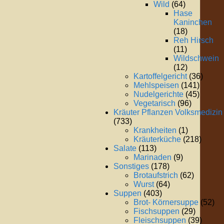
Wild
(64)
Hase
Kaninchen
(18)
Reh Hirsch
(11)
Wildschwein
(12)
Kartoffelgericht
(36)
Mehlspeisen
(141)
Nudelgerichte
(45)
Vegetarisch
(96)
Kräuter Pflanzen Volksmedizin
(733)
Krankheiten
(1)
Kräuterküche
(218)
Salate
(113)
Marinaden
(9)
Sonstiges
(178)
Brotaufstrich
(62)
Wurst
(64)
Suppen
(403)
Brot- Körnersuppe
(52)
Fischsuppen
(29)
Fleischsuppen
(39)