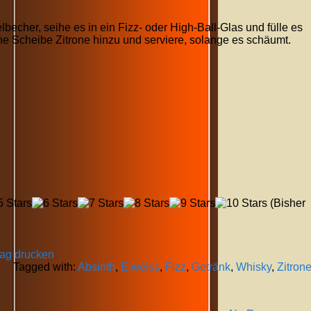
elbecher, seihe es in ein Fizz- oder High-Ball-Glas und fülle es
eine Scheibe Zitrone hinzu und serviere, solange es schäumt.
(Bisher
rag drucken
Tagged with:
Absinth
,
Eiweiss
,
Fizz
,
Getränk
,
Whisky
,
Zitron