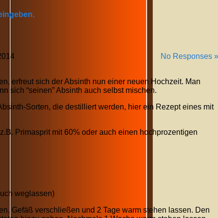
 eingeben.
2014
No Responses 
n, erfreut sich der Absinth nun einer neuen Hochzeit. Man
nn sich “seinen” Absinth auch selbst mischen.
sinth-Sorten, die destilliert werden, hier ein Rezept eines mit
 z.B. Primasprit mit 60% oder auch einen hochprozentigen
auch weglassen)
en, Gefäß verschließen und 2 Tage warm stehen lassen. Den