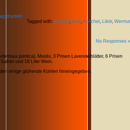
rag drucken
Tagged with:
Absinth
,
Anis
,
Fenchel
,
Likör
,
Wermu
No Responses 
emisia pontica), Mastix, 3 Prisen Lavendelblätter, 6 Prisen
n Safran und 18 Liter Wein.
erden einige glühende Kohlen hineingegeben.