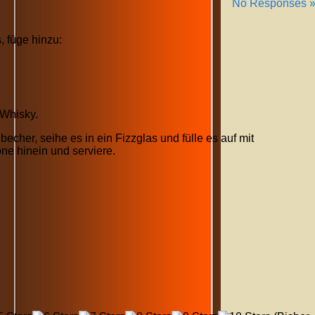
No Responses 
, füge hinzu:
-Whisky.
becher, seihe es in ein Fizzglas und fülle es auf mit
ne hinein und serviere.