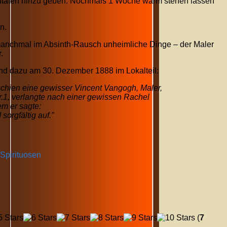
Zutaten hinzu geben. Nochmals 1 Woche warm stehen lassen
n.
manchmal im Absinth-Rausch unheimliche Dinge – der Maler
.
and dazu am 30. Dezember 1888 im Lokalteil:
chien eine gewisser Vincent Vangogh, Maler,
r.1, verlangte nach einer gewissen Rachel
em er sagte:
orgfältig auf.”
 Spirituosen
(
7