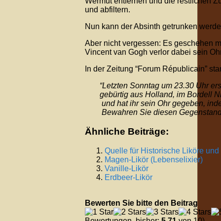
Wermut entfernen und die restlichen 
und abfiltern.
Nun kann der Absinth getrunken werde
Aber nicht vergessen: Es geschehen 
Vincent van Gogh verlor dabei sein Ohr
In der Zeitung “Forum Républicain” st
“Letzten Sonntag um 23.30 Uhr ers
gebürtig aus Holland, im Bordell N
und hat ihr sein Ohr gegeben, ind
Bewahren Sie diesen Gegenstand s
Ähnliche Beiträge:
Quelle für Historische Liköre und
Magen-Likör (Lebenselixier)
Vanille-Likör
Erdbeer-Likör
Bewerten Sie bitte den Beitrag
Bewertungen, bisher:
5,71
von 10)