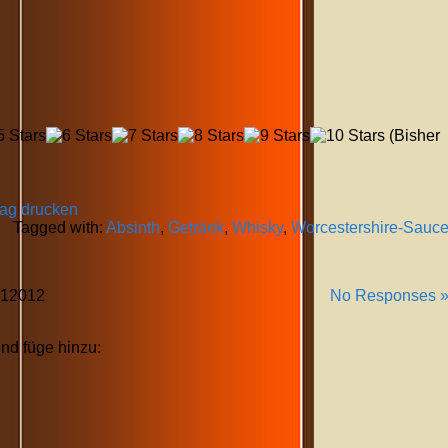
(Bisher
rag drucken
Tagged with:
Absinth
,
Getränk
,
Whisky
,
Worcestershire-Sauc
1
2012
No Responses 
und füge hinzu: