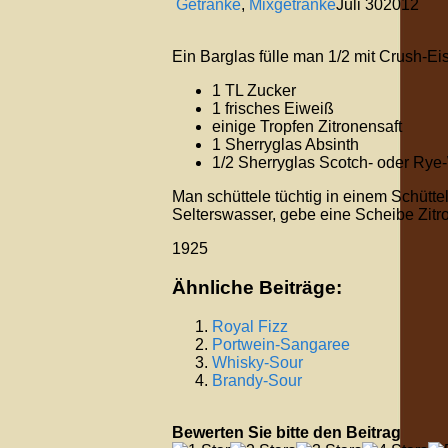
Getränke
,
Mixgetränke
Juli
30
2012
Ein Barglas fülle man 1/2 mit Crush-Eis
1 TL Zucker
1 frisches Eiweiß
einige Tropfen Zitronensaft
1 Sherryglas Absinth
1/2 Sherryglas Scotch- oder Rye
Man schüttele tüchtig in einem Schüttel
Selterswasser, gebe eine Scheibe Zitro
1925
Ähnliche Beiträge:
Royal Fizz
Portwein-Sangaree
Whisky-Sour
Brandy-Sour
Bewerten Sie bitte den Beitrag