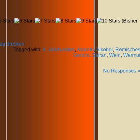
(Bisher
rag drucken
Tagged with:
4. Jahrhundert
,
Absinth
,
Alkohol
,
Römische
Gericht
,
Safran
,
Wein
,
Wermu
No Responses 