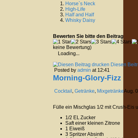
Horse`s Neck
High-Life
Half and Half
Whisky Daisy
Bewerten Sie bitte den Beitrag
keine Bewertung)
Loading...
Diesen Beit
Posted by
admin
at 12:41
Morning-Glory-Fizz
Cocktail
,
Getränke
,
Mixgetränke
Aug.
0
Fülle ein Mischglas 1/2 mit Crush-Eis 
1/2 EL Zucker
Saft einer kleinen Zitrone
1 Eiweiß
3 Spritzer Absinth