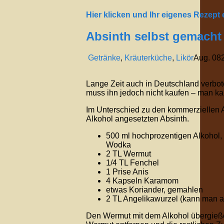
Hier klicken und Ihr eigenes Rezept
Absinth selbst gemacht
Getränke
,
Kräuterküche
,
Likör
Aug.
08
Lange Zeit auch in Deutschland verbote
muss ihn jedoch nicht kaufen – man ka
Im Unterschied zu den kommerziellen Ab
Alkohol angesetzten Absinth.
500 ml hochprozentigen Alkohol,
Wodka
2 TL Wermut
1/4 TL Fenchel
1 Prise Anis
4 Kapseln Karamom
etwas Koriander, gemahlen
2 TL Angelikawurzel (kann man 
Den Wermut mit dem Alkohol übergieß