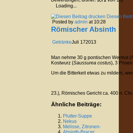
Loading...
Diesen Beit
Posted by
admin
at 10:28
Römischer Absinth
Getränke
Juli
17
2013
Man nehme 30 g pontischen Wermut (Art
Kostwurz (
Saussurea costus
), 3 Prise
Um die Bitterkeit etwas zu mildern, w
23.), Römisches Gericht ca. 400 n. Chr.
Ähnliche Beiträge:
Plutter-Suppe
Nekus
Melisse, Zitronen-
Absinth-Bracer