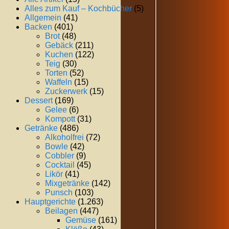
Alles zum Kauf – Kochbücher
(5)
Allgemein
(41)
Backen
(401)
Brot
(48)
Gebäck
(211)
Kuchen
(122)
Teig
(30)
Torten
(52)
Waffeln
(15)
Zuckerwerk
(15)
Dessert
(169)
Gelee
(6)
Kompott
(31)
Getränke
(486)
Alkoholfrei
(72)
Bowle
(42)
Cobbler
(9)
Cocktail
(45)
Likör
(41)
Mixgetränke
(142)
Punsch
(103)
Hauptgerichte
(1.263)
Beilagen
(447)
Gemüse
(161)