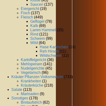
Klöße
(43)
Saucen
(137)
Eiergericht
(19)
Fisch
(137)
Fleisch
(449)
Geflügel
(78)
Kalb
(69)
Lamm Hammel
(35)
Rind
(121)
Schwein
(99)
Wild
(64)
Hase Kaninchen
(18)
Reh Hirsch
(11)
Wildschwein
(12)
Kartoffelgericht
(36)
Mehlspeisen
(141)
Nudelgerichte
(45)
Vegetarisch
(96)
Kräuter Pflanzen Volksmedizin
(733)
Krankheiten
(1)
Kräuterküche
(218)
Salate
(113)
Marinaden
(9)
Sonstiges
(178)
Brotaufstrich
(62)