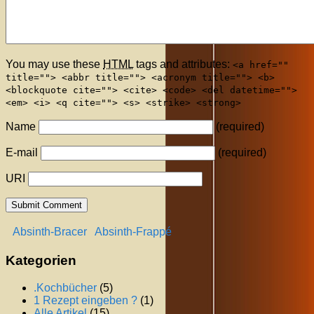
You may use these
HTML
tags and attributes:
<a href=""
title=""> <abbr title=""> <acronym title=""> <b>
<blockquote cite=""> <cite> <code> <del datetime="">
<em> <i> <q cite=""> <s> <strike> <strong>
Name
(required)
E-mail
(required)
URI
Absinth-Bracer
Absinth-Frappé
Kategorien
.Kochbücher
(5)
1 Rezept eingeben ?
(1)
Alle Artikel
(15)