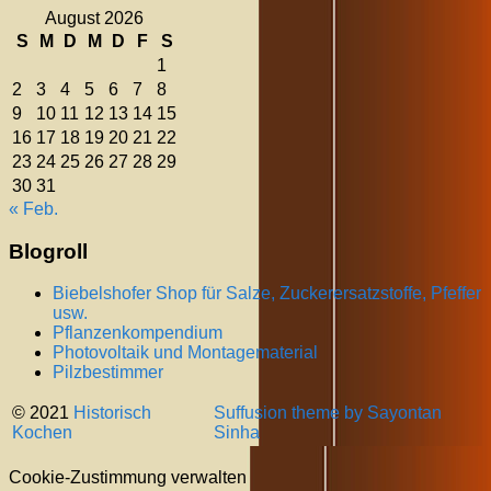
August 2026
S
M
D
M
D
F
S
1
2
3
4
5
6
7
8
9
10
11
12
13
14
15
16
17
18
19
20
21
22
23
24
25
26
27
28
29
30
31
« Feb.
Blogroll
Biebelshofer Shop für Salze, Zuckerersatzstoffe, Pfeffer
usw.
Pflanzenkompendium
Photovoltaik und Montagematerial
Pilzbestimmer
© 2021
Historisch
Suffusion theme by Sayontan
Kochen
Sinha
Cookie-Zustimmung verwalten