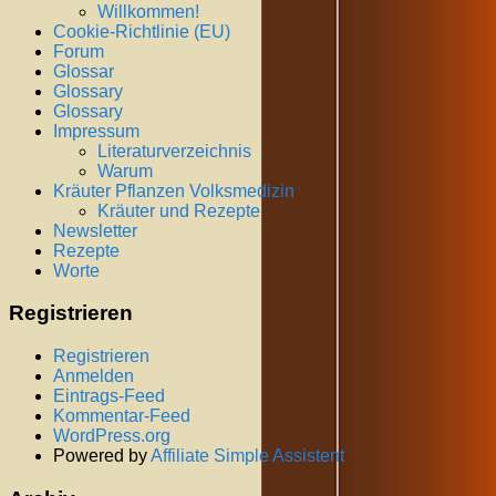
Willkommen!
Cookie-Richtlinie (EU)
Forum
Glossar
Glossary
Glossary
Impressum
Literaturverzeichnis
Warum
Kräuter Pflanzen Volksmedizin
Kräuter und Rezepte
Newsletter
Rezepte
Worte
Registrieren
Registrieren
Anmelden
Eintrags-Feed
Kommentar-Feed
WordPress.org
Powered by
Affiliate Simple Assistent