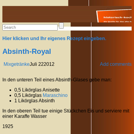
Alte Rezepte online
Hier klicken und Ihr eigenes Rezept eingeben.
Absinth-Royal
Mixgetränke
Juli
22
2012
Add comments
In den unteren Teil eines Absinth-Glases gebe man:
0,5 Likörglas Anisette
0,5 Likörglas
Maraschino
1 Likörglas Absinth
In den oberen Teil tue einige Stückchen Eis und serviere mit
einer Karaffe Wasser
1925