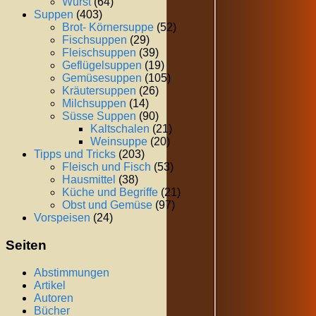
Wurst
(64)
Suppen
(403)
Brot- Körnersuppe
(52)
Fischsuppen
(29)
Fleischsuppen
(39)
Geflügelsuppen
(19)
Gemüsesuppen
(105)
Kräutersuppen
(26)
Milchsuppen
(14)
Süsse Suppen
(90)
Kaltschalen
(21)
Weinsuppe
(20)
Tipps und Tricks
(203)
Fleisch und Fisch
(53)
Hausmittel
(38)
Küche und Begriffe
(21)
Obst und Gemüse
(97)
Vorspeisen
(24)
Seiten
Abstimmungen
Artikel
Autoren
Bücher