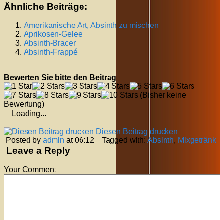
Ähnliche Beiträge:
Amerikanische Art, Absinth zu mischen
Aprikosen-Gelee
Absinth-Bracer
Absinth-Frappé
Bewerten Sie bitte den Beitrag
(Bisher keine
Bewertung)
Loading...
Diesen Beitrag drucken
Posted by
admin
at 06:12
Tagged with:
Absinth
,
Mixgetränk
Leave a Reply
Your Comment