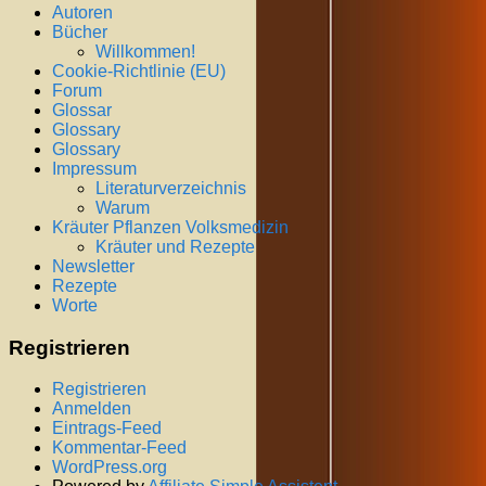
Autoren
Bücher
Willkommen!
Cookie-Richtlinie (EU)
Forum
Glossar
Glossary
Glossary
Impressum
Literaturverzeichnis
Warum
Kräuter Pflanzen Volksmedizin
Kräuter und Rezepte
Newsletter
Rezepte
Worte
Registrieren
Registrieren
Anmelden
Eintrags-Feed
Kommentar-Feed
WordPress.org