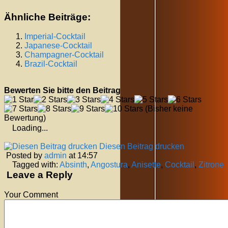
Ähnliche Beiträge:
Imperial-Cocktail
Japanese-Cocktail
Champagner-Cocktail
Brazil-Cocktail
Bewerten Sie bitte den Beitrag
(Bisher keine
Bewertung)
Loading...
Diesen Beitrag drucken
Posted by
admin
at 14:57
Tagged with:
Absinth
,
Angostura
,
Anisette
,
Cocktail
,
Zitrone
Leave a Reply
Your Comment