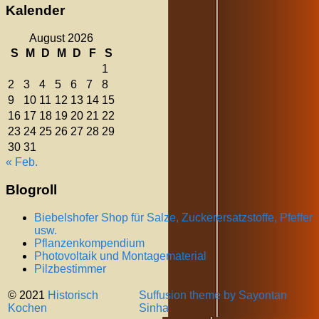
Kalender
August 2026
S
M
D
M
D
F
S
1
2
3
4
5
6
7
8
9
10
11
12
13
14
15
16
17
18
19
20
21
22
23
24
25
26
27
28
29
30
31
« Feb.
Blogroll
Biebelshofer Shop für Salze, Zuckerersatzstoffe, Pfeffer
usw.
Pflanzenkompendium
Photovoltaik und Montagematerial
Pilzbestimmer
© 2021
Historisch
Suffusion theme by Sayontan
Kochen
Sinha