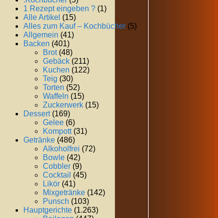
1 Rezept eingeben ?
(1)
Alle Artikel
(15)
Alles zum Kauf – Kochbücher
(5)
Allgemein
(41)
Backen
(401)
Brot
(48)
Gebäck
(211)
Kuchen
(122)
Teig
(30)
Torten
(52)
Waffeln
(15)
Zuckerwerk
(15)
Dessert
(169)
Gelee
(6)
Kompott
(31)
Getränke
(486)
Alkoholfrei
(72)
Bowle
(42)
Cobbler
(9)
Cocktail
(45)
Likör
(41)
Mixgetränke
(142)
Punsch
(103)
Hauptgerichte
(1.263)