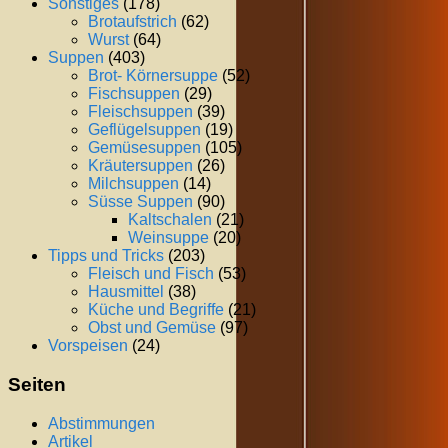
Sonstiges
(178)
Brotaufstrich
(62)
Wurst
(64)
Suppen
(403)
Brot- Körnersuppe
(52)
Fischsuppen
(29)
Fleischsuppen
(39)
Geflügelsuppen
(19)
Gemüsesuppen
(105)
Kräutersuppen
(26)
Milchsuppen
(14)
Süsse Suppen
(90)
Kaltschalen
(21)
Weinsuppe
(20)
Tipps und Tricks
(203)
Fleisch und Fisch
(53)
Hausmittel
(38)
Küche und Begriffe
(21)
Obst und Gemüse
(97)
Vorspeisen
(24)
Seiten
Abstimmungen
Artikel