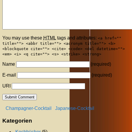
You may use these
HTML
tags and attributes:
<a href=""
title=""> <abbr title=""> <acronym title=""> <b>
<blockquote cite=""> <cite> <code> <del datetime="">
<em> <i> <q cite=""> <s> <strike> <strong>
Name
(required)
E-mail
(required)
URI
Champagner-Cocktail
Japanese-Cocktail
Kategorien
.Kochbücher
(5)