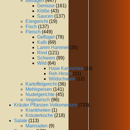
Beilagen
(447)
Gemüse
(161)
Klöße
(43)
Saucen
(137)
Eiergericht
(19)
Fisch
(137)
Fleisch
(449)
Geflügel
(78)
Kalb
(69)
Lamm Hammel
(35)
Rind
(121)
Schwein
(99)
Wild
(64)
Hase Kaninchen
(18)
Reh Hirsch
(11)
Wildschwein
(12)
Kartoffelgericht
(36)
Mehlspeisen
(141)
Nudelgerichte
(45)
Vegetarisch
(96)
Kräuter Pflanzen Volksmedizin
(733)
Krankheiten
(1)
Kräuterküche
(218)
Salate
(113)
Marinaden
(9)