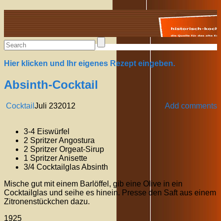
Alte Rezepte online
Hier klicken und Ihr eigenes Rezept eingeben.
Absinth-Cocktail
Cocktail
Juli
23
2012
Add comments
3-4 Eiswürfel
2 Spritzer Angostura
2 Spritzer Orgeat-Sirup
1 Spritzer Anisette
3/4 Cocktailglas Absinth
Mische gut mit einem Barlöffel, gib eine Olive in ein
Cocktailglas und seihe es hinein. Presse den Saft aus einem
Zitronenstückchen dazu.
1925