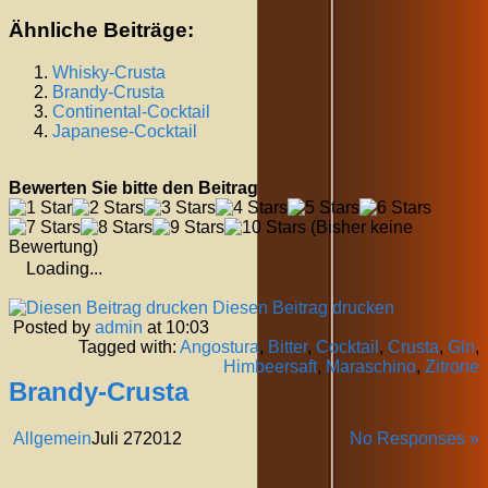
Ähnliche Beiträge:
Whisky-Crusta
Brandy-Crusta
Continental-Cocktail
Japanese-Cocktail
Bewerten Sie bitte den Beitrag
(Bisher keine
Bewertung)
Loading...
Diesen Beitrag drucken
Posted by
admin
at 10:03
Tagged with:
Angostura
,
Bitter
,
Cocktail
,
Crusta
,
Gin
,
Himbeersaft
,
Maraschino
,
Zitrone
Brandy-Crusta
Allgemein
Juli
27
2012
No Responses »