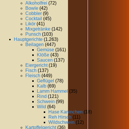
Alkoholfrei
(72)
Bowle
(42)
Cobbler
(9)
Cocktail
(45)
Likör
(41)
Mixgetränke
(142)
Punsch
(103)
Hauptgerichte
(1.263)
Beilagen
(447)
Gemüse
(161)
Klöße
(43)
Saucen
(137)
Eiergericht
(19)
Fisch
(137)
Fleisch
(449)
Geflügel
(78)
Kalb
(69)
Lamm Hammel
(35)
Rind
(121)
Schwein
(99)
Wild
(64)
Hase Kaninchen
(18)
Reh Hirsch
(11)
Wildschwein
(12)
Kartoffelgericht
(36)