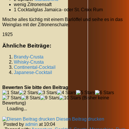
wenig Zitronensaft
1 Cocktailglas Jamaica- oder St. Croix Rum
Mische alles tüchtig mit einem Barlöffel und seihe es in das
Weinglas mit der Zitronenschale.
1925
Ähnliche Beiträge:
Brandy-Crusta
Whisky-Crusta
Continental-Cocktail
Japanese-Cocktail
Bewerten Sie bitte den Beitrag
(Bisher keine
Bewertung)
Loading...
Diesen Beitrag drucken
Posted by
admin
at 10:04