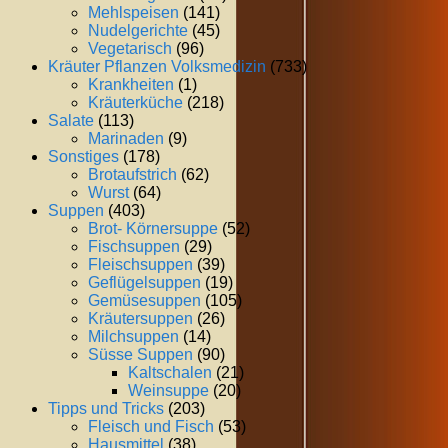
Mehlspeisen
(141)
Nudelgerichte
(45)
Vegetarisch
(96)
Kräuter Pflanzen Volksmedizin
(733)
Krankheiten
(1)
Kräuterküche
(218)
Salate
(113)
Marinaden
(9)
Sonstiges
(178)
Brotaufstrich
(62)
Wurst
(64)
Suppen
(403)
Brot- Körnersuppe
(52)
Fischsuppen
(29)
Fleischsuppen
(39)
Geflügelsuppen
(19)
Gemüsesuppen
(105)
Kräutersuppen
(26)
Milchsuppen
(14)
Süsse Suppen
(90)
Kaltschalen
(21)
Weinsuppe
(20)
Tipps und Tricks
(203)
Fleisch und Fisch
(53)
Hausmittel
(38)