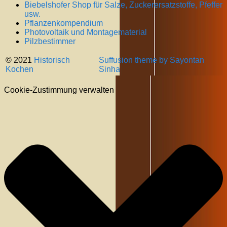
Biebelshofer Shop für Salze, Zuckerersatzstoffe, Pfeffer
usw.
Pflanzenkompendium
Photovoltaik und Montagematerial
Pilzbestimmer
© 2021
Historisch
Suffusion theme by Sayontan
Kochen
Sinha
Cookie-Zustimmung verwalten