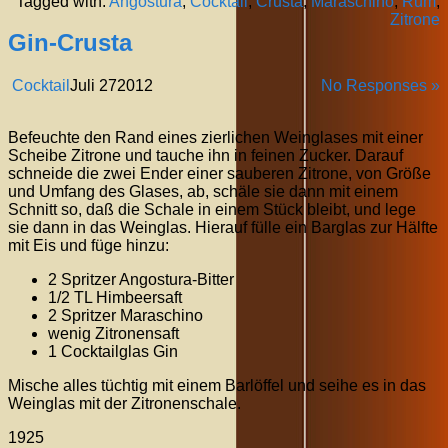
Tagged with:
Angostura
,
Cocktail
,
Crusta
,
Maraschino
,
Rum
,
Zitrone
Gin-Crusta
Cocktail
Juli
27
2012
No Responses »
Befeuchte den Rand eines zierlichen Weinglases mit einer
Scheibe Zitrone und tauche ihn in feinen Zucker. Darauf
schneide die zwei Ender einer sauberen Zitrone, von Größe
und Umfang des Glases, ab, schäle sie dann mit einem
Schnitt so, daß die Schale in einem Stück bleibt, und lege
sie dann in das Weinglas. Hierauf fülle ein Barglas zur Hälfte
mit Eis und füge hinzu:
2 Spritzer Angostura-Bitter
1/2 TL Himbeersaft
2 Spritzer Maraschino
wenig Zitronensaft
1 Cocktailglas Gin
Mische alles tüchtig mit einem Barlöffel und seihe es in das
Weinglas mit der Zitronenschale.
1925