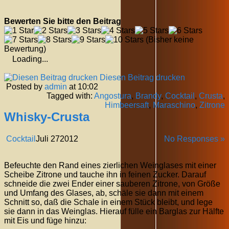
Bewerten Sie bitte den Beitrag
(Bisher keine
Bewertung)
Loading...
Diesen Beitrag drucken
Posted by
admin
at 10:02
Tagged with:
Angostura
,
Brandy
,
Cocktail
,
Crusta
,
Himbeersaft
,
Maraschino
,
Zitrone
Whisky-Crusta
Cocktail
Juli
27
2012
No Responses »
Befeuchte den Rand eines zierlichen Weinglases mit einer
Scheibe Zitrone und tauche ihn in feinen Zucker. Darauf
schneide die zwei Ender einer sauberen Zitrone, von Größe
und Umfang des Glases, ab, schäle sie dann mit einem
Schnitt so, daß die Schale in einem Stück bleibt, und lege
sie dann in das Weinglas. Hierauf fülle ein Barglas zur Hälfte
mit Eis und füge hinzu: