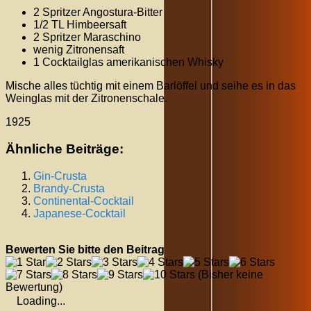
2 Spritzer Angostura-Bitter
1/2 TL Himbeersaft
2 Spritzer Maraschino
wenig Zitronensaft
1 Cocktailglas amerikanischen Whisky
Mische alles tüchtig mit einem Barlöffel und seihe es in das
Weinglas mit der Zitronenschale.
1925
Ähnliche Beiträge:
Gin-Crusta
Brandy-Crusta
Continental-Cocktail
Japanese-Cocktail
Bewerten Sie bitte den Beitrag
(Bisher keine
Bewertung)
Loading...