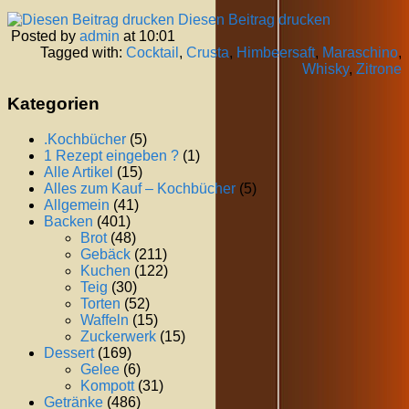
Diesen Beitrag drucken
Posted by
admin
at 10:01
Tagged with:
Cocktail
,
Crusta
,
Himbeersaft
,
Maraschino
,
Whisky
,
Zitrone
Kategorien
.Kochbücher
(5)
1 Rezept eingeben ?
(1)
Alle Artikel
(15)
Alles zum Kauf – Kochbücher
(5)
Allgemein
(41)
Backen
(401)
Brot
(48)
Gebäck
(211)
Kuchen
(122)
Teig
(30)
Torten
(52)
Waffeln
(15)
Zuckerwerk
(15)
Dessert
(169)
Gelee
(6)
Kompott
(31)
Getränke
(486)