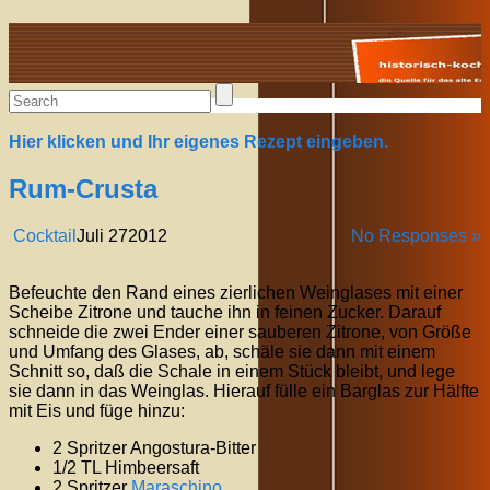
Alte Rezepte online
Hier klicken und Ihr eigenes Rezept eingeben.
Rum-Crusta
Cocktail
Juli
27
2012
No Responses »
Befeuchte den Rand eines zierlichen Weinglases mit einer
Scheibe Zitrone und tauche ihn in feinen Zucker. Darauf
schneide die zwei Ender einer sauberen Zitrone, von Größe
und Umfang des Glases, ab, schäle sie dann mit einem
Schnitt so, daß die Schale in einem Stück bleibt, und lege
sie dann in das Weinglas. Hierauf fülle ein Barglas zur Hälfte
mit Eis und füge hinzu:
2 Spritzer Angostura-Bitter
1/2 TL Himbeersaft
2 Spritzer
Maraschino