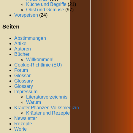
Küche und Begriffe
(21)
Obst und Gemüse
(97)
Vorspeisen
(24)
Seiten
Abstimmungen
Artikel
Autoren
Bücher
Willkommen!
Cookie-Richtlinie (EU)
Forum
Glossar
Glossary
Glossary
Impressum
Literaturverzeichnis
Warum
Kräuter Pflanzen Volksmedizin
Kräuter und Rezepte
Newsletter
Rezepte
Worte