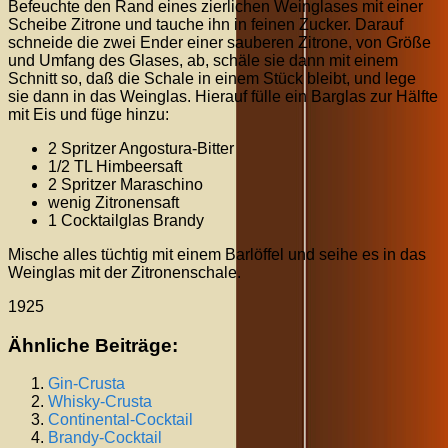
Befeuchte den Rand eines zierlichen Weinglases mit einer
Scheibe Zitrone und tauche ihn in feinen Zucker. Darauf
schneide die zwei Ender einer sauberen Zitrone, von Größe
und Umfang des Glases, ab, schäle sie dann mit einem
Schnitt so, daß die Schale in einem Stück bleibt, und lege
sie dann in das Weinglas. Hierauf fülle ein Barglas zur Hälfte
mit Eis und füge hinzu:
2 Spritzer Angostura-Bitter
1/2 TL Himbeersaft
2 Spritzer Maraschino
wenig Zitronensaft
1 Cocktailglas Brandy
Mische alles tüchtig mit einem Barlöffel und seihe es in das
Weinglas mit der Zitronenschale.
1925
Ähnliche Beiträge:
Gin-Crusta
Whisky-Crusta
Continental-Cocktail
Brandy-Cocktail