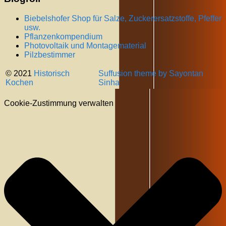
Biebelshofer Shop für Salze, Zuckerersatzstoffe, Pfeffer
usw.
Pflanzenkompendium
Photovoltaik und Montagematerial
Pilzbestimmer
© 2021
Historisch
Suffusion theme by Sayontan
Kochen
Sinha
Cookie-Zustimmung verwalten