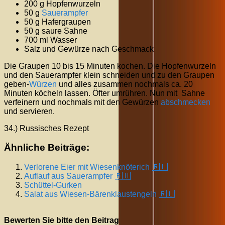
200 g Hopfenwurzeln
50 g
Sauerampfer
50 g Hafergraupen
50 g saure Sahne
700 ml Wasser
Salz und Gewürze nach Geschmack
Die Graupen 10 bis 15 Minuten kochen. Die Hopfenwurzeln
und den Sauerampfer klein schneiden und zu den Graupen
geben-
Würzen
und alles zusammen nochmals ca. 20
Minuten köcheln lassen. Öfter umrühren. Nun mit Sahne
verfeinern und nochmals mit den Gewürzen
abschmecken
und servieren.
34.) Russisches Rezept
Ähnliche Beiträge:
Verlorene Eier mit Wiesenknöterich 🇷🇺
Auflauf aus Sauerampfer 🇷🇺
Schüttel-Gurken
Salat aus Wiesen-Bärenklaustengeln 🇷🇺
Bewerten Sie bitte den Beitrag