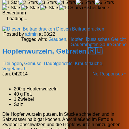
(Bisher keine
Bewertung)
Loading...
Diesen Beitrag drucken
Posted by
admin
at 08:22
Tagged with:
Graupen
,
Hopfen
,
Russisches Gericht
,
Sauerampfer
,
Saure Sahne
Hopfenwurzeln, Gebraten 🇷🇺
Beilagen
,
Gemüse
,
Hauptgerichte
,
Kräuterküche
,
Vegetarisch
Jan.
04
2014
No Responses »
200 g Hopfenwurzeln
40 g Fett
1 Zwiebel
Salz
Die Hopfenwurzeln putzen, in Stücke schneiden und in
Salzwasser halb gar kochen. Anschließend im Fett die
Zwiebel anschwitzen und die Hopfenwurzeln hinzu geben