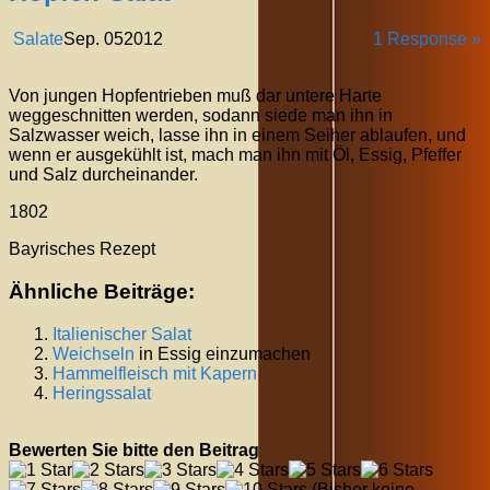
Salate
Sep.
05
2012
1 Response »
Von jungen Hopfentrieben muß dar untere Harte
weggeschnitten werden, sodann siede man ihn in
Salzwasser weich, lasse ihn in einem Seiher ablaufen, und
wenn er ausgekühlt ist, mach man ihn mit Öl, Essig, Pfeffer
und Salz durcheinander.
1802
Bayrisches Rezept
Ähnliche Beiträge:
Italienischer Salat
Weichseln
in Essig einzumachen
Hammelfleisch mit Kapern
Heringssalat
Bewerten Sie bitte den Beitrag
(Bisher keine