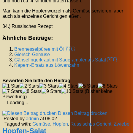
und noch ca. 4 Minuten braten lassen.
Man kann die Hopfenwurzeln als Gemüse servieren, aber
auch als einzelnes Gericht genießen.
34.) Russisches Rezept
Ähnliche Beiträge:
Brennesselpüree mit Öl 🇷🇺
Giersch-Gemüse
Gänsefingerkraut mit Sauerampfer als Salat 🇷🇺
Kapern-Ersatz aus Löwenzahn
Bewerten Sie bitte den Beitrag
(Bisher keine
Bewertung)
Loading...
Diesen Beitrag drucken
Posted by
admin
at 08:02
Tagged with:
Gemüse
,
Hopfen
,
Russisches Gericht
,
Zwiebel
Hopfen-Salat