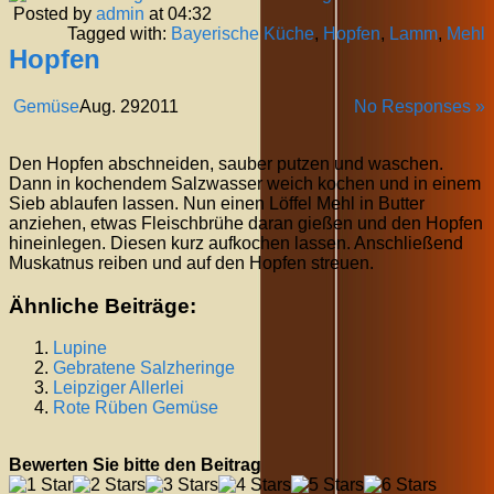
Posted by
admin
at 04:32
Tagged with:
Bayerische Küche
,
Hopfen
,
Lamm
,
Mehl
Hopfen
Gemüse
Aug.
29
2011
No Responses »
Den Hopfen abschneiden, sauber putzen und waschen.
Dann in kochendem Salzwasser weich kochen und in einem
Sieb ablaufen lassen. Nun einen Löffel Mehl in Butter
anziehen, etwas Fleischbrühe daran gießen und den Hopfen
hineinlegen. Diesen kurz aufkochen lassen. Anschließend
Muskatnus reiben und auf den Hopfen streuen.
Ähnliche Beiträge:
Lupine
Gebratene Salzheringe
Leipziger Allerlei
Rote Rüben Gemüse
Bewerten Sie bitte den Beitrag