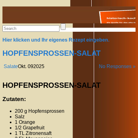
Alte Rezepte online
Hier klicken und Ihr eigenes Rezept eingeben.
HOPFENSPROSSEN-SALAT
Salate
Okt.
09
2025
No Responses »
HOPFENSPROSSEN-SALAT
Zutaten:
200 g Hopfensprossen
Salz
1 Orange
1/2 Grapefruit
1 TL Zitronensaft