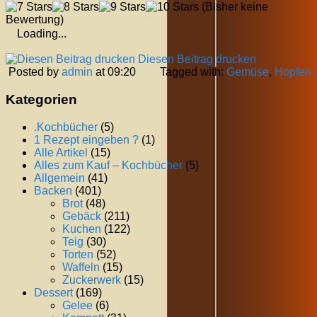
(Bisher keine
Bewertung)
Loading...
Diesen Beitrag drucken
Posted by
admin
at 09:20
Tagged with:
Gemüse
,
Hopfen
Kategorien
.Kochbücher
(5)
1 Rezept eingeben ?
(1)
Alle Artikel
(15)
Alles zum Kauf – Kochbücher
(5)
Allgemein
(41)
Backen
(401)
Brot
(48)
Gebäck
(211)
Kuchen
(122)
Teig
(30)
Torten
(52)
Waffeln
(15)
Zuckerwerk
(15)
Dessert
(169)
Gelee
(6)