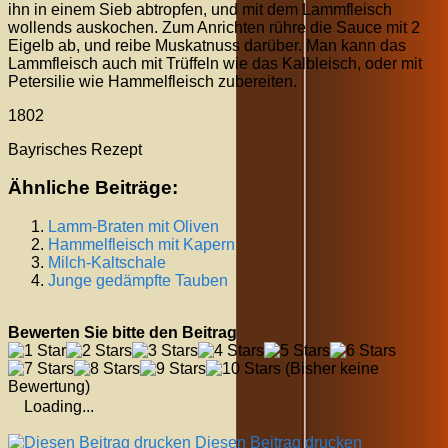
ihn in einem Sieb abtropfen, und mit dem Lammfleisch
wollends auskochen. Zum Anrichten rühre die Sauce mit 2
Eigelb ab, und reibe Muskatnuss darüber. Man kann das
Lammfleisch auch mit Trüffeln wie das Kalbleisch, oder mit
Petersilie wie Hammelfleisch zubereiten.
1802
Bayrisches Rezept
Ähnliche Beiträge:
Lamm-Braten mit Oliven
Hammelfleisch mit Kapern
Milch-Kaltschale
Junge gedämpfte Tauben
Bewerten Sie bitte den Beitrag
(Bisher keine
Bewertung)
Loading...
Diesen Beitrag drucken