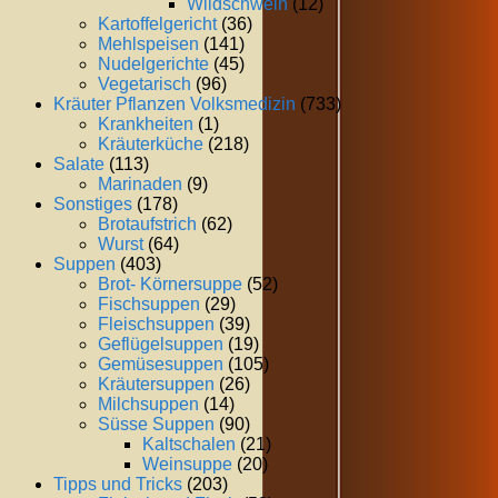
Wildschwein
(12)
Kartoffelgericht
(36)
Mehlspeisen
(141)
Nudelgerichte
(45)
Vegetarisch
(96)
Kräuter Pflanzen Volksmedizin
(733)
Krankheiten
(1)
Kräuterküche
(218)
Salate
(113)
Marinaden
(9)
Sonstiges
(178)
Brotaufstrich
(62)
Wurst
(64)
Suppen
(403)
Brot- Körnersuppe
(52)
Fischsuppen
(29)
Fleischsuppen
(39)
Geflügelsuppen
(19)
Gemüsesuppen
(105)
Kräutersuppen
(26)
Milchsuppen
(14)
Süsse Suppen
(90)
Kaltschalen
(21)
Weinsuppe
(20)
Tipps und Tricks
(203)