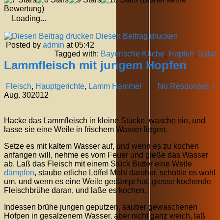
Bewertung)
Loading...
Diesen Beitrag drucken
Posted by
admin
at 05:42
Tagged with:
Bayerische Küche
,
Hopfen
,
Salat
Lammfleisch mit jungem Hopfen
Fleisch
,
Hauptgerichte
,
Lamm Hammel
No Responses »
Aug.
30
2012
Hacke das Lammfleisch in kleine Stücke, wasche sie, und
lasse sie eine Weile in frischem Wasser liegen.
Setze es mit kaltem Wasser auf, und wenn es zu kochen
anfangen will, nehme es vom Feuer und gieße das Wasser
ab. Laß das Fleisch mit einem Stück Butter eine Weile
dämpfen
, staube etliche Löffel Mehl darüber, schüttle es wohl
um, und wenn es eine Weile gedämpt hat, giesse kochende
Fleischbrühe daran, und laße es kochen.
Indessen brühe jungen geputzen, sauber gewaschenen
Hofpen in gesalzenem Wasser, aber nicht ganz weich, laß