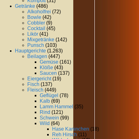
Kompott
(31)
Getränke
(486)
Alkoholfrei
(72)
Bowle
(42)
Cobbler
(9)
Cocktail
(45)
Likör
(41)
Mixgetränke
(142)
Punsch
(103)
Hauptgerichte
(1.263)
Beilagen
(447)
Gemüse
(161)
Klöße
(43)
Saucen
(137)
Eiergericht
(19)
Fisch
(137)
Fleisch
(449)
Geflügel
(78)
Kalb
(69)
Lamm Hammel
(35)
Rind
(121)
Schwein
(99)
Wild
(64)
Hase Kaninchen
(18)
Reh Hirsch
(11)