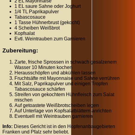
2 EL Mayonnaise
1 EL saure Sahne oder Joghurt
1/4 TL Paprikapulver
Tabascosauce
1 Tasse Hühnerbrust (gekocht)
4 Scheiben Weißbrot
Kopfsalat
Evtl. Weintrauben zum Garnieren
Zubereitung:
Zarte, frische Sprossen in schwach gesalzenem
Wasser 10 Minuten kochen
Herausschöpfen und abkühlen lassen
Fruchtsäfte mit Mayonnaise und Sahne verrühren
Mit Salz, Paprikapulver und einigen Tropfen
Tabascosauce schärfen
Streifen von gekochtem Hühnfleisch zum Salat
mischen
Auf getoastete Weißbrotscheiben legen
Auf Unterlage von Kopfsalatblättern anrichten
Eventuell mit Weintrauben garnieren
Info:
Dieses Gericht ist in den Hopfenanbaugebieten
Franken und Pfalz sehr beliebt.