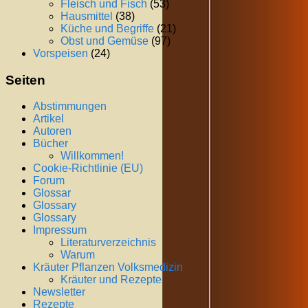
Fleisch und Fisch
(53)
Hausmittel
(38)
Küche und Begriffe
(21)
Obst und Gemüse
(97)
Vorspeisen
(24)
Seiten
Abstimmungen
Artikel
Autoren
Bücher
Willkommen!
Cookie-Richtlinie (EU)
Forum
Glossar
Glossary
Glossary
Impressum
Literaturverzeichnis
Warum
Kräuter Pflanzen Volksmedizin
Kräuter und Rezepte
Newsletter
Rezepte