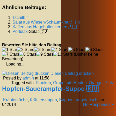
Ähnliche Beiträge:
Tschilbir
Salat aus Wiesen-Schaumkraut 🇷🇺
Kaffee aus Hagebuttenkernen 🇷🇺
Portulak
-Salat 🇷🇺
Bewerten Sie bitte den Beitrag
(Bisher keine
Bewertung)
Loading...
Diesen Beitrag drucken
Posted by
admin
at 11:58
Tagged with:
Franken
,
Grapefruit
,
Hopfen
,
Orange
,
Pfalz
Hopfen-Sauerampfer-Suppe 🇷🇺
Kräuterküche
,
Kräutersuppen
,
Suppen
,
Vegetarisch
Jan.
04
2014
No Responses »