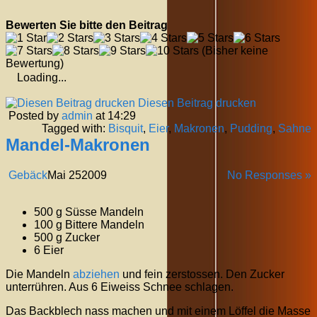
Bewerten Sie bitte den Beitrag
(Bisher keine
Bewertung)
Loading...
Diesen Beitrag drucken
Posted by
admin
at 14:29
Tagged with:
Bisquit
,
Eier
,
Makronen
,
Pudding
,
Sahne
Mandel-Makronen
Gebäck
Mai
25
2009
No Responses »
500 g Süsse Mandeln
100 g Bittere Mandeln
500 g Zucker
6 Eier
Die Mandeln
abziehen
und fein zerstossen. Den Zucker
unterrühren. Aus 6 Eiweiss Schnee schlagen.
Das Backblech nass machen und mit einem Löffel die Masse