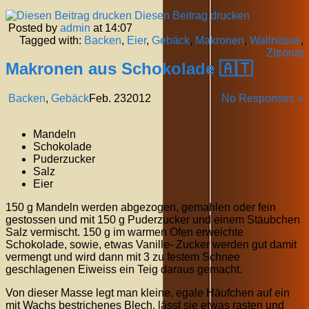
Diesen Beitrag drucken
Posted by
admin
at 14:07
Tagged with:
Backen
,
Eier
,
Gebäck
,
Makronen
,
Wallnüsse
,
Zitronat
Makronen aus Schokolade 🇦🇹
Backen
,
Gebäck
Feb.
23
2012
No Responses »
Mandeln
Schokolade
Puderzucker
Salz
Eier
150 g Mandeln werden abgezogen, gemahlen oder fein
gestossen und mit 150 g Puderzucker und einem Stäubchen
Salz vermischt. 150 g im warmen Ofen erweichte
Schokolade, sowie, etwas Vanille- Zucker werden gut damit
vermengt und wird dann mit 3 zu festem Schnee
geschlagenen Eiweiss ein Teig daraus gemacht.
Von dieser Masse legt man kleine, egale Häufchen auf ein
mit Wachs bestrichenes Blech, lässt sie etwas rasten und