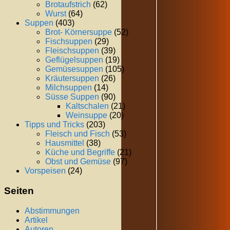
Brotaufstrich
(62)
Wurst
(64)
Suppen
(403)
Brot- Körnersuppe
(52)
Fischsuppen
(29)
Fleischsuppen
(39)
Geflügelsuppen
(19)
Gemüsesuppen
(105)
Kräutersuppen
(26)
Milchsuppen
(14)
Süsse Suppen
(90)
Kaltschalen
(21)
Weinsuppe
(20)
Tipps und Tricks
(203)
Fleisch und Fisch
(53)
Hausmittel
(38)
Küche und Begriffe
(21)
Obst und Gemüse
(97)
Vorspeisen
(24)
Seiten
Abstimmungen
Artikel
Autoren