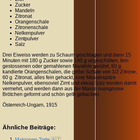
Zucker
Mandeln
Zitronat
Orangenschale
Zitronenschale
Nelkenpulver
Zimtpulver
Salz
Drei Eiweiss werden zu Schaum geschlagen und dann 15
Minuten mit 180 g Zucker sowie 180 g ungeschälten, fein
gestossenen oder gemahlenen Mandeln gerührt, 60 g
kandierte Orangenschalen, die gelbe Schale von 1/2 Zitrone,
60 g Zitronat, alles fein gehackt, eine Messerspitze
Nelkenpulver, ebensoviel Zimt und etwas Salz werden damit
vermehrt, und werden dann aus der Masse nussgrosse
Brötchen geformt und schön gelb gebacken.
Österreich-Ungarn, 1915
Ähnliche Beiträge:
Makronen-Torte 🇦🇹