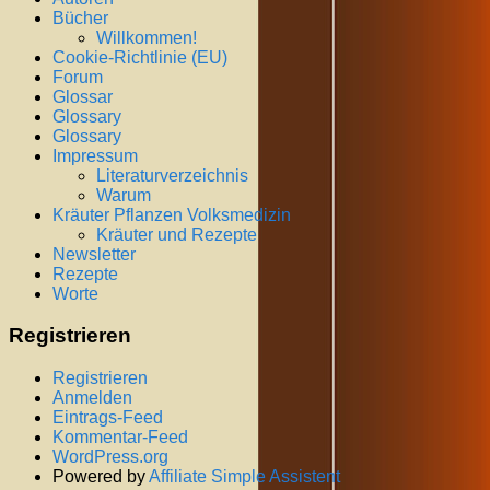
Bücher
Willkommen!
Cookie-Richtlinie (EU)
Forum
Glossar
Glossary
Glossary
Impressum
Literaturverzeichnis
Warum
Kräuter Pflanzen Volksmedizin
Kräuter und Rezepte
Newsletter
Rezepte
Worte
Registrieren
Registrieren
Anmelden
Eintrags-Feed
Kommentar-Feed
WordPress.org
Powered by
Affiliate Simple Assistent