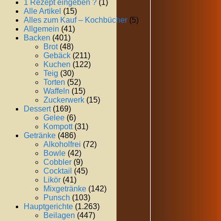
1 Rezept eingeben ?
(1)
Alle Artikel
(15)
Alles zum Kauf – Kochbücher
(5)
Allgemein
(41)
Backen
(401)
Brot
(48)
Gebäck
(211)
Kuchen
(122)
Teig
(30)
Torten
(52)
Waffeln
(15)
Zuckerwerk
(15)
Dessert
(169)
Gelee
(6)
Kompott
(31)
Getränke
(486)
Alkoholfrei
(72)
Bowle
(42)
Cobbler
(9)
Cocktail
(45)
Likör
(41)
Mixgetränke
(142)
Punsch
(103)
Hauptgerichte
(1.263)
Beilagen
(447)