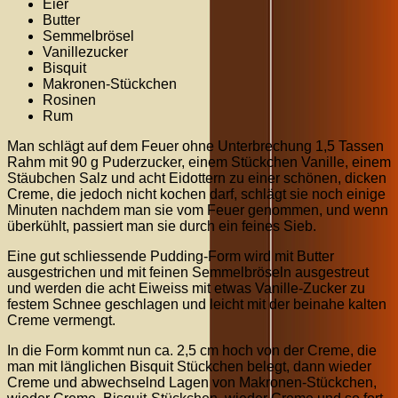
Eier
Butter
Semmelbrösel
Vanillezucker
Bisquit
Makronen-Stückchen
Rosinen
Rum
Man schlägt auf dem Feuer ohne Unterbrechung 1,5 Tassen
Rahm mit 90 g Puderzucker, einem Stückchen Vanille, einem
Stäubchen Salz und acht Eidottern zu einer schönen, dicken
Creme, die jedoch nicht kochen darf, schlägt sie noch einige
Minuten nachdem man sie vom Feuer genommen, und wenn
überkühlt, passiert man sie durch ein feines Sieb.
Eine gut schliessende Pudding-Form wird mit Butter
ausgestrichen und mit feinen Semmelbröseln ausgestreut
und werden die acht Eiweiss mit etwas Vanille-Zucker zu
festem Schnee geschlagen und leicht mit der beinahe kalten
Creme vermengt.
In die Form kommt nun ca. 2,5 cm hoch von der Creme, die
man mit länglichen Bisquit Stückchen belegt, dann wieder
Creme und abwechselnd Lagen von Makronen-Stückchen,