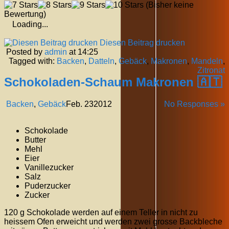
(Bisher keine
Bewertung)
Loading...
Diesen Beitrag drucken
Posted by
admin
at 14:25
Tagged with:
Backen
,
Datteln
,
Gebäck
,
Makronen
,
Mandeln
,
Zitronat
Schokoladen-Schaum Makronen 🇦🇹
Backen
,
Gebäck
Feb.
23
2012
No Responses »
Schokolade
Butter
Mehl
Eier
Vanillezucker
Salz
Puderzucker
Zucker
120 g Schokolade werden auf einem Teller in nicht zu
heissem Ofen erweicht und werden zwei grosse Backbleche