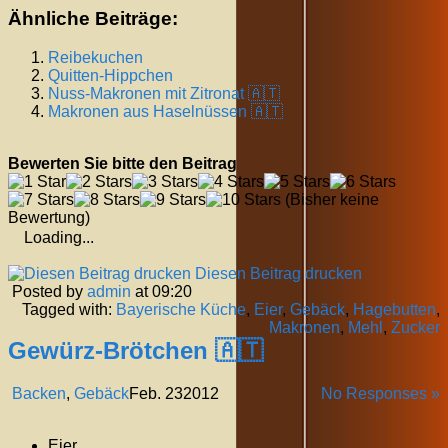
Ähnliche Beiträge:
Reibekuchen
Quitten-Hippchen
Nuss-Makronen mit Zitronat 🇦🇹
Makronen aus Haselnüssen 🇦🇹
Bewerten Sie bitte den Beitrag
(Bisher keine
Bewertung)
Loading...
Diesen Beitrag drucken
Posted by
admin
at 09:20
Tagged with:
Bayerische Küche
,
Eier
,
Gebäck
,
Hagebutten
,
Makronen
,
Mehl
,
Zucker
Gewürz-Brötchen 🇦🇹
Backen
,
Gebäck
Feb.
23
2012
No Responses »
Eier