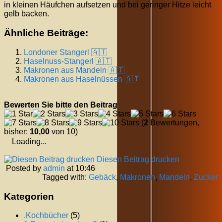
in kleinen Häufchen aufsetzen und bei geringer Hitze leicht
gelb backen.
Ähnliche Beiträge:
Londoner Stangerl 🇦🇹
Haselnuss-Stangerl 🇦🇹
Makronen aus Mandeln 🇦🇹
Makronen aus Haselnüssen 🇦🇹
Bewerten Sie bitte den Beitrag
(
2
Bewertungen,
bisher:
10,00
von 10)
Loading...
Diesen Beitrag drucken
Posted by
admin
at 10:46
Tagged with:
Gebäck
,
Makronen
,
Mandeln
,
Zucker
Kategorien
.Kochbücher
(5)