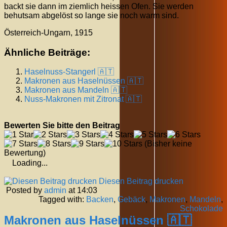
backt sie dann im ziemlich heissen Ofen. Sie werden
behutsam abgelöst so lange sie noch warm sind.
Österreich-Ungarn, 1915
Ähnliche Beiträge:
Haselnuss-Stangerl 🇦🇹
Makronen aus Haselnüssen 🇦🇹
Makronen aus Mandeln 🇦🇹
Nuss-Makronen mit Zitronat 🇦🇹
Bewerten Sie bitte den Beitrag
(Bisher keine
Bewertung)
Loading...
Diesen Beitrag drucken
Posted by
admin
at 14:03
Tagged with:
Backen
,
Gebäck
,
Makronen
,
Mandeln
,
Schokolade
Makronen aus Haselnüssen 🇦🇹