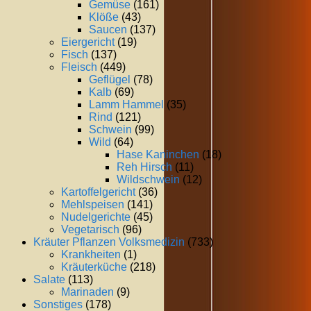
Gemüse
(161)
Klöße
(43)
Saucen
(137)
Eiergericht
(19)
Fisch
(137)
Fleisch
(449)
Geflügel
(78)
Kalb
(69)
Lamm Hammel
(35)
Rind
(121)
Schwein
(99)
Wild
(64)
Hase Kaninchen
(18)
Reh Hirsch
(11)
Wildschwein
(12)
Kartoffelgericht
(36)
Mehlspeisen
(141)
Nudelgerichte
(45)
Vegetarisch
(96)
Kräuter Pflanzen Volksmedizin
(733)
Krankheiten
(1)
Kräuterküche
(218)
Salate
(113)
Marinaden
(9)
Sonstiges
(178)