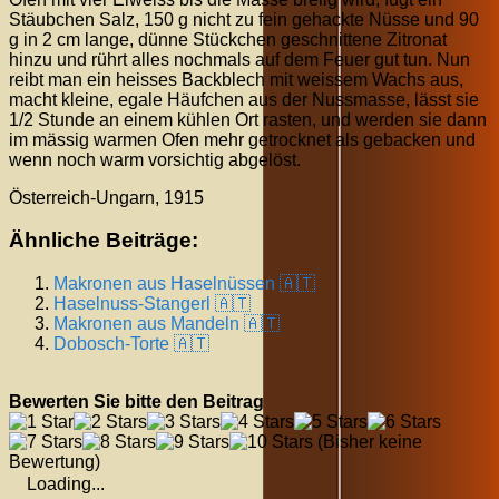
Stäubchen Salz, 150 g nicht zu fein gehackte Nüsse und 90
g in 2 cm lange, dünne Stückchen geschnittene Zitronat
hinzu und rührt alles nochmals auf dem Feuer gut tun. Nun
reibt man ein heisses Backblech mit weissem Wachs aus,
macht kleine, egale Häufchen aus der Nussmasse, lässt sie
1/2 Stunde an einem kühlen Ort rasten, und werden sie dann
im mässig warmen Ofen mehr getrocknet als gebacken und
wenn noch warm vorsichtig abgelöst.
Österreich-Ungarn, 1915
Ähnliche Beiträge:
Makronen aus Haselnüssen 🇦🇹
Haselnuss-Stangerl 🇦🇹
Makronen aus Mandeln 🇦🇹
Dobosch-Torte 🇦🇹
Bewerten Sie bitte den Beitrag
(Bisher keine
Bewertung)
Loading...