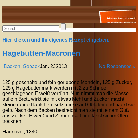
Alte Rezepte online
Hier klicken und Ihr eigenes Rezept eingeben.
Hagebutten-Macronen
Backen
,
Gebäck
Jan.
23
2013
No Responses »
125 g geschälte und fein geriebene Mandeln, 125 g Zucker,
125 g Hagebuttenmark werden mit 2 zu Schnee
geschlagenen Eiweiß verrührt. Nun nimmt man die Masse
auf ein Brett, wirkt sie mit etwas Mehl und Zucker, macht
kleine runde Häufchen, setzt diese auf Oblaten und backt sie
gelb. Nach dem Backen bestreicht man sie mit einem Guß
aus Zucker, Eiweiß und Zitronensaft und lässt sie im Ofen
trocknen.
Hannover, 1840