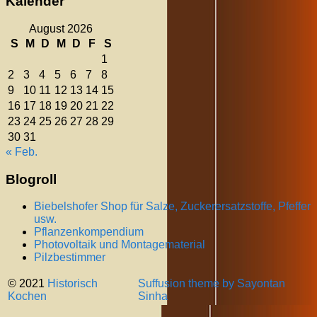
Kalender
August 2026
S
M
D
M
D
F
S
1
2
3
4
5
6
7
8
9
10
11
12
13
14
15
16
17
18
19
20
21
22
23
24
25
26
27
28
29
30
31
« Feb.
Blogroll
Biebelshofer Shop für Salze, Zuckerersatzstoffe, Pfeffer
usw.
Pflanzenkompendium
Photovoltaik und Montagematerial
Pilzbestimmer
© 2021
Historisch
Suffusion theme by Sayontan
Kochen
Sinha