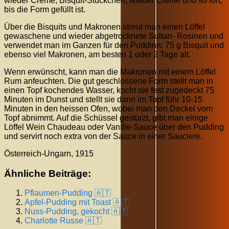
wieder Creme, Bisquit-Stückchen, wieder Creme und so fort,
bis die Form gefüllt ist.
Über die Bisquits und Makronen streut man einen Löffel
gewaschene und wieder abgetrocknete Sultan- Rosinen und
verwendet man im Ganzen für den Puddinn: 75 g Bisquit und
ebenso viel Makronen, am besten 1 oder 2 Tage alt.
Wenn erwünscht, kann man die Makronen mit einem Löffel
Rum anfeuchten. Die gut geschlossene Form stellt man in
einen Topf kochendes Wasser, kocht sie fest zugedeckt 75
Minuten im Dunst und stellt sie dann im Topf führ 10-15
Minuten in den heissen Ofen, wobei man den Deckel vom
Topf abnimmt. Auf die Schüssel gestürzt, gibt man einige
Löffel Wein Chaudeau oder Vanille-Sauce über den Pudding
und servirt noch extra von der Sauce in einer Sauciere.
Österreich-Ungarn, 1915
Ähnliche Beiträge:
Pflaumen-Pudding 🇦🇹
Apfel-Pudding mit Toast 🇦🇹
Nuss-Pudding, gekocht 🇦🇹
Charlotte Russe 🇦🇹