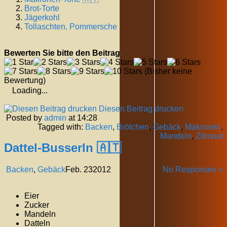
Brot-Torte
Jägerkohl
Tollaschten, Pommersche
Bewerten Sie bitte den Beitrag
(Bisher keine
Bewertung)
Loading...
Diesen Beitrag drucken
Posted by
admin
at 14:28
Tagged with:
Backen
,
Brötchen
,
Gebäck
,
Makronen
,
Mandeln
,
Zitronat
Dattel-Busserln 🇦🇹
Backen
,
Gebäck
Feb.
23
2012
No Responses »
Eier
Zucker
Mandeln
Datteln