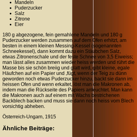
Mandeln
Puderzucker
Salz
Zitrone
Eier
180 g abgezogene, fein gemahlene Mandeln und 180 g
Puderzucker werden zusammen auf dem Ofen erhitzt, am
besten in einem kleinen Messing-Kessel (sogenannten
Schneekessel), dann kommt dazu ein Stäubchen Salz,
etwas Zitronenschale und der feste Schnee von 3,5 Eiweiss;
man lässt alles zusammen wieder heiss werden und rührt die
Masse bis sie schön breiig und glatt wird, gibt kleine, egale
Häufchen auf ein Papier und ,fügt, wenn der Teig zu dünn
geworden noch etwas Puderzucker hinzu, backt sie dann im
heissen Ofen und wenn erkaltet, löst man die Makronen ab,
indem man die Rückseite des Papiers anfeuchtet. Man kann
die Makronen auch auf einem mit Wachs bestrichenen
Backblech backen und muss sie dann noch heiss vom Blech
vorsichtig abheben.
Österreich-Ungarn, 1915
Ähnliche Beiträge: