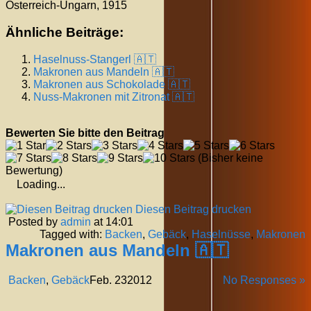
Österreich-Ungarn, 1915
Ähnliche Beiträge:
Haselnuss-Stangerl 🇦🇹
Makronen aus Mandeln 🇦🇹
Makronen aus Schokolade 🇦🇹
Nuss-Makronen mit Zitronat 🇦🇹
Bewerten Sie bitte den Beitrag
(Bisher keine
Bewertung)
Loading...
Diesen Beitrag drucken
Posted by
admin
at 14:01
Tagged with:
Backen
,
Gebäck
,
Haselnüsse
,
Makronen
Makronen aus Mandeln 🇦🇹
Backen
,
Gebäck
Feb.
23
2012
No Responses »