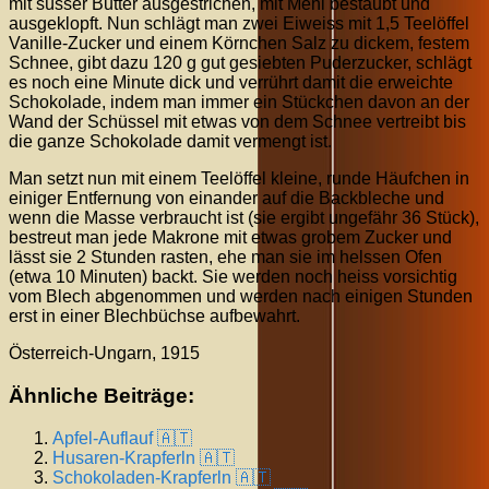
mit süsser Butter ausgestrichen, mit Mehl bestaubt und
ausgeklopft. Nun schlägt man zwei Eiweiss mit 1,5 Teelöffel
Vanille-Zucker und einem Körnchen Salz zu dickem, festem
Schnee, gibt dazu 120 g gut gesiebten Puderzucker, schlägt
es noch eine Minute dick und verrührt damit die erweichte
Schokolade, indem man immer ein Stückchen davon an der
Wand der Schüssel mit etwas von dem Schnee vertreibt bis
die ganze Schokolade damit vermengt ist.
Man setzt nun mit einem Teelöffel kleine, runde Häufchen in
einiger Entfernung von einander auf die Backbleche und
wenn die Masse verbraucht ist (sie ergibt ungefähr 36 Stück),
bestreut man jede Makrone mit etwas grobem Zucker und
lässt sie 2 Stunden rasten, ehe man sie im helssen Ofen
(etwa 10 Minuten) backt. Sie werden noch heiss vorsichtig
vom Blech abgenommen und werden nach einigen Stunden
erst in einer Blechbüchse aufbewahrt.
Österreich-Ungarn, 1915
Ähnliche Beiträge:
Apfel-Auflauf 🇦🇹
Husaren-Krapferln 🇦🇹
Schokoladen-Krapferln 🇦🇹