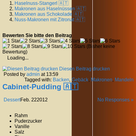
Haselnuss-Stangerl 🇦🇹
Makronen aus Haselnüssen 🇦🇹
Makronen aus Schokolade 🇦🇹
Nuss-Makronen mit Zitronat 🇦🇹
Bewerten Sie bitte den Beitrag
(Bisher keine
Bewertung)
Loading...
Diesen Beitrag drucken
Posted by
admin
at 13:59
Tagged with:
Backen
,
Gebäck
,
Makronen
,
Mandeln
Cabinet-Pudding 🇦🇹
Dessert
Feb.
22
2012
No Responses »
Rahm
Puderzucker
Vanille
Salz