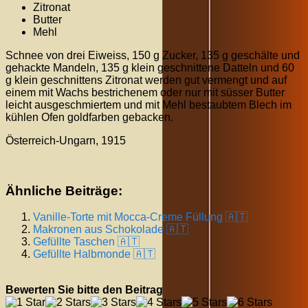
Zitronat
Butter
Mehl
Schnee von drei Eiweiss, 150 g Zucker, 135 g geschälte und
gehackte Mandeln, 135 g klein geschnittene Datteln und 60
g klein geschnittens Zitronat werden gut vermengt und auf
einem mit Wachs bestrichenem oder nur mit süsser Butter
leicht ausgeschmiertem und mit Mehl bestaubtem Blech im
kühlen Ofen goldfarben gebacken.
Österreich-Ungarn, 1915
Ähnliche Beiträge:
Vanille-Torte mit Mocca-Creme Füllung 🇦🇹
Makronen aus Schokolade 🇦🇹
Gefüllte Taschen 🇦🇹
Gefüllte Halbmonde 🇦🇹
Bewerten Sie bitte den Beitrag