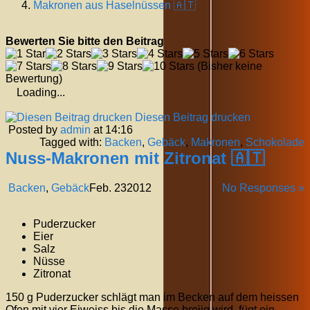
Makronen aus Haselnüssen 🇦🇹
Bewerten Sie bitte den Beitrag
(Bisher keine
Bewertung)
Loading...
Diesen Beitrag drucken
Posted by
admin
at 14:16
Tagged with:
Backen
,
Gebäck
,
Makronen
,
Schokolade
Nuss-Makronen mit Zitronat 🇦🇹
Backen
,
Gebäck
Feb.
23
2012
No Responses »
Puderzucker
Eier
Salz
Nüsse
Zitronat
150 g Puderzucker schlägt man im Becken auf dem heissen
Ofen mit vier Eiweiss bis die Masse breiig wird, fügt ein