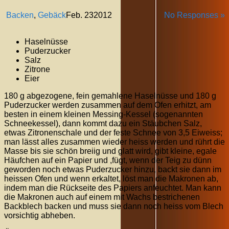
Backen
,
Gebäck
Feb.
23
2012
No Responses »
Haselnüsse
Puderzucker
Salz
Zitrone
Eier
180 g abgezogene, fein gemahlene Haselnüsse und 180 g
Puderzucker werden zusammen auf dem Ofen erhitzt, am
besten in einem kleinen Messing-Kessel (sogenannten
Schneekessel), dann kommt dazu ein Stäubchen Salz,
etwas Zitronenschale und der feste Schnee von 3,5 Eiweiss;
man lässt alles zusammen wieder heiss werden und rührt die
Masse bis sie schön breiig und glatt wird, gibt kleine, egale
Häufchen auf ein Papier und ,fügt, wenn der Teig zu dünn
geworden noch etwas Puderzucker hinzu, backt sie dann im
heissen Ofen und wenn erkaltet, löst man die Makronen ab,
indem man die Rückseite des Papiers anfeuchtet. Man kann
die Makronen auch auf einem mit Wachs bestrichenen
Backblech backen und muss sie dann noch heiss vom Blech
vorsichtig abheben.