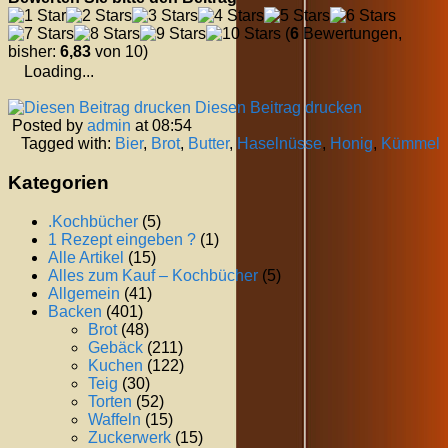
(
6
Bewertungen,
bisher:
6,83
von 10)
Loading...
Diesen Beitrag drucken
Posted by
admin
at 08:54
Tagged with:
Bier
,
Brot
,
Butter
,
Haselnüsse
,
Honig
,
Kümmel
Kategorien
.Kochbücher
(5)
1 Rezept eingeben ?
(1)
Alle Artikel
(15)
Alles zum Kauf – Kochbücher
(5)
Allgemein
(41)
Backen
(401)
Brot
(48)
Gebäck
(211)
Kuchen
(122)
Teig
(30)
Torten
(52)
Waffeln
(15)
Zuckerwerk
(15)