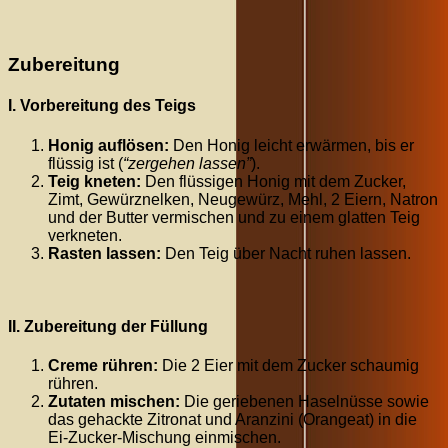
Zubereitung
I. Vorbereitung des Teigs
Honig auflösen:
Den Honig leicht erwärmen, bis er
flüssig ist (
“zergehen lassen”
).
Teig kneten:
Den flüssigen Honig mit dem Zucker,
Zimt, Gewürznelken, Neugewürz, Mehl, 2 Eiern, Natron
und der Butter vermischen und zu einem glatten Teig
verkneten.
Rasten lassen:
Den Teig über Nacht ruhen lassen.
II. Zubereitung der Füllung
Creme rühren:
Die 2 Eier mit dem Zucker schaumig
rühren.
Zutaten mischen:
Die geriebenen Haselnüsse sowie
das gehackte Zitronat und Aranzini (Orangeat) in die
Ei-Zucker-Mischung einmischen.