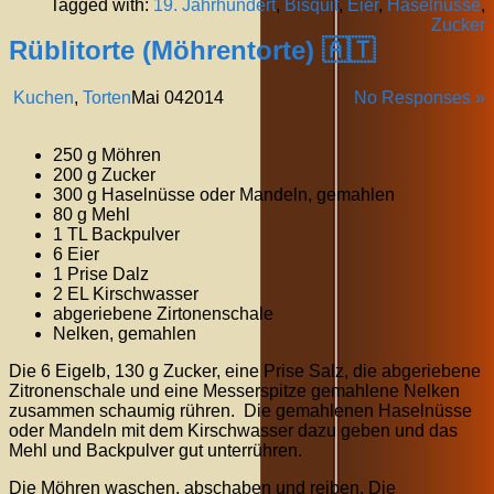
Tagged with:
19. Jahrhundert
,
Bisquit
,
Eier
,
Haselnüsse
,
Zucker
Rüblitorte (Möhrentorte) 🇦🇹
Kuchen
,
Torten
Mai
04
2014
No Responses »
250 g Möhren
200 g Zucker
300 g Haselnüsse oder Mandeln, gemahlen
80 g Mehl
1 TL Backpulver
6 Eier
1 Prise Dalz
2 EL Kirschwasser
abgeriebene Zirtonenschale
Nelken, gemahlen
Die 6 Eigelb, 130 g Zucker, eine Prise Salz, die abgeriebene
Zitronenschale und eine Messerspitze gemahlene Nelken
zusammen schaumig rühren. Die gemahlenen Haselnüsse
oder Mandeln mit dem Kirschwasser dazu geben und das
Mehl und Backpulver gut unterrühren.
Die Möhren waschen, abschaben und reiben. Die