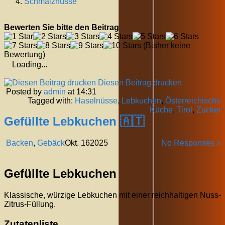
Schmalznüsse
Bewerten Sie bitte den Beitrag
(Bisher keine
Bewertung)
Loading...
Diesen Beitrag drucken
Posted by
admin
at 14:31
Tagged with:
Haselnüsse
,
Lebkuchen
,
Österreichische
Küche
,
Tirol
,
Zucker
Gefüllte Lebkuchen 🇦🇹
Backen
,
Gebäck
Okt.
16
2025
No Responses »
Gefüllte Lebkuchen
Klassische, würzige Lebkuchen mit einer reichhaltigen Nuss-
Zitrus-Füllung.
Zutatenliste