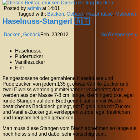
Diesen Beitrag drucken
Posted by
admin
at 14:01
Tagged with:
Backen
,
Gebäck
,
Haselnüsse
,
Makronen
Haselnuss-Stangerl 🇦🇹
Backen
,
Gebäck
Feb.
23
2012
No Responses »
Haselnüsse
Puderzucker
Vanillezucker
Eier
Feingestossene oder gemahlene Haselnüsse und
Puderzucker, von jedem 135 g, etwas Vanille-Zucker und
zwei Eiweiss werden gut miteinander verarbeitet; dann
werden aus der Masse 7-8 cm lange, kleinfingerdicke, egal
runde Stangen auf dem Brett gerollt, auf ein mit Wachs
bestrichenes Backblech gelegt, mit Eigelb, das mit Zucker
und Vanille-Zucker gut verkleppert wurde, egal bestrichen
und langsam hellgelb gebacken.
Man muss diese Stangen vom Blech abnehmen so lange sie
noch heiss sind und dabei sehr vorsichtig sein.