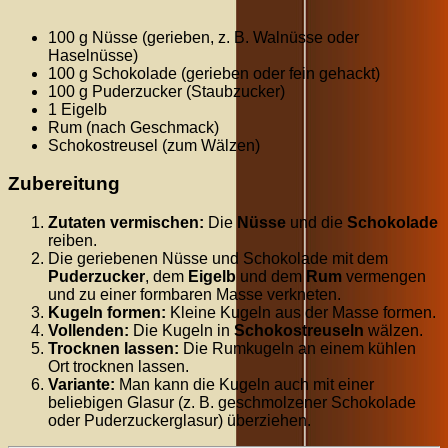
100 g Nüsse (gerieben, z. B. Walnüsse oder
Haselnüsse)
100 g Schokolade (gerieben oder fein gehackt)
100 g Puderzucker (Staubzucker)
1 Eigelb
Rum (nach Geschmack)
Schokostreusel (zum Wälzen)
Zubereitung
Zutaten vermischen:
Die
Nüsse
und die
Schokolade
reiben.
Die geriebenen Nüsse und Schokolade mit dem
Puderzucker
, dem
Eigelb
und dem
Rum
vermengen
und zu einer formbaren Masse verkneten.
Kugeln formen:
Kleine Kugeln aus der Masse formen.
Vollenden:
Die Kugeln in
Schokostreuseln
wälzen.
Trocknen lassen:
Die Rumkugeln an einem kühlen
Ort trocknen lassen.
Variante:
Man kann die Kugeln auch mit einer
beliebigen Glasur (z. B. geschmolzener Schokolade
oder Puderzuckerglasur) überziehen.