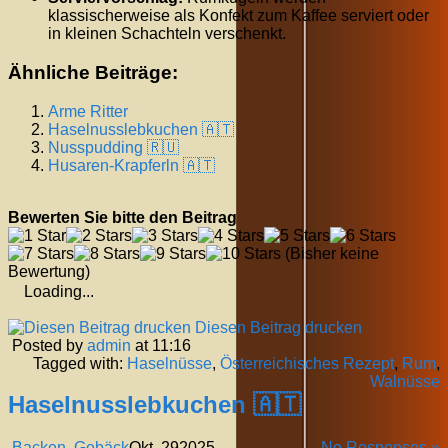
klassischerweise als Konfekt zum Kaffee serviert oder
in kleinen Schachteln verschenkt.
Ähnliche Beiträge:
Arme Ritter
Haselnusslebkuchen 🇦🇹
Nusspudding 🇷🇺
Husaren-Krapferln 🇦🇹
Bewerten Sie bitte den Beitrag
(Bisher keine
Bewertung)
Loading...
Diesen Beitrag drucken
Posted by
admin
at 11:16
Tagged with:
Haselnüsse
,
Österreichisches Rezept
,
Rum
,
Walnüsse
Haselnusslebkuchen 🇦🇹
Backen
,
Gebäck
Okt.
29
2025
No Responses »