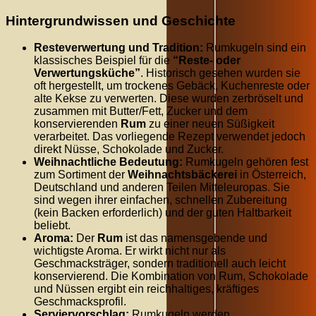
Hintergrundwissen und Geschichte
Resteverwertung und Tradition:
Rumkugeln sind ein
klassisches Beispiel für die
“Reste- oder
Verwertungsküche”
. Historisch gesehen wurden sie
oft hergestellt, um trockenes Gebäck, Kuchenreste oder
alte Kekse zu verwerten. Diese wurden zerbröselt und
zusammen mit Butter/Fett, Zucker und dem
konservierenden
Rum
zu einer neuen Süßigkeit
verarbeitet. Das vorliegende Rezept verwendet jedoch
direkt Nüsse, Schokolade und Zucker.
Weihnachtliche Bedeutung:
Rumkugeln gehören fest
zum Sortiment der
Weihnachtsbäckerei
in Österreich,
Deutschland und anderen Teilen Mitteleuropas. Sie
sind wegen ihrer einfachen, schnellen Zubereitung
(kein Backen erforderlich) und der guten Haltbarkeit
beliebt.
Aroma:
Der
Rum
ist das namensgebende und
wichtigste Aroma. Er wirkt nicht nur als
Geschmacksträger, sondern traditionell auch leicht
konservierend. Die Kombination von Rum, Schokolade
und Nüssen ergibt ein reichhaltiges, kräftiges
Geschmacksprofil.
Serviervorschlag:
Rumkugeln werden