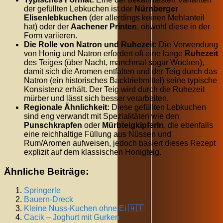
der gefüllten Lebkuchen ist der
Nürnberger
Elisenlebkuchen
(der allerdings keinen Mehlanteil
hat) oder der
Aachener Printen
, obwohl diese in der
Form variieren.
Die Rolle von Natron und Ruhezeit:
Die Verwendung
von Honig und Natron erfordert oft eine lange
Ruhezeit
des Teiges (über Nacht, manchmal sogar Wochen),
damit sich die Aromen entfalten und der Teig durch das
Natron (ein historisches Backtriebmittel) seine typische
Konsistenz erhält. Der Teig wird durch die Ruhezeit
mürber und lässt sich besser verarbeiten.
Regionale Ähnlichkeit:
Diese gefüllten Lebkuchen
sind eng verwandt mit Spezialitäten wie den
Punschkrapfen
oder
Mürbteigkipferln
, die ebenfalls
eine reichhaltige Füllung aus Nüssen und
Rum/Aromen aufweisen, jedoch basiert dieses Rezept
explizit auf dem klassischen Honigteig.
Ähnliche Beiträge:
Springerle
Bauern-Dreck
Kleine Nuss-Kuchen ohne Ei 🇦🇹
Cacik – Joghurt mit Gurken