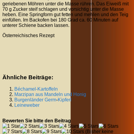
geriebenen Möhren unter die Masse rühren. Das Eiweiß mit
70 g Zucker steif schlagen und vorsichtig unter die Masse
heben. Eine Springform gut fetten und mehlen und den Teig
einfüllen. Im Backofen bei 180 Grad ca. 60 Minuten auf
unterer Schiene backen lassen.
Österreichisches Rezept
Ähnliche Beiträge:
Béchamel-Kartoffeln
Marzipan aus Mandeln und Honig
Burgenländer
Germ
-
Kipferl
Leineweber
Bewerten Sie bitte den Beitrag
(Bisher keine