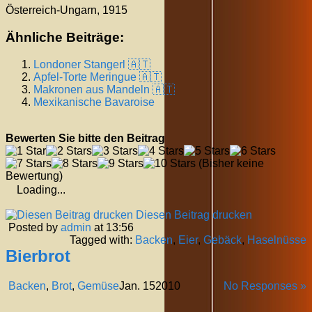
Österreich-Ungarn, 1915
Ähnliche Beiträge:
Londoner Stangerl 🇦🇹
Apfel-Torte Meringue 🇦🇹
Makronen aus Mandeln 🇦🇹
Mexikanische Bavaroise
Bewerten Sie bitte den Beitrag
(Bisher keine
Bewertung)
Loading...
Diesen Beitrag drucken
Posted by
admin
at 13:56
Tagged with:
Backen
,
Eier
,
Gebäck
,
Haselnüsse
Bierbrot
Backen
,
Brot
,
Gemüse
Jan.
15
2010
No Responses »