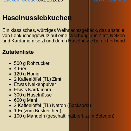
Haselnusslebkuchen
Ein klassisches, würziges Weihnachtsgebäck, das anstelle
von Lebkuchengewürz auf eine Mischung aus Zimt, Nelken
und Kardamom setzt und durch Haselnüsse bereichert wird.
Zutatenliste
500 g Rohzucker
4 Eier
120 g Honig
2 Kaffeelöffel (TL) Zimt
Etwas Nelkenpulver
Etwas Kardamom
300 g Haselnüsse
600 g Mehl
2 Kaffeelöffel (TL) Natron (Backsoda)
1 Ei (zum Bestreichen)
100 g Mandeln (geschält, halbiert, zum Belegen)