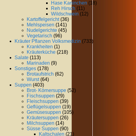
Hase Kaninchen
(18)
Reh Hirsch
(11)
Wildschwein
(12)
Kartoffelgericht
(36)
Mehlspeisen
(141)
Nudelgerichte
(45)
Vegetarisch
(96)
Kräuter Pflanzen Volksmedizin
(733)
Krankheiten
(1)
Kräuterküche
(218)
Salate
(113)
Marinaden
(9)
Sonstiges
(178)
Brotaufstrich
(62)
Wurst
(64)
Suppen
(403)
Brot- Körnersuppe
(52)
Fischsuppen
(29)
Fleischsuppen
(39)
Geflügelsuppen
(19)
Gemüsesuppen
(105)
Kräutersuppen
(26)
Milchsuppen
(14)
Süsse Suppen
(90)
Kaltschalen
(21)