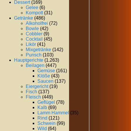
Dessert
(169)
Gelee
(6)
Kompott
(31)
Getränke
(486)
Alkoholfrei
(72)
Bowle
(42)
Cobbler
(9)
Cocktail
(45)
Likör
(41)
Mixgetränke
(142)
Punsch
(103)
Hauptgerichte
(1.263)
Beilagen
(447)
Gemüse
(161)
Klöße
(43)
Saucen
(137)
Eiergericht
(19)
Fisch
(137)
Fleisch
(449)
Geflügel
(78)
Kalb
(69)
Lamm Hammel
(35)
Rind
(121)
Schwein
(99)
Wild
(64)