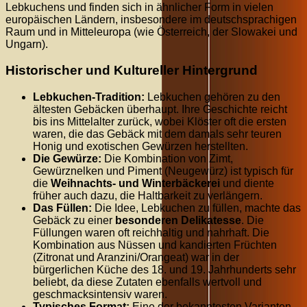
Lebkuchens und finden sich in ähnlicher Form in vielen
europäischen Ländern, insbesondere im deutschsprachigen
Raum und in Mitteleuropa (wie Österreich, der Slowakei und
Ungarn).
Historischer und Kultureller Hintergrund
Lebkuchen-Tradition:
Lebkuchen gehören zu den
ältesten Gebäcken überhaupt. Ihre Geschichte reicht
bis ins Mittelalter zurück, wobei Klöster oft die ersten
waren, die das Gebäck mit dem damals sehr teuren
Honig und exotischen Gewürzen herstellten.
Die Gewürze:
Die Kombination von Zimt,
Gewürznelken und Piment (Neugewürz) ist typisch für
die
Weihnachts- und Winterbäckerei
und diente
früher auch dazu, die Haltbarkeit zu verlängern.
Das Füllen:
Die Idee, Lebkuchen zu füllen, machte das
Gebäck zu einer
besonderen Delikatesse
. Die
Füllungen waren oft reichhaltig und nahrhaft. Die
Kombination aus Nüssen und kandierten Früchten
(Zitronat und Aranzini/Orangeat) war in der
bürgerlichen Küche des 18. und 19. Jahrhunderts sehr
beliebt, da diese Zutaten ebenfalls wertvoll und
geschmacksintensiv waren.
Typisches Format:
Eine der bekanntesten Varianten