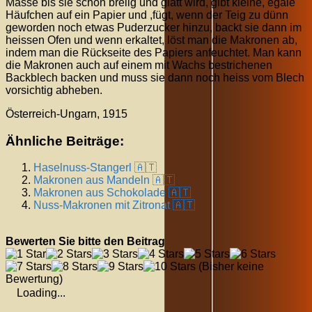
Masse bis sie schön breiig und glatt wird, gibt kleine, egale
Häufchen auf ein Papier und ,fügt, wenn der Teig zu dünn
geworden noch etwas Puderzucker hinzu, backt sie dann im
heissen Ofen und wenn erkaltet, löst man die Makronen ab,
indem man die Rückseite des Papiers anfeuchtet. Man kann
die Makronen auch auf einem mit Wachs bestrichenen
Backblech backen und muss sie dann noch heiss vom Blech
vorsichtig abheben.
Österreich-Ungarn, 1915
Ähnliche Beiträge:
Haselnuss-Stangerl 🇦🇹
Makronen aus Mandeln 🇦🇹
Makronen aus Schokolade 🇦🇹
Nuss-Makronen mit Zitronat 🇦🇹
Bewerten Sie bitte den Beitrag
(Bisher keine
Bewertung)
Loading...