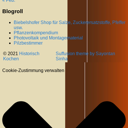
« Feb.
Blogroll
Biebelshofer Shop für Salze, Zuckerersatzstoffe, Pfeffer
usw.
Pflanzenkompendium
Photovoltaik und Montagematerial
Pilzbestimmer
© 2021
Historisch
Suffusion theme by Sayontan
Kochen
Sinha
Cookie-Zustimmung verwalten