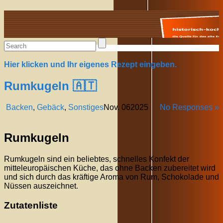
Alte Rezepte online
Hier klicken und Ihr eigenes Rezept eingeben.
Rumkugeln 🇦🇹
Backen
,
Gebäck
,
Sonstiges
Nov.
06
2025
No Responses »
Rumkugeln
Rumkugeln sind ein beliebtes, schnelles Konfekt der
mitteleuropäischen Küche, das ohne Backen zubereitet wird
und sich durch das kräftige Aroma von Rum, Schokolade und
Nüssen auszeichnet.
Zutatenliste