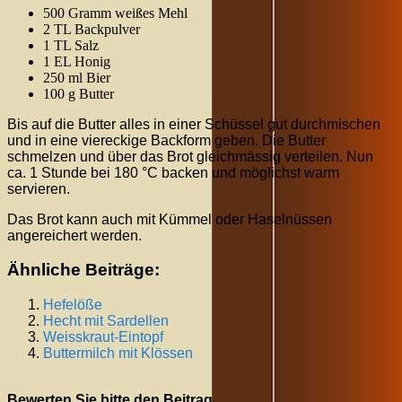
500 Gramm weißes Mehl
2 TL Backpulver
1 TL Salz
1 EL Honig
250 ml Bier
100 g Butter
Bis auf die Butter alles in einer Schüssel gut durchmischen
und in eine viereckige Backform geben. Die Butter
schmelzen und über das Brot gleichmässig verteilen. Nun
ca. 1 Stunde bei 180 °C backen und möglichst warm
servieren.
Das Brot kann auch mit Kümmel oder Haselnüssen
angereichert werden.
Ähnliche Beiträge:
Hefelöße
Hecht mit Sardellen
Weisskraut-Eintopf
Buttermilch mit Klössen
Bewerten Sie bitte den Beitrag