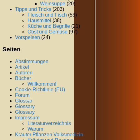
Weinsuppe
(20)
Tipps und Tricks
(203)
Fleisch und Fisch
(53)
Hausmittel
(38)
Küche und Begriffe
(21)
Obst und Gemüse
(97)
Vorspeisen
(24)
Seiten
Abstimmungen
Artikel
Autoren
Bücher
Willkommen!
Cookie-Richtlinie (EU)
Forum
Glossar
Glossary
Glossary
Impressum
Literaturverzeichnis
Warum
Kräuter Pflanzen Volksmedizin