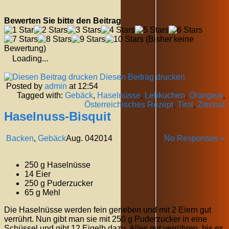
Bewerten Sie bitte den Beitrag
(Bisher keine
Bewertung)
Loading...
Diesen Beitrag drucken
Posted by
admin
at 12:54
Tagged with:
Gebäck
,
Haselnüsse
,
Lebkuchen
,
Orangeat
,
Österreichisches Rezept
,
Tirol
,
Zitronat
Haselnuss-Bisquit
Backen
,
Gebäck
Aug.
04
2014
No Responses »
250 g Haselnüsse
14 Eier
250 g Puderzucker
65 g Mehl
Die Haselnüsse werden fein gerieben und mit 2 Eiern gut
verrührt. Nun gibt man sie mit 250 g Puderzucker in eine
Schüssel und gibt 12 Eigelb dazu. Alles gut verrühren, bis es