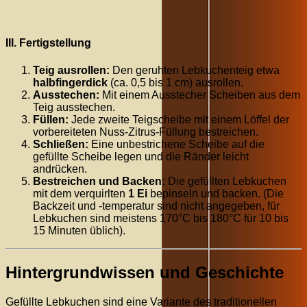
III. Fertigstellung
Teig ausrollen:
Den geruhten Lebkuchenteig etwa
halbfingerdick
(ca. 0,5 bis 1 cm) ausrollen.
Ausstechen:
Mit einem Ausstecher Scheiben aus dem
Teig ausstechen.
Füllen:
Jede zweite Teigscheibe mit einem Löffel der
vorbereiteten Nuss-Zitrus-Füllung bestreichen.
Schließen:
Eine unbestrichene Scheibe auf die
gefüllte Scheibe legen und die Ränder leicht
andrücken.
Bestreichen und Backen:
Die gefüllten Lebkuchen
mit dem verquirlten
1 Ei
bepinseln und backen. (Die
Backzeit und -temperatur sind nicht angegeben, für
Lebkuchen sind meistens
170°
C
bis
180°
C
für 10 bis
15 Minuten üblich).
Hintergrundwissen und Geschichte
Gefüllte Lebkuchen sind eine Variante des traditionellen