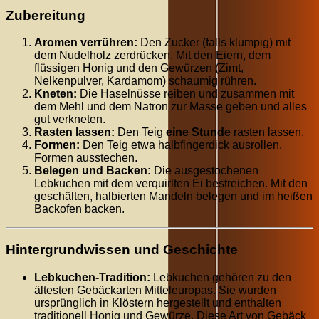
Zubereitung
Aromen verrühren:
Den Zucker (falls klumpig) mit
dem Nudelholz zerdrücken. Mit den Eiern, dem
flüssigen Honig und den Gewürzen (Zimt,
Nelkenpulver, Kardamom) schaumig rühren.
Kneten:
Die Haselnüsse reiben und zusammen mit
dem Mehl und dem Natron zur Masse geben und alles
gut verkneten.
Rasten lassen:
Den Teig
eine Stunde
rasten lassen.
Formen:
Den Teig etwa halbfingerdick ausrollen.
Formen ausstechen.
Belegen und Backen:
Die ausgestochenen
Lebkuchen mit dem verquirlten Ei bestreichen. Mit den
geschälten, halbierten Mandeln belegen und im heißen
Backofen backen.
Hintergrundwissen und Geschichte
Lebkuchen-Tradition:
Lebkuchen gehören zu den
ältesten Gebäckarten Mitteleuropas. Sie wurden
ursprünglich in Klöstern hergestellt und enthalten
traditionell Honig und Gewürze. Diese Art von Gebäck