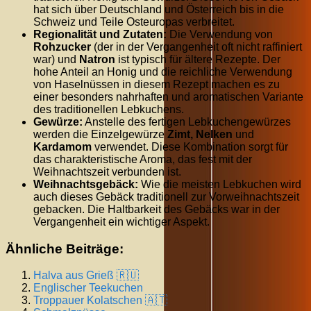
hat sich über Deutschland und Österreich bis in die
Schweiz und Teile Osteuropas verbreitet.
Regionalität und Zutaten:
Die Verwendung von
Rohzucker
(der in der Vergangenheit oft nicht raffiniert
war) und
Natron
ist typisch für ältere Rezepte. Der
hohe Anteil an Honig und die reichliche Verwendung
von Haselnüssen in diesem Rezept machen es zu
einer besonders nahrhaften und aromatischen Variante
des traditionellen Lebkuchens.
Gewürze:
Anstelle des fertigen Lebkuchengewürzes
werden die Einzelgewürze
Zimt, Nelken
und
Kardamom
verwendet. Diese Kombination sorgt für
das charakteristische Aroma, das fest mit der
Weihnachtszeit verbunden ist.
Weihnachtsgebäck:
Wie die meisten Lebkuchen wird
auch dieses Gebäck traditionell zur Vorweihnachtszeit
gebacken. Die Haltbarkeit des Gebäcks war in der
Vergangenheit ein wichtiger Aspekt.
Ähnliche Beiträge:
Halva aus Grieß 🇷🇺
Englischer Teekuchen
Troppauer Kolatschen 🇦🇹