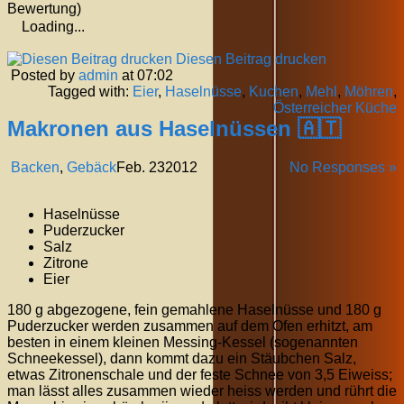
Bewertung)
Loading...
Diesen Beitrag drucken
Posted by
admin
at 07:02
Tagged with:
Eier
,
Haselnüsse
,
Kuchen
,
Mehl
,
Möhren
,
Österreicher Küche
Makronen aus Haselnüssen 🇦🇹
Backen
,
Gebäck
Feb.
23
2012
No Responses »
Haselnüsse
Puderzucker
Salz
Zitrone
Eier
180 g abgezogene, fein gemahlene Haselnüsse und 180 g
Puderzucker werden zusammen auf dem Ofen erhitzt, am
besten in einem kleinen Messing-Kessel (sogenannten
Schneekessel), dann kommt dazu ein Stäubchen Salz,
etwas Zitronenschale und der feste Schnee von 3,5 Eiweiss;
man lässt alles zusammen wieder heiss werden und rührt die