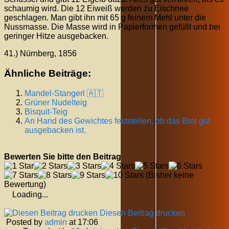
schaumig wird. Die 12 Eiweiß werden zu Eischnee
geschlagen. Man gibt ihn mit 65 g feinem Mehl unter die
Nussmasse. Die Masse wird in Papierformen gefüllt und bei
geringer Hitze ausgebacken.
41.) Nürnberg, 1856
Ähnliche Beiträge:
Mandel-Stangerl 🇦🇹
Grüner Nudelteig
Bisquit-Teig
An Hand des Gewichtes feststellen, ob das Brot gut
ausgebacken ist.
Bewerten Sie bitte den Beitrag
(Bisher keine
Bewertung)
Loading...
Diesen Beitrag drucken
Posted by
admin
at 17:06