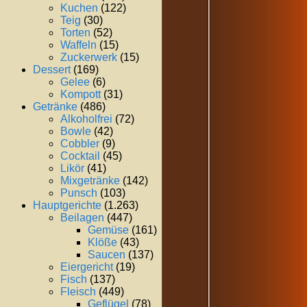
Kuchen
(122)
Teig
(30)
Torten
(52)
Waffeln
(15)
Zuckerwerk
(15)
Dessert
(169)
Gelee
(6)
Kompott
(31)
Getränke
(486)
Alkoholfrei
(72)
Bowle
(42)
Cobbler
(9)
Cocktail
(45)
Likör
(41)
Mixgetränke
(142)
Punsch
(103)
Hauptgerichte
(1.263)
Beilagen
(447)
Gemüse
(161)
Klöße
(43)
Saucen
(137)
Eiergericht
(19)
Fisch
(137)
Fleisch
(449)
Geflügel
(78)