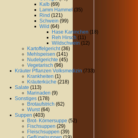
Kalb
(69)
Lamm Hammel
(35)
Rind
(121)
Schwein
(99)
Wild
(64)
Hase Kaninchen
(18)
Reh Hirsch
(11)
Wildschwein
(12)
Kartoffelgericht
(36)
Mehlspeisen
(141)
Nudelgerichte
(45)
Vegetarisch
(96)
Kräuter Pflanzen Volksmedizin
(733)
Krankheiten
(1)
Kräuterküche
(218)
Salate
(113)
Marinaden
(9)
Sonstiges
(178)
Brotaufstrich
(62)
Wurst
(64)
Suppen
(403)
Brot- Körnersuppe
(52)
Fischsuppen
(29)
Fleischsuppen
(39)
Geflügelsuppen
(19)