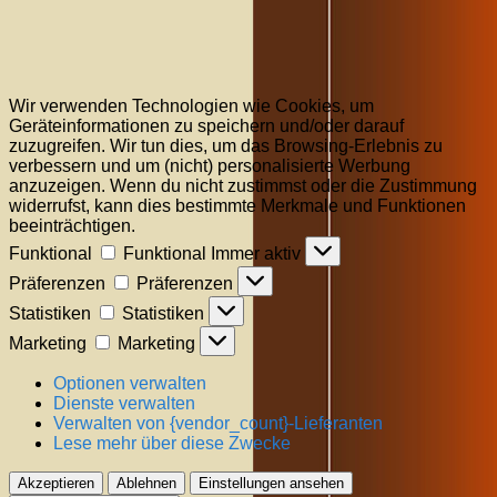
Wir verwenden Technologien wie Cookies, um
Geräteinformationen zu speichern und/oder darauf
zuzugreifen. Wir tun dies, um das Browsing-Erlebnis zu
verbessern und um (nicht) personalisierte Werbung
anzuzeigen. Wenn du nicht zustimmst oder die Zustimmung
widerrufst, kann dies bestimmte Merkmale und Funktionen
beeinträchtigen.
Funktional
Funktional
Immer aktiv
Präferenzen
Präferenzen
Statistiken
Statistiken
Marketing
Marketing
Optionen verwalten
Dienste verwalten
Verwalten von {vendor_count}-Lieferanten
Lese mehr über diese Zwecke
Akzeptieren
Ablehnen
Einstellungen ansehen