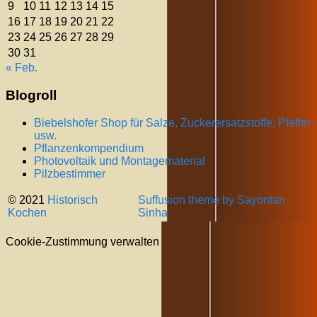
9
10
11
12
13
14
15
16
17
18
19
20
21
22
23
24
25
26
27
28
29
30
31
« Feb.
Blogroll
Biebelshofer Shop für Salze, Zuckerersatzstoffe, Pfeffer
usw.
Pflanzenkompendium
Photovoltaik und Montagematerial
Pilzbestimmer
© 2021
Historisch
Suffusion theme by Sayontan
Kochen
Sinha
Cookie-Zustimmung verwalten