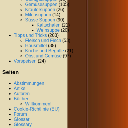
Gemüsesuppen
(105)
Kräutersuppen
(26)
Milchsuppen
(14)
Süsse Suppen
(90)
Kaltschalen
(21)
Weinsuppe
(20)
Tipps und Tricks
(203)
Fleisch und Fisch
(53)
Hausmittel
(38)
Küche und Begriffe
(21)
Obst und Gemüse
(97)
Vorspeisen
(24)
Seiten
Abstimmungen
Artikel
Autoren
Bücher
Willkommen!
Cookie-Richtlinie (EU)
Forum
Glossar
Glossary