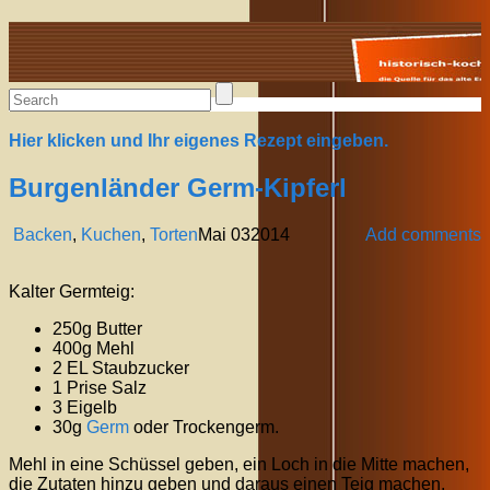
Alte Rezepte online
Hier klicken und Ihr eigenes Rezept eingeben.
Burgenländer Germ-Kipferl
Backen
,
Kuchen
,
Torten
Mai
03
2014
Add comments
Kalter Germteig:
250g Butter
400g Mehl
2 EL Staubzucker
1 Prise Salz
3 Eigelb
30g
Germ
oder Trockengerm.
Mehl in eine Schüssel geben, ein Loch in die Mitte machen,
die Zutaten hinzu geben und daraus einen Teig machen.