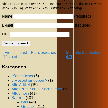
<blockquote cite=""> <cite> <code> <del datetime="">
<em> <i> <q cite=""> <s> <strike> <strong>
Name
(required)
E-mail
(required)
URI
French Toast – Französisches
Schnelle Schokotorte
Röstbrot
🇦🇹
Kategorien
.Kochbücher
(5)
1 Rezept eingeben ?
(1)
Alle Artikel
(15)
Alles zum Kauf – Kochbücher
(5)
Allgemein
(41)
Backen
(401)
Brot
(48)
Gebäck
(211)