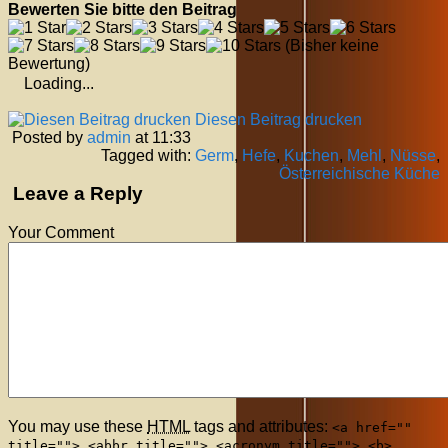
Bewerten Sie bitte den Beitrag
(Bisher keine
Bewertung)
Loading...
Diesen Beitrag drucken
Posted by
admin
at 11:33
Tagged with:
Germ
,
Hefe
,
Kuchen
,
Mehl
,
Nüsse
,
Österreichische Küche
Leave a Reply
Your Comment
You may use these
HTML
tags and attributes:
<a href=""
title=""> <abbr title=""> <acronym title=""> <b>