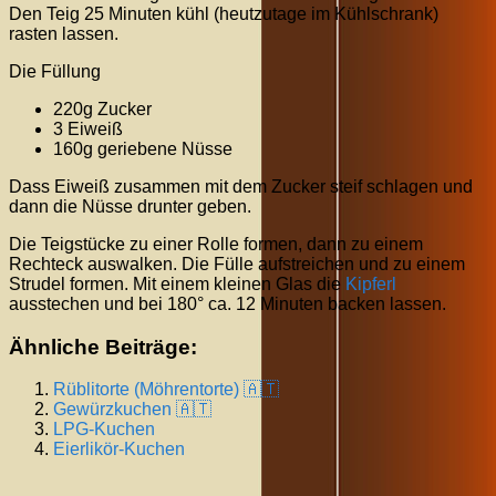
Den Teig 25 Minuten kühl (heutzutage im Kühlschrank)
rasten lassen.
Die Füllung
220g Zucker
3 Eiweiß
160g geriebene Nüsse
Dass Eiweiß zusammen mit dem Zucker steif schlagen und
dann die Nüsse drunter geben.
Die Teigstücke zu einer Rolle formen, dann zu einem
Rechteck auswalken. Die Fülle aufstreichen und zu einem
Strudel formen. Mit einem kleinen Glas die
Kipferl
ausstechen und bei 180° ca. 12 Minuten backen lassen.
Ähnliche Beiträge:
Rüblitorte (Möhrentorte) 🇦🇹
Gewürzkuchen 🇦🇹
LPG-Kuchen
Eierlikör-Kuchen