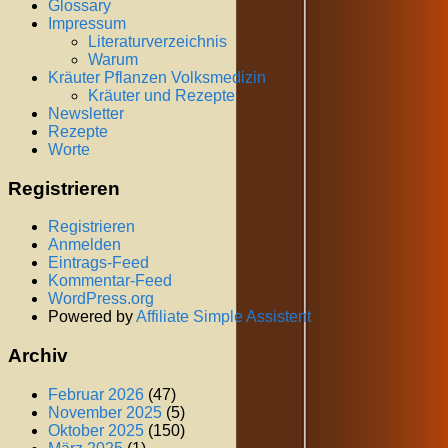
Glossary
Impressum
Literaturverzeichnis
Warum
Kräuter Pflanzen Volksmedizin
Kräuter und Rezepte
Newsletter
Rezepte
Worte
Registrieren
Registrieren
Anmelden
Eintrags-Feed
Kommentar-Feed
WordPress.org
Powered by
Affiliate Simple Assistent
Archiv
Februar 2026
(47)
November 2025
(5)
Oktober 2025
(150)