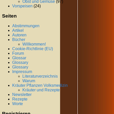
Obst und Gemüse
(97)
Vorspeisen
(24)
Seiten
Abstimmungen
Artikel
Autoren
Bücher
Willkommen!
Cookie-Richtlinie (EU)
Forum
Glossar
Glossary
Glossary
Impressum
Literaturverzeichnis
Warum
Kräuter Pflanzen Volksmedizin
Kräuter und Rezepte
Newsletter
Rezepte
Worte
Registrieren