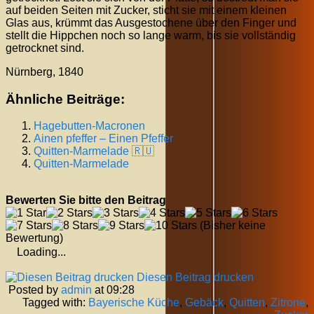
auf beiden Seiten mit Zucker, sticht sie mit einem kleinen
Glas aus, krümmt das Ausgestochene über den Finger und
stellt die Hippchen noch so lange warm, bis sie vollständig
getrocknet sind.
Nürnberg, 1840
Ähnliche Beiträge:
Hagebutten-Macronen
Ainen pfeffer – Einen Pfeffer
Quitten-Marmelade 🇷🇺
Quitten-Marmelade
Bewerten Sie bitte den Beitrag
(Bisher keine
Bewertung)
Loading...
Diesen Beitrag drucken
Posted by
admin
at 09:28
Tagged with:
Bayerische Küche
,
Gebäck
,
Quitten
,
Zitrone
,