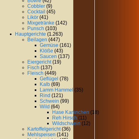
Bowle
(42)
Cobbler
(9)
Cocktail
(45)
Likör
(41)
Mixgetränke
(142)
Punsch
(103)
Hauptgerichte
(1.263)
Beilagen
(447)
Gemüse
(161)
Klöße
(43)
Saucen
(137)
Eiergericht
(19)
Fisch
(137)
Fleisch
(449)
Geflügel
(78)
Kalb
(69)
Lamm Hammel
(35)
Rind
(121)
Schwein
(99)
Wild
(64)
Hase Kaninchen
(18)
Reh Hirsch
(11)
Wildschwein
(12)
Kartoffelgericht
(36)
Mehlspeisen
(141)