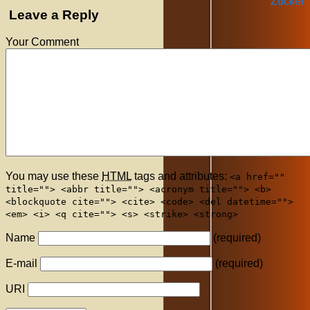
Zucker
Leave a Reply
Your Comment
You may use these
HTML
tags and attributes:
<a href=""
title=""> <abbr title=""> <acronym title=""> <b>
<blockquote cite=""> <cite> <code> <del datetime="">
<em> <i> <q cite=""> <s> <strike> <strong>
Name
(required)
E-mail
(required)
URI