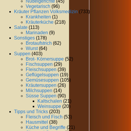
Nudelgerichte
(45)
Vegetarisch
(96)
Kräuter Pflanzen Volksmedizin
(733)
Krankheiten
(1)
Kräuterküche
(218)
Salate
(113)
Marinaden
(9)
Sonstiges
(178)
Brotaufstrich
(62)
Wurst
(64)
Suppen
(403)
Brot- Körnersuppe
(52)
Fischsuppen
(29)
Fleischsuppen
(39)
Geflügelsuppen
(19)
Gemüsesuppen
(105)
Kräutersuppen
(26)
Milchsuppen
(14)
Süsse Suppen
(90)
Kaltschalen
(21)
Weinsuppe
(20)
Tipps und Tricks
(203)
Fleisch und Fisch
(53)
Hausmittel
(38)
Küche und Begriffe
(21)