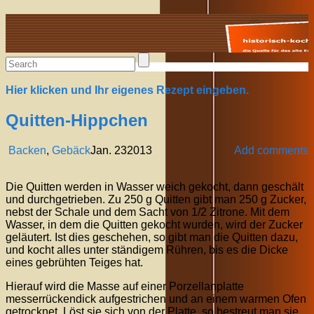
Alte Rezepte online
Hier klicken und Ihr eigenes Rezept eingeben.
Quitten-Hippchen
Backen
,
Gebäck
Jan.
23
2013
Add comments
Die Quitten werden in Wasser weich gekocht, dann geschält
und durchgetrieben. Zu 250 g Quitten gibt man 250 g Zucker,
nebst der Schale und dem Sacht von 1/2 Zitrone. Mit dem
Wasser, in dem die Quitten gekocht wurden, wird der Zucker
geläutert. Ist dies geschehen, so gibt man die Quitten dazu,
und kocht alles unter ständigem Rühren, bis es die Dicke
eines gebrühten Teiges hat.
Hierauf wird die Masse auf einer Porzellanplatte
messerrückendick aufgestrichen und an einem warmen Ofen
getrocknet. Löst sie sich von der Platte, so bestreut man sie