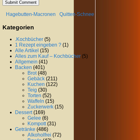
Hagebutten-Macronen
Quitten-Schnee
Kategorien
.Kochbücher
(5)
1 Rezept eingeben ?
(1)
Alle Artikel
(15)
Alles zum Kauf – Kochbücher
(5)
Allgemein
(41)
Backen
(401)
Brot
(48)
Gebäck
(211)
Kuchen
(122)
Teig
(30)
Torten
(52)
Waffeln
(15)
Zuckerwerk
(15)
Dessert
(169)
Gelee
(6)
Kompott
(31)
Getränke
(486)
Alkoholfrei
(72)