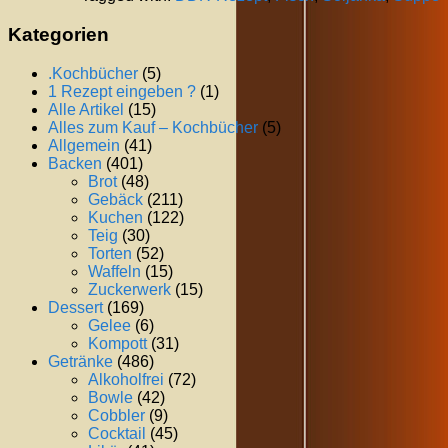
Kategorien
.Kochbücher
(5)
1 Rezept eingeben ?
(1)
Alle Artikel
(15)
Alles zum Kauf – Kochbücher
(5)
Allgemein
(41)
Backen
(401)
Brot
(48)
Gebäck
(211)
Kuchen
(122)
Teig
(30)
Torten
(52)
Waffeln
(15)
Zuckerwerk
(15)
Dessert
(169)
Gelee
(6)
Kompott
(31)
Getränke
(486)
Alkoholfrei
(72)
Bowle
(42)
Cobbler
(9)
Cocktail
(45)