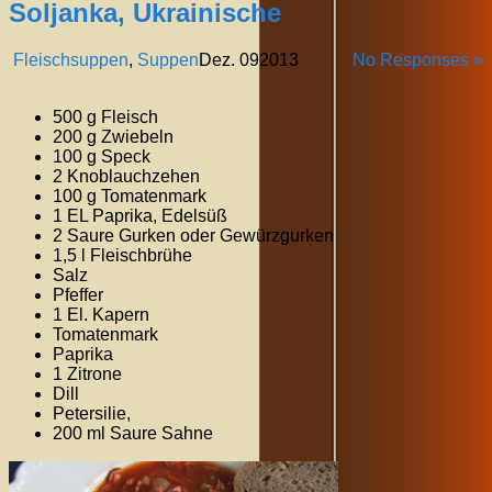
Soljanka, Ukrainische
Fleischsuppen
,
Suppen
Dez.
09
2013
No Responses »
500 g Fleisch
200 g Zwiebeln
100 g Speck
2 Knoblauchzehen
100 g Tomatenmark
1 EL Paprika, Edelsüß
2 Saure Gurken oder Gewürzgurken
1,5 l Fleischbrühe
Salz
Pfeffer
1 El. Kapern
Tomatenmark
Paprika
1 Zitrone
Dill
Petersilie,
200 ml Saure Sahne