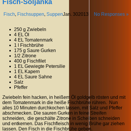
Fisch-Soljanka
Fisch
,
Fischsuppen
,
Suppen
Jan.
30
2013
No Responses »
250 g Zwiebeln
4 EL Öl
4 EL Tomatenmark
1 l Fischbrühe
175 g Saure Gurken
1/2 Zitrone
400 g Fischfilet
1 EL Gewiegte Petersilie
1 EL Kapern
4 EL Saure Sahne
Salz
Pfeffer
Zwiebeln fein hacken, in heißem Öl goldgelb rösten und mit
dem Tomatenmark in die heiße Fischbrühe rühren. Nun
alles 10 Minuten durchkochen lassen, mit Salz und Pfeffer
abschmecken. Die sauren Gurken in feine Streifen
schneiden, die geschälte Zitrone in Scheiben schneiden
und entkernen. Das Fischfleisch in wenig Brühe gar ziehen
lassen. Den Fisch in die Fischbrühe geben.