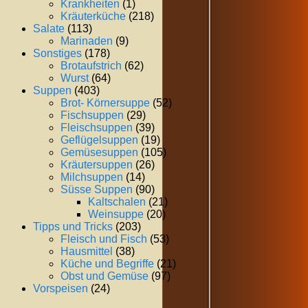
Krankheiten
(1)
Kräuterküche
(218)
Salate
(113)
Marinaden
(9)
Sonstiges
(178)
Brotaufstrich
(62)
Wurst
(64)
Suppen
(403)
Brot- Körnersuppe
(52)
Fischsuppen
(29)
Fleischsuppen
(39)
Geflügelsuppen
(19)
Gemüsesuppen
(105)
Kräutersuppen
(26)
Milchsuppen
(14)
Süsse Suppen
(90)
Kaltschalen
(21)
Weinsuppe
(20)
Tipps und Tricks
(203)
Fleisch und Fisch
(53)
Hausmittel
(38)
Küche und Begriffe
(21)
Obst und Gemüse
(97)
Vorspeisen
(24)