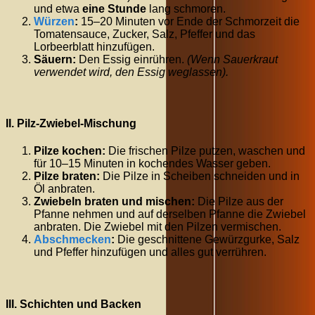
und etwa
eine Stunde
lang schmoren.
Würzen
:
15–20
Minuten vor Ende der Schmorzeit die
Tomatensauce, Zucker, Salz, Pfeffer und das
Lorbeerblatt hinzufügen.
Säuern:
Den Essig einrühren.
(Wenn Sauerkraut
verwendet wird, den Essig weglassen).
II. Pilz-Zwiebel-Mischung
Pilze kochen:
Die frischen Pilze putzen, waschen und
für
10–15
Minuten in kochendes Wasser geben.
Pilze braten:
Die Pilze in Scheiben schneiden und in
Öl anbraten.
Zwiebeln braten und mischen:
Die Pilze aus der
Pfanne nehmen und auf derselben Pfanne die Zwiebel
anbraten. Die Zwiebel mit den Pilzen vermischen.
Abschmecken
:
Die geschnittene Gewürzgurke, Salz
und Pfeffer hinzufügen und alles gut verrühren.
III. Schichten und Backen