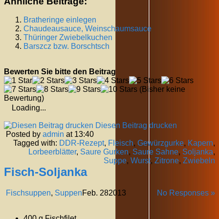
Ähnliche Beiträge:
Bratheringe einlegen
Chaudeausauce, Weinschaumsauce
Thüringer Zwiebelkuchen
Barszcz bzw. Borschtsch
Bewerten Sie bitte den Beitrag
(Bisher keine
Bewertung)
Loading...
Diesen Beitrag drucken
Posted by
admin
at 13:40
Tagged with:
DDR-Rezept
,
Fleisch
,
Gewürzgurke
,
Kapern
,
Lorbeerblätter
,
Saure Gurken
,
Saure Sahne
,
Soljanka
,
Suppe
,
Wurst
,
Zitrone
,
Zwiebeln
Fisch-Soljanka
Fischsuppen
,
Suppen
Feb.
28
2013
No Responses »
400 g Fischfilet