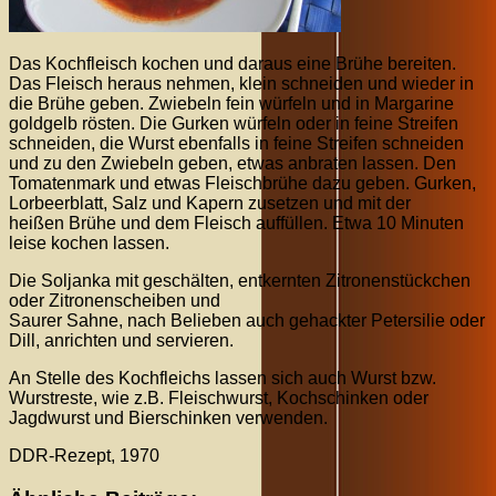
Das Kochfleisch kochen und daraus eine Brühe bereiten.
Das Fleisch heraus nehmen, klein schneiden und wieder in
die Brühe geben. Zwiebeln fein würfeln und in Margarine
goldgelb rösten. Die Gurken würfeln oder in feine Streifen
schneiden, die Wurst ebenfalls in feine Streifen schneiden
und zu den Zwiebeln geben, etwas anbraten lassen. Den
Tomatenmark und etwas Fleischbrühe dazu geben. Gurken,
Lorbeerblatt, Salz und Kapern zusetzen und mit der
heißen Brühe und dem Fleisch auffüllen. Etwa 10 Minuten
leise kochen lassen.
Die Soljanka mit geschälten, entkernten Zitronenstückchen
oder Zitronenscheiben und
Saurer Sahne, nach Belieben auch gehackter Petersilie oder
Dill, anrichten und servieren.
An Stelle des Kochfleichs lassen sich auch Wurst bzw.
Wurstreste, wie z.B. Fleischwurst, Kochschinken oder
Jagdwurst und Bierschinken verwenden.
DDR-Rezept, 1970