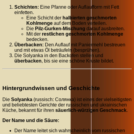
Schichten:
Eine Pfanne oder Auflaufform mit Fett
einfetten.
Eine Schicht der
halbierten geschmorten
Kohlmenge
auf dem Boden verteilen.
Die
Pilz-Gurken-Mischung
darauf ausbreiten.
Mit der
restlichen geschmorten Kohlmenge
bedecken.
Überbacken:
Den Auflauf mit Paniermehl bestreuen
und mit etwas Öl beträufeln (besprühen).
Die Solyanka in den Backofen stellen und
überbacken
, bis sie eine schöne Kruste bildet.
Hintergrundwissen und Geschichte
Die
Solyanka
(russisch: Солянка) ist eines der vielseitigsten
und beliebtesten Gerichte der russischen und ukrainischen
Küche, bekannt für ihren
säuerlich-würzigen Geschmack
.
Der Name und die Säure:
Der Name leitet sich wahrscheinlich vom russischen