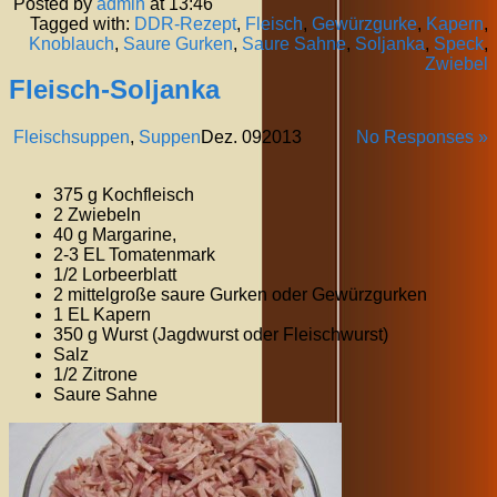
Posted by
admin
at 13:46
Tagged with:
DDR-Rezept
,
Fleisch
,
Gewürzgurke
,
Kapern
,
Knoblauch
,
Saure Gurken
,
Saure Sahne
,
Soljanka
,
Speck
,
Zwiebel
Fleisch-Soljanka
Fleischsuppen
,
Suppen
Dez.
09
2013
No Responses »
375 g Kochfleisch
2 Zwiebeln
40 g Margarine,
2-3 EL Tomatenmark
1/2 Lorbeerblatt
2 mittelgroße saure Gurken oder Gewürzgurken
1 EL Kapern
350 g Wurst (Jagdwurst oder Fleischwurst)
Salz
1/2 Zitrone
Saure Sahne