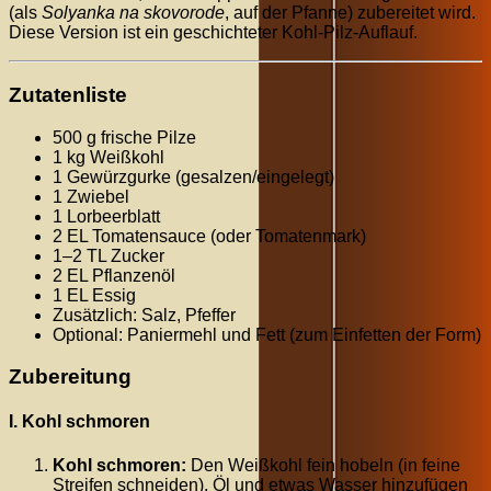
(als
Solyanka na skovorode
, auf der Pfanne) zubereitet wird.
Diese Version ist ein geschichteter Kohl-Pilz-Auflauf.
Zutatenliste
500 g frische Pilze
1 kg Weißkohl
1 Gewürzgurke (gesalzen/eingelegt)
1 Zwiebel
1 Lorbeerblatt
2 EL Tomatensauce (oder Tomatenmark)
1–2 TL Zucker
2 EL Pflanzenöl
1 EL Essig
Zusätzlich: Salz, Pfeffer
Optional: Paniermehl und Fett (zum Einfetten der Form)
Zubereitung
I. Kohl schmoren
Kohl schmoren:
Den Weißkohl fein hobeln (in feine
Streifen schneiden). Öl und etwas Wasser hinzufügen