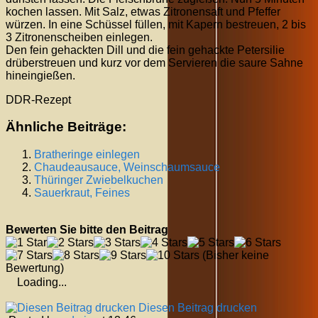
kochen lassen. Mit Salz, etwas Zitronensaft und Pfeffer
würzen. In eine Schüssel füllen, mit Kapern bestreuen, 2 bis
3 Zitronenscheiben einlegen.
Den fein gehackten Dill und die fein gehackte Petersilie
drüberstreuen und kurz vor dem Servieren die saure Sahne
hineingießen.
DDR-Rezept
Ähnliche Beiträge:
Bratheringe einlegen
Chaudeausauce, Weinschaumsauce
Thüringer Zwiebelkuchen
Sauerkraut, Feines
Bewerten Sie bitte den Beitrag
(Bisher keine
Bewertung)
Loading...
Diesen Beitrag drucken