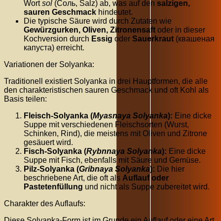
Wort
sol
(Соль, Salz) ab, was auf den
salzigen,
sauren Geschmack
hindeutet.
Die typische Säure wird durch Zutaten wie
Gewürzgurken, Oliven, Zitronensaft
oder in dieser
Kochversion durch
Essig
oder
Sauerkraut
(квашеная
капуста) erreicht.
Variationen der Solyanka:
Traditionell existiert Solyanka in drei Hauptformen, die alle
den charakteristischen sauren Geschmack und oft Kohl als
Basis teilen:
Fleisch-Solyanka (
Myasnaya Solyanka
):
Eine dicke
Suppe mit verschiedenen Fleischsorten (Wurst,
Schinken, Rind), die meistens mit Oliven und Zitrone
gesäuert wird.
Fisch-Solyanka (
Rybnnaya Solyanka
):
Eine dicke
Suppe mit Fisch, ebenfalls mit Säure und Gemüse.
Pilz-Solyanka (
Gribnaya Solyanka
):
Die hier
beschriebene Art, die oft als
Auflauf oder
Pastetenfüllung
und nicht als Suppe zubereitet wird.
Charakter des Auflaufs:
Diese Solyanka-Form ist im Grunde ein Auflauf oder eine Art