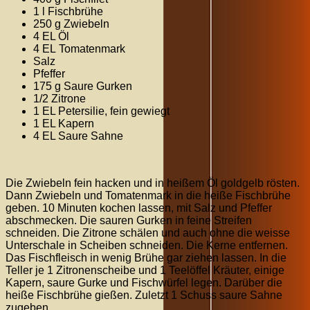
1 l Fischbrühe
250 g Zwiebeln
4 EL Öl
4 EL Tomatenmark
Salz
Pfeffer
175 g Saure Gurken
1/2 Zitrone
1 EL Petersilie, fein gewiegt
1 EL Kapern
4 EL Saure Sahne
Die Zwiebeln fein hacken und in heißem Öl goldgelb rösten.
Dann Zwiebeln und Tomatenmark in die heiße Fischbrühe
geben. 10 Minuten kochen lassen, mit Salz und Pfeffer
abschmecken. Die sauren Gurken in feine Streifen
schneiden. Die Zitrone schälen und auch ohne die weisse
Unterschale in Scheiben schneiden. Die Kerne entfernen.
Das Fischfleisch in wenig Brühe gar ziehen lassen. In die
Teller je 1 Zitronenscheibe und 1 Teelöffel Kräuter, einige
Kapern, saure Gurke und Fischwürfel legen. Darüber die
heiße Fischbrühe gießen. Zuletzt 1 Schuss saure Sahne
zugeben.