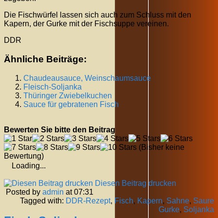
Die Fischwürfel lassen sich auch zum Schluss mit den
Kapern, der Gurke mit der Fischsuppe vereinen.
DDR
Ähnliche Beiträge:
Chaudeausauce, Weinschaumsauce
Fleisch-Soljanka
Thüringer Zwiebelkuchen
Sauce für gebratenen Fisch
Bewerten Sie bitte den Beitrag
(Bisher keine
Bewertung)
Loading...
Diesen Beitrag drucken
Posted by
admin
at 07:31
Tagged with:
DDR-Rezept
,
Fisch
,
Kapern
,
Sahne
,
Saure
Gurke
,
Soljanka