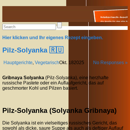
Alte Rezepte online
Hier klicken und Ihr eigenes Rezept eingeben.
Pilz-Solyanka 🇷🇺
Hauptgerichte
,
Vegetarisch
Okt.
18
2025
No Responses »
Gribnaya Solyanka
(Pilz-Solyanka), eine herzhafte
russische Pastete oder ein Auflaufgericht, das auf
geschmorter Kohl und Pilzen basiert.
Pilz-Solyanka (Solyanka Gribnaya)
Die Solyanka ist ein vielseitiges russisches Gericht, das
sowohl als dicke, saure Suppe als auch als deftiger Auflauf