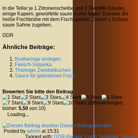
In die Teller je 1 Zitronenscheibe und 1 Teelöffel Kräuter,
einige Kapern, gewürfelte saure Gurke legen. Darüber die
heiße Fischbrühe mit dem Fisch gießen. Zuletzt 1 Schuss
saure Sahne zugeben.
DDR
Ähnliche Beiträge:
Bratheringe einlegen
Fleisch-Soljanka
Thüringer Zwiebelkuchen
Sauce für gebratenen Fisch
Bewerten Sie bitte den Beitrag
(
2
Bewertungen,
bisher:
5,50
von 10)
Loading...
Diesen Beitrag drucken
Posted by
admin
at 15:31
Tagged with:
DDR-Rezept
,
Fisch
,
Soljanka
,
Suppe