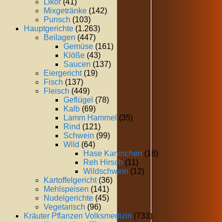
Likör
(41)
Mixgetränke
(142)
Punsch
(103)
Hauptgerichte
(1.263)
Beilagen
(447)
Gemüse
(161)
Klöße
(43)
Saucen
(137)
Eiergericht
(19)
Fisch
(137)
Fleisch
(449)
Geflügel
(78)
Kalb
(69)
Lamm Hammel
(35)
Rind
(121)
Schwein
(99)
Wild
(64)
Hase Kaninchen
(18)
Reh Hirsch
(11)
Wildschwein
(12)
Kartoffelgericht
(36)
Mehlspeisen
(141)
Nudelgerichte
(45)
Vegetarisch
(96)
Kräuter Pflanzen Volksmedizin
(733)