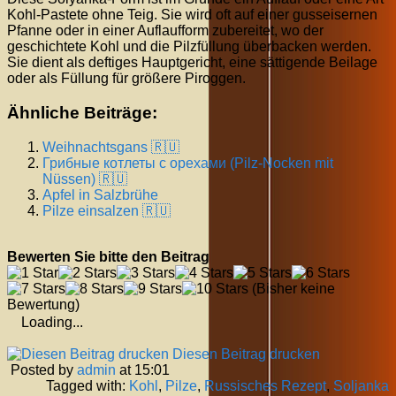
Kohl-Pastete ohne Teig. Sie wird oft auf einer gusseisernen
Pfanne oder in einer Auflaufform zubereitet, wo der
geschichtete Kohl und die Pilzfüllung überbacken werden.
Sie dient als deftiges Hauptgericht, eine sättigende Beilage
oder als Füllung für größere Piroggen.
Ähnliche Beiträge:
Weihnachtsgans 🇷🇺
Грибные котлеты с орехами (Pilz-Nocken mit
Nüssen) 🇷🇺
Apfel in Salzbrühe
Pilze einsalzen 🇷🇺
Bewerten Sie bitte den Beitrag
(Bisher keine
Bewertung)
Loading...
Diesen Beitrag drucken
Posted by
admin
at 15:01
Tagged with:
Kohl
,
Pilze
,
Russisches Rezept
,
Soljanka