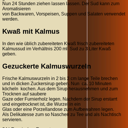
Nun 24 Stunden ziehen lassen lassen. Der Sud kann zum
Aromatisieren
von Backwaren, Vorspeisen, Suppen und Salaten verwendet
werden.
Kwaß mit Kalmus
In den wie üblich zubereiteten Kwaß frisch zubereiteten
Kalmussud im Verhältnis 200 ml Sud zu 3 Liter Kwaß
geben.
Gezuckerte Kalmuswurzeln
Frische Kalmuswurzeln in 2 bis 3 cm lange Teile brechen
und in dicken Zuckersirup geben. Nun ca. 10 Minuten
köcheln kochen. Aus dem Sirup herausnehmen und zum
Trocknen auf saubere
Gaze oder Furnierholz legen. Nachdem der Sirup erstarrt
und eingetrocknet ist, die Wurzel in ein
Glas oder eine Porzellandose zum Aufbewahren legen.
Als Delikatesse zum so Naschen zu Tee und als Nachtisch
servieren.