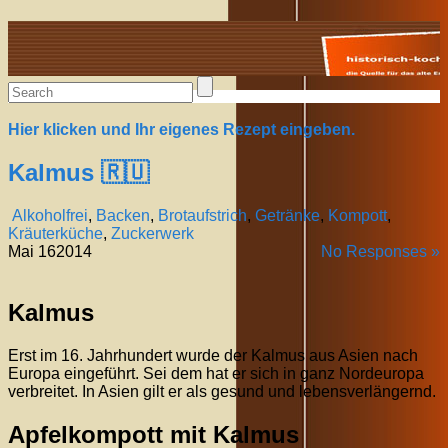
Alte Rezepte online
Hier klicken und Ihr eigenes Rezept eingeben.
Kalmus 🇷🇺
Alkoholfrei
,
Backen
,
Brotaufstrich
,
Getränke
,
Kompott
,
Kräuterküche
,
Zuckerwerk
Mai
16
2014
No Responses »
Kalmus
Erst im 16. Jahrhundert wurde der Kalmus aus Asien nach
Europa eingeführt. Sei dem hat er sich in ganz Nordeuropa
verbreitet. In Asien gilt er als gesund und lebensverlängernd.
Apfelkompott mit Kalmus