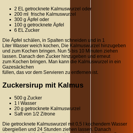
2 EL getrocknete Kalmuswurzel oder
200 ml frische Kalmuswurzel
300 g Äpfel oder
100 g getrocknete Äpfel
6 EL Zucker
Die Äpfel schälen, in Spalten schneiden und in 1
Liter Wasser weich kochen, Die Kalmuswurzel hinzugeben
und zum Kochen bringen. Nun 5 bis 10 Minuten ziehen
lassen. Danach den Zucker hinzugeben und erneut
zum Kochen bringen. Man kann die Kalmuswurzel in ein
Gazesäckchen
füllen, das vor dem Servieren zu entfernen ist.
Zuckersirup mit Kalmus
500 g Zucker
1 l Wasser
20 g getrocknete Kalmuswurzel
Saft von 1/2 Zitrone
Die getrocknete Kalmuswurzel mit 0,5 I kochendem Wasser
übergießen und 24 Stunden ziehen lassen. Danach