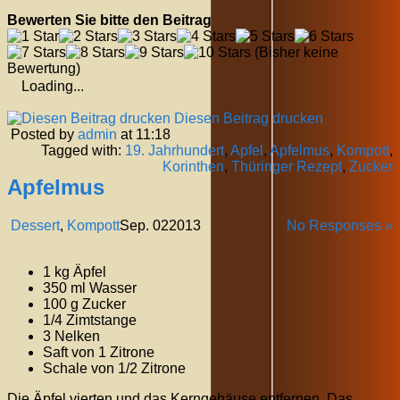
Bewerten Sie bitte den Beitrag
(Bisher keine
Bewertung)
Loading...
Diesen Beitrag drucken
Posted by
admin
at 11:18
Tagged with:
19. Jahrhundert
,
Apfel
,
Apfelmus
,
Kompott
,
Korinthen
,
Thüringer Rezept
,
Zucker
Apfelmus
Dessert
,
Kompott
Sep.
02
2013
No Responses »
1 kg Äpfel
350 ml Wasser
100 g Zucker
1/4 Zimtstange
3 Nelken
Saft von 1 Zitrone
Schale von 1/2 Zitrone
Die Äpfel vierten und das Kerngehäuse entfernen. Das