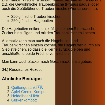
Die Traubenkirsche ist süsslich-bitter. Anzutreffen ist bei uns
z.B. die Gewöhnliche Traubenkirsche (Prunus padus) oder
auch die Spätblühende Traubenkirsche (Prunus serotina).
250 g frische Traubenkirschen
250 g frische Hagebutten
Die Hagebutten entkernen, kräftig in einem Sieb waschen,
Zucker hinzuftigen und mit den Traubenkirschen kochen.
Alternativ kann man auch die Hagebutten und
Traubenkirschen einzeln kochen, die Hagebutten durch ein
Sieb streichen, so dass die Kerne zurück bleiben und
anschließend beide Früchte vermischen.
Man kann auch Zucker nach Geschmack hinzu geben.
34.) Russisches Rezept
Ähnliche Beiträge:
Quittengetränk 🇷🇺
Apfel-Creme-Kompott
Heidelbeer-Likör
Gurkenkompott