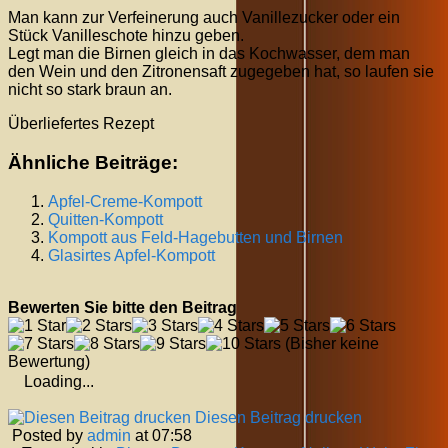
Man kann zur Verfeinerung auch Vanillezucker oder ein
Stück Vanilleschote hinzu geben.
Legt man die Birnen gleich in das Kochwasser, dem man
den Wein und den Zitronensaft zugegeben hat, so laufen sie
nicht so stark braun an.
Überliefertes Rezept
Ähnliche Beiträge:
Apfel-Creme-Kompott
Quitten-Kompott
Kompott aus Feld-Hagebutten und Birnen
Glasirtes Apfel-Kompott
Bewerten Sie bitte den Beitrag
(Bisher keine
Bewertung)
Loading...
Diesen Beitrag drucken
Posted by
admin
at 07:58