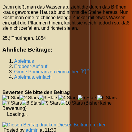
Dann gießt man das Wasser ab, zieht die durch das Brühen
kraus gewordene Haut ab und nimmt die Steine heraus. Nun
kocht man eine reichliche Menge Zucker mit etwas Wasser
ein, gibt die Pflaumen hinein, kocht sie weich, jedoch so, daß
sie nicht zerfallen, und richtet sie an.
25.) Thüringen, 1854
Ähnliche Beiträge:
Apfelmus
Erdbeer-Auflauf
Grüne Pomeranzen einmachen 🇦🇹
Apfelmus, einfach
Bewerten Sie bitte den Beitrag
(Bisher keine
Bewertung)
Loading...
Diesen Beitrag drucken
Posted by
admin
at 11:30