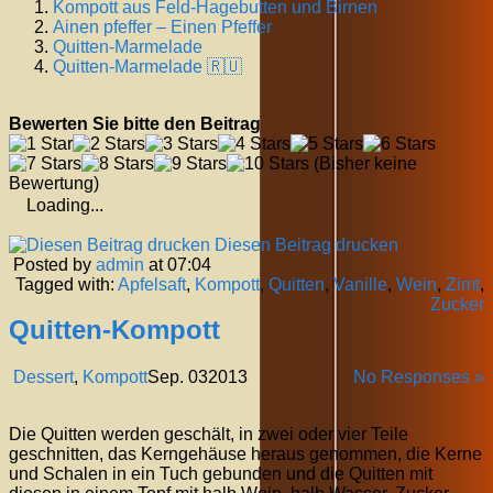
Kompott aus Feld-Hagebutten und Birnen
Ainen pfeffer – Einen Pfeffer
Quitten-Marmelade
Quitten-Marmelade 🇷🇺
Bewerten Sie bitte den Beitrag
(Bisher keine
Bewertung)
Loading...
Diesen Beitrag drucken
Posted by
admin
at 07:04
Tagged with:
Apfelsaft
,
Kompott
,
Quitten
,
Vanille
,
Wein
,
Zimt
,
Zucker
Quitten-Kompott
Dessert
,
Kompott
Sep.
03
2013
No Responses »
Die Quitten werden geschält, in zwei oder vier Teile
geschnitten, das Kerngehäuse heraus genommen, die Kerne
und Schalen in ein Tuch gebunden und die Quitten mit