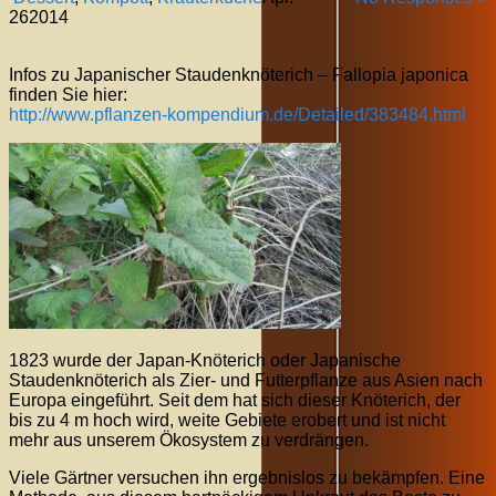
26
2014
Infos zu Japanischer Staudenknöterich – Fallopia japonica
finden Sie hier:
http://www.pflanzen-kompendium.de/Detailed/383484.html
1823 wurde der Japan-Knöterich oder Japanische
Staudenknöterich als Zier- und Futterpflanze aus Asien nach
Europa eingeführt. Seit dem hat sich dieser Knöterich, der
bis zu 4 m hoch wird, weite Gebiete erobert und ist nicht
mehr aus unserem Ökosystem zu verdrängen.
Viele Gärtner versuchen ihn ergebnislos zu bekämpfen. Eine