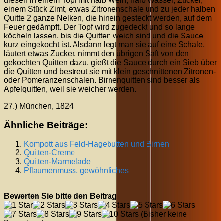
diesen in einem Topf mit halb Wein, halb Wasser, Zucker,
einem Stück Zimt, etwas Zitronenschale und zu jeder halben
Quitte 2 ganze Nelken, die hinein gesteckt werden, auf dem
Feuer gedämpft. Der Topf wird zugedeckt und so lange
köcheln lassen, bis die Quitten weich sind und die Sauce
kurz eingekocht ist. Alsdann legt man sie auf eine Schale,
läutert etwas Zucker, nimmt den übrigen Saft von den
gekochten Quitten dazu, gießt die Sauce durch ein Sieb über
die Quitten und bestreut sie mit klein geschnittenen Zitronen-
oder Pomeranzenschalen. Birnenquitten sind besser als
Apfelquitten, weil sie weicher werden.
27.) München, 1824
Ähnliche Beiträge:
Kompott aus Feld-Hagebutten und Birnen
Quitten-Creme
Quitten-Marmelade
Pflaumenmuss, gewöhnliches
Bewerten Sie bitte den Beitrag
(Bisher keine