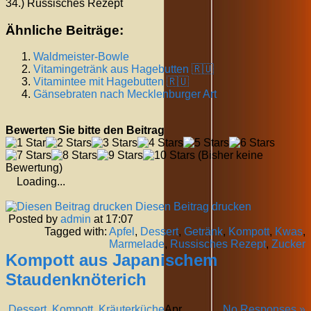
34.) Russisches Rezept
Ähnliche Beiträge:
Waldmeister-Bowle
Vitamingetränk aus Hagebutten 🇷🇺
Vitamintee mit Hagebutten 🇷🇺
Gänsebraten nach Mecklenburger Art
Bewerten Sie bitte den Beitrag
(Bisher keine
Bewertung)
Loading...
Diesen Beitrag drucken
Posted by
admin
at 17:07
Tagged with:
Apfel
,
Dessert
,
Getränk
,
Kompott
,
Kwas
,
Marmelade
,
Russisches Rezept
,
Zucker
Kompott aus Japanischem
Staudenknöterich
Dessert
,
Kompott
,
Kräuterküche
Apr.
No Responses »