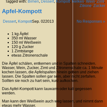
Tagged with:
Birnen
,
Dessert
,
Kompott
,
Nelken
,
Wein
,
Zimt
,
Zitrone
,
Zucker
Apfel-Kompott
Dessert
,
Kompott
Sep.
02
2013
No Responses »
1 kg Äpfel
350 ml Wasser
150 ml Weißwein
120 g Zucker
1 Zimtstange
etwas Zitronenschale
Die Äpfel schälen, entkernen und in Spalten schneiden.
Wasser, Wein, Zucker, Zimt und Zitronenschale ca. 1 Minute
kochen lassen, die Apfelspalten hinein geben und ziehen
lassen. Die Spalten sollen gar sein, aber nicht zerfallen.
Sollten sie noch zu hart sein, kurz aufkochen.
Das Apfel-Kompott kann lauwarm oder kalt gegessen
werden.
Man kann den Weißwein auch weg lassen, und nimmt dann
etwas mehr Wasser.