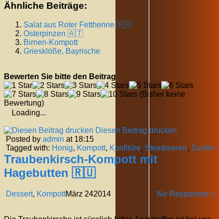
Ähnliche Beiträge:
Salat aus Roter Fetthenne 🇷🇺
Osterpinzen 🇦🇹
Birnen-Kompott
Griesklöße, Bayrische
Bewerten Sie bitte den Beitrag
(Bisher keine
Bewertung)
Loading...
Diesen Beitrag drucken
Posted by
admin
at 18:15
Tagged with:
Honig
,
Kompott
,
Konfitüre
,
Steinbeeren
,
Zucker
Traubenkirsch-Kompott mit
Hagebutten 🇷🇺
Dessert
,
Kompott
März
24
2014
No Responses »