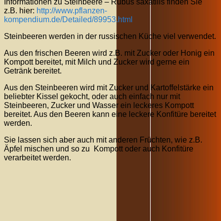
Informationen zu Steinbeere – Rubus saxatilis finden Sie
z.B. hier:
http://www.pflanzen-
kompendium.de/Detailed/89953.html
Steinbeeren werden in der russischen Küche viel verwendet.
Aus den frischen Beeren wird z.B. mit Zucker oder Honig ein
Kompott bereitet, mit Milch und Zucker wird gerne ein
Getränk bereitet.
Aus den Steinbeeren wird mit Zucker und Kartoffelstärke ein
beliebter Kissel gekocht, oder auch einfach nur mit
Steinbeeren, Zucker und Wasser ein leckeres Kompott
bereitet. Aus den Beeren kann eine leckere Konfitüre bereitet
werden.
Sie lassen sich aber auch mit anderen Früchten, wie z.B.
Äpfel mischen und so zu Kompott oder auch Konfitüre
verarbeitet werden.