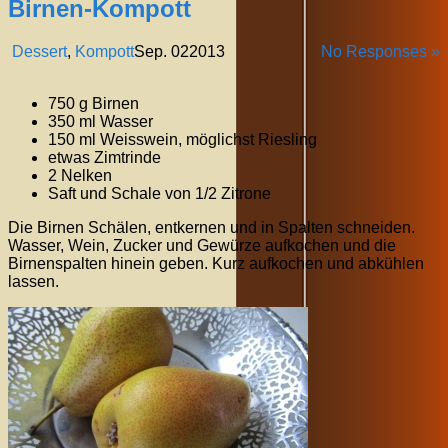
Birnen-Kompott
Dessert
,
Kompott
Sep.
02
2013
No Responses »
750 g Birnen
350 ml Wasser
150 ml Weisswein, möglichst Riesling
etwas Zimtrinde
2 Nelken
Saft und Schale von 1/2 Zitrone
Die Birnen Schälen, entkernen und in Spalten schneiden.
Wasser, Wein, Zucker und Gewürze aufkochen und die
Birnenspalten hinein geben. Kurz aufkochen und abkühlen
lassen.