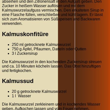
abseihen und den Zitronensaft in den Aufguß geben. Den
Zucker in heißem Wasser auflösen und mit dem
Kalmuswurzelaufguss vermischen. Den erkalteten Sirup in
eine Flasche füllen, verschließen und kühl lagern. Er lässt
sich zum Aromatisieren von Süßspeisen und Backwaren
verwenden.
Kalmuskonfitüre
250 ml getrocknete Kalmuswurzel
750 g Äpfel, Pflaumen, Datteln oder Qutten
3 l Zuckersirup
Die Kalmuswurzel in den kochenden Zuckersirup streuen
und ca. 10 Minuten köcheln lassen. Das Obst hinzuftigen
und fertigkochen.
Kalmussud
20 g getrocknete Kalmuswurzel
1 l Wasser
Die Kalmuswurzel zerkleinern und in kochendes Wasser
geben. Aufkochen lassen und vom Feuer nehmen.