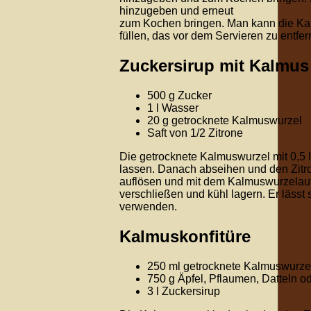
hinzugeben und erneut
zum Kochen bringen. Man kann die Ka
füllen, das vor dem Servieren zu entfern
Zuckersirup mit Kalmus
500 g Zucker
1 l Wasser
20 g getrocknete Kalmuswurzel
Saft von 1/2 Zitrone
Die getrocknete Kalmuswurzel mit 0,
lassen. Danach abseihen und den Zitr
auflösen und mit dem Kalmuswurzelaufg
verschließen und kühl lagern. Er läss
verwenden.
Kalmuskonfitüre
250 ml getrocknete Kalmuswurze
750 g Äpfel, Pflaumen, Datteln o
3 l Zuckersirup