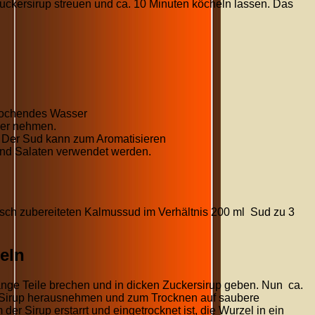
ckersirup streuen und ca. 10 Minuten köcheln lassen. Das
 kochendes Wasser
uer nehmen.
 Der Sud kann zum Aromatisieren
nd Salaten verwendet werden.
risch zubereiteten Kalmussud im Verhältnis 200 ml Sud zu 3
eln
ange Teile brechen und in dicken Zuckersirup geben. Nun ca.
Sirup herausnehmen und zum Trocknen auf saubere
er Sirup erstarrt und eingetrocknet ist, die Wurzel in ein