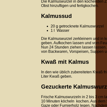
Die Kalmuswurzel in den kochenden Zu
Obst hinzuftigen und fertigkochen.
Kalmussud
20 g getrocknete Kalmuswurzel
1 l Wasser
Die Kalmuswurzel zerkleinern und in
geben. Aufkochen lassen und vom Fe
Nun 24 Stunden ziehen lassen lassen.
von Backwaren, Vorspeisen, Suppen u
Kwaß mit Kalmus
In den wie üblich zubereiteten Kwaß f
Liter Kwaß geben.
Gezuckerte Kalmuswurz
Frische Kalmuswurzeln in 2 bis 3 cm l
10 Minuten köcheln kochen. Aus dem 
Gaze oder Furnierholz legen. Nachdem d