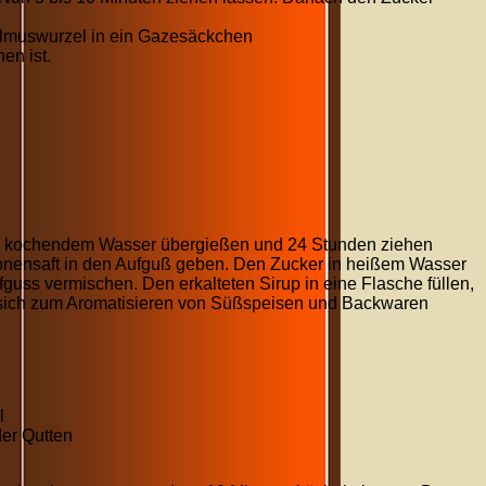
lmuswurzel in ein Gazesäckchen
en ist.
5 I kochendem Wasser übergießen und 24 Stunden ziehen
onensaft in den Aufguß geben. Den Zucker in heißem Wasser
uss vermischen. Den erkalteten Sirup in eine Flasche füllen,
t sich zum Aromatisieren von Süßspeisen und Backwaren
l
der Qutten