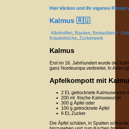
Hier klicken und Ihr eigenes Rezept
Kalmus 🇷🇺
Alkoholfrei
,
Backen
,
Brotaufstrich
,
Get
Kräuterküche
,
Zuckerwerk
Kalmus
Erst im 16. Jahrhundert wurde der Kalm
ganz Nordeuropa verbreitet. In Asien g
Apfelkompott mit Kalm
2 EL getrocknete Kalmuswurzel 
200 ml frische Kalmuswurzel
300 g Äpfel oder
100 g getrocknete Äpfel
6 EL Zucker
Die Äpfel schälen, in Spalten schneid
hinzugeben und zum Kochen bringen. 