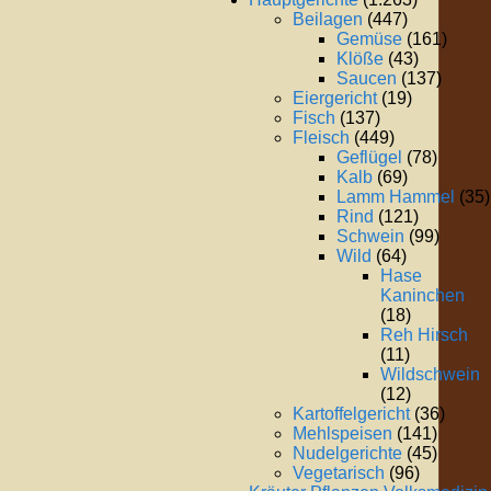
Beilagen
(447)
Gemüse
(161)
Klöße
(43)
Saucen
(137)
Eiergericht
(19)
Fisch
(137)
Fleisch
(449)
Geflügel
(78)
Kalb
(69)
Lamm Hammel
(35)
Rind
(121)
Schwein
(99)
Wild
(64)
Hase
Kaninchen
(18)
Reh Hirsch
(11)
Wildschwein
(12)
Kartoffelgericht
(36)
Mehlspeisen
(141)
Nudelgerichte
(45)
Vegetarisch
(96)