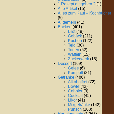
1 Rezept eingeben ?
(1)
Alle Artikel
(15)
Alles zum Kauf – Kochbücher
(5)
Allgemein
(41)
Backen
(401)
Brot
(48)
Gebäck
(211)
Kuchen
(122)
Teig
(30)
Torten
(52)
Waffeln
(15)
Zuckerwerk
(15)
Dessert
(169)
Gelee
(6)
Kompott
(31)
Getränke
(486)
Alkoholfrei
(72)
Bowle
(42)
Cobbler
(9)
Cocktail
(45)
Likör
(41)
Mixgetränke
(142)
Punsch
(103)
Hauptgerichte
(1.263)