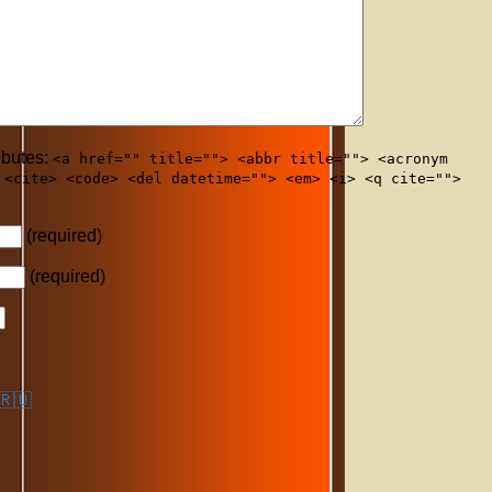
ibutes:
<a href="" title=""> <abbr title=""> <acronym
 <cite> <code> <del datetime=""> <em> <i> <q cite="">
(required)
(required)
🇷🇺