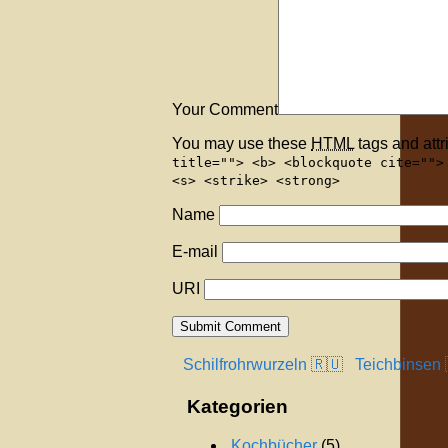
Your Comment
You may use these
HTML
tags and attr
title=""> <b> <blockquote cite="">
<s> <strike> <strong>
Name
E-mail
URI
Schilfrohrwurzeln 🇷🇺
Teichbinsen 
Kategorien
.Kochbücher
(5)