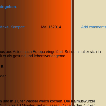
 eingeben.
ränke
,
Kompott
,
Mai
16
2014
Add comment
us aus Asien nach Europa eingeführt. Sei dem hat er sich in
ilt er als gesund und lebensverlängernd.
us
oder
en und in 1 Liter Wasser weich kochen, Die Kalmuswurzel
Nun 5 bis 10 Minuten ziehen lassen. Danach den Zucker