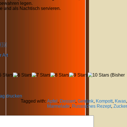
bewahren legen.
 und als Nachtisch servieren.
🇷🇺
 Art
(Bisher
rag drucken
Tagged with:
Apfel
,
Dessert
,
Getränk
,
Kompott
,
Kwas
Marmelade
,
Russisches Rezept
,
Zucke