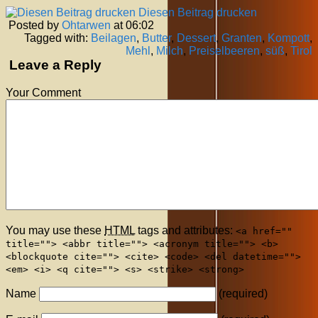
Diesen Beitrag drucken
Posted by
Ohtarwen
at 06:02
Tagged with:
Beilagen
,
Butter
,
Dessert
,
Granten
,
Kompott
,
Mehl
,
Milch
,
Preiselbeeren
,
süß
,
Tirol
Leave a Reply
Your Comment
You may use these
HTML
tags and attributes:
<a href=""
title=""> <abbr title=""> <acronym title=""> <b>
<blockquote cite=""> <cite> <code> <del datetime="">
<em> <i> <q cite=""> <s> <strike> <strong>
Name
(required)