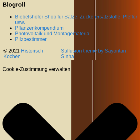
Blogroll
Biebelshofer Shop für Salze, Zuckerersatzstoffe, Pfeffer
usw.
Pflanzenkompendium
Photovoltaik und Montagematerial
Pilzbestimmer
© 2021
Historisch
Suffusion theme by Sayontan
Kochen
Sinha
Cookie-Zustimmung verwalten