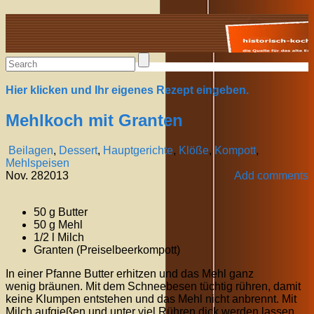
Alte Rezepte online
Hier klicken und Ihr eigenes Rezept eingeben.
Mehlkoch mit Granten
Beilagen
,
Dessert
,
Hauptgerichte
,
Klöße
,
Kompott
,
Mehlspeisen
Nov.
28
2013
Add comments
50 g Butter
50 g Mehl
1/2 l Milch
Granten (Preiselbeerkompott)
In einer Pfanne Butter erhitzen und das Mehl ganz
wenig bräunen. Mit dem Schneebesen tüchtig rühren, damit
keine Klumpen entstehen und das Mehl nicht anbrennt. Mit
Milch aufgießen und unter viel Rühren dick werden lassen.