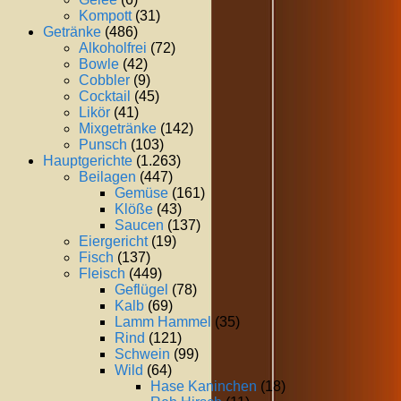
Kompott
(31)
Getränke
(486)
Alkoholfrei
(72)
Bowle
(42)
Cobbler
(9)
Cocktail
(45)
Likör
(41)
Mixgetränke
(142)
Punsch
(103)
Hauptgerichte
(1.263)
Beilagen
(447)
Gemüse
(161)
Klöße
(43)
Saucen
(137)
Eiergericht
(19)
Fisch
(137)
Fleisch
(449)
Geflügel
(78)
Kalb
(69)
Lamm Hammel
(35)
Rind
(121)
Schwein
(99)
Wild
(64)
Hase Kaninchen
(18)