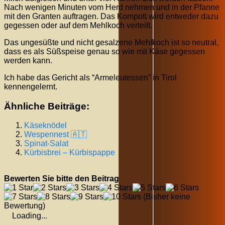
Nach wenigen Minuten vom Herd nehmen und in der Pfanne
mit den Granten auftragen. Das Kompott wird entweder dazu
gegessen oder auf dem Mehlkoch verteilt.
Das ungesüßte und nicht gesalzene Mehlkoch ist so neutral,
dass es als Süßspeise genau so wie mit Käse gegessen
werden kann.
Ich habe das Gericht als “Armeleutessen” in Tirol
kennengelernt.
Ähnliche Beiträge:
Käseknödel
Wespennest 🇦🇹
Spinat-Salat
Kürbisbrei – Kürbispappe
Bewerten Sie bitte den Beitrag
(Bisher keine
Bewertung)
Loading...