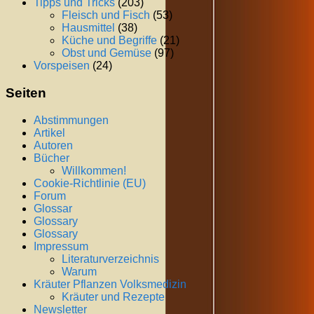
Tipps und Tricks
(203)
Fleisch und Fisch
(53)
Hausmittel
(38)
Küche und Begriffe
(21)
Obst und Gemüse
(97)
Vorspeisen
(24)
Seiten
Abstimmungen
Artikel
Autoren
Bücher
Willkommen!
Cookie-Richtlinie (EU)
Forum
Glossar
Glossary
Glossary
Impressum
Literaturverzeichnis
Warum
Kräuter Pflanzen Volksmedizin
Kräuter und Rezepte
Newsletter