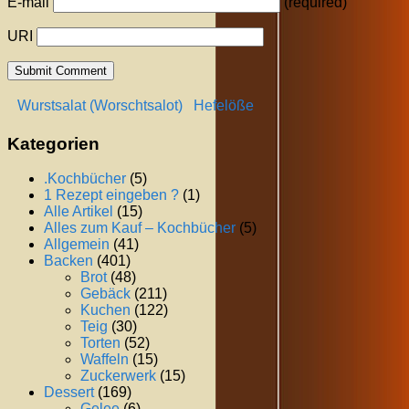
E-mail
(required)
URI
Wurstsalat (Worschtsalot)
Hefelöße
Kategorien
.Kochbücher
(5)
1 Rezept eingeben ?
(1)
Alle Artikel
(15)
Alles zum Kauf – Kochbücher
(5)
Allgemein
(41)
Backen
(401)
Brot
(48)
Gebäck
(211)
Kuchen
(122)
Teig
(30)
Torten
(52)
Waffeln
(15)
Zuckerwerk
(15)
Dessert
(169)
Gelee
(6)