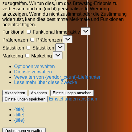
zuzugreifen. Wir tun dies, um das Browsing-Erlebnis zu
verbessern und um (nicht) personalisierte Werbung
anzuzeigen. Wenn du nicht zustimmst oder die Zustimmung
widerrufst, kann dies bestimmte Merkmale und Funktionen
beeinträchtigen.
Funktional
Funktional
Immer aktiv
Präferenzen
Präferenzen
Statistiken
Statistiken
Marketing
Marketing
Optionen verwalten
Dienste verwalten
Verwalten von {vendor_count}-Lieferanten
Lese mehr über diese Zwecke
Akzeptieren
Ablehnen
Einstellungen ansehen
Einstellungen ansehen
Einstellungen speichern
{title}
{title}
{title}
Zustimmung verwalten