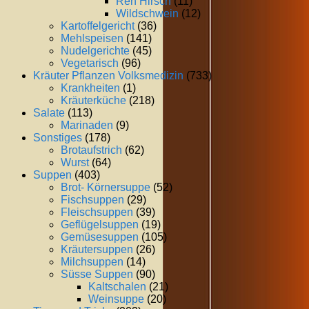
Reh Hirsch
(11)
Wildschwein
(12)
Kartoffelgericht
(36)
Mehlspeisen
(141)
Nudelgerichte
(45)
Vegetarisch
(96)
Kräuter Pflanzen Volksmedizin
(733)
Krankheiten
(1)
Kräuterküche
(218)
Salate
(113)
Marinaden
(9)
Sonstiges
(178)
Brotaufstrich
(62)
Wurst
(64)
Suppen
(403)
Brot- Körnersuppe
(52)
Fischsuppen
(29)
Fleischsuppen
(39)
Geflügelsuppen
(19)
Gemüsesuppen
(105)
Kräutersuppen
(26)
Milchsuppen
(14)
Süsse Suppen
(90)
Kaltschalen
(21)
Weinsuppe
(20)