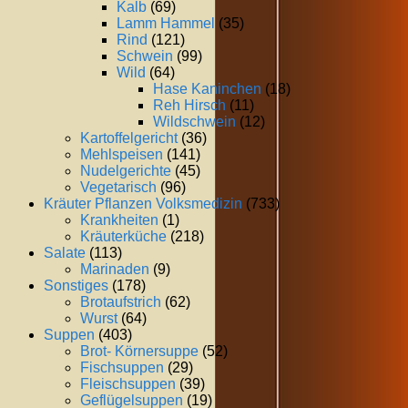
Kalb
(69)
Lamm Hammel
(35)
Rind
(121)
Schwein
(99)
Wild
(64)
Hase Kaninchen
(18)
Reh Hirsch
(11)
Wildschwein
(12)
Kartoffelgericht
(36)
Mehlspeisen
(141)
Nudelgerichte
(45)
Vegetarisch
(96)
Kräuter Pflanzen Volksmedizin
(733)
Krankheiten
(1)
Kräuterküche
(218)
Salate
(113)
Marinaden
(9)
Sonstiges
(178)
Brotaufstrich
(62)
Wurst
(64)
Suppen
(403)
Brot- Körnersuppe
(52)
Fischsuppen
(29)
Fleischsuppen
(39)
Geflügelsuppen
(19)