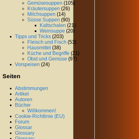
Gemüsesuppen
(105)
Kräutersuppen
(26)
Milchsuppen
(14)
Süsse Suppen
(90)
Kaltschalen
(21)
Weinsuppe
(20)
Tipps und Tricks
(203)
Fleisch und Fisch
(53)
Hausmittel
(38)
Küche und Begriffe
(21)
Obst und Gemüse
(97)
Vorspeisen
(24)
Seiten
Abstimmungen
Artikel
Autoren
Bücher
Willkommen!
Cookie-Richtlinie (EU)
Forum
Glossar
Glossary
Glossary