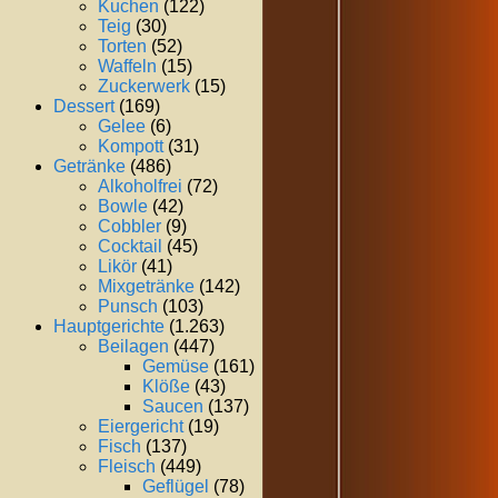
Kuchen
(122)
Teig
(30)
Torten
(52)
Waffeln
(15)
Zuckerwerk
(15)
Dessert
(169)
Gelee
(6)
Kompott
(31)
Getränke
(486)
Alkoholfrei
(72)
Bowle
(42)
Cobbler
(9)
Cocktail
(45)
Likör
(41)
Mixgetränke
(142)
Punsch
(103)
Hauptgerichte
(1.263)
Beilagen
(447)
Gemüse
(161)
Klöße
(43)
Saucen
(137)
Eiergericht
(19)
Fisch
(137)
Fleisch
(449)
Geflügel
(78)