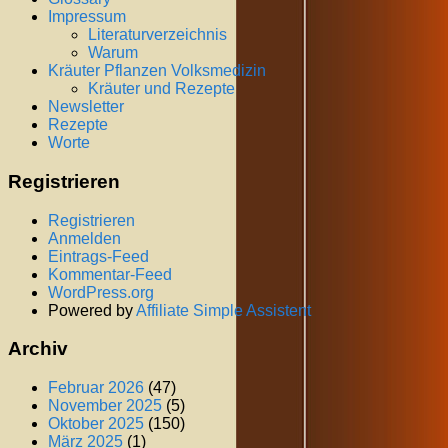
Impressum
Literaturverzeichnis
Warum
Kräuter Pflanzen Volksmedizin
Kräuter und Rezepte
Newsletter
Rezepte
Worte
Registrieren
Registrieren
Anmelden
Eintrags-Feed
Kommentar-Feed
WordPress.org
Powered by
Affiliate Simple Assistent
Archiv
Februar 2026
(47)
November 2025
(5)
Oktober 2025
(150)
März 2025
(1)