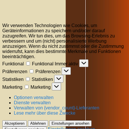
Wir verwenden Technologien wie Cookies, um
Geräteinformationen zu speichern und/oder darauf
zuzugreifen. Wir tun dies, um das Browsing-Erlebnis zu
verbessern und um (nicht) personalisierte Werbung
anzuzeigen. Wenn du nicht zustimmst oder die Zustimmung
widerrufst, kann dies bestimmte Merkmale und Funktionen
beeinträchtigen.
Funktional
Funktional
Immer aktiv
Präferenzen
Präferenzen
Statistiken
Statistiken
Marketing
Marketing
Optionen verwalten
Dienste verwalten
Verwalten von {vendor_count}-Lieferanten
Lese mehr über diese Zwecke
Akzeptieren
Ablehnen
Einstellungen ansehen