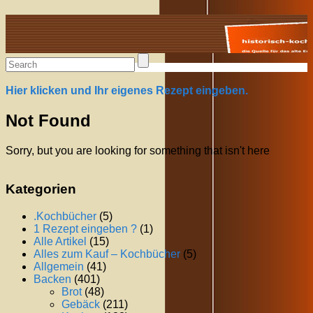
Alte Rezepte online
Hier klicken und Ihr eigenes Rezept eingeben.
Not Found
Sorry, but you are looking for something that isn't here
Kategorien
.Kochbücher
(5)
1 Rezept eingeben ?
(1)
Alle Artikel
(15)
Alles zum Kauf – Kochbücher
(5)
Allgemein
(41)
Backen
(401)
Brot
(48)
Gebäck
(211)