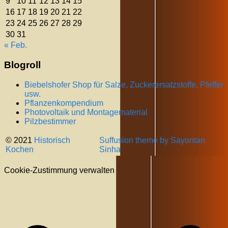
9
10
11
12
13
14
15
16
17
18
19
20
21
22
23
24
25
26
27
28
29
30
31
« Feb.
Blogroll
Biebelshofer Shop für Salze, Zuckerersatzstoffe, Pfeffer
usw.
Pflanzenkompendium
Photovoltaik und Montagematerial
Pilzbestimmer
© 2021
Historisch
Suffusion theme by Sayontan
Kochen
Sinha
Cookie-Zustimmung verwalten