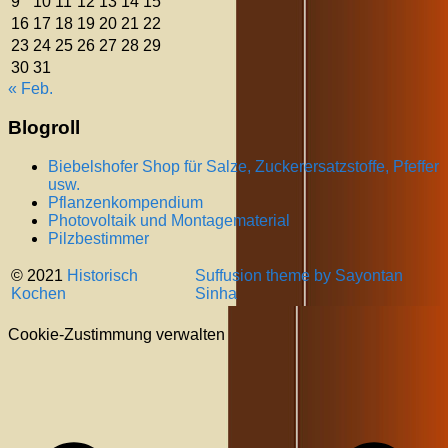
9
10
11
12
13
14
15
16
17
18
19
20
21
22
23
24
25
26
27
28
29
30
31
« Feb.
Blogroll
Biebelshofer Shop für Salze, Zuckerersatzstoffe, Pfeffer
usw.
Pflanzenkompendium
Photovoltaik und Montagematerial
Pilzbestimmer
© 2021
Historisch
Suffusion theme by Sayontan
Kochen
Sinha
Cookie-Zustimmung verwalten