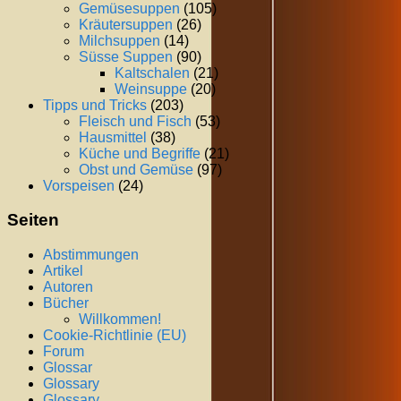
Gemüsesuppen
(105)
Kräutersuppen
(26)
Milchsuppen
(14)
Süsse Suppen
(90)
Kaltschalen
(21)
Weinsuppe
(20)
Tipps und Tricks
(203)
Fleisch und Fisch
(53)
Hausmittel
(38)
Küche und Begriffe
(21)
Obst und Gemüse
(97)
Vorspeisen
(24)
Seiten
Abstimmungen
Artikel
Autoren
Bücher
Willkommen!
Cookie-Richtlinie (EU)
Forum
Glossar
Glossary
Glossary