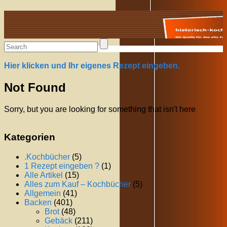
Alte Rezepte online
Hier klicken und Ihr eigenes Rezept eingeben.
Not Found
Sorry, but you are looking for something that isn't here
Kategorien
.Kochbücher
(5)
1 Rezept eingeben ?
(1)
Alle Artikel
(15)
Alles zum Kauf – Kochbücher
(5)
Allgemein
(41)
Backen
(401)
Brot
(48)
Gebäck
(211)