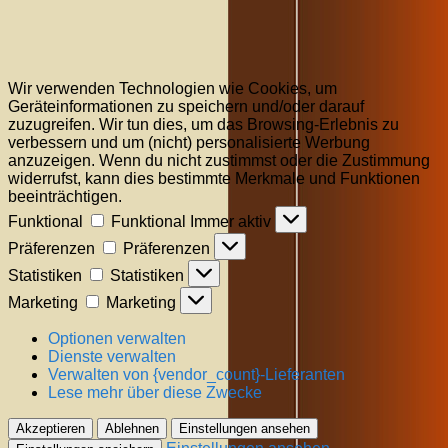
Wir verwenden Technologien wie Cookies, um
Geräteinformationen zu speichern und/oder darauf
zuzugreifen. Wir tun dies, um das Browsing-Erlebnis zu
verbessern und um (nicht) personalisierte Werbung
anzuzeigen. Wenn du nicht zustimmst oder die Zustimmung
widerrufst, kann dies bestimmte Merkmale und Funktionen
beeinträchtigen.
Funktional
Funktional
Immer aktiv
Präferenzen
Präferenzen
Statistiken
Statistiken
Marketing
Marketing
Optionen verwalten
Dienste verwalten
Verwalten von {vendor_count}-Lieferanten
Lese mehr über diese Zwecke
Akzeptieren
Ablehnen
Einstellungen ansehen