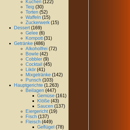
Kuchen
(122)
Teig
(30)
Torten
(52)
Waffeln
(15)
Zuckerwerk
(15)
Dessert
(169)
Gelee
(6)
Kompott
(31)
Getränke
(486)
Alkoholfrei
(72)
Bowle
(42)
Cobbler
(9)
Cocktail
(45)
Likör
(41)
Mixgetränke
(142)
Punsch
(103)
Hauptgerichte
(1.263)
Beilagen
(447)
Gemüse
(161)
Klöße
(43)
Saucen
(137)
Eiergericht
(19)
Fisch
(137)
Fleisch
(449)
Geflügel
(78)