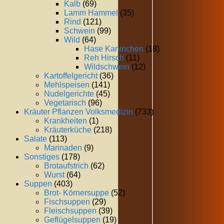
Kalb
(69)
Lamm Hammel
(35)
Rind
(121)
Schwein
(99)
Wild
(64)
Hase Kaninchen
(18)
Reh Hirsch
(11)
Wildschwein
(12)
Kartoffelgericht
(36)
Mehlspeisen
(141)
Nudelgerichte
(45)
Vegetarisch
(96)
Kräuter Pflanzen Volksmedizin
(733)
Krankheiten
(1)
Kräuterküche
(218)
Salate
(113)
Marinaden
(9)
Sonstiges
(178)
Brotaufstrich
(62)
Wurst
(64)
Suppen
(403)
Brot- Körnersuppe
(52)
Fischsuppen
(29)
Fleischsuppen
(39)
Geflügelsuppen
(19)