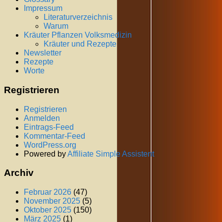
Impressum
Literaturverzeichnis
Warum
Kräuter Pflanzen Volksmedizin
Kräuter und Rezepte
Newsletter
Rezepte
Worte
Registrieren
Registrieren
Anmelden
Eintrags-Feed
Kommentar-Feed
WordPress.org
Powered by
Affiliate Simple Assistent
Archiv
Februar 2026
(47)
November 2025
(5)
Oktober 2025
(150)
März 2025
(1)