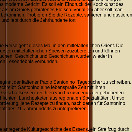
es moderne Gericht. Es soll ein Eindruck der Kochkunst des
war als am Spieß gebratenes Fleisch. Vor allem aber soll man
bekommen. Probieren Sie die Rezepte, variieren und gustiere
 und lebt durch die Jahrhunderte fort.
ie Reise geht dieses Mal in den mittelalterlichen Orient. Die
ckersten mittelalterlichen Speisen zuzubereiten und können
auchen. Geschichte und Geschichten wurden wieder in
en Leseerlebnis verbunden.
ginnt der Italiener Paolo Santonino Tagebücher zu schreiben.
chreibt Santonino eine lebenspralle Zeit mit ihren
e Geschäftsessen reichten von Luxusmenüs der gehobenen
chlichten Lunchpaketen aus regionalen Spezialitäten. Umso
forderung, jene Rezepte zu finden, nach denen für Santonino
aft des 21. Jahrhunderts zu interpretieren.
e anregende Kulturgeschichte des Essens, ein Streifzug durch