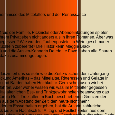
eheimnisse des Mittelalters und der Renaissance
eis der Familie, Picknicks oder Abendeinladungen spielen
ihrem Privatleben nicht anders als in ihren Romanen. Aber was
h gegessen? Wie wurden Taubenpastete, in Wein geschmorter
hlein zubereitet? Die Historikerin Maggie Black
s) und die Austen-Kennerin Deirde Le Faye haben alle Spuren
n dazu zusammengetragen.
r fasziniert uns so sehr wie die Zeit zwischen dem Untergang
ung Amerikas – das Mittelalter. Ritteressen und Gelage in
rn und Barden haben Hochkultur. Gern schmausen wir bei
ahren. Aber woher wissen wir, was im Mittelalter gegessen
telalterlichen Ess- und Trinkgewohnheiten beantwortet das
rola Ruff. Trotz aller im Buch beschriebenen Grenzen der
h aus dem Abstand der Zeit, den heute nicht mehr
erten Essverhalten ergeben, hat die Autorin zahlreiche
k bis zum Nachtisch für Alltag und Festlichkeiten aus dem