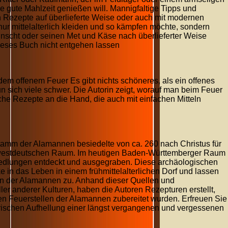
e gute Mahlzeit genießen will. Mannigfaltige Tipps und
en Rezepte auf überlieferte Weise oder auch mit modernen
 nur mittelalterlich kleiden und so kämpfen möchte, sondern
wünscht oder seinen Met und Käse nach überlieferter Weise
dieses Buch nicht entgehen lassen
 dem offenem Feuer Es gibt nichts schöneres, als ein offenes
n sich viele schwer. Die Autorin zeigt, worauf man beim Feuer
che Rezepte an die Hand, die auch mit einfachen Mitteln
mm der Alamannen besiedelte von ca. 260 nach Christus für
dwestdeutschen Raum. Im heutigen Baden-Württemberger Raum
iedlungen entdeckt und ausgegraben. Diese archäologischen
 in das Leben in einem frühmittelalterlichen Dorf und lassen
n der Alamannen zu. Anhand dieser Quellen und
eller anderer Kulturen, haben die Autoren Rezepturen erstellt,
n Feuerstellen der Alamannen zubereitet wurden. Erfreuen Sie
rischen Aufhellung einer längst vergangenen und vergessenen