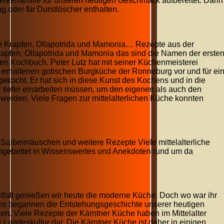
erkerfamilie für unseren heutigen Geschmack aufbereitet. Darin
g oder für Durstlöscher enthalten.
 Krapfen, Ollapotrida und Mamonia… Rezepte aus der
rapfen, Ollapotrida und Mamonia das sind die Namen der erste
hen Kochbuch. Peter Lutz hat mit seiner Küchenmeisterei
al erhaltenen gotischen Burgküche der Ronneburg vor und für ei
 gekocht. Er hat sich in diese Kunst des Kochens und in die
r tiefer einarbeiten müssen, um den eigenen als auch den
erden. Viele Fragen zur mittelalterlichen Küche konnten
albeimäuschen und weitere Rezepte Viele mittelalterliche
ingebettet in Wissenswertes und Anekdoten rund um da
lfalt genießen wir heute die moderne Küche. Doch wo war ihr
ns begannen die Entstehungsgeschichte unserer heutigen
en. Viele Rezepte der Kärntner Küche haben im Mittelalter
k Landeskultur dar. Die Kärntner Küche ist daher in einigen