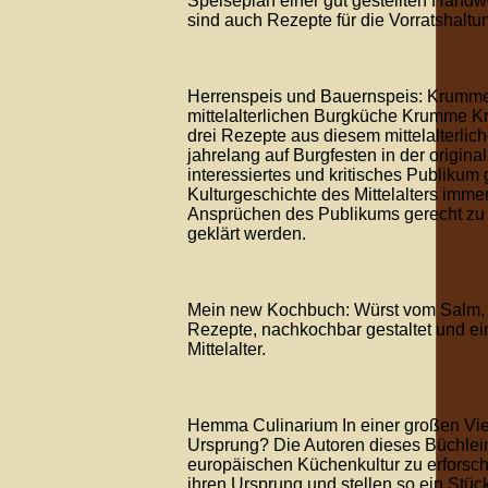
Speiseplan einer gut gestellten Handw
sind auch Rezepte für die Vorratshaltun
Herrenspeis und Bauernspeis: Krumme
mittelalterlichen Burgküche Krumme K
drei Rezepte aus diesem mittelalterlic
jahrelang auf Burgfesten in der origin
interessiertes und kritisches Publikum
Kulturgeschichte des Mittelalters imme
Ansprüchen des Publikums gerecht zu w
geklärt werden.
Mein new Kochbuch: Würst vom Salm, S
Rezepte, nachkochbar gestaltet und e
Mittelalter.
Hemma Culinarium In einer großen Vie
Ursprung? Die Autoren dieses Büchlei
europäischen Küchenkultur zu erforsch
ihren Ursprung und stellen so ein Stüc