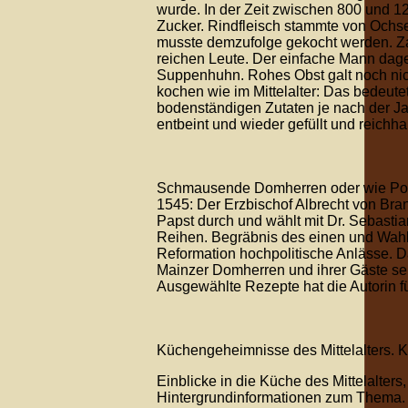
wurde. In der Zeit zwischen 800 und 
Zucker. Rindfleisch stammte von Ochsen
musste demzufolge gekocht werden. Z
reichen Leute. Der einfache Mann dageg
Suppenhuhn. Rohes Obst galt noch nich
kochen wie im Mittelalter: Das bedeute
bodenständigen Zutaten je nach der J
entbeint und wieder gefüllt und reichh
Schmausende Domherren oder wie Poli
1545: Der Erzbischof Albrecht von Bran
Papst durch und wählt mit Dr. Sebast
Reihen. Begräbnis des einen und Wahl 
Reformation hochpolitische Anlässe. D
Mainzer Domherren und ihrer Gäste se
Ausgewählte Rezepte hat die Autorin f
Küchengeheimnisse des Mittelalters. 
Einblicke in die Küche des Mittelalte
Hintergrundinformationen zum Thema.