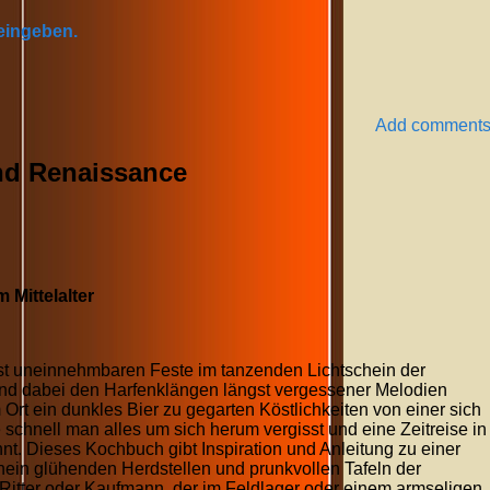
 eingeben.
Add comment
und Renaissance
 Mittelalter
st uneinnehmbaren Feste im tanzenden Lichtschein der
nd dabei den Harfenklängen längst vergessener Melodien
 Ort ein dunkles Bier zu gegarten Köstlichkeiten von einer sich
 schnell man alles um sich herum vergisst und eine Zeitreise in
nnt. Dieses Kochbuch gibt Inspiration und Anleitung zu einer
hein glühenden Herdstellen und prunkvollen Tafeln der
n Ritter oder Kaufmann, der im Feldlager oder einem armseligen