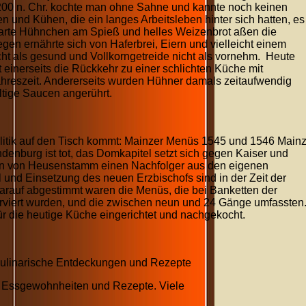
1200 n. Chr. kochte man ohne Sahne und kannte noch keinen
 und Kühen, die ein langes Arbeitsleben hinter sich hatten, es
arte Hühnchen am Spieß und helles Weizenbrot aßen die
en ernährte sich von Haferbrei, Eiern und vielleicht einem
t als gesund und Vollkorngetreide nicht als vornehm. Heute
t einerseits die Rückkehr zu einer schlichten Küche mit
ahreszeit. Andererseits wurden Hühner damals zeitaufwendig
altige Saucen angerührt.
tik auf den Tisch kommt: Mainzer Menüs 1545 und 1546 Main
denburg ist tot, das Domkapitel setzt sich gegen Kaiser und
ian von Heusenstamm einen Nachfolger aus den eigenen
und Einsetzung des neuen Erzbischofs sind in der Zeit der
arauf abgestimmt waren die Menüs, die bei Banketten der
rviert wurden, und die zwischen neun und 24 Gänge umfassten
ür die heutige Küche eingerichtet und nachgekocht.
Kulinarische Entdeckungen und Rezepte
rs, Essgewohnheiten und Rezepte. Viele