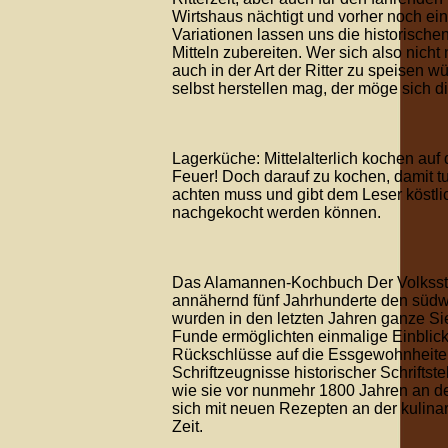
Wirtshaus nächtigt und vorher noch ein
Variationen lassen uns die historisch
Mitteln zubereiten. Wer sich also nicht
auch in der Art der Ritter zu speisen 
selbst herstellen mag, der möge sich 
Lagerküche: Mittelalterlich kochen auf
Feuer! Doch darauf zu kochen, damit tu
achten muss und gibt dem Leser köstli
nachgekocht werden können.
Das Alamannen-Kochbuch Der Volkssta
annähernd fünf Jahrhunderte den sü
wurden in den letzten Jahren ganze S
Funde ermöglichten einmalige Einblicke
Rückschlüsse auf die Essgewohnheite
Schriftzeugnisse historischer Schriftst
wie sie vor nunmehr 1800 Jahren an de
sich mit neuen Rezepten an der kulina
Zeit.