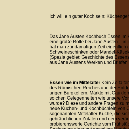
Ich will ein guter Koch sein: Kücheng
Das Jane Austen Kochbuch Essen im Kr
eine große Rolle bei Jane Austen – in 
hat man zur damaligen Zeit eigentlic
Schweineschinken oder Mandel-Käseküc
(Spezialgebiet: Geschichte des Essen
aus Jane Austens Werken und Briefe
Essen wie im Mittelalter
Kein Zeitalte
des Römischen Reiches und der Entdeck
urigen Burgkellern, Märkte mit Gaukle
solchen Gelegenheiten wie unsere Vorf
wurde? Diese und andere Fragen zu mit
neue Küchen- und Kochbüchlein von Ca
sogenannten Mittelalter-Küche, die sic
gebräuchlichen Zutaten und dem veränd
probierenswerte Gerichte vom Frühstüc