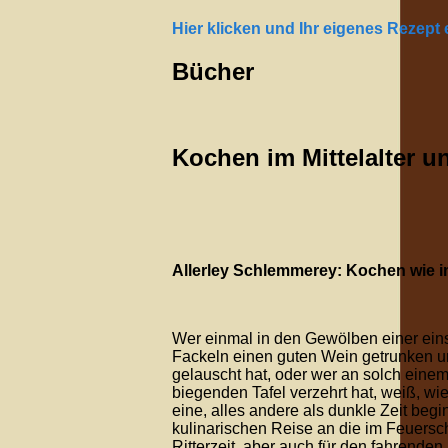
Hier klicken und Ihr eigenes Rezept
Bücher
Kochen im Mittelalter 
Allerley Schlemmerey: Kochen wie im
Wer einmal in den Gewölben einer ein
Fackeln einen guten Wein getrunken u
gelauscht hat, oder wer an solch einem
biegenden Tafel verzehrt hat, weiß, wie
eine, alles andere als dunkle Zeit begi
kulinarischen Reise an die im Feuersc
Ritterzeit, aber auch für den fahrende