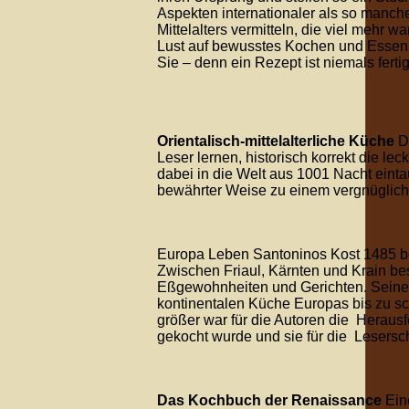
Aspekten internationaler als so manch
Mittelalters vermitteln, die viel mehr 
Lust auf bewusstes Kochen und Essen 
Sie – denn ein Rezept ist niemals fertig
Orientalisch-mittelalterliche Küche
D
Leser lernen, historisch korrekt die le
dabei in die Welt aus 1001 Nacht eint
bewährter Weise zu einem vergnüglich
Europa Leben Santoninos Kost 1485 be
Zwischen Friaul, Kärnten und Krain bes
Eßgewohnheiten und Gerichten. Sein
kontinentalen Küche Europas bis zu s
größer war für die Autoren die Heraus
gekocht wurde und sie für die Lesersch
Das Kochbuch der Renaissance
Ein