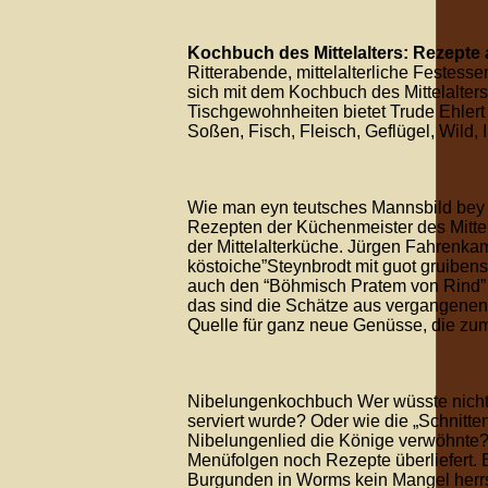
Kochbuch des Mittelalters: Rezepte a
Ritterabende, mittelalterliche Festes
sich mit dem Kochbuch des Mittelalter
Tischgewohnheiten bietet Trude Ehlert 
Soßen, Fisch, Fleisch, Geflügel, Wild,
Wie man eyn teutsches Mannsbild bey K
Rezepten der Küchenmeister des Mittel
der Mittelalterküche. Jürgen Fahrenkam
köstoiche”Steynbrodt mit guot gruibe
auch den “Böhmisch Pratem von Rind” u
das sind die Schätze aus vergangenen
Quelle für ganz neue Genüsse, die zu
Nibelungenkochbuch Wer wüsste nicht 
serviert wurde? Oder wie die „Schnit
Nibelungenlied die Könige verwöhnte?
Menüfolgen noch Rezepte überliefert. E
Burgunden in Worms kein Mangel herrsc