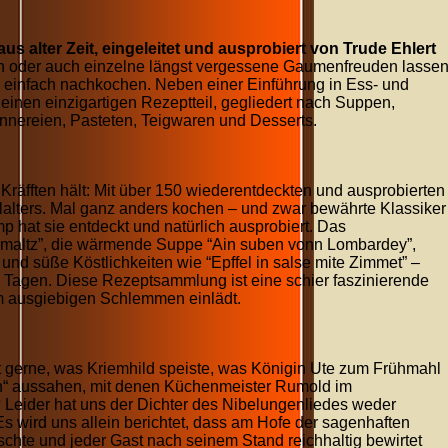
us alter Zeit, eingeleitet und ausprobiert von Trude Ehlert
sen oder auch einzelne längst vergessene Gaumenfreuden lasse
s einfach nachkochen. Neben einer Einführung in Ess- und
einen einzigartigen Rezeptteil, gegliedert nach Suppen,
 Innereien, Pasteten, Teigwaren und Desserts.
räfften hält: Mit über 150 wiederentdeckten und ausprobierten
alters. Mal ganz anders kochen – und zwar bewährte Klassiker
p hat sie entdeckt und natürlich ausprobiert. Das
nsmaltz”, die wärmende Suppe “Ain suben vonn Lombardey”,
nd süße Köstlichkeiten wie “Epffel in salse mite Zimmet” –
 Tagen. Diese Rezeptsammlung ist eine schier faszinierende
m ausgiebigen Schlemmen einlädt.
gerne, was Kriemhild speiste, was Königin Ute zum Frühmahl
ten“ aussahen, mit denen Küchenmeister Rumold im
 Leider hat uns der Dichter des Nibelungenliedes weder
s wird uns allein berichtet, dass am Hofe der sagenhaften
hte und jeder Gast nach seinem Stand reichhaltig bewirtet