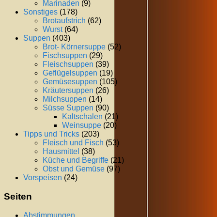
Marinaden
(9)
Sonstiges
(178)
Brotaufstrich
(62)
Wurst
(64)
Suppen
(403)
Brot- Körnersuppe
(52)
Fischsuppen
(29)
Fleischsuppen
(39)
Geflügelsuppen
(19)
Gemüsesuppen
(105)
Kräutersuppen
(26)
Milchsuppen
(14)
Süsse Suppen
(90)
Kaltschalen
(21)
Weinsuppe
(20)
Tipps und Tricks
(203)
Fleisch und Fisch
(53)
Hausmittel
(38)
Küche und Begriffe
(21)
Obst und Gemüse
(97)
Vorspeisen
(24)
Seiten
Abstimmungen