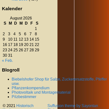
Kalender
August 2026
S
M
D
M
D
F
S
1
2
3
4
5
6
7
8
9
10
11
12
13
14
15
16
17
18
19
20
21
22
23
24
25
26
27
28
29
30
31
« Feb.
Blogroll
Biebelshofer Shop für Salze, Zuckerersatzstoffe, Pfeffer
usw.
Pflanzenkompendium
Photovoltaik und Montagematerial
Pilzbestimmer
© 2021
Historisch
Suffusion theme by Sayontan