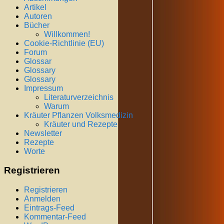
Artikel
Autoren
Bücher
Willkommen!
Cookie-Richtlinie (EU)
Forum
Glossar
Glossary
Glossary
Impressum
Literaturverzeichnis
Warum
Kräuter Pflanzen Volksmedizin
Kräuter und Rezepte
Newsletter
Rezepte
Worte
Registrieren
Registrieren
Anmelden
Eintrags-Feed
Kommentar-Feed