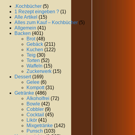
.Kochbücher
(5)
1 Rezept eingeben ?
(1)
Alle Artikel
(15)
Alles zum Kauf – Kochbücher
(5)
Allgemein
(41)
Backen
(401)
Brot
(48)
Gebäck
(211)
Kuchen
(122)
Teig
(30)
Torten
(52)
Waffeln
(15)
Zuckerwerk
(15)
Dessert
(169)
Gelee
(6)
Kompott
(31)
Getränke
(486)
Alkoholfrei
(72)
Bowle
(42)
Cobbler
(9)
Cocktail
(45)
Likör
(41)
Mixgetränke
(142)
Punsch
(103)