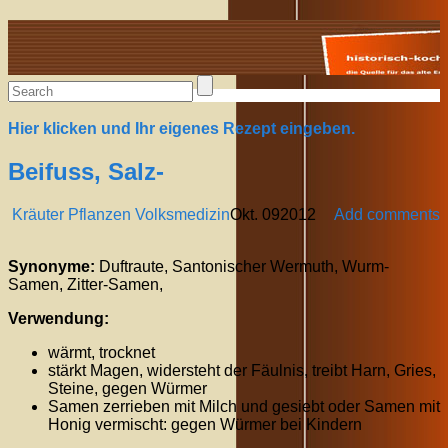
Alte Rezepte online
Hier klicken und Ihr eigenes Rezept eingeben.
Beifuss, Salz-
Kräuter Pflanzen Volksmedizin
Okt.
09
2012
Add comments
Synonyme:
Duftraute, Santonischer Wermuth, Wurm-
Samen, Zitter-Samen,
Verwendung:
wärmt, trocknet
stärkt Magen, widersteht der Fäulnis, treibt Harn, Gries,
Steine, gegen Würmer
Samen zerrieben mit Milch und gesiebt oder Samen mit
Honig vermischt: gegen Würmer bei Kindern