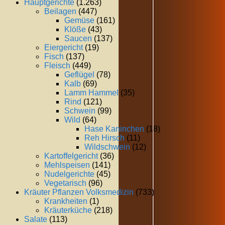
Hauptgerichte
(1.263)
Beilagen
(447)
Gemüse
(161)
Klöße
(43)
Saucen
(137)
Eiergericht
(19)
Fisch
(137)
Fleisch
(449)
Geflügel
(78)
Kalb
(69)
Lamm Hammel
(35)
Rind
(121)
Schwein
(99)
Wild
(64)
Hase Kaninchen
(18)
Reh Hirsch
(11)
Wildschwein
(12)
Kartoffelgericht
(36)
Mehlspeisen
(141)
Nudelgerichte
(45)
Vegetarisch
(96)
Kräuter Pflanzen Volksmedizin
(733)
Krankheiten
(1)
Kräuterküche
(218)
Salate
(113)