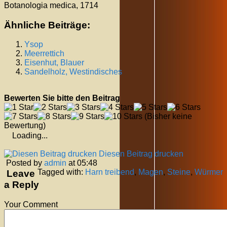
Botanologia medica, 1714
Ähnliche Beiträge:
Ysop
Meerrettich
Eisenhut, Blauer
Sandelholz, Westindisches
Bewerten Sie bitte den Beitrag
(Bisher keine
Bewertung)
Loading...
Diesen Beitrag drucken
Posted by
admin
at 05:48
Tagged with:
Harn treibend
,
Magen
,
Steine
,
Würmer
Leave
a Reply
Your Comment