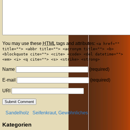
You may use these
HTML
tags and attributes:
<a href=""
title=""> <abbr title=""> <acronym title=""> <b>
<blockquote cite=""> <cite> <code> <del datetime="">
<em> <i> <q cite=""> <s> <strike> <strong>
Name
(required)
E-mail
(required)
URI
Sandelholz
Seifenkraut, Gewöhnliches
Kategorien