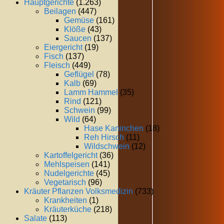
Hauptgerichte
(1.263)
Beilagen
(447)
Gemüse
(161)
Klöße
(43)
Saucen
(137)
Eiergericht
(19)
Fisch
(137)
Fleisch
(449)
Geflügel
(78)
Kalb
(69)
Lamm Hammel
(35)
Rind
(121)
Schwein
(99)
Wild
(64)
Hase Kaninchen
(18)
Reh Hirsch
(11)
Wildschwein
(12)
Kartoffelgericht
(36)
Mehlspeisen
(141)
Nudelgerichte
(45)
Vegetarisch
(96)
Kräuter Pflanzen Volksmedizin
(733)
Krankheiten
(1)
Kräuterküche
(218)
Salate
(113)