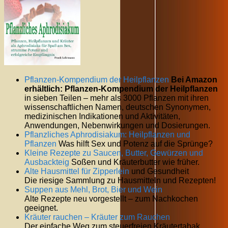
Pflanzen-Kompendium der Heilpflanzen
Bei Amazon
erhältlich: Pflanzen-Kompendium der Heilpflanzen
in sieben Teilen – mehr als 3000 Pflanzen mit ihren
wissenschaftlichen Namen, deutschen Synonymen,
medizinischen Indikationen und Aktivitäten,
Anwendungen, Nebenwirkungen und Dosierungen.
Pflanzliches Aphrodisiakum: Heilpflanzen und
Pflanzen
Was hilft Sex und Potenz auf die Sprünge?
Kleine Rezepte zu Saucen, Butter, Gewürzen und
Ausbackteig
Soßen und Kräuterbutter wie früher.
Alte Hausmittel für
Zipperlein
und Gesundheit
Die riesige Sammlung zu Hausmitteln und Rezepten!
Suppen aus Mehl, Brot, Bier und Wein
Alte Rezepte neu vorgestellt – zum Nachkochen
geeignet.
Kräuter rauchen – Kräuter zum Rauchen
Der einfache Weg zum steuerfreien Kräutertabak