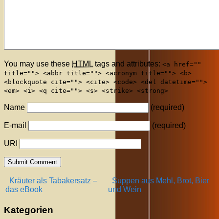
You may use these
HTML
tags and attributes:
<a href=""
title=""> <abbr title=""> <acronym title=""> <b>
<blockquote cite=""> <cite> <code> <del datetime="">
<em> <i> <q cite=""> <s> <strike> <strong>
Name
(required)
E-mail
(required)
URI
Kräuter als Tabakersatz –
Suppen aus Mehl, Brot, Bier
das eBook
und Wein
Kategorien