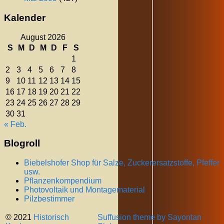
Kalender
August 2026
S
M
D
M
D
F
S
1
2
3
4
5
6
7
8
9
10
11
12
13
14
15
16
17
18
19
20
21
22
23
24
25
26
27
28
29
30
31
« Feb.
Blogroll
Biebelshofer Shop für Salze, Zuckerersatzstoffe, Pfeffer
usw.
Pflanzenkompendium
Photovoltaik und Montagematerial
Pilzbestimmer
© 2021
Historisch
Suffusion theme by Sayontan