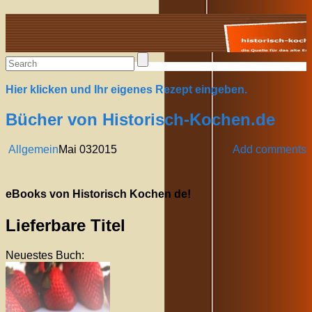
Alte Rezepte online
Hier klicken und Ihr eigenes Rezept eingeben.
Bücher von Historisch-Kochen.de
Allgemein
Mai
03
2015
Add comments
eBooks von Historisch Kochen de!
Lieferbare Titel
Neuestes Buch: