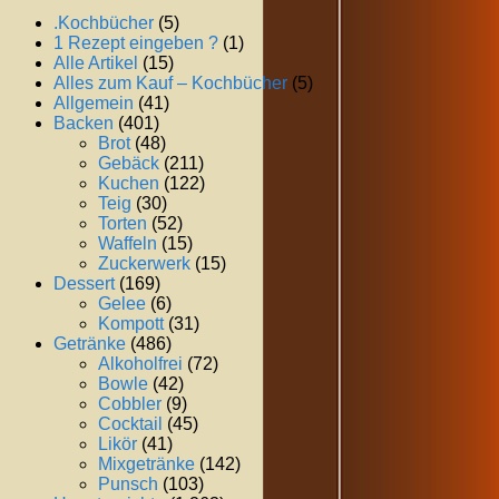
.Kochbücher
(5)
1 Rezept eingeben ?
(1)
Alle Artikel
(15)
Alles zum Kauf – Kochbücher
(5)
Allgemein
(41)
Backen
(401)
Brot
(48)
Gebäck
(211)
Kuchen
(122)
Teig
(30)
Torten
(52)
Waffeln
(15)
Zuckerwerk
(15)
Dessert
(169)
Gelee
(6)
Kompott
(31)
Getränke
(486)
Alkoholfrei
(72)
Bowle
(42)
Cobbler
(9)
Cocktail
(45)
Likör
(41)
Mixgetränke
(142)
Punsch
(103)