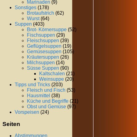
Marinaden
(9)
Sonstiges
(178)
Brotaufstrich
(62)
Wurst
(64)
Suppen
(403)
Brot- Körnersuppe
(52)
Fischsuppen
(29)
Fleischsuppen
(39)
Geflügelsuppen
(19)
Gemüsesuppen
(105)
Kräutersuppen
(26)
Milchsuppen
(14)
Süsse Suppen
(90)
Kaltschalen
(21)
Weinsuppe
(20)
Tipps und Tricks
(203)
Fleisch und Fisch
(53)
Hausmittel
(38)
Küche und Begriffe
(21)
Obst und Gemüse
(97)
Vorspeisen
(24)
Seiten
Abstimmungen