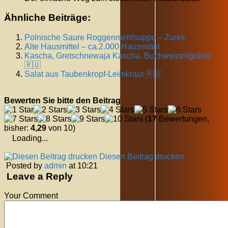
Ähnliche Beiträge:
Polnische Saure Roggenmehlsuppe – Zurek
Alte Hausmittel – ca.2.000 Hausmittel
Kascha, Gretschnewaja Kascha, Buchweizengrütze
🇷🇺
Salat aus Taubenkropf-Leimkraut 🇷🇺
Bewerten Sie bitte den Beitrag
(
17
Bewertungen,
bisher:
4,29
von 10)
Loading...
Diesen Beitrag drucken
Posted by
admin
at 10:21
Leave a Reply
Your Comment