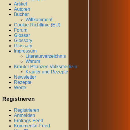
Artikel
Autoren
Bücher
Willkommen!
Cookie-Richtlinie (EU)
Forum
Glossar
Glossary
Glossary
Impressum
Literaturverzeichnis
Warum
Kräuter Pflanzen Volksmedizin
Kräuter und Rezepte
Newsletter
Rezepte
Worte
Registrieren
Registrieren
Anmelden
Eintrags-Feed
Kommentar-Feed