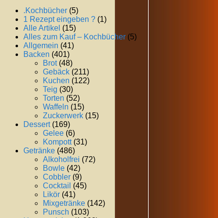
.Kochbücher
(5)
1 Rezept eingeben ?
(1)
Alle Artikel
(15)
Alles zum Kauf – Kochbücher
(5)
Allgemein
(41)
Backen
(401)
Brot
(48)
Gebäck
(211)
Kuchen
(122)
Teig
(30)
Torten
(52)
Waffeln
(15)
Zuckerwerk
(15)
Dessert
(169)
Gelee
(6)
Kompott
(31)
Getränke
(486)
Alkoholfrei
(72)
Bowle
(42)
Cobbler
(9)
Cocktail
(45)
Likör
(41)
Mixgetränke
(142)
Punsch
(103)