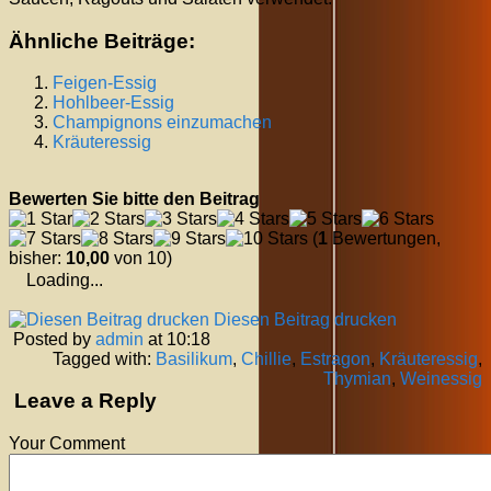
Ähnliche Beiträge:
Feigen-Essig
Hohlbeer-Essig
Champignons einzumachen
Kräuteressig
Bewerten Sie bitte den Beitrag
(
1
Bewertungen,
bisher:
10,00
von 10)
Loading...
Diesen Beitrag drucken
Posted by
admin
at 10:18
Tagged with:
Basilikum
,
Chillie
,
Estragon
,
Kräuteressig
,
Thymian
,
Weinessig
Leave a Reply
Your Comment