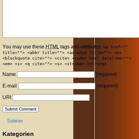
You may use these
HTML
tags and attributes:
<a href=""
title=""> <abbr title=""> <acronym title=""> <b>
<blockquote cite=""> <cite> <code> <del datetime="">
<em> <i> <q cite=""> <s> <strike> <strong>
Name
(required)
E-mail
(required)
URI
Soleier
Kategorien