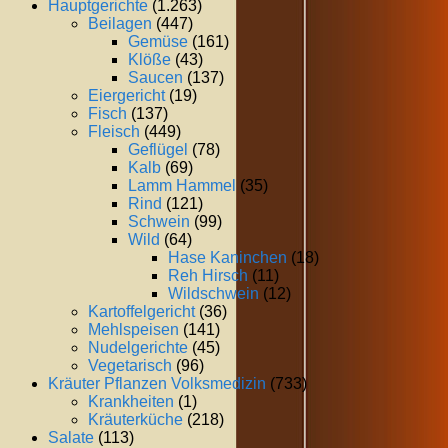
Hauptgerichte
(1.263)
Beilagen
(447)
Gemüse
(161)
Klöße
(43)
Saucen
(137)
Eiergericht
(19)
Fisch
(137)
Fleisch
(449)
Geflügel
(78)
Kalb
(69)
Lamm Hammel
(35)
Rind
(121)
Schwein
(99)
Wild
(64)
Hase Kaninchen
(18)
Reh Hirsch
(11)
Wildschwein
(12)
Kartoffelgericht
(36)
Mehlspeisen
(141)
Nudelgerichte
(45)
Vegetarisch
(96)
Kräuter Pflanzen Volksmedizin
(733)
Krankheiten
(1)
Kräuterküche
(218)
Salate
(113)