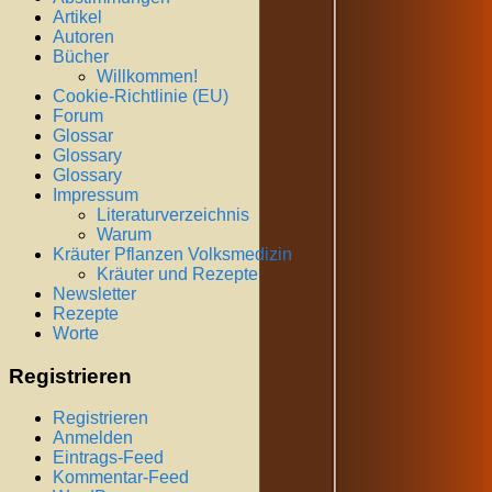
Artikel
Autoren
Bücher
Willkommen!
Cookie-Richtlinie (EU)
Forum
Glossar
Glossary
Glossary
Impressum
Literaturverzeichnis
Warum
Kräuter Pflanzen Volksmedizin
Kräuter und Rezepte
Newsletter
Rezepte
Worte
Registrieren
Registrieren
Anmelden
Eintrags-Feed
Kommentar-Feed