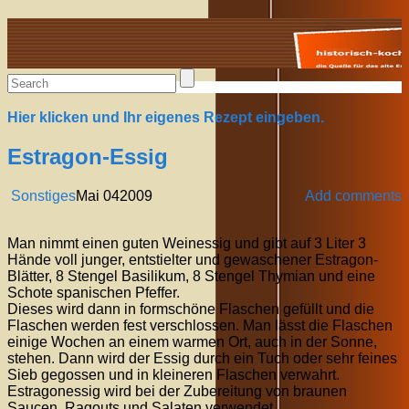
Alte Rezepte online
Hier klicken und Ihr eigenes Rezept eingeben.
Estragon-Essig
Sonstiges
Mai
04
2009
Add comments
Man nimmt einen guten Weinessig und gibt auf 3 Liter 3
Hände voll junger, entstielter und gewaschener Estragon-
Blätter, 8 Stengel Basilikum, 8 Stengel Thymian und eine
Schote spanischen Pfeffer.
Dieses wird dann in formschöne Flaschen gefüllt und die
Flaschen werden fest verschlossen. Man lässt die Flaschen
einige Wochen an einem warmen Ort, auch in der Sonne,
stehen. Dann wird der Essig durch ein Tuch oder sehr feines
Sieb gegossen und in kleineren Flaschen verwahrt.
Estragonessig wird bei der Zubereitung von braunen
Saucen, Ragouts und Salaten verwendet.