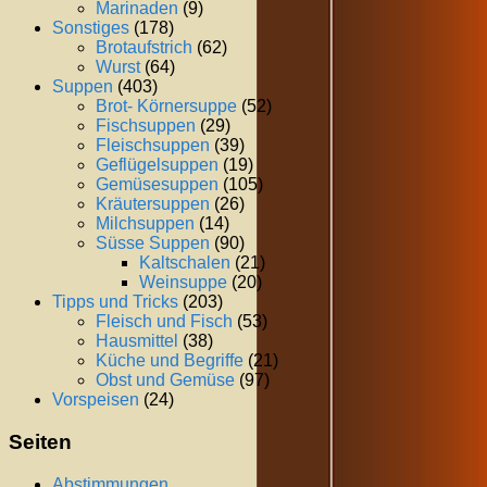
Marinaden
(9)
Sonstiges
(178)
Brotaufstrich
(62)
Wurst
(64)
Suppen
(403)
Brot- Körnersuppe
(52)
Fischsuppen
(29)
Fleischsuppen
(39)
Geflügelsuppen
(19)
Gemüsesuppen
(105)
Kräutersuppen
(26)
Milchsuppen
(14)
Süsse Suppen
(90)
Kaltschalen
(21)
Weinsuppe
(20)
Tipps und Tricks
(203)
Fleisch und Fisch
(53)
Hausmittel
(38)
Küche und Begriffe
(21)
Obst und Gemüse
(97)
Vorspeisen
(24)
Seiten
Abstimmungen