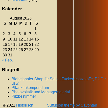
Kalender
August 2026
S
M
D
M
D
F
S
1
2
3
4
5
6
7
8
9
10
11
12
13
14
15
16
17
18
19
20
21
22
23
24
25
26
27
28
29
30
31
« Feb.
Blogroll
Biebelshofer Shop für Salze, Zuckerersatzstoffe, Pfeffer
usw.
Pflanzenkompendium
Photovoltaik und Montagematerial
Pilzbestimmer
© 2021
Historisch
Suffusion theme by Sayontan