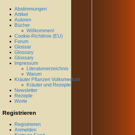
Abstimmungen
Artikel
Autoren
Bücher
Willkommen!
Cookie-Richtlinie (EU)
Forum
Glossar
Glossary
Glossary
Impressum
Literaturverzeichnis
Warum
Kräuter Pflanzen Volksmedizin
Kräuter und Rezepte
Newsletter
Rezepte
Worte
Registrieren
Registrieren
Anmelden