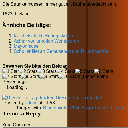
Die Strünke müssen immer gut mit Brühe überdeckt sein.
1823, Livland
Ähnliche Beiträge:
Kalbfleisch mit Herings-Milch
Achiar von unreifen Weinbeeren
Mayonnaise
Schollenfilet an Gemüsebett und Dillrahmsoße
Bewerten Sie bitte den Beitrag
(Bisher keine
Bewertung)
Loading...
Diesen Beitrag drucken
Posted by
admin
at 14:58
Tagged with:
Blumenkohl
,
Chili
,
Essig
,
Ingwer
,
Livland
Leave a Reply
Your Comment