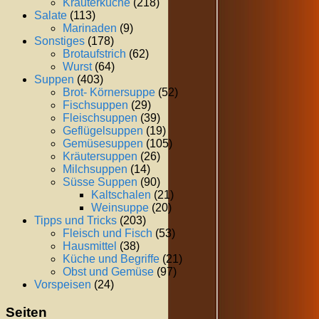
Kräuterküche
(218)
Salate
(113)
Marinaden
(9)
Sonstiges
(178)
Brotaufstrich
(62)
Wurst
(64)
Suppen
(403)
Brot- Körnersuppe
(52)
Fischsuppen
(29)
Fleischsuppen
(39)
Geflügelsuppen
(19)
Gemüsesuppen
(105)
Kräutersuppen
(26)
Milchsuppen
(14)
Süsse Suppen
(90)
Kaltschalen
(21)
Weinsuppe
(20)
Tipps und Tricks
(203)
Fleisch und Fisch
(53)
Hausmittel
(38)
Küche und Begriffe
(21)
Obst und Gemüse
(97)
Vorspeisen
(24)
Seiten