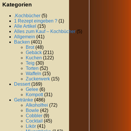
Kategorien
.Kochbücher
(5)
1 Rezept eingeben ?
(1)
Alle Artikel
(15)
Alles zum Kauf – Kochbücher
(5)
Allgemein
(41)
Backen
(401)
Brot
(48)
Gebäck
(211)
Kuchen
(122)
Teig
(30)
Torten
(52)
Waffeln
(15)
Zuckerwerk
(15)
Dessert
(169)
Gelee
(6)
Kompott
(31)
Getränke
(486)
Alkoholfrei
(72)
Bowle
(42)
Cobbler
(9)
Cocktail
(45)
Likör
(41)