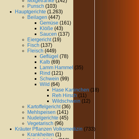
Mixgetränke
(142)
Punsch
(103)
Hauptgerichte
(1.263)
Beilagen
(447)
Gemüse
(161)
Klöße
(43)
Saucen
(137)
Eiergericht
(19)
Fisch
(137)
Fleisch
(449)
Geflügel
(78)
Kalb
(69)
Lamm Hammel
(35)
Rind
(121)
Schwein
(99)
Wild
(64)
Hase Kaninchen
(18)
Reh Hirsch
(11)
Wildschwein
(12)
Kartoffelgericht
(36)
Mehlspeisen
(141)
Nudelgerichte
(45)
Vegetarisch
(96)
Kräuter Pflanzen Volksmedizin
(733)
Krankheiten
(1)