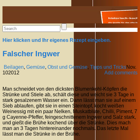
Alte Rezepte online
Hier klicken und Ihr eigenes Rezept eingeben.
Falscher Ingwer
Beilagen
,
Gemüse
,
Obst und Gemüse
,
Tipps und Tricks
Nov.
10
2012
Add comments
Man schneidet von den dicksten Blumenkohl-Köpfen die
Strünke und Stiele ab, schält diese und weicht sie 3 Tage in
stark gesalzenem Wasser ein. Dann lässt man sie auf einem
Sieb ablaufen, gibt sie in einen Steintopf, kocht weißen
Weinessig mit ein paar Nelken, Muskatblüte, Chilli, Piment, 7
g Cayenne-Pfeffer, feingeschnittenem Ingwer und Salz stark,
und gießt die Brühe kochend über die Strünke. Dies mach
man an 3 Tagen hintereinander nochmals. Das letzte Mal
lässt man die Strünke in der Brühe.