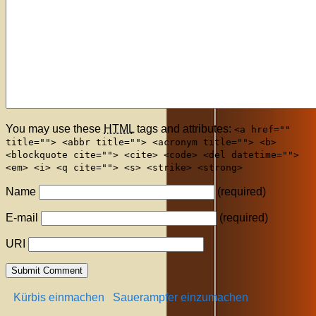
You may use these
HTML
tags and attributes:
<a href=""
title=""> <abbr title=""> <acronym title=""> <b>
<blockquote cite=""> <cite> <code> <del datetime="">
<em> <i> <q cite=""> <s> <strike> <strong>
Name
(required)
E-mail
(required)
URI
Kürbis einmachen
Sauerampfer einzumachen