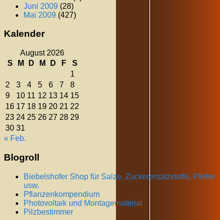
Juni 2009
(28)
Mai 2009
(427)
Kalender
August 2026
S
M
D
M
D
F
S
1
2
3
4
5
6
7
8
9
10
11
12
13
14
15
16
17
18
19
20
21
22
23
24
25
26
27
28
29
30
31
« Feb.
Blogroll
Biebelshofer Shop für Salze, Zuckerersatzstoffe, Pfeffer
usw.
Pflanzenkompendium
Photovoltaik und Montagematerial
Pilzbestimmer