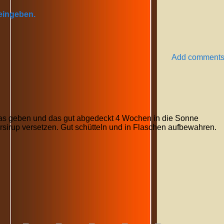
 eingeben.
Add comment
Glas geben und das gut abgedeckt 4 Wochen in die Sonne
rsirup versetzen. Gut schütteln und in Flaschen aufbewahren.