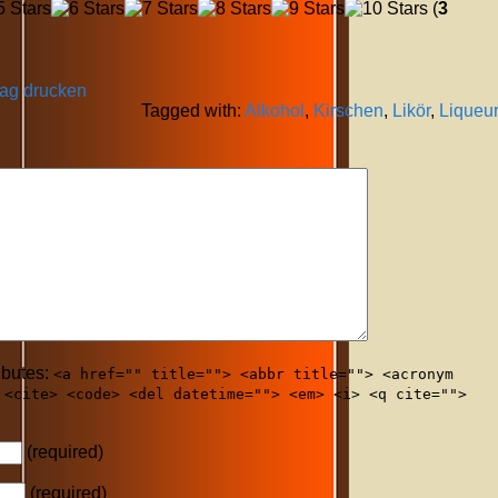
(
3
rag drucken
Tagged with:
Alkohol
,
Kirschen
,
Likör
,
Liqueu
ibutes:
<a href="" title=""> <abbr title=""> <acronym
 <cite> <code> <del datetime=""> <em> <i> <q cite="">
(required)
(required)