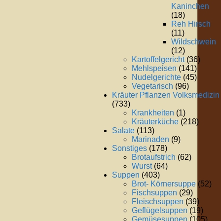
Kaninchen
(18)
Reh Hirsch
(11)
Wildschwein
(12)
Kartoffelgericht
(36)
Mehlspeisen
(141)
Nudelgerichte
(45)
Vegetarisch
(96)
Kräuter Pflanzen Volksmedizin
(733)
Krankheiten
(1)
Kräuterküche
(218)
Salate
(113)
Marinaden
(9)
Sonstiges
(178)
Brotaufstrich
(62)
Wurst
(64)
Suppen
(403)
Brot- Körnersuppe
(52)
Fischsuppen
(29)
Fleischsuppen
(39)
Geflügelsuppen
(19)
Gemüsesuppen
(105)