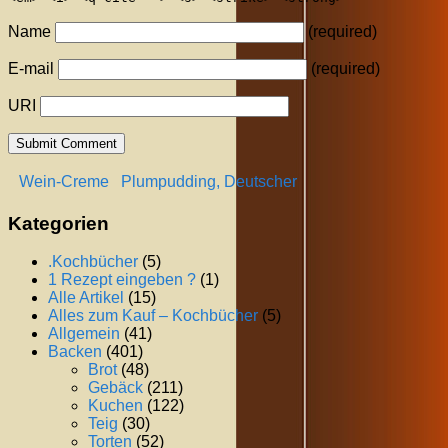
Name
(required)
E-mail
(required)
URI
Wein-Creme
Plumpudding, Deutscher
Kategorien
.Kochbücher
(5)
1 Rezept eingeben ?
(1)
Alle Artikel
(15)
Alles zum Kauf – Kochbücher
(5)
Allgemein
(41)
Backen
(401)
Brot
(48)
Gebäck
(211)
Kuchen
(122)
Teig
(30)
Torten
(52)