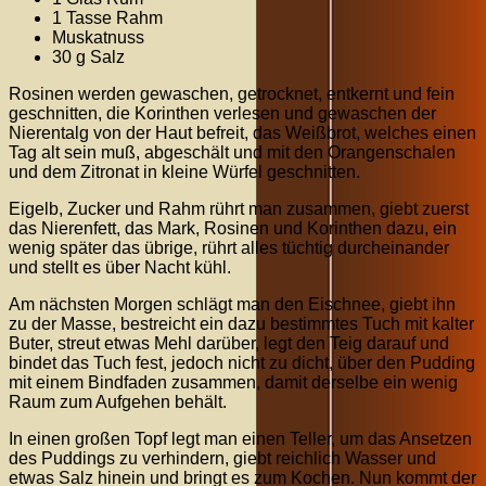
1 Tasse Rahm
Muskatnuss
30 g Salz
Rosinen werden gewaschen, getrocknet, entkernt und fein
geschnitten, die Korinthen verlesen und gewaschen der
Nierentalg von der Haut befreit, das Weißbrot, welches einen
Tag alt sein muß, abgeschält und mit den Orangenschalen
und dem Zitronat in kleine Würfel geschnitten.
Eigelb, Zucker und Rahm rührt man zusammen, giebt zuerst
das Nierenfett, das Mark, Rosinen und Korinthen dazu, ein
wenig später das übrige, rührt alles tüchtig durcheinander
und stellt es über Nacht kühl.
Am nächsten Morgen schlägt man den Eischnee, giebt ihn
zu der Masse, bestreicht ein dazu bestimmtes Tuch mit kalter
Buter, streut etwas Mehl darüber, legt den Teig darauf und
bindet das Tuch fest, jedoch nicht zu dicht, über den Pudding
mit einem Bindfaden zusammen, damit derselbe ein wenig
Raum zum Aufgehen behält.
In einen großen Topf legt man einen Teller, um das Ansetzen
des Puddings zu verhindern, giebt reichlich Wasser und
etwas Salz hinein und bringt es zum Kochen. Nun kommt der