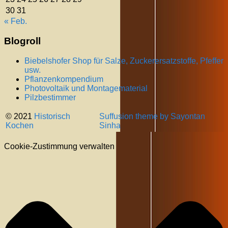
30
31
« Feb.
Blogroll
Biebelshofer Shop für Salze, Zuckerersatzstoffe, Pfeffer
usw.
Pflanzenkompendium
Photovoltaik und Montagematerial
Pilzbestimmer
© 2021
Historisch
Suffusion theme by Sayontan
Kochen
Sinha
Cookie-Zustimmung verwalten