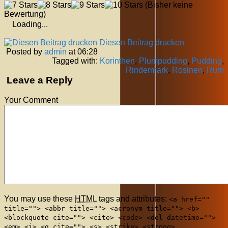
(Bisher keine
Bewertung)
Loading...
Diesen Beitrag drucken
Posted by
admin
at 06:28
Tagged with:
Korinthen
,
Plumpudding
,
Pudding
,
Rindermark
,
Rosinen
,
Rum
Leave a Reply
Your Comment
You may use these
HTML
tags and attributes:
<a href=""
title=""> <abbr title=""> <acronym title=""> <b>
<blockquote cite=""> <cite> <code> <del datetime="">
<em> <i> <q cite=""> <s> <strike> <strong>