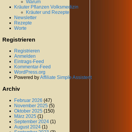
Warum
Kräuter Pflanzen Volksmedizin
Kräuter und Rezepte
Newsletter
Rezepte
Worte
Registrieren
Registrieren
Anmelden
Eintrags-Feed
Kommentar-Feed
WordPress.org
Powered by
Affiliate Simple Assistent
Archiv
Februar 2026
(47)
November 2025
(5)
Oktober 2025
(150)
März 2025
(1)
September 2024
(1)
August 2024
(1)