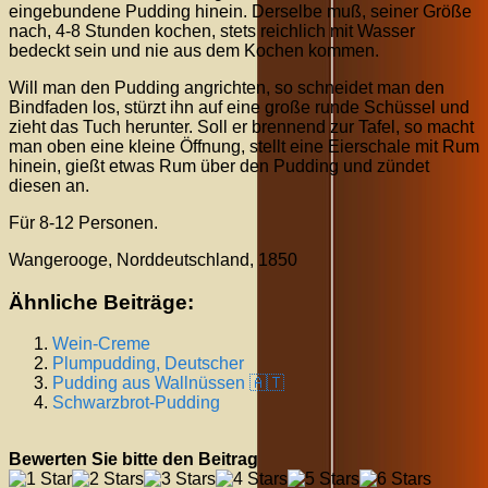
eingebundene Pudding hinein. Derselbe muß, seiner Größe
nach, 4-8 Stunden kochen, stets reichlich mit Wasser
bedeckt sein und nie aus dem Kochen kommen.
Will man den Pudding angrichten, so schneidet man den
Bindfaden los, stürzt ihn auf eine große runde Schüssel und
zieht das Tuch herunter. Soll er brennend zur Tafel, so macht
man oben eine kleine Öffnung, stellt eine Eierschale mit Rum
hinein, gießt etwas Rum über den Pudding und zündet
diesen an.
Für 8-12 Personen.
Wangerooge, Norddeutschland, 1850
Ähnliche Beiträge:
Wein-Creme
Plumpudding, Deutscher
Pudding aus Wallnüssen 🇦🇹
Schwarzbrot-Pudding
Bewerten Sie bitte den Beitrag