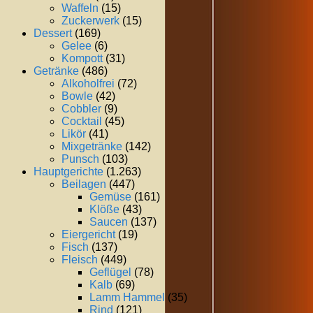
Waffeln
(15)
Zuckerwerk
(15)
Dessert
(169)
Gelee
(6)
Kompott
(31)
Getränke
(486)
Alkoholfrei
(72)
Bowle
(42)
Cobbler
(9)
Cocktail
(45)
Likör
(41)
Mixgetränke
(142)
Punsch
(103)
Hauptgerichte
(1.263)
Beilagen
(447)
Gemüse
(161)
Klöße
(43)
Saucen
(137)
Eiergericht
(19)
Fisch
(137)
Fleisch
(449)
Geflügel
(78)
Kalb
(69)
Lamm Hammel
(35)
Rind
(121)