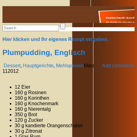
Alte Rezepte online
Hier klicken und Ihr eigenes Rezept eingeben.
Plumpudding, Englisch
Dessert
,
Hauptgerichte
,
Mehlspeisen
März
Add comments
11
2012
12 Eier
160 g Rosinen
160 g Korinthen
160 g Knochenmark
160 g Nierentalg
350 g Brot
120 g Zucker
30 g kandierte Orangenschalen
30 g Zitronat
1 Glas Rum