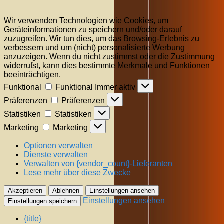
Wir verwenden Technologien wie Cookies, um
Geräteinformationen zu speichern und/oder darauf
zuzugreifen. Wir tun dies, um das Browsing-Erlebnis zu
verbessern und um (nicht) personalisierte Werbung
anzuzeigen. Wenn du nicht zustimmst oder die Zustimmung
widerrufst, kann dies bestimmte Merkmale und Funktionen
beeinträchtigen.
Funktional
Funktional
Immer aktiv
Präferenzen
Präferenzen
Statistiken
Statistiken
Marketing
Marketing
Optionen verwalten
Dienste verwalten
Verwalten von {vendor_count}-Lieferanten
Lese mehr über diese Zwecke
Akzeptieren
Ablehnen
Einstellungen ansehen
Einstellungen ansehen
Einstellungen speichern
{title}