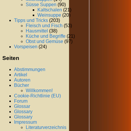
Süsse Suppen
(90)
Kaltschalen
(21)
Weinsuppe
(20)
Tipps und Tricks
(203)
Fleisch und Fisch
(53)
Hausmittel
(38)
Küche und Begriffe
(21)
Obst und Gemüse
(97)
Vorspeisen
(24)
Seiten
Abstimmungen
Artikel
Autoren
Bücher
Willkommen!
Cookie-Richtlinie (EU)
Forum
Glossar
Glossary
Glossary
Impressum
Literaturverzeichnis