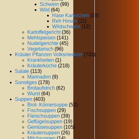
Schwein
(99)
Wild
(64)
Hase Kaninchen
(18)
Reh Hirsch
(11)
Wildschwein
(12)
Kartoffelgericht
(36)
Mehlspeisen
(141)
Nudelgerichte
(45)
Vegetarisch
(96)
Kräuter Pflanzen Volksmedizin
(733)
Krankheiten
(1)
Kräuterküche
(218)
Salate
(113)
Marinaden
(9)
Sonstiges
(178)
Brotaufstrich
(62)
Wurst
(64)
Suppen
(403)
Brot- Körnersuppe
(52)
Fischsuppen
(29)
Fleischsuppen
(39)
Geflügelsuppen
(19)
Gemüsesuppen
(105)
Kräutersuppen
(26)
Milchsuppen
(14)