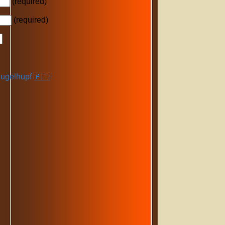
(required)
(required)
gelhupf 🇦🇹