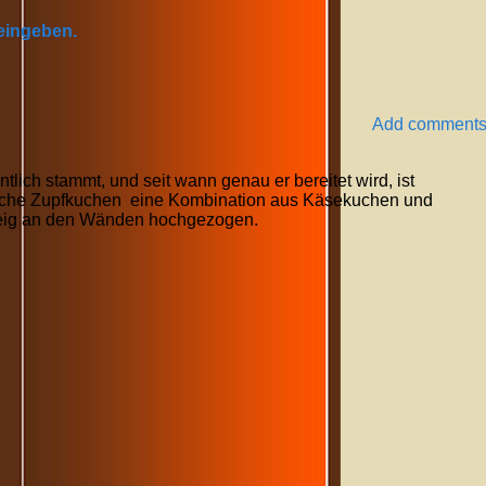
 eingeben.
Add comment
ich stammt, und seit wann genau er bereitet wird, ist
sische Zupfkuchen eine Kombination aus Käsekuchen und
Teig an den Wänden hochgezogen.