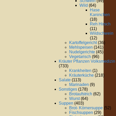
Schwein
(99)
Wild
(64)
Hase
Kaninchen
(18)
Reh Hirsch
(11)
Wildschwein
(12)
Kartoffelgericht
(36)
Mehlspeisen
(141)
Nudelgerichte
(45)
Vegetarisch
(96)
Kräuter Pflanzen Volksmedizin
(733)
Krankheiten
(1)
Kräuterküche
(218)
Salate
(113)
Marinaden
(9)
Sonstiges
(178)
Brotaufstrich
(62)
Wurst
(64)
Suppen
(403)
Brot- Körnersuppe
(52)
Fischsuppen
(29)