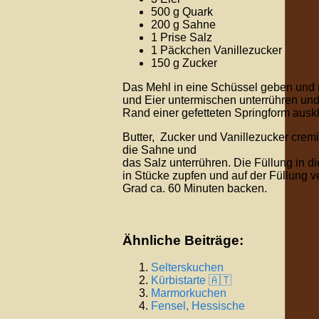
500 g Quark
200 g Sahne
1 Prise Salz
1 Päckchen Vanillezucker
150 g Zucker
Das Mehl in eine Schüssel geben und 
und Eier untermischen unterrühren und
Rand einer gefetteten Springform auskl
Butter, Zucker und Vanillezucker crem
die Sahne und
das Salz unterrühren. Die Füllung in d
in Stücke zupfen und auf der Füllung 
Grad ca. 60 Minuten backen.
Ähnliche Beiträge:
Selterskuchen
Kürbistarte 🇦🇹
Marmorkuchen
Fensel, Hessische