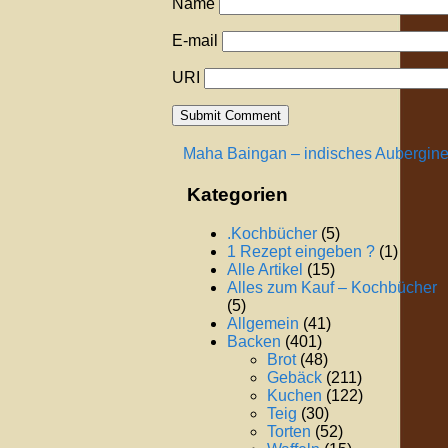
Name
E-mail
URI
Maha Baingan – indisches Aubergine
Kategorien
.Kochbücher
(5)
1 Rezept eingeben ?
(1)
Alle Artikel
(15)
Alles zum Kauf – Kochbücher
(5)
Allgemein
(41)
Backen
(401)
Brot
(48)
Gebäck
(211)
Kuchen
(122)
Teig
(30)
Torten
(52)