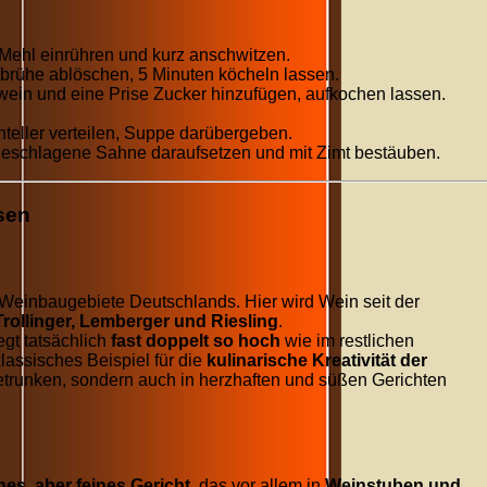
 Mehl einrühren und kurz anschwitzen.
hbrühe ablöschen, 5 Minuten köcheln lassen.
in und eine Prise Zucker hinzufügen, aufkochen lassen.
teller verteilen, Suppe darübergeben.
eschlagene Sahne daraufsetzen und mit Zimt bestäuben.
sen
n Weinbaugebiete Deutschlands. Hier wird Wein seit der
Trollinger, Lemberger und Riesling
.
gt tatsächlich
fast doppelt so hoch
wie im restlichen
lassisches Beispiel für die
kulinarische Kreativität der
getrunken, sondern auch in herzhaften und süßen Gerichten
hes, aber feines Gericht
, das vor allem in
Weinstuben und