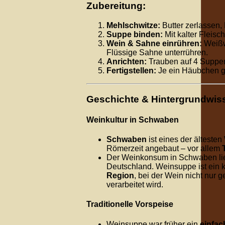
Zubereitung:
Mehlschwitze:
Butter zerlassen,
Suppe binden:
Mit kalter Fleisc
Wein & Sahne einrühren:
Weißwe
Flüssige Sahne unterrühren.
Anrichten:
Trauben auf 4 Suppen
Fertigstellen:
Je ein Häubchen g
Geschichte & Hintergrundwis
Weinkultur in Schwaben
Schwaben
ist eines der älteste
Römerzeit angebaut – vor allem
Der Weinkonsum in Schwaben lie
Deutschland. Weinsuppe ist ein k
Region
, bei der Wein nicht nur 
verarbeitet wird.
Traditionelle Vorspeise
Weinsuppe war früher ein
einfac