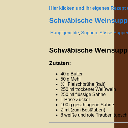
Hier klicken und Ihr eigenes Rezept
Schwäbische Weinsuppe
Hauptgerichte
,
Suppen
,
Süsse Suppe
Schwäbische Weinsuppe
Zutaten:
40 g Butter
50 g Mehl
½ l Fleischbrühe (kalt)
250 ml trockener Weißwein
250 ml flüssige Sahne
1 Prise Zucker
100 g geschlagene Sahne
Zimt (zum Bestäuben)
8 weiße und rote Trauben (geschäl