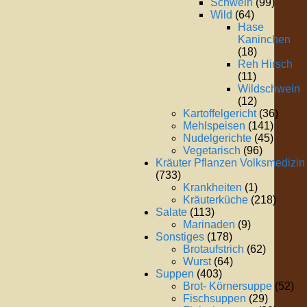
Schwein
(99)
Wild
(64)
Hase
Kaninchen
(18)
Reh Hirsch
(11)
Wildschwein
(12)
Kartoffelgericht
(36)
Mehlspeisen
(141)
Nudelgerichte
(45)
Vegetarisch
(96)
Kräuter Pflanzen Volksmedizin
(733)
Krankheiten
(1)
Kräuterküche
(218)
Salate
(113)
Marinaden
(9)
Sonstiges
(178)
Brotaufstrich
(62)
Wurst
(64)
Suppen
(403)
Brot- Körnersuppe
(52)
Fischsuppen
(29)