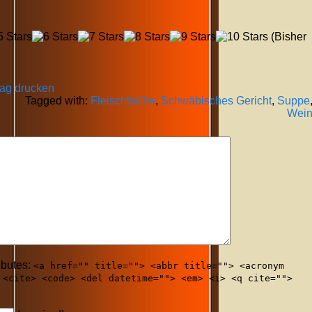
(Bisher
rag drucken
Tagged with:
Fleischbrühe
,
Schwäbisches Gericht
,
Suppe
Wei
ibutes:
<a href="" title=""> <abbr title=""> <acronym
 <cite> <code> <del datetime=""> <em> <i> <q cite="">