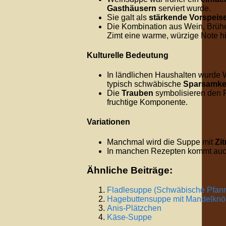
Gasthäusern
serviert wurde.
Sie galt als
stärkende Vorspeis
Die Kombination aus Wein, Brüh
Zimt eine warme, würzige Note hi
Kulturelle Bedeutung
In ländlichen Haushalten wurde 
typisch schwäbische
Sparsamkei
Die
Trauben
symbolisieren den R
fruchtige Komponente.
Variationen
Manchmal wird die Suppe mit
Zi
In manchen Rezepten kommt auc
Ähnliche Beiträge:
Fladlesuppe (Schwäbische Pfan
Hagebuttensuppe mit Mandelknöp
Anis-Plätzchen
Käse-Suppe