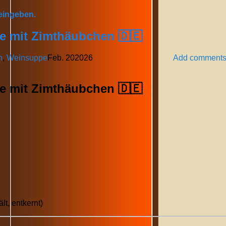
 eingeben.
 mit Zimthäubchen 🇩🇪
n
,
Weinsuppe
Feb.
20
2026
Add comment
 mit Zimthäubchen 🇩🇪
t, entkernt)