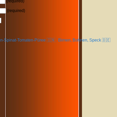
(required)
(required)
n-Spinat-Tomaten-Püree 🇮🇳
Birnen, Bohnen, Speck 🇩🇪