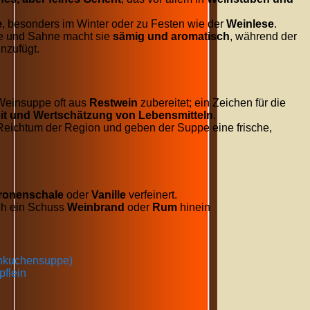
e
, besonders im Winter oder zu Festen wie der
Weinlese
.
e und Sahne macht sie
sämig und aromatisch
, während der
nzufügt.
Weinsuppe oft aus
Restwein
zubereitet; ein Zeichen für die
t und Wertschätzung von Lebensmitteln
.
eichtum der Region und geben der Suppe eine frische,
tronenschale
oder
Vanille
verfeinert.
h ein Schuss
Weinbrand
oder
Rum
hinein
nkuchensuppe)
flein