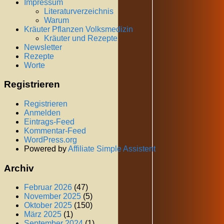
Impressum
Literaturverzeichnis
Warum
Kräuter Pflanzen Volksmedizin
Kräuter und Rezepte
Newsletter
Rezepte
Worte
Registrieren
Registrieren
Anmelden
Eintrags-Feed
Kommentar-Feed
WordPress.org
Powered by
Affiliate Simple Assistent
Archiv
Februar 2026
(47)
November 2025
(5)
Oktober 2025
(150)
März 2025
(1)
September 2024
(1)