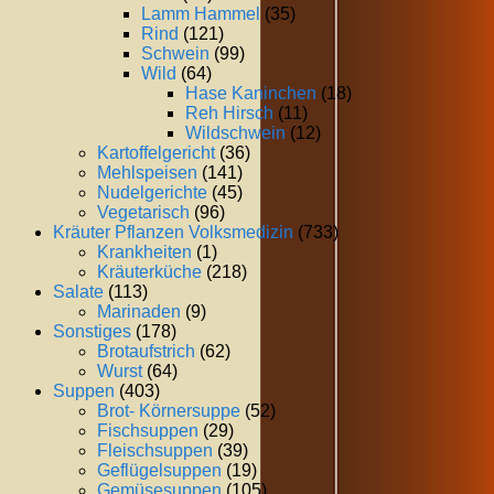
Lamm Hammel
(35)
Rind
(121)
Schwein
(99)
Wild
(64)
Hase Kaninchen
(18)
Reh Hirsch
(11)
Wildschwein
(12)
Kartoffelgericht
(36)
Mehlspeisen
(141)
Nudelgerichte
(45)
Vegetarisch
(96)
Kräuter Pflanzen Volksmedizin
(733)
Krankheiten
(1)
Kräuterküche
(218)
Salate
(113)
Marinaden
(9)
Sonstiges
(178)
Brotaufstrich
(62)
Wurst
(64)
Suppen
(403)
Brot- Körnersuppe
(52)
Fischsuppen
(29)
Fleischsuppen
(39)
Geflügelsuppen
(19)
Gemüsesuppen
(105)