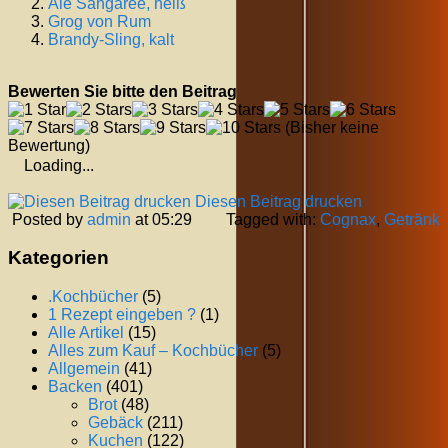
Ale Sangaree, heiß
Grog von Rum
Brandy-Sling, kalt
Bewerten Sie bitte den Beitrag
(Bisher keine
Bewertung)
Loading...
Diesen Beitrag drucken
Posted by
admin
at 05:29
Tagged with:
Cognax
,
Getränk
Kategorien
.Kochbücher
(5)
1 Rezept eingeben ?
(1)
Alle Artikel
(15)
Alles zum Kauf – Kochbücher
(5)
Allgemein
(41)
Backen
(401)
Brot
(48)
Gebäck
(211)
Kuchen
(122)