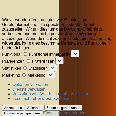
Wir verwenden Technologien wie Cookies, um
Geräteinformationen zu speichern und/oder darauf
zuzugreifen. Wir tun dies, um das Browsing-Erlebnis zu
verbessern und um (nicht) personalisierte Werbung
anzuzeigen. Wenn du nicht zustimmst oder die Zustimmung
widerrufst, kann dies bestimmte Merkmale und Funktionen
beeinträchtigen.
Funktional
Funktional
Immer aktiv
Präferenzen
Präferenzen
Statistiken
Statistiken
Marketing
Marketing
Optionen verwalten
Dienste verwalten
Verwalten von {vendor_count}-Lieferanten
Lese mehr über diese Zwecke
Akzeptieren
Ablehnen
Einstellungen ansehen
Einstellungen ansehen
Einstellungen speichern