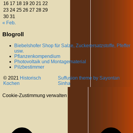
16
17
18
19
20
21
22
23
24
25
26
27
28
29
30
31
« Feb.
Blogroll
Biebelshofer Shop für Salze, Zuckerersatzstoffe, Pfeffer
usw.
Pflanzenkompendium
Photovoltaik und Montagematerial
Pilzbestimmer
© 2021
Historisch
Suffusion theme by Sayontan
Kochen
Sinha
Cookie-Zustimmung verwalten