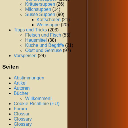
Kräutersuppen
(26)
Milchsuppen
(14)
Süsse Suppen
(90)
Kaltschalen
(21)
Weinsuppe
(20)
Tipps und Tricks
(203)
Fleisch und Fisch
(53)
Hausmittel
(38)
Küche und Begriffe
(21)
Obst und Gemüse
(97)
Vorspeisen
(24)
Seiten
Abstimmungen
Artikel
Autoren
Bücher
Willkommen!
Cookie-Richtlinie (EU)
Forum
Glossar
Glossary
Glossary