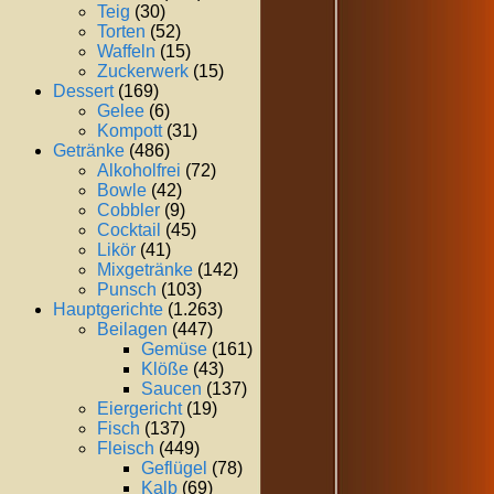
Teig
(30)
Torten
(52)
Waffeln
(15)
Zuckerwerk
(15)
Dessert
(169)
Gelee
(6)
Kompott
(31)
Getränke
(486)
Alkoholfrei
(72)
Bowle
(42)
Cobbler
(9)
Cocktail
(45)
Likör
(41)
Mixgetränke
(142)
Punsch
(103)
Hauptgerichte
(1.263)
Beilagen
(447)
Gemüse
(161)
Klöße
(43)
Saucen
(137)
Eiergericht
(19)
Fisch
(137)
Fleisch
(449)
Geflügel
(78)
Kalb
(69)