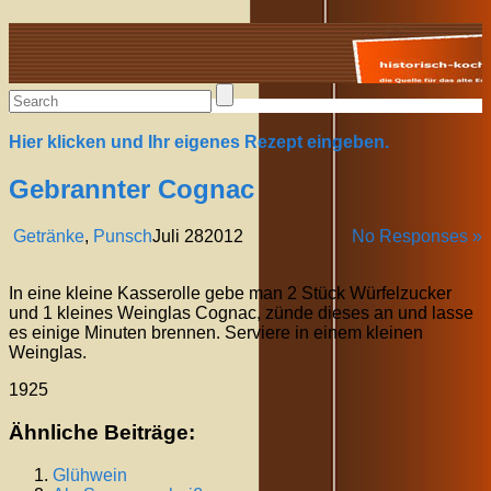
Alte Rezepte online
Hier klicken und Ihr eigenes Rezept eingeben.
Gebrannter Cognac
Getränke
,
Punsch
Juli
28
2012
No Responses »
In eine kleine Kasserolle gebe man 2 Stück Würfelzucker
und 1 kleines Weinglas Cognac, zünde dieses an und lasse
es einige Minuten brennen. Serviere in einem kleinen
Weinglas.
1925
Ähnliche Beiträge:
Glühwein