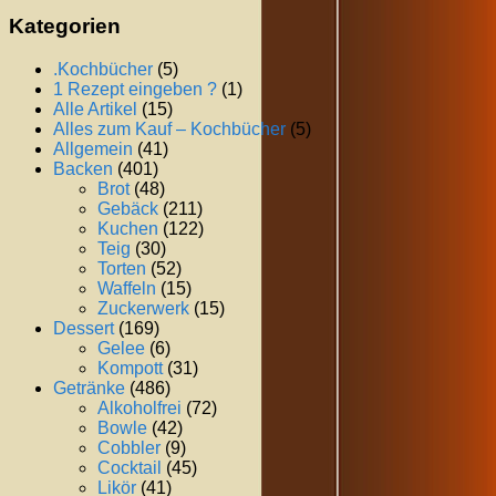
Kategorien
.Kochbücher
(5)
1 Rezept eingeben ?
(1)
Alle Artikel
(15)
Alles zum Kauf – Kochbücher
(5)
Allgemein
(41)
Backen
(401)
Brot
(48)
Gebäck
(211)
Kuchen
(122)
Teig
(30)
Torten
(52)
Waffeln
(15)
Zuckerwerk
(15)
Dessert
(169)
Gelee
(6)
Kompott
(31)
Getränke
(486)
Alkoholfrei
(72)
Bowle
(42)
Cobbler
(9)
Cocktail
(45)
Likör
(41)