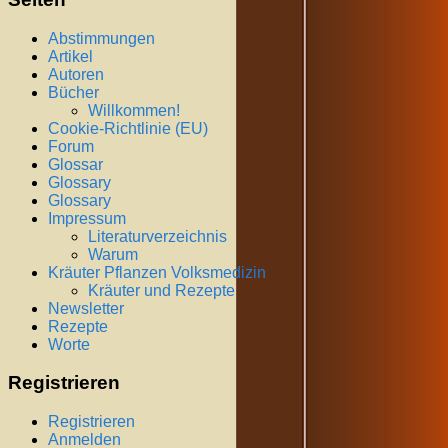
Abstimmungen
Artikel
Autoren
Bücher
Willkommen!
Cookie-Richtlinie (EU)
Forum
Glossar
Glossary
Glossary
Impressum
Literaturverzeichnis
Warum
Kräuter Pflanzen Volksmedizin
Kräuter und Rezepte
Newsletter
Rezepte
Worte
Registrieren
Registrieren
Anmelden