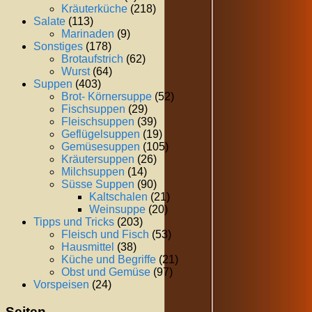
Kräuterküche
(218)
Salate
(113)
Marinaden
(9)
Sonstiges
(178)
Brotaufstrich
(62)
Wurst
(64)
Suppen
(403)
Brot- Körnersuppe
(52)
Fischsuppen
(29)
Fleischsuppen
(39)
Geflügelsuppen
(19)
Gemüsesuppen
(105)
Kräutersuppen
(26)
Milchsuppen
(14)
Süsse Suppen
(90)
Kaltschalen
(21)
Weinsuppe
(20)
Tipps und Tricks
(203)
Fleisch und Fisch
(53)
Hausmittel
(38)
Küche und Begriffe
(21)
Obst und Gemüse
(97)
Vorspeisen
(24)
Seiten