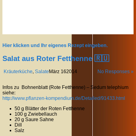
Hier klicken und Ihr eigenes Rezept eingeben.
Salat aus Roter Fetthenne 🇷🇺
Kräuterküche
,
Salate
März
16
2014
No Responses »
Infos zu Bohnenblatt (Rote Fetthenne) – Sedum telephium
siehe:
http://www.pflanzen-kompendium.de/Detailed/91433.html
50 g Blätter der Roten Fetthenne
100 g Zwiebellauch
20 g Saure Sahne
Dill
Salz