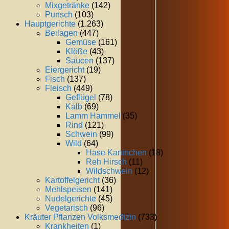
Mixgetränke
(142)
Punsch
(103)
Hauptgerichte
(1.263)
Beilagen
(447)
Gemüse
(161)
Klöße
(43)
Saucen
(137)
Eiergericht
(19)
Fisch
(137)
Fleisch
(449)
Geflügel
(78)
Kalb
(69)
Lamm Hammel
(35)
Rind
(121)
Schwein
(99)
Wild
(64)
Hase Kaninchen
(18)
Reh Hirsch
(11)
Wildschwein
(12)
Kartoffelgericht
(36)
Mehlspeisen
(141)
Nudelgerichte
(45)
Vegetarisch
(96)
Kräuter Pflanzen Volksmedizin
(733)
Krankheiten
(1)