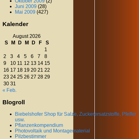
Oktober 2009
(2)
Juni 2009
(28)
Mai 2009
(427)
Kalender
August 2026
S
M
D
M
D
F
S
1
2
3
4
5
6
7
8
9
10
11
12
13
14
15
16
17
18
19
20
21
22
23
24
25
26
27
28
29
30
31
« Feb.
Blogroll
Biebelshofer Shop für Salze, Zuckerersatzstoffe, Pfeffer
usw.
Pflanzenkompendium
Photovoltaik und Montagematerial
Pilzbestimmer