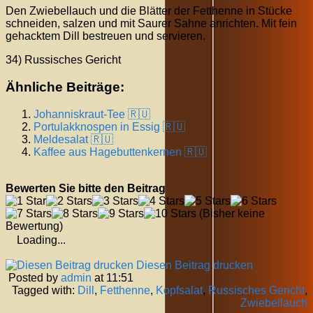
Den Zwiebellauch und die Blätter der Fetthenne in Stücke
schneiden, salzen und mit Saurer Sahne anrichten. Mit fein
gehacktem Dill bestreuen und servieren.
34) Russisches Gericht
Ähnliche Beiträge:
Johanniskraut-Tee 🇷🇺
Portulakknospen in Essig 🇷🇺
Meldesalat 🇷🇺
Kaffee aus Hagebuttenkernen 🇷🇺
Bewerten Sie bitte den Beitrag
(Bisher keine
Bewertung)
Loading...
Diesen Beitrag drucken
Posted by
admin
at 11:51
Tagged with:
Dill
,
Fetthenne
,
Kopfsalat
,
Russisches Gericht
,
Zwiebellauch