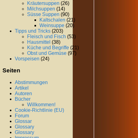
Kräutersuppen
(26)
Milchsuppen
(14)
Süsse Suppen
(90)
Kaltschalen
(21)
Weinsuppe
(20)
Tipps und Tricks
(203)
Fleisch und Fisch
(53)
Hausmittel
(38)
Küche und Begriffe
(21)
Obst und Gemüse
(97)
Vorspeisen
(24)
Seiten
Abstimmungen
Artikel
Autoren
Bücher
Willkommen!
Cookie-Richtlinie (EU)
Forum
Glossar
Glossary
Glossary
Impressum