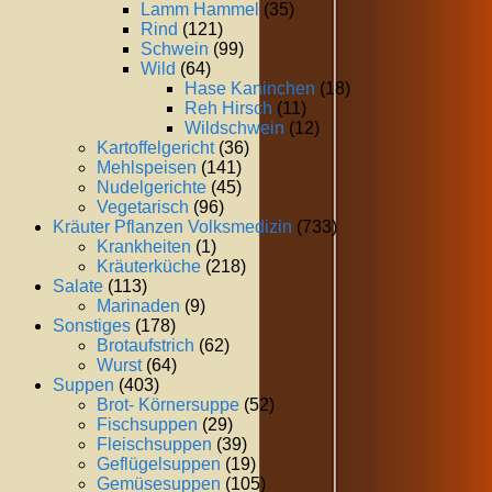
Lamm Hammel
(35)
Rind
(121)
Schwein
(99)
Wild
(64)
Hase Kaninchen
(18)
Reh Hirsch
(11)
Wildschwein
(12)
Kartoffelgericht
(36)
Mehlspeisen
(141)
Nudelgerichte
(45)
Vegetarisch
(96)
Kräuter Pflanzen Volksmedizin
(733)
Krankheiten
(1)
Kräuterküche
(218)
Salate
(113)
Marinaden
(9)
Sonstiges
(178)
Brotaufstrich
(62)
Wurst
(64)
Suppen
(403)
Brot- Körnersuppe
(52)
Fischsuppen
(29)
Fleischsuppen
(39)
Geflügelsuppen
(19)
Gemüsesuppen
(105)