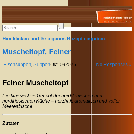
Alte Rezepte online
Hier klicken und Ihr eigenes Rezept eingeben.
Muscheltopf, Feiner
Fischsuppen
,
Suppen
Okt.
09
2025
No Responses »
Feiner Muscheltopf
Ein klassisches Gericht der norddeutschen und
nordfriesischen Küche – herzhaft, aromatisch und voller
Meeresfrische
Zutaten