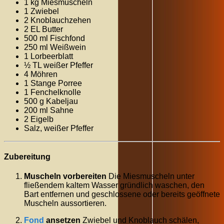
1 kg Miesmuscheln
1 Zwiebel
2 Knoblauchzehen
2 EL Butter
500 ml Fischfond
250 ml Weißwein
1 Lorbeerblatt
½ TL weißer Pfeffer
4 Möhren
1 Stange Porree
1 Fenchelknolle
500 g Kabeljau
200 ml Sahne
2 Eigelb
Salz, weißer Pfeffer
Zubereitung
Muscheln vorbereiten
Die Miesmuscheln unter
fließendem kaltem Wasser gründlich waschen, den
Bart entfernen und geschlossene oder bereits geöffnete
Muscheln aussortieren.
Fond
ansetzen
Zwiebel und Knoblauch schälen,