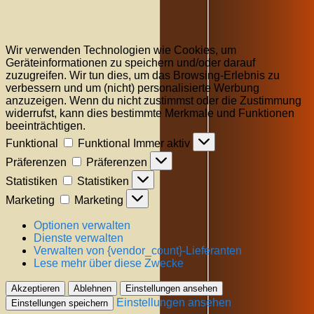
Wir verwenden Technologien wie Cookies, um
Geräteinformationen zu speichern und/oder darauf
zuzugreifen. Wir tun dies, um das Browsing-Erlebnis zu
verbessern und um (nicht) personalisierte Werbung
anzuzeigen. Wenn du nicht zustimmst oder die Zustimmung
widerrufst, kann dies bestimmte Merkmale und Funktionen
beeinträchtigen.
Funktional
Funktional
Immer aktiv
Präferenzen
Präferenzen
Statistiken
Statistiken
Marketing
Marketing
Optionen verwalten
Dienste verwalten
Verwalten von {vendor_count}-Lieferanten
Lese mehr über diese Zwecke
Akzeptieren
Ablehnen
Einstellungen ansehen
Einstellungen ansehen
Einstellungen speichern