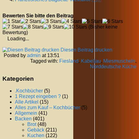
Bewerten Sie bitte den Beitrag
(Bisher keine
Bewertung)
Loading...
Diesen Beitrag drucken
Posted by
admin
at 13:51
Tagged with:
Fiesland
,
Kabeljau
,
Miesmuscheln
,
Norddeutsche Küche
Kategorien
.Kochbücher
(5)
1 Rezept eingeben ?
(1)
Alle Artikel
(15)
Alles zum Kauf – Kochbücher
(5)
Allgemein
(41)
Backen
(401)
Brot
(48)
Gebäck
(211)
Kuchen
(122)