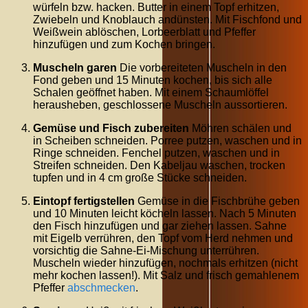
würfeln bzw. hacken. Butter in einem Topf erhitzen,
Zwiebeln und Knoblauch andünsten. Mit Fischfond und
Weißwein ablöschen, Lorbeerblatt und Pfeffer
hinzufügen und zum Kochen bringen.
Muscheln garen
Die vorbereiteten Muscheln in den
Fond geben und 15 Minuten kochen, bis sich alle
Schalen geöffnet haben. Mit einem Schaumlöffel
herausheben, geschlossene Muscheln aussortieren.
Gemüse und Fisch zubereiten
Möhren schälen und
in Scheiben schneiden. Porree putzen, waschen und in
Ringe schneiden. Fenchel putzen, waschen und in
Streifen schneiden. Den Kabeljau waschen, trocken
tupfen und in 4 cm große Stücke schneiden.
Eintopf fertigstellen
Gemüse in die Fischbrühe geben
und 10 Minuten leicht köcheln lassen. Nach 5 Minuten
den Fisch hinzufügen und gar ziehen lassen. Sahne
mit Eigelb verrühren, den Topf vom Herd nehmen und
vorsichtig die Sahne-Ei-Mischung unterrühren.
Muscheln wieder hinzufügen, nochmals erhitzen (nicht
mehr kochen lassen!). Mit Salz und frisch gemahlenem
Pfeffer
abschmecken
.