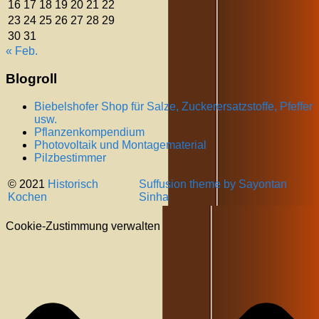
16
17
18
19
20
21
22
23
24
25
26
27
28
29
30
31
« Feb.
Blogroll
Biebelshofer Shop für Salze, Zuckerersatzstoffe, Pfeffer
usw.
Pflanzenkompendium
Photovoltaik und Montagematerial
Pilzbestimmer
© 2021
Historisch
Suffusion theme by Sayontan
Kochen
Sinha
Cookie-Zustimmung verwalten