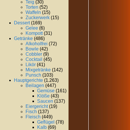
Teig
(30)
Torten
(52)
Waffeln
(15)
Zuckerwerk
(15)
Dessert
(169)
Gelee
(6)
Kompott
(31)
Getränke
(486)
Alkoholfrei
(72)
Bowle
(42)
Cobbler
(9)
Cocktail
(45)
Likör
(41)
Mixgetränke
(142)
Punsch
(103)
Hauptgerichte
(1.263)
Beilagen
(447)
Gemüse
(161)
Klöße
(43)
Saucen
(137)
Eiergericht
(19)
Fisch
(137)
Fleisch
(449)
Geflügel
(78)
Kalb
(69)