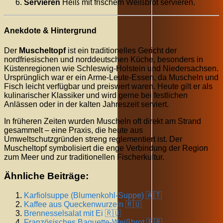
Servieren
Heiß mit frischem Weißbrot servieren.
Anekdote & Hintergrund
Der
Muscheltopf
ist ein traditionelles Gericht der
nordfriesischen und norddeutschen Küche, besonders in
Küstenregionen wie Schleswig-Holstein und Niedersachsen.
Ursprünglich war er ein Arme-Leute-Essen, da Muscheln und
Fisch leicht verfügbar und preiswert waren. Heute gilt er als
kulinarischer Klassiker und wird gerne bei festlichen
Anlässen oder in der kalten Jahreszeit serviert.
In früheren Zeiten wurden Muscheln oft direkt am Strand
gesammelt – eine Praxis, die heute aus
Umweltschutzgründen streng reglementiert ist. Der
Muscheltopf symbolisiert die enge Verbindung der Region
zum Meer und zur traditionellen Fischerkultur.
Ähnliche Beiträge:
Karfiolsuppe (Blumenkohl-Suppe) 🇦🇹
Kaffee aus Queckenwurzeln 🇷🇺
Brennesselsalat mit Ei 🇷🇺
Französisches Baguette-Weißbrot 🇫🇷