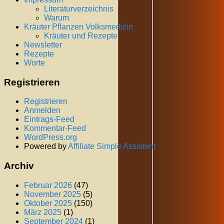
Literaturverzeichnis
Warum
Kräuter Pflanzen Volksmedizin
Kräuter und Rezepte
Newsletter
Rezepte
Worte
Registrieren
Registrieren
Anmelden
Eintrags-Feed
Kommentar-Feed
WordPress.org
Powered by
Affiliate Simple Assistent
Archiv
Februar 2026
(47)
November 2025
(5)
Oktober 2025
(150)
März 2025
(1)
September 2024
(1)