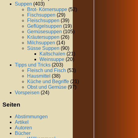
Suppen
(403)
Brot- Körnersuppe
(52)
Fischsuppen
(29)
Fleischsuppen
(39)
Geflügelsuppen
(19)
Gemüsesuppen
(105)
Kräutersuppen
(26)
Milchsuppen
(14)
Süsse Suppen
(90)
Kaltschalen
(21)
Weinsuppe
(20)
Tipps und Tricks
(203)
Fleisch und Fisch
(53)
Hausmittel
(38)
Küche und Begriffe
(21)
Obst und Gemüse
(97)
Vorspeisen
(24)
Seiten
Abstimmungen
Artikel
Autoren
Bücher