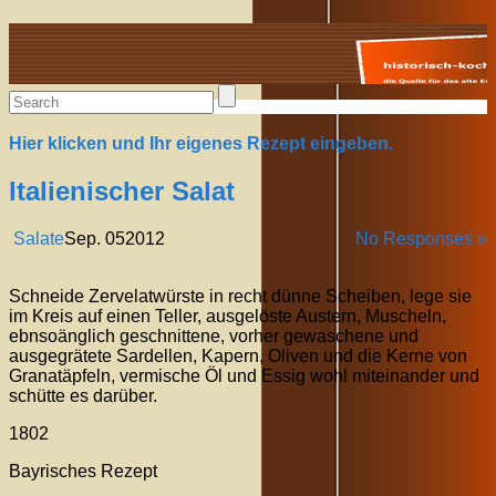
Alte Rezepte online
Hier klicken und Ihr eigenes Rezept eingeben.
Italienischer Salat
Salate
Sep.
05
2012
No Responses »
Schneide Zervelatwürste in recht dünne Scheiben, lege sie
im Kreis auf einen Teller, ausgelöste Austern, Muscheln,
ebnsoänglich geschnittene, vorher gewaschene und
ausgegrätete Sardellen, Kapern, Oliven und die Kerne von
Granatäpfeln, vermische Öl und Essig wohl miteinander und
schütte es darüber.
1802
Bayrisches Rezept