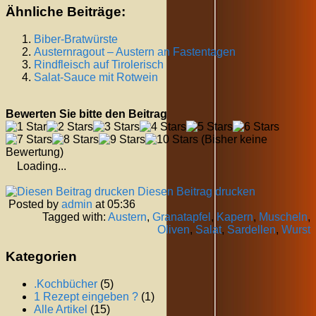
Ähnliche Beiträge:
Biber-Bratwürste
Austernragout – Austern an Fastentagen
Rindfleisch auf Tirolerisch
Salat-Sauce mit Rotwein
Bewerten Sie bitte den Beitrag
(Bisher keine
Bewertung)
Loading...
Diesen Beitrag drucken
Posted by
admin
at 05:36
Tagged with:
Austern
,
Granatapfel
,
Kapern
,
Muscheln
,
Oliven
,
Salat
,
Sardellen
,
Wurst
Kategorien
.Kochbücher
(5)
1 Rezept eingeben ?
(1)
Alle Artikel
(15)