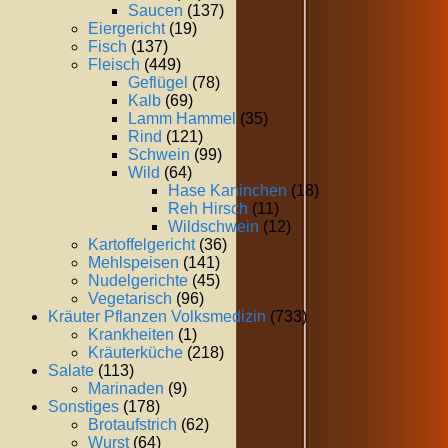
Saucen
(137)
Eiergericht
(19)
Fisch
(137)
Fleisch
(449)
Geflügel
(78)
Kalb
(69)
Lamm Hammel
(35)
Rind
(121)
Schwein
(99)
Wild
(64)
Hase Kaninchen
(18)
Reh Hirsch
(11)
Wildschwein
(12)
Kartoffelgericht
(36)
Mehlspeisen
(141)
Nudelgerichte
(45)
Vegetarisch
(96)
Kräuter Pflanzen Volksmedizin
(733)
Krankheiten
(1)
Kräuterküche
(218)
Salate
(113)
Marinaden
(9)
Sonstiges
(178)
Brotaufstrich
(62)
Wurst
(64)