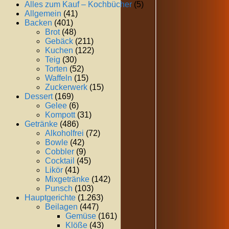
Alles zum Kauf – Kochbücher
(5)
Allgemein
(41)
Backen
(401)
Brot
(48)
Gebäck
(211)
Kuchen
(122)
Teig
(30)
Torten
(52)
Waffeln
(15)
Zuckerwerk
(15)
Dessert
(169)
Gelee
(6)
Kompott
(31)
Getränke
(486)
Alkoholfrei
(72)
Bowle
(42)
Cobbler
(9)
Cocktail
(45)
Likör
(41)
Mixgetränke
(142)
Punsch
(103)
Hauptgerichte
(1.263)
Beilagen
(447)
Gemüse
(161)
Klöße
(43)