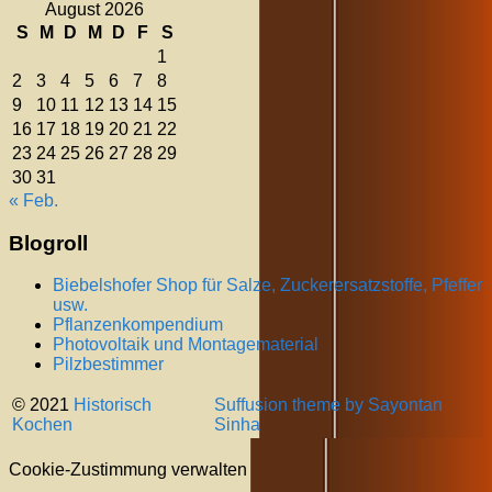
August 2026
S
M
D
M
D
F
S
1
2
3
4
5
6
7
8
9
10
11
12
13
14
15
16
17
18
19
20
21
22
23
24
25
26
27
28
29
30
31
« Feb.
Blogroll
Biebelshofer Shop für Salze, Zuckerersatzstoffe, Pfeffer
usw.
Pflanzenkompendium
Photovoltaik und Montagematerial
Pilzbestimmer
© 2021
Historisch
Suffusion theme by Sayontan
Kochen
Sinha
Cookie-Zustimmung verwalten