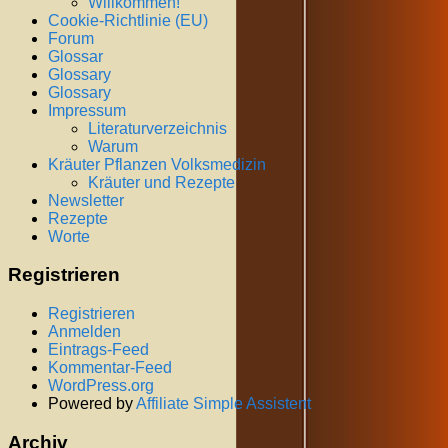
Willkommen!
Cookie-Richtlinie (EU)
Forum
Glossar
Glossary
Glossary
Impressum
Literaturverzeichnis
Warum
Kräuter Pflanzen Volksmedizin
Kräuter und Rezepte
Newsletter
Rezepte
Worte
Registrieren
Registrieren
Anmelden
Eintrags-Feed
Kommentar-Feed
WordPress.org
Powered by
Affiliate Simple Assistent
Archiv