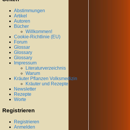
Abstimmungen
Artikel
Autoren
Bücher
Willkommen!
Cookie-Richtlinie (EU)
Forum
Glossar
Glossary
Glossary
Impressum
Literaturverzeichnis
Warum
Kräuter Pflanzen Volksmedizin
Kräuter und Rezepte
Newsletter
Rezepte
Worte
Registrieren
Registrieren
Anmelden