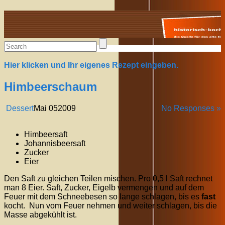
Alte Rezepte online
Hier klicken und Ihr eigenes Rezept eingeben.
Himbeerschaum
Dessert
Mai
05
2009
No Responses »
Himbeersaft
Johannisbeersaft
Zucker
Eier
Den Saft zu gleichen Teilen mischen. Pro 0,5 l Saft rechnet
man 8 Eier. Saft, Zucker, Eigelb vermengen und auf dem
Feuer mit dem Schneebesen so lange schlagen, bis es
fast
kocht. Nun vom Feuer nehmen und weiter schlagen, bis die
Masse abgekühlt ist.