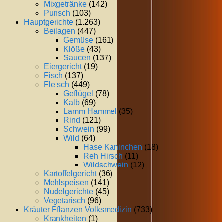
Mixgetränke
(142)
Punsch
(103)
Hauptgerichte
(1.263)
Beilagen
(447)
Gemüse
(161)
Klöße
(43)
Saucen
(137)
Eiergericht
(19)
Fisch
(137)
Fleisch
(449)
Geflügel
(78)
Kalb
(69)
Lamm Hammel
(35)
Rind
(121)
Schwein
(99)
Wild
(64)
Hase Kaninchen
(18)
Reh Hirsch
(11)
Wildschwein
(12)
Kartoffelgericht
(36)
Mehlspeisen
(141)
Nudelgerichte
(45)
Vegetarisch
(96)
Kräuter Pflanzen Volksmedizin
(733)
Krankheiten
(1)