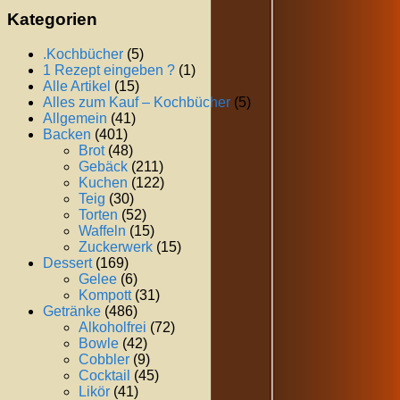
Kategorien
.Kochbücher
(5)
1 Rezept eingeben ?
(1)
Alle Artikel
(15)
Alles zum Kauf – Kochbücher
(5)
Allgemein
(41)
Backen
(401)
Brot
(48)
Gebäck
(211)
Kuchen
(122)
Teig
(30)
Torten
(52)
Waffeln
(15)
Zuckerwerk
(15)
Dessert
(169)
Gelee
(6)
Kompott
(31)
Getränke
(486)
Alkoholfrei
(72)
Bowle
(42)
Cobbler
(9)
Cocktail
(45)
Likör
(41)