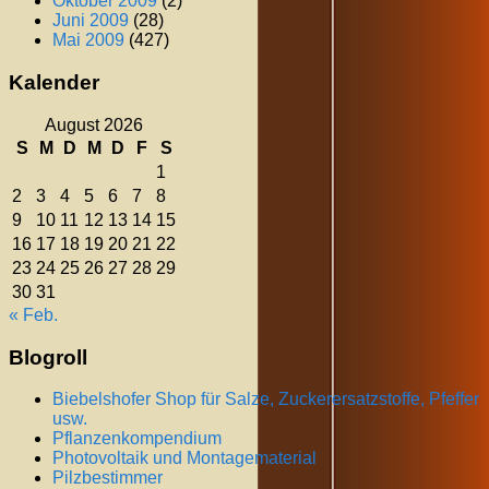
Oktober 2009
(2)
Juni 2009
(28)
Mai 2009
(427)
Kalender
August 2026
S
M
D
M
D
F
S
1
2
3
4
5
6
7
8
9
10
11
12
13
14
15
16
17
18
19
20
21
22
23
24
25
26
27
28
29
30
31
« Feb.
Blogroll
Biebelshofer Shop für Salze, Zuckerersatzstoffe, Pfeffer
usw.
Pflanzenkompendium
Photovoltaik und Montagematerial
Pilzbestimmer