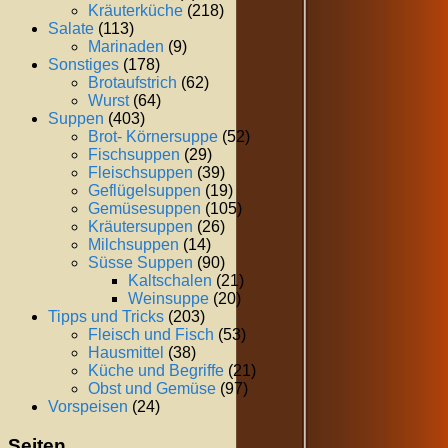
Kräuterküche
(218)
Salate
(113)
Marinaden
(9)
Sonstiges
(178)
Brotaufstrich
(62)
Wurst
(64)
Suppen
(403)
Brot- Körnersuppe
(52)
Fischsuppen
(29)
Fleischsuppen
(39)
Geflügelsuppen
(19)
Gemüsesuppen
(105)
Kräutersuppen
(26)
Milchsuppen
(14)
Süsse Suppen
(90)
Kaltschalen
(21)
Weinsuppe
(20)
Tipps und Tricks
(203)
Fleisch und Fisch
(53)
Hausmittel
(38)
Küche und Begriffe
(21)
Obst und Gemüse
(97)
Vorspeisen
(24)
Seiten