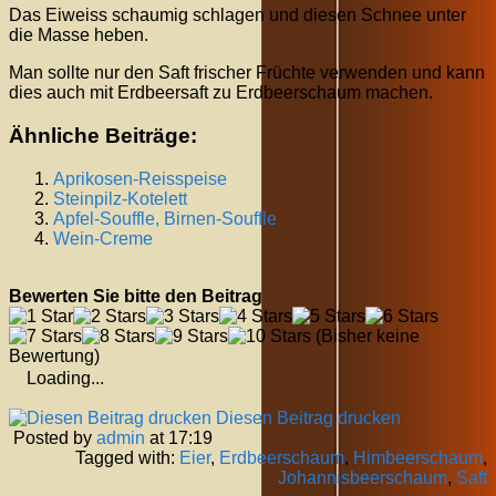
Das Eiweiss schaumig schlagen und diesen Schnee unter
die Masse heben.
Man sollte nur den Saft frischer Früchte verwenden und kann
dies auch mit Erdbeersaft zu Erdbeerschaum machen.
Ähnliche Beiträge:
Aprikosen-Reisspeise
Steinpilz-Kotelett
Apfel-Souffle, Birnen-Souffle
Wein-Creme
Bewerten Sie bitte den Beitrag
(Bisher keine
Bewertung)
Loading...
Diesen Beitrag drucken
Posted by
admin
at 17:19
Tagged with:
Eier
,
Erdbeerschaum
,
Himbeerschaum
,
Johannisbeerschaum
,
Saft