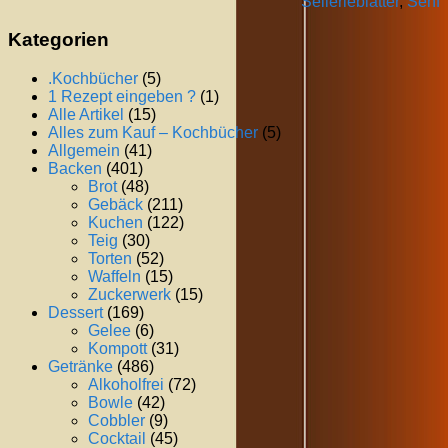
Sellerieblätter
,
Senf
Kategorien
.Kochbücher
(5)
1 Rezept eingeben ?
(1)
Alle Artikel
(15)
Alles zum Kauf – Kochbücher
(5)
Allgemein
(41)
Backen
(401)
Brot
(48)
Gebäck
(211)
Kuchen
(122)
Teig
(30)
Torten
(52)
Waffeln
(15)
Zuckerwerk
(15)
Dessert
(169)
Gelee
(6)
Kompott
(31)
Getränke
(486)
Alkoholfrei
(72)
Bowle
(42)
Cobbler
(9)
Cocktail
(45)