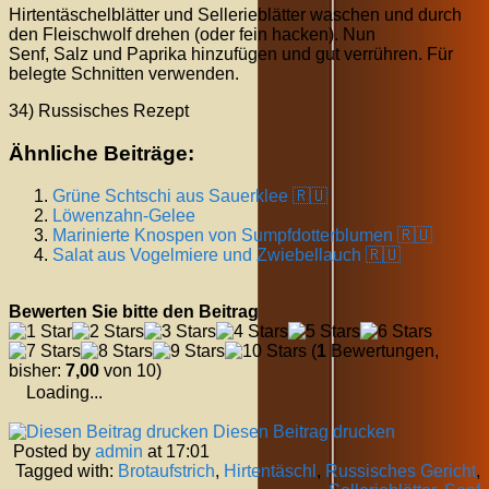
Hirtentäschelblätter und Sellerieblätter waschen und durch
den Fleischwolf drehen (oder fein hacken). Nun
Senf, Salz und Paprika hinzufügen und gut verrühren. Für
belegte Schnitten verwenden.
34) Russisches Rezept
Ähnliche Beiträge:
Grüne Schtschi aus Sauerklee 🇷🇺
Löwenzahn-Gelee
Marinierte Knospen von Sumpfdotterblumen 🇷🇺
Salat aus Vogelmiere und Zwiebellauch 🇷🇺
Bewerten Sie bitte den Beitrag
(
1
Bewertungen,
bisher:
7,00
von 10)
Loading...
Diesen Beitrag drucken
Posted by
admin
at 17:01
Tagged with:
Brotaufstrich
,
Hirtentäschl
,
Russisches Gericht
,