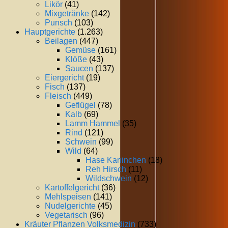
Likör
(41)
Mixgetränke
(142)
Punsch
(103)
Hauptgerichte
(1.263)
Beilagen
(447)
Gemüse
(161)
Klöße
(43)
Saucen
(137)
Eiergericht
(19)
Fisch
(137)
Fleisch
(449)
Geflügel
(78)
Kalb
(69)
Lamm Hammel
(35)
Rind
(121)
Schwein
(99)
Wild
(64)
Hase Kaninchen
(18)
Reh Hirsch
(11)
Wildschwein
(12)
Kartoffelgericht
(36)
Mehlspeisen
(141)
Nudelgerichte
(45)
Vegetarisch
(96)
Kräuter Pflanzen Volksmedizin
(733)