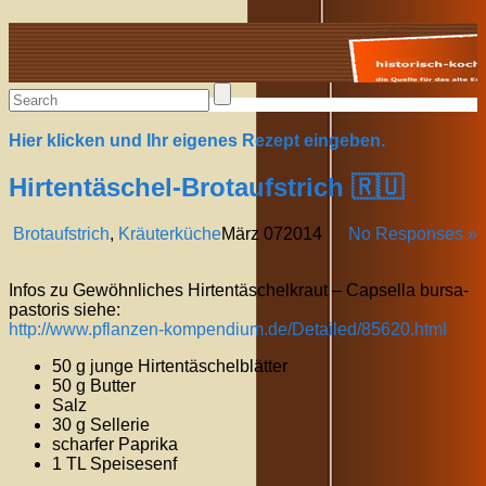
Alte Rezepte online
Hier klicken und Ihr eigenes Rezept eingeben.
Hirtentäschel-Brotaufstrich 🇷🇺
Brotaufstrich
,
Kräuterküche
März
07
2014
No Responses »
Infos zu Gewöhnliches Hirtentäschelkraut – Capsella bursa-
pastoris siehe:
http://www.pflanzen-kompendium.de/Detailed/85620.html
50 g junge Hirtentäschelblätter
50 g Butter
Salz
30 g Sellerie
scharfer Paprika
1 TL Speisesenf