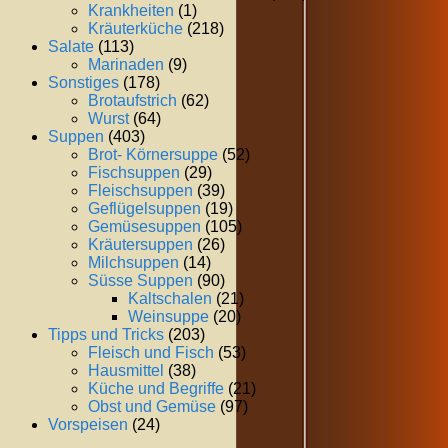
Krankheiten
(1)
Kräuterküche
(218)
Salate
(113)
Marinaden
(9)
Sonstiges
(178)
Brotaufstrich
(62)
Wurst
(64)
Suppen
(403)
Brot- Körnersuppe
(52)
Fischsuppen
(29)
Fleischsuppen
(39)
Geflügelsuppen
(19)
Gemüsesuppen
(105)
Kräutersuppen
(26)
Milchsuppen
(14)
Süsse Suppen
(90)
Kaltschalen
(21)
Weinsuppe
(20)
Tipps und Tricks
(203)
Fleisch und Fisch
(53)
Hausmittel
(38)
Küche und Begriffe
(21)
Obst und Gemüse
(97)
Vorspeisen
(24)