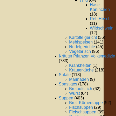
Wild
(64)
Hase
Kaninchen
(18)
Reh Hirsch
(11)
Wildschwein
(12)
Kartoffelgericht
(36)
Mehlspeisen
(141)
Nudelgerichte
(45)
Vegetarisch
(96)
Kräuter Pflanzen Volksmedizin
(733)
Krankheiten
(1)
Kräuterküche
(218)
Salate
(113)
Marinaden
(9)
Sonstiges
(178)
Brotaufstrich
(62)
Wurst
(64)
Suppen
(403)
Brot- Körnersuppe
(52)
Fischsuppen
(29)
Fleischsuppen
(39)