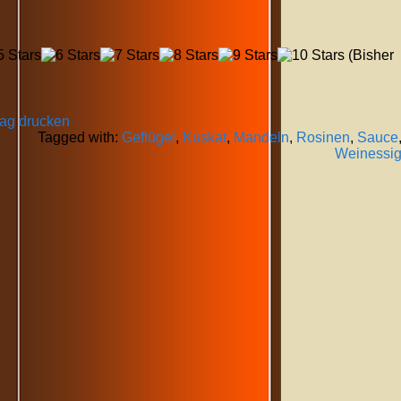
(Bisher
rag drucken
Tagged with:
Geflügel
,
Kuskat
,
Mandeln
,
Rosinen
,
Sauce
Weinessi