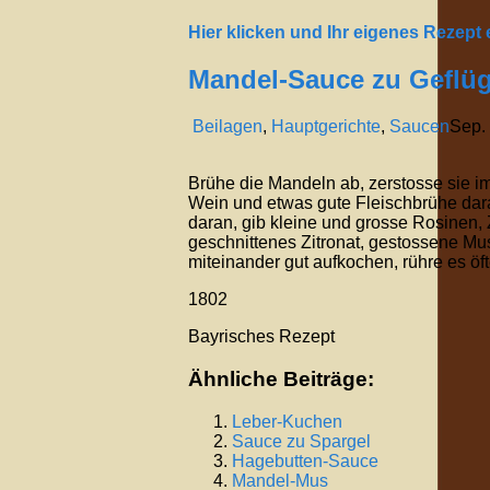
Hier klicken und Ihr eigenes Rezept
Mandel-Sauce zu Geflüg
Beilagen
,
Hauptgerichte
,
Saucen
Sep.
Brühe die Mandeln ab, zerstosse sie im
Wein und etwas gute Fleischbrühe daran,
daran, gib kleine und grosse Rosinen, 
geschnittenes Zitronat, gestossene Mu
miteinander gut aufkochen, rühre es öf
1802
Bayrisches Rezept
Ähnliche Beiträge:
Leber-Kuchen
Sauce zu Spargel
Hagebutten-Sauce
Mandel-Mus