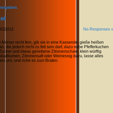
 eingeben.
el
02
2012
No Responses 
 Mörser recht fein, gib sie in eine Kasserole, gieße heißen
 die jedoch nicht zu fett sein darf, dazu reibe Pfefferkuchen
Zucker und etwas geriebene Zitronenschale, klein würflig
skatblumen, Zitronensaft oder Weinessig dazu, lasse alles
ters um, und riche es zum Braten.