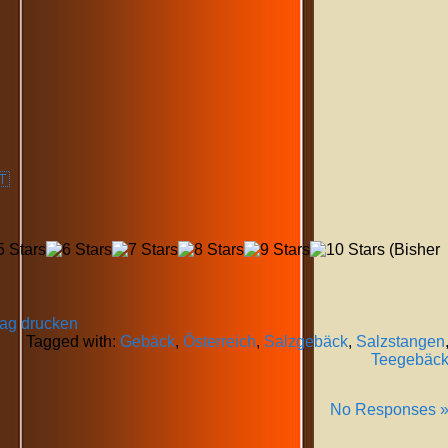
🇹
(Bisher
rag drucken
Tagged with:
Gebäck
,
Österreich
,
Salzgebäck
,
Salzstangen
Teegebäc
No Responses 