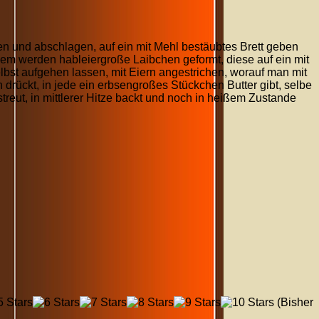
en und abschlagen, auf ein mit Mehl bestäubtes Brett geben
sem werden hableiergroße Laibchen geformt, diese auf ein mit
lbst aufgehen lassen, mit Eiern angestrichen, worauf man mit
n drückt, in jede ein erbsengroßes Stückchen Butter gibt, selbe
reut, in mittlerer Hitze backt und noch in heißem Zustande
(Bisher