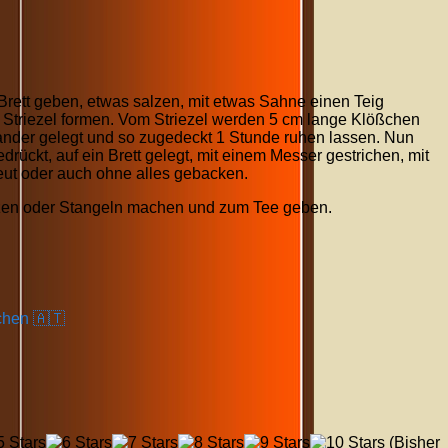
 Brett geben, etwas salzen, mit etwas Sahne einen Teig
m Striezel formen. Vom Striezel werden 5 cm lange Klößchen
ander gelegt und so zugedeckt 1 Stunde ruhen lassen. Nun
rückt, auf ein Brett gelegt, mit einem Messer gestrichen, mit
eut oder auch ohne alles gebacken.
tzen oder Stangeln machen und zum Tee geben.
chen 🇦🇹
(Bisher