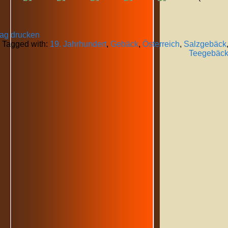
rag drucken
Tagged with:
19. Jahrhundert
,
Gebäck
,
Österreich
,
Salzgebäck
Teegebäc