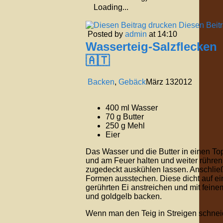
Loading...
Diesen Beit
Posted by
admin
at 14:10
Wasserteig-Salzflecken
🇦🇹
Backen
,
Gebäck
März
13
2012
400 ml Wasser
70 g Butter
250 g Mehl
Eier
Das Wasser und die Butter in einen T
und am Feuer halten und weiter rühren, 
zugedeckt auskühlen lassen. Anschlie
Formen ausstechen. Diese dicht auf ein
gerührten Ei anstreichen und mit feine
und goldgelb backen.
Wenn man den Teig in Streigen schnei