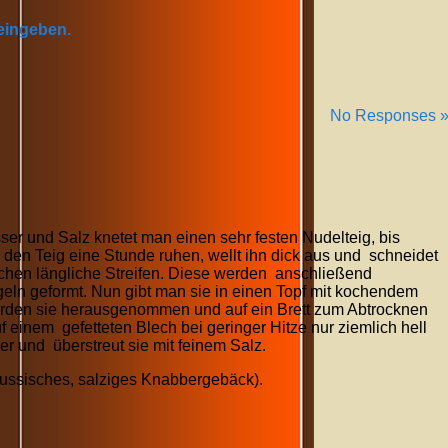
 eingeben.
No Responses 
r und Salz knetet man einen sehr festen Nudelteig, bis
 den Teig eine Stunde ruhen, wellt ihn dick aus und schneidet
hen längliche Streifen. Diese werden anschließend
ln geformt. Nun gibt man sie in einen Topf mit kochendem
rden sie herausgenommen und auf ein Brett zum Abtrocknen
 einem gefetteten Blech bei geringer Hitze nur ziemlich hell
er und überstreut sie mit feinem Salz.
 russisches, salziges Knabbergebäck).