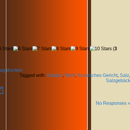
(
3
rag drucken
Tagged with:
Gebäck
,
Mehl
,
Russisches Gericht
,
Salz
Salzgebäc

No Responses 