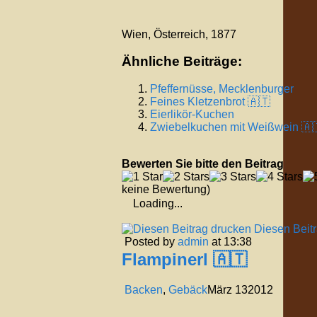
Wien, Österreich, 1877
Ähnliche Beiträge:
Pfeffernüsse, Mecklenburger
Feines Kletzenbrot 🇦🇹
Eierlikör-Kuchen
Zwiebelkuchen mit Weißwein 🇦
Bewerten Sie bitte den Beitrag
keine Bewertung)
Loading...
Diesen Beit
Posted by
admin
at 13:38
Flampinerl 🇦🇹
Backen
,
Gebäck
März
13
2012