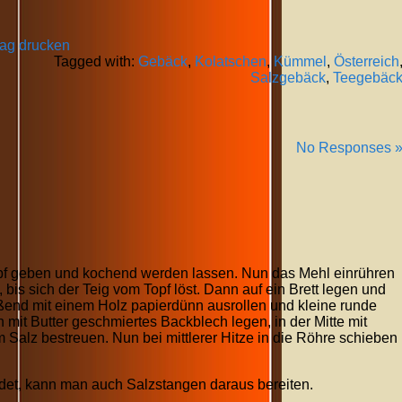
rag drucken
Tagged with:
Gebäck
,
Kolatschen
,
Kümmel
,
Österreich
Salzgebäck
,
Teegebäc
No Responses 
opf geben und kochend werden lassen. Nun das Mehl einrühren
bis sich der Teig vom Topf löst. Dann auf ein Brett legen und
ßend mit einem Holz papierdünn ausrollen und kleine runde
 mit Butter geschmiertes Backblech legen, in der Mitte mit
m Salz bestreuen. Nun bei mittlerer Hitze in die Röhre schieben
det, kann man auch Salzstangen daraus bereiten.