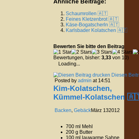
Ähnliche Beiträge:
Schaumrollen 🇦🇹
Feines Kletzenbrot 🇦🇹
Käse-Bogatscherln 🇦🇹
Karlsbader Kolatschen 🇦🇹
Bewerten Sie bitte den Beitrag
Bewertungen, bisher:
3,33
von 10)
Loading...
Diesen Beit
Posted by
admin
at 14:51
Kim-Kolatschen,
Kümmel-Kolatschen 🇦
Backen
,
Gebäck
März
13
2012
700 ml Mehl
200 g Butter
100 ml lauwarme Sahne