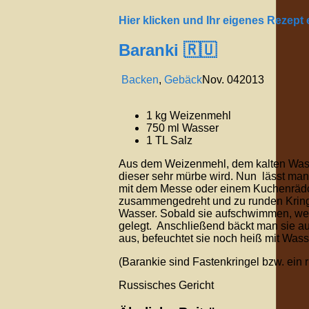
Hier klicken und Ihr eigenes Rezept
Baranki 🇷🇺
Backen
,
Gebäck
Nov.
04
2013
1 kg Weizenmehl
750 ml Wasser
1 TL Salz
Aus dem Weizenmehl, dem kalten Wasse
dieser sehr mürbe wird. Nun lässt man
mit dem Messe oder einem Kuchenrädc
zusammengedreht und zu runden Kringe
Wasser. Sobald sie aufschwimmen, we
gelegt. Anschließend bäckt man sie auf
aus, befeuchtet sie noch heiß mit Wass
(Barankie sind Fastenkringel bzw. ein
Russisches Gericht