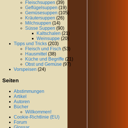
Fleischsuppen
(39)
Geflügelsuppen
(19)
Gemüsesuppen
(105)
Kräutersuppen
(26)
Milchsuppen
(14)
Süsse Suppen
(90)
Kaltschalen
(21)
Weinsuppe
(20)
Tipps und Tricks
(203)
Fleisch und Fisch
(53)
Hausmittel
(38)
Küche und Begriffe
(21)
Obst und Gemüse
(97)
Vorspeisen
(24)
Seiten
Abstimmungen
Artikel
Autoren
Bücher
Willkommen!
Cookie-Richtlinie (EU)
Forum
Glossar