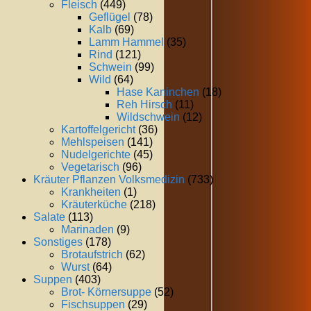
Fleisch
(449)
Geflügel
(78)
Kalb
(69)
Lamm Hammel
(35)
Rind
(121)
Schwein
(99)
Wild
(64)
Hase Kaninchen
(18)
Reh Hirsch
(11)
Wildschwein
(12)
Kartoffelgericht
(36)
Mehlspeisen
(141)
Nudelgerichte
(45)
Vegetarisch
(96)
Kräuter Pflanzen Volksmedizin
(733)
Krankheiten
(1)
Kräuterküche
(218)
Salate
(113)
Marinaden
(9)
Sonstiges
(178)
Brotaufstrich
(62)
Wurst
(64)
Suppen
(403)
Brot- Körnersuppe
(52)
Fischsuppen
(29)