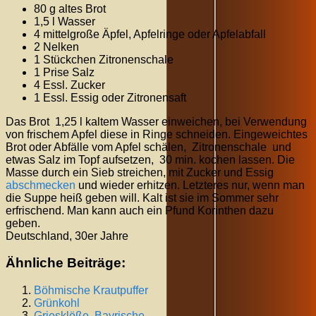
80 g altes Brot
1,5 l Wasser
4 mittelgroße Äpfel, Apfelringe oder Apfelabfall
2 Nelken
1 Stückchen Zitronenschale
1 Prise Salz
4 Essl. Zucker
1 Essl. Essig oder Zitronensaft
Das Brot 1,25 l kaltem Wasser einweichen, bei Verwendung
von frischem Apfel diese in Ringe schneiden. Eingeweichtes
Brot oder Abfälle vom Apfel schälen, Zitronenschale und
etwas Salz im Topf aufsetzen, 30 min. kochen lassen. Die
Masse durch ein Sieb streichen, mit Zucker und Essig
abschmecken
und wieder erhitzen. Letzteres nur, wenn man
die Suppe heiß geben will. Kalt ist sie im Sommer sehr
erfrischend. Man kann auch ein Pfund Korinthen dazu
geben.
Deutschland, 30er Jahre
Ähnliche Beiträge:
Böhmische Krautpuffer
Grünkohl
Griesklöße, Bayrische