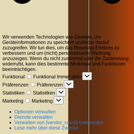
Wir verwenden Technologien wie Cookies, um
Geräteinformationen zu speichern und/oder darauf
zuzugreifen. Wir tun dies, um das Browsing-Erlebnis zu
verbessern und um (nicht) personalisierte Werbung
anzuzeigen. Wenn du nicht zustimmst oder die Zustimmung
widerrufst, kann dies bestimmte Merkmale und Funktionen
beeinträchtigen.
Funktional
Funktional
Immer aktiv
Präferenzen
Präferenzen
Statistiken
Statistiken
Marketing
Marketing
Optionen verwalten
Dienste verwalten
Verwalten von {vendor_count}-Lieferanten
Lese mehr über diese Zwecke