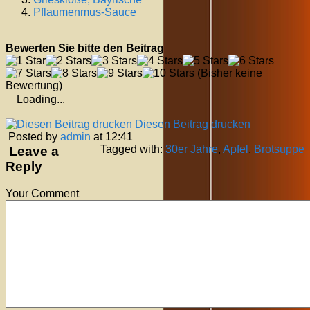
Pflaumenmus-Sauce
Bewerten Sie bitte den Beitrag
(Bisher keine
Bewertung)
Loading...
Diesen Beitrag drucken
Posted by
admin
at 12:41
Tagged with:
30er Jahre
,
Apfel
,
Brotsuppe
Leave a
Reply
Your Comment