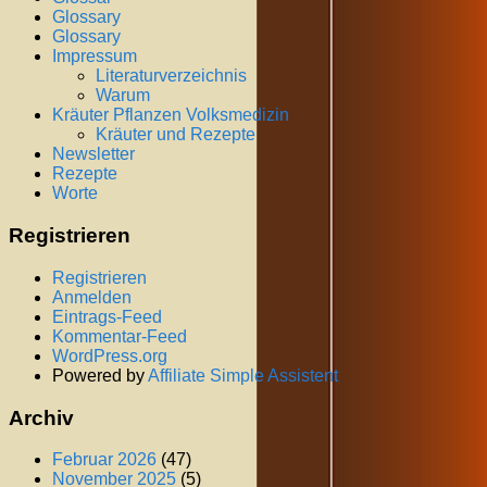
Glossary
Glossary
Impressum
Literaturverzeichnis
Warum
Kräuter Pflanzen Volksmedizin
Kräuter und Rezepte
Newsletter
Rezepte
Worte
Registrieren
Registrieren
Anmelden
Eintrags-Feed
Kommentar-Feed
WordPress.org
Powered by
Affiliate Simple Assistent
Archiv
Februar 2026
(47)
November 2025
(5)