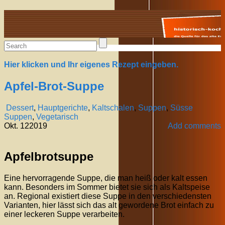
Alte Rezepte online
Hier klicken und Ihr eigenes Rezept eingeben.
Apfel-Brot-Suppe
Dessert
,
Hauptgerichte
,
Kaltschalen
,
Suppen
,
Süsse
Suppen
,
Vegetarisch
Okt.
12
2019
Add comments
Apfelbrotsuppe
Eine hervorragende Suppe, die man heiß oder kalt essen
kann. Besonders im Sommer bietet sie sich als Kaltspeise
an. Regional existiert diese Suppe in den verschiedensten
Varianten, hier lässt sich das alt gewordene Brot einfach zu
einer leckeren Suppe verarbeiten.