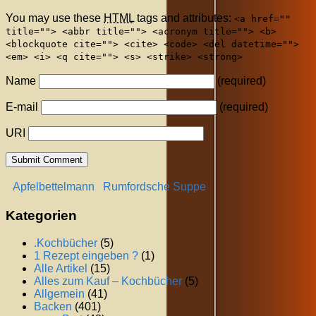
You may use these
HTML
tags and attributes:
<a href=""
title=""> <abbr title=""> <acronym title=""> <b>
<blockquote cite=""> <cite> <code> <del datetime="">
<em> <i> <q cite=""> <s> <strike> <strong>
Name
(required)
E-mail
(required)
URI
Apfelbettelmann
Rumfordsche Suppe
Kategorien
.Kochbücher
(5)
1 Rezept eingeben ?
(1)
Alle Artikel
(15)
Alles zum Kauf – Kochbücher
(5)
Allgemein
(41)
Backen
(401)