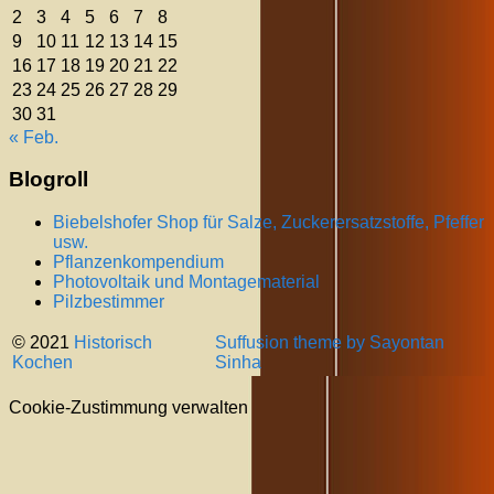
2
3
4
5
6
7
8
9
10
11
12
13
14
15
16
17
18
19
20
21
22
23
24
25
26
27
28
29
30
31
« Feb.
Blogroll
Biebelshofer Shop für Salze, Zuckerersatzstoffe, Pfeffer
usw.
Pflanzenkompendium
Photovoltaik und Montagematerial
Pilzbestimmer
© 2021
Historisch
Suffusion theme by Sayontan
Kochen
Sinha
Cookie-Zustimmung verwalten