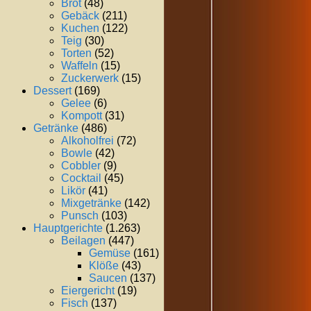
Brot
(48)
Gebäck
(211)
Kuchen
(122)
Teig
(30)
Torten
(52)
Waffeln
(15)
Zuckerwerk
(15)
Dessert
(169)
Gelee
(6)
Kompott
(31)
Getränke
(486)
Alkoholfrei
(72)
Bowle
(42)
Cobbler
(9)
Cocktail
(45)
Likör
(41)
Mixgetränke
(142)
Punsch
(103)
Hauptgerichte
(1.263)
Beilagen
(447)
Gemüse
(161)
Klöße
(43)
Saucen
(137)
Eiergericht
(19)
Fisch
(137)