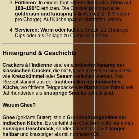
Frittieren:
In einem Topf oder Fritteuse das
Ghee
auf
180–190°C
erhitzen. Die Cracker portionsweise
goldbraun und knusprig
frittieren (ca. 2–3 Minuten
pro Charge). Auf Küchenpapier abtropfen lassen.
Servieren:
Warm oder kalt
als Snack, zu Chutneys,
Dips oder als Beilage zu Currys genießen.
Hintergrund & Geschichte
Crackers à l’Indienne
sind eine
indische Variante der
klassischen Cracker
, die mit typisch indischen Gewürzen
wie
Kreuzkümmel
oder
Sesam
verfeinert werden. Das
Rezept stammt aus der
traditionellen nordindischen
Küche
, wo frittierte Teiggebäcke wie
Mathri
oder
Nimki
seit
Jahrhunderten als
knusprige Snacks
beliebt sind.
Warum Ghee?
Ghee
(geklärte Butter) ist ein
Grundnahrungsmittel der
indischen Küche
. Es verleiht den Crackern nicht nur einen
nussigen Geschmack
, sondern macht sie auch
länger
haltbar
und knuspriger als mit normalem Öl.