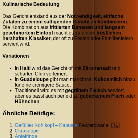
Kulinarische Bedeutung
Das Gericht entstand aus der
Notwendigkeit, einfache
Zutaten zu einem sättigenden Gericht zu kombinieren
.
Die Kombination aus
frittierten Bananen und langsam
geschmortem Eintopf
macht es zu einem
tröstlichen,
herzhaften Klassiker
, der oft zu Festen oder Familienfeiern
serviert wird.
Variationen
In
Haiti
wird das Gericht oft mit
Zitronensaft
und
scharfen Chili verfeinert.
In
Guadeloupe
gibt man manchmal
Kokosmilch
hinzu
für eine cremigere Sauce.
Traditionell wird es mit
gegrilltem Fleisch
serviert,
aber es passt auch perfekt zu
gebackenem Fisch
oder
Hühnchen
.
Ähnliche Beiträge:
Gefüllter Kohlkopf –
Kapusta
Faszerowana 🇵🇱
Okrasuppe
Apfelringe