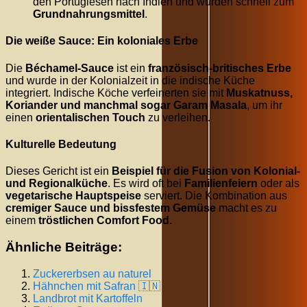
den Portugiesen nach Indien und wurden schnell zum
Grundnahrungsmittel
.
Die weiße Sauce: Ein koloniales Erbe
Die
Béchamel-Sauce
ist ein
französisch-britisches Erbe
und wurde in der Kolonialzeit in die indische Küche
integriert. Indische Köche verfeinerten sie mit
Muskatnuss,
Koriander und manchmal sogar Garam Masala
, um ihr
einen
orientalischen Touch
zu verleihen.
Kulturelle Bedeutung
Dieses Gericht ist ein
Beispiel für die Fusion von Kolonial-
und Regionalküche
. Es wird oft bei
Familienfeiern
oder als
vegetarische Hauptspeise
serviert. Die Kombination aus
cremiger Sauce und bissfestem Gemüse
macht es zu
einem
tröstlichen Comfort Food
.
Ähnliche Beiträge:
Zuckererbsen au naturel
Hähnchen mit Safran 🇮🇳
Landbrot mit Kartoffeln