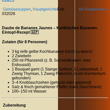
Gemüsesuppen
,
Hauptgerichte
Feb.
No Responses »
03
2026
Daube de Bananes Jaunes – Karibisches Bananen-
Eintopf-Rezept 🇬🇵
Zutaten (für 8 Personen)
3 kg reife gelbe Kochbananen (nicht zu weich)
2 Zwiebeln
250 ml Pflanzenöl (z. B. Sonnenblumen- oder
Erdnussöl)
1 Bouquet garni (1 Stange Sellerie, 1 Lorbeerblatt, 1
Zweig Thymian, 1 Zweig Petersilie, in ein Küchentuch
gebunden)
3–4 Knoblauchzehen (gehackt oder gepresst)
Salz & frisch gemahlener Pfeffer (nach Geschmack)
100–150 ml Wasser
Zubereitung