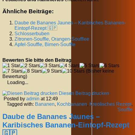
Ähnliche Beiträge:
Daube de Bananes Jaunes – Karibisches Bananen-
Eintopf-Rezept 🇬🇵
Schlosserbuben
Zitronen-Souffle, Orangen-Soufflee
Apfel-Souffle, Birnen-Souffle
Bewerten Sie bitte den Beitrag
(Bisher keine
Bewertung)
Loading...
Diesen Beitrag drucken
Posted by
admin
at 12:49
Tagged with:
Bananen
,
Kochbananen
,
Kreolisches Rezept
,
Souffle
Daube de Bananes Jaunes –
Karibisches Bananen-Eintopf-Rezept
🇬🇵