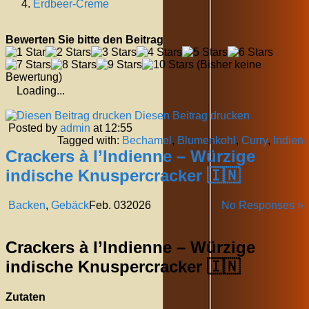
Erdbeer-Creme
Bewerten Sie bitte den Beitrag
(Bisher keine
Bewertung)
Loading...
Diesen Beitrag drucken
Posted by
admin
at 12:55
Tagged with:
Bechamel
,
Blumenkohl
,
Curry
,
Indien
Crackers à l’Indienne – Würzige
indische Knuspercracker 🇮🇳
Backen
,
Gebäck
Feb.
03
2026
No Responses »
Crackers à l’Indienne – Würzige
indische Knuspercracker 🇮🇳
Zutaten