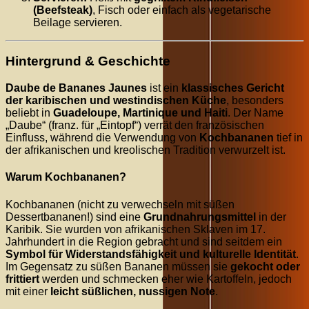
(Beefsteak)
, Fisch oder einfach als vegetarische
Beilage servieren.
Hintergrund & Geschichte
Daube de Bananes Jaunes
ist ein
klassisches Gericht
der karibischen und westindischen Küche
, besonders
beliebt in
Guadeloupe, Martinique und Haiti
. Der Name
„Daube“ (franz. für „Eintopf“) verrät den französischen
Einfluss, während die Verwendung von
Kochbananen
tief in
der afrikanischen und kreolischen Tradition verwurzelt ist.
Warum Kochbananen?
Kochbananen (nicht zu verwechseln mit süßen
Dessertbananen!) sind eine
Grundnahrungsmittel
in der
Karibik. Sie wurden von afrikanischen Sklaven im 17.
Jahrhundert in die Region gebracht und sind seitdem ein
Symbol für Widerstandsfähigkeit und kulturelle Identität
.
Im Gegensatz zu süßen Bananen müssen sie
gekocht oder
frittiert
werden und schmecken eher wie Kartoffeln, jedoch
mit einer
leicht süßlichen, nussigen Note
.