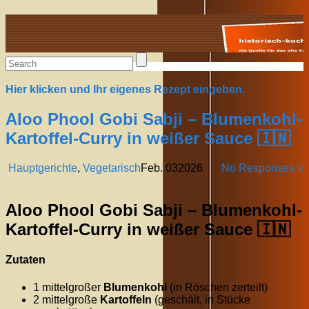
Alte Rezepte online
Hier klicken und Ihr eigenes Rezept eingeben.
Aloo Phool Gobi Sabji – Blumenkohl-
Kartoffel-Curry in weißer Sauce 🇮🇳
Hauptgerichte
,
Vegetarisch
Feb.
03
2026
No Responses »
Aloo Phool Gobi Sabji – Blumenkohl-
Kartoffel-Curry in weißer Sauce 🇮🇳
Zutaten
1 mittelgroßer
Blumenkohl
(in Röschen zerteilt)
2 mittelgroße
Kartoffeln
(geschält, in Stücke