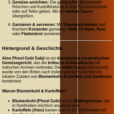
Gemüse anrichten:
Die gedämpften Blumenkohl-
Röschen und Kartoffelstücke in eine Servierschüssel
oder auf Teller geben. Mit der
weißen Sauce
übergießen.
Garnieren & servieren:
Mit
Tomatenscheiben
und
frischem
Koriander
garnieren.
Heiß
mit
Naan
,
Reis
oder
Fladenbrot
servieren.
Hintergrund & Geschichte
Aloo Phool Gobi Sabji
ist ein
klassisches nordindisches
Gemüsegericht
, das die
britische Kolonialküche
mit
indischen Aromen verbindet. Die
weiße Sauce
(Béchamel)
wurde von den Briten nach Indien gebracht und dort mit
lokalen Zutaten wie
Blumenkohl, Kartoffeln und Gewürzen
kombiniert.
Warum Blumenkohl & Kartoffeln?
Blumenkohl (Phool Gobi)
ist ein
Wintergemüse
, das
in Nordindien reichlich angebaut wird.
Kartoffeln (Aloo)
kamen erst im 17. Jahrhundert mit