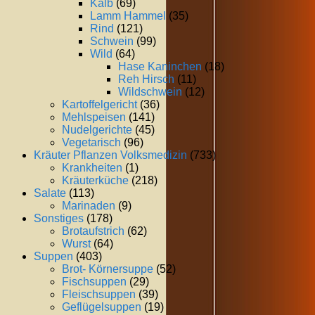
Kalb
(69)
Lamm Hammel
(35)
Rind
(121)
Schwein
(99)
Wild
(64)
Hase Kaninchen
(18)
Reh Hirsch
(11)
Wildschwein
(12)
Kartoffelgericht
(36)
Mehlspeisen
(141)
Nudelgerichte
(45)
Vegetarisch
(96)
Kräuter Pflanzen Volksmedizin
(733)
Krankheiten
(1)
Kräuterküche
(218)
Salate
(113)
Marinaden
(9)
Sonstiges
(178)
Brotaufstrich
(62)
Wurst
(64)
Suppen
(403)
Brot- Körnersuppe
(52)
Fischsuppen
(29)
Fleischsuppen
(39)
Geflügelsuppen
(19)