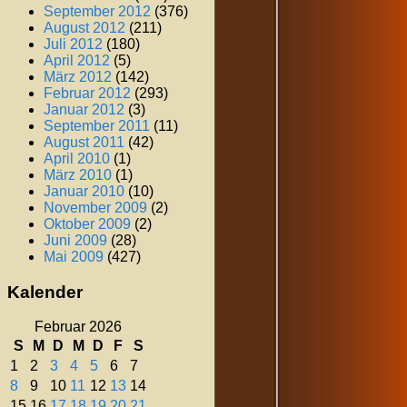
September 2012
(376)
August 2012
(211)
Juli 2012
(180)
April 2012
(5)
März 2012
(142)
Februar 2012
(293)
Januar 2012
(3)
September 2011
(11)
August 2011
(42)
April 2010
(1)
März 2010
(1)
Januar 2010
(10)
November 2009
(2)
Oktober 2009
(2)
Juni 2009
(28)
Mai 2009
(427)
Kalender
Februar 2026
S
M
D
M
D
F
S
1
2
3
4
5
6
7
8
9
10
11
12
13
14
15
16
17
18
19
20
21