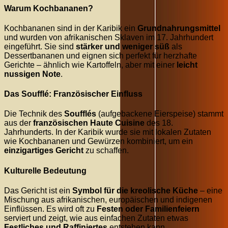
Warum Kochbananen?
Kochbananen sind in der Karibik ein
Grundnahrungsmittel
und wurden von afrikanischen Sklaven im 17. Jahrhundert
eingeführt. Sie sind
stärker und weniger süß
als
Dessertbananen und eignen sich perfekt für herzhafte
Gerichte – ähnlich wie Kartoffeln, aber mit einer
leicht
nussigen Note
.
Das Soufflé: Französischer Einfluss
Die Technik des
Soufflés
(aufgebackene Eierspeise) stammt
aus der
französischen Haute Cuisine
des 18.
Jahrhunderts. In der Karibik wurde sie mit lokalen Zutaten
wie Kochbananen und Gewürzen kombiniert, um ein
einzigartiges Gericht
zu schaffen.
Kulturelle Bedeutung
Das Gericht ist ein
Symbol für die kreolische Küche
– eine
Mischung aus afrikanischen, europäischen und indigenen
Einflüssen. Es wird oft zu
Festen oder Familienfeiern
serviert und zeigt, wie aus einfachen Zutaten etwas
Festliches und Raffiniertes
entstehen kann.