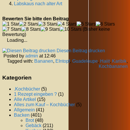
Labskaus nach alter Art
Bewerten Sie bitte den Beitrag
(Bisher keine
Bewertung)
Loading...
Diesen Beitrag drucken
Posted by
admin
at 12:46
Tagged with:
Bananen
,
EIntopf
,
Guadeloupe
,
Haiit
,
Karibik
,
Kochbananen
Kategorien
.Kochbücher
(5)
1 Rezept eingeben ?
(1)
Alle Artikel
(15)
Alles zum Kauf – Kochbücher
(5)
Allgemein
(41)
Backen
(401)
Brot
(48)
Gebäck
(211)