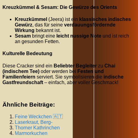
Kreuzkümmel & Sesam: Die Gewürze des Orients
Kreuzkümmel
(Jeera) ist ein
klassisches indisches
Gewürz
, das für seine
verdauungsfördernde
Wirkung
bekannt ist.
Sesam
bringt eine
leicht nussige Note
und ist reich
an gesunden Fetten.
Kulturelle Bedeutung
Diese Cracker sind ein
Beliebter Begleiter
zu
Chai
(indischem Tee)
oder werden bei
Festen und
Familienfeiern
serviert. Sie symbolisieren die
indische
Gastfreundschaft
– einfach, aber voller Geschmack!
Ähnliche Beiträge:
Feine Weckchen 🇦🇹
Laserkraut, Berg-
Thorner Kathrinchen
Marmorkuchen