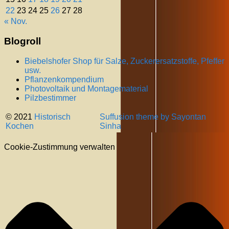
22
23
24
25
26
27
28
« Nov.
Blogroll
Biebelshofer Shop für Salze, Zuckerersatzstoffe, Pfeffer
usw.
Pflanzenkompendium
Photovoltaik und Montagematerial
Pilzbestimmer
© 2021
Historisch
Suffusion theme by Sayontan
Kochen
Sinha
Cookie-Zustimmung verwalten