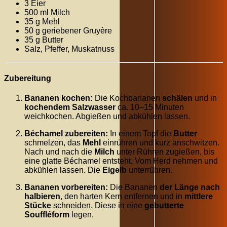
3 Eier
500 ml Milch
35 g Mehl
50 g geriebener Gruyère
35 g Butter
Salz, Pfeffer, Muskatnuss
Zubereitung
Bananen kochen:
Die Kochbananen
schälen
und in
kochendem Salzwasser
ca. 10–15 Minuten
weichkochen. Abgießen und abkühlen lassen.
Béchamel zubereiten:
In einem Topf die
Butter
schmelzen, das
Mehl
einrühren und kurz anschwitzen.
Nach und nach die
Milch
unter Rühren zugießen, bis
eine glatte Béchamel entsteht. Vom Herd nehmen und
abkühlen lassen. Die
Eigelb
unterrühren.
Bananen vorbereiten:
Die Bananen
der Länge nach
halbieren
, den harten Kern entfernen und in
mittlere
Stücke
schneiden. Diese in eine
gebutterte
Souffléform
legen.