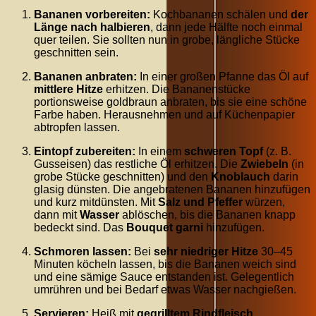
Bananen vorbereiten:
Kochbananen schälen und
der
Länge nach halbieren
, dann jede Hälfte noch einmal
quer teilen. Sie sollten nun in grobe, längliche Stücke
geschnitten sein.
Bananen anbraten:
In einer großen Pfanne das Öl auf
mittlere Hitze
erhitzen. Die Bananenstücke
portionsweise goldbraun anbraten, bis sie eine schöne
Farbe haben. Herausnehmen und auf Küchenpapier
abtropfen lassen.
Eintopf zubereiten:
In einem
schweren Topf
(z. B.
Gusseisen) das restliche Öl erhitzen. Die
Zwiebeln
(in
grobe Stücke geschnitten) und den
Knoblauch
darin
glasig dünsten. Die angebratenen Bananen hinzufügen
und kurz mitdünsten. Mit
Salz und Pfeffer
würzen,
dann mit
Wasser
ablöschen, bis die Bananen knapp
bedeckt sind. Das
Bouquet garni
hinzufügen.
Schmoren lassen:
Bei
sehr niedriger Hitze
30–45
Minuten köcheln lassen, bis die Bananen weich sind
und eine sämige Sauce entstanden ist. Gelegentlich
umrühren und bei Bedarf etwas Wasser nachgießen.
Servieren:
Heiß mit
gegrilltem Rindfleisch