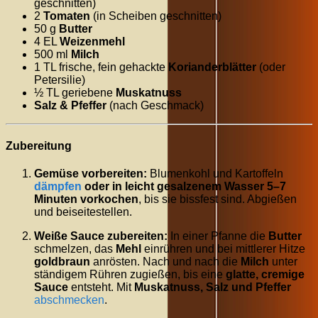
geschnitten)
2
Tomaten
(in Scheiben geschnitten)
50 g
Butter
4 EL
Weizenmehl
500 ml
Milch
1 TL frische, fein gehackte
Korianderblätter
(oder
Petersilie)
½ TL geriebene
Muskatnuss
Salz & Pfeffer
(nach Geschmack)
Zubereitung
Gemüse vorbereiten:
Blumenkohl und Kartoffeln
dämpfen
oder in leicht gesalzenem Wasser 5–7
Minuten vorkochen
, bis sie bissfest sind. Abgießen
und beiseitestellen.
Weiße Sauce zubereiten:
In einer Pfanne die
Butter
schmelzen, das
Mehl
einrühren und bei mittlerer Hitze
goldbraun
anrösten. Nach und nach die
Milch
unter
ständigem Rühren zugießen, bis eine
glatte, cremige
Sauce
entsteht. Mit
Muskatnuss, Salz und Pfeffer
abschmecken
.