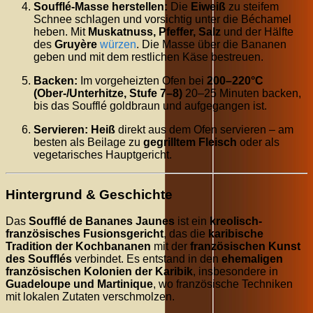
Soufflé-Masse herstellen:
Die
Eiweiß
zu steifem
Schnee schlagen und vorsichtig unter die Béchamel
heben. Mit
Muskatnuss, Pfeffer, Salz
und der Hälfte
des
Gruyère
würzen
. Die Masse über die Bananen
geben und mit dem restlichen Käse bestreuen.
Backen:
Im vorgeheizten Ofen bei
200–220°C
(Ober-/Unterhitze, Stufe 7–8)
20–25 Minuten backen,
bis das Soufflé goldbraun und aufgegangen ist.
Servieren:
Heiß
direkt aus dem Ofen servieren – am
besten als Beilage zu
gegrilltem Fleisch
oder als
vegetarisches Hauptgericht.
Hintergrund & Geschichte
Das
Soufflé de Bananes Jaunes
ist ein
kreolisch-
französisches Fusionsgericht
, das die
karibische
Tradition der Kochbananen
mit der
französischen Kunst
des Soufflés
verbindet. Es entstand in den
ehemaligen
französischen Kolonien der Karibik
, insbesondere in
Guadeloupe und Martinique
, wo französische Techniken
mit lokalen Zutaten verschmolzen.