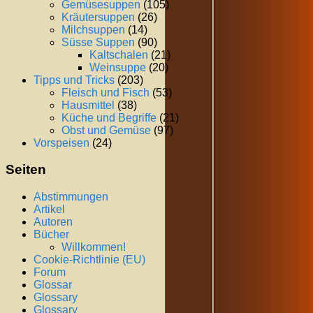
Gemüsesuppen
(105)
Kräutersuppen
(26)
Milchsuppen
(14)
Süsse Suppen
(90)
Kaltschalen
(21)
Weinsuppe
(20)
Tipps und Tricks
(203)
Fleisch und Fisch
(53)
Hausmittel
(38)
Küche und Begriffe
(21)
Obst und Gemüse
(97)
Vorspeisen
(24)
Seiten
Abstimmungen
Artikel
Autoren
Bücher
Willkommen!
Cookie-Richtlinie (EU)
Forum
Glossar
Glossary
Glossary