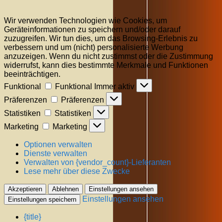
Wir verwenden Technologien wie Cookies, um
Geräteinformationen zu speichern und/oder darauf
zuzugreifen. Wir tun dies, um das Browsing-Erlebnis zu
verbessern und um (nicht) personalisierte Werbung
anzuzeigen. Wenn du nicht zustimmst oder die Zustimmung
widerrufst, kann dies bestimmte Merkmale und Funktionen
beeinträchtigen.
Funktional
Funktional
Immer aktiv
Präferenzen
Präferenzen
Statistiken
Statistiken
Marketing
Marketing
Optionen verwalten
Dienste verwalten
Verwalten von {vendor_count}-Lieferanten
Lese mehr über diese Zwecke
Akzeptieren
Ablehnen
Einstellungen ansehen
Einstellungen ansehen
Einstellungen speichern
{title}