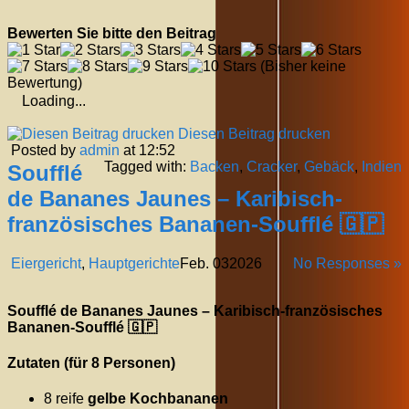
Bewerten Sie bitte den Beitrag
(Bisher keine
Bewertung)
Loading...
Diesen Beitrag drucken
Posted by
admin
at 12:52
Tagged with:
Backen
,
Cracker
,
Gebäck
,
Indien
Soufflé
de Bananes Jaunes – Karibisch-
französisches Bananen-Soufflé 🇬🇵
Eiergericht
,
Hauptgerichte
Feb.
03
2026
No Responses »
Soufflé de Bananes Jaunes – Karibisch-französisches
Bananen-Soufflé 🇬🇵
Zutaten (für 8 Personen)
8 reife
gelbe Kochbananen