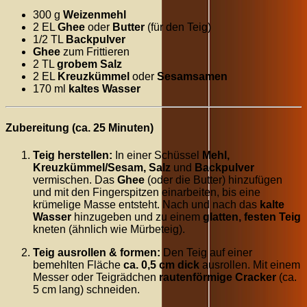
300 g
Weizenmehl
2 EL
Ghee
oder
Butter
(für den Teig)
1/2 TL
Backpulver
Ghee
zum Frittieren
2 TL
grobem Salz
2 EL
Kreuzkümmel
oder
Sesamsamen
170 ml
kaltes Wasser
Zubereitung (ca. 25 Minuten)
Teig herstellen:
In einer Schüssel
Mehl,
Kreuzkümmel/Sesam, Salz
und
Backpulver
vermischen. Das
Ghee
(oder die Butter) hinzufügen
und mit den Fingerspitzen einarbeiten, bis eine
krümelige Masse entsteht. Nach und nach das
kalte
Wasser
hinzugeben und zu einem
glatten, festen Teig
kneten (ähnlich wie Mürbeteig).
Teig ausrollen & formen:
Den Teig auf einer
bemehlten Fläche
ca. 0,5 cm dick
ausrollen. Mit einem
Messer oder Teigrädchen
rautenförmige Cracker
(ca.
5 cm lang) schneiden.