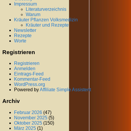
Impressum
Literaturverzeichnis
Warum
Kräuter Pflanzen Volksmedizin
Kräuter und Rezepte
Newsletter
Rezepte
Worte
Registrieren
Registrieren
Anmelden
Eintrags-Feed
Kommentar-Feed
WordPress.org
Powered by
Affiliate Simple Assistent
Archiv
Februar 2026
(47)
November 2025
(5)
Oktober 2025
(150)
März 2025
(1)