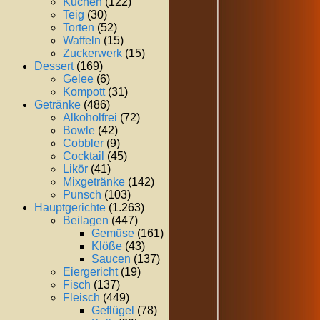
Kuchen
(122)
Teig
(30)
Torten
(52)
Waffeln
(15)
Zuckerwerk
(15)
Dessert
(169)
Gelee
(6)
Kompott
(31)
Getränke
(486)
Alkoholfrei
(72)
Bowle
(42)
Cobbler
(9)
Cocktail
(45)
Likör
(41)
Mixgetränke
(142)
Punsch
(103)
Hauptgerichte
(1.263)
Beilagen
(447)
Gemüse
(161)
Klöße
(43)
Saucen
(137)
Eiergericht
(19)
Fisch
(137)
Fleisch
(449)
Geflügel
(78)