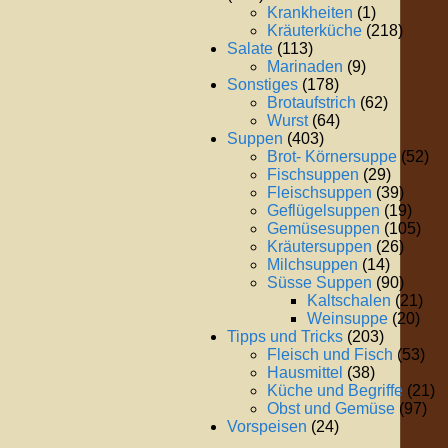
Krankheiten
(1)
Kräuterküche
(218)
Salate
(113)
Marinaden
(9)
Sonstiges
(178)
Brotaufstrich
(62)
Wurst
(64)
Suppen
(403)
Brot- Körnersuppe
(52)
Fischsuppen
(29)
Fleischsuppen
(39)
Geflügelsuppen
(19)
Gemüsesuppen
(105)
Kräutersuppen
(26)
Milchsuppen
(14)
Süsse Suppen
(90)
Kaltschalen
(21)
Weinsuppe
(20)
Tipps und Tricks
(203)
Fleisch und Fisch
(53)
Hausmittel
(38)
Küche und Begriffe
(21)
Obst und Gemüse
(97)
Vorspeisen
(24)