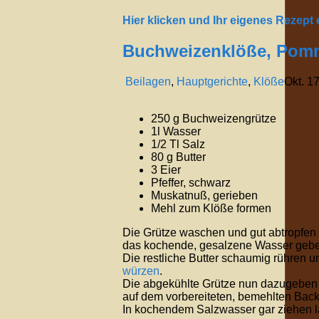
Hier klicken und Ihr eigenes Rezept
Buchweizenklöße, Pom
Beilagen
,
Hauptgerichte
,
Klöße
Okt.
1
250 g Buchweizengrütze
1l Wasser
1/2 Tl Salz
80 g Butter
3 Eier
Pfeffer, schwarz
Muskatnuß, gerieben
Mehl zum Klöße formen
Die Grütze waschen und gut abtropfen 
das kochende, gesalzene Wasser geben
Die restliche Butter schaumig rühren u
würzen
.
Die abgekühlte Grütze nun dazugeben
auf dem vorbereiteten, bemehlten Back
In kochendem Salzwasser gar ziehen l