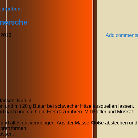
 eingeben.
mersche
7
2013
Add comment
lassen. Nun in
 und mit 20 g Butter bei schwacher Hitze ausquellen lassen.
nd nach und nach die Eier dazurühren. Mit Pfeffer und Muskat
 und alles gut vermengen. Aus der Masse Klöße abstechen und
brett formen.
assen.