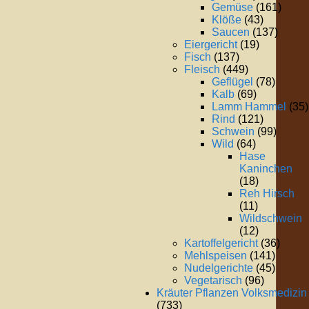
Gemüse
(161)
Klöße
(43)
Saucen
(137)
Eiergericht
(19)
Fisch
(137)
Fleisch
(449)
Geflügel
(78)
Kalb
(69)
Lamm Hammel
(35)
Rind
(121)
Schwein
(99)
Wild
(64)
Hase
Kaninchen
(18)
Reh Hirsch
(11)
Wildschwein
(12)
Kartoffelgericht
(36)
Mehlspeisen
(141)
Nudelgerichte
(45)
Vegetarisch
(96)
Kräuter Pflanzen Volksmedizin
(733)