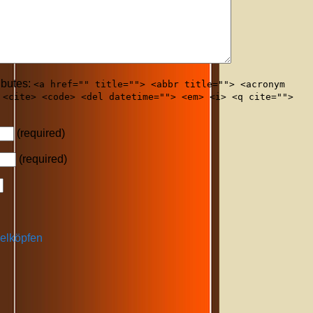
ibutes:
<a href="" title=""> <abbr title=""> <acronym
 <cite> <code> <del datetime=""> <em> <i> <q cite="">
(required)
(required)
gelköpfen