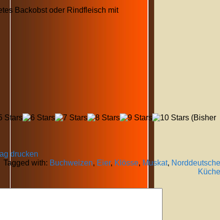
es Backobst oder Rindfleisch mit
(Bisher
rag drucken
Tagged with:
Buchweizen
,
Eier
,
Klösse
,
Muskat
,
Norddeutsch
Küch