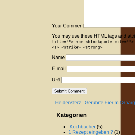
Your Comment
You may use these
HTML
tags and attr
title=""> <b> <blockquote cite="">
<s> <strike> <strong>
Name
E-mail
URI
Heidensterz
Gerührte Eier mit Spar
Kategorien
.Kochbücher
(5)
1 Rezept eingeben ?
(1)